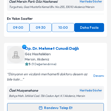
Özel Mersin Park Göz Hastanesi
Haritada Göster
Turgutreis, Gazi Mustafa Kemal Blv. No:255, 33010 Akdeniz/Mersin
En Yakın Saatler
Kişisel verilerimin işlenmesine ilişkin
Aydınlatma
Metni
'ni okudum ve kişisel verilerimin belirtilen
09:00
09:30
10:00
Daha Fazla
kapsamda işlenmesini kabul ediyorum.
Takvim Talebini Gönder
Op. Dr. Mehmet Cunudi Dağlı
Göz Hastalıkları
Mersin
, Akdeniz
5
(
1
Değerlendirme)
Dünyanın en vicdanlı merhametli doktoru desem az
Devamı
bile kalır...
Özel Muayenehane
Haritada Göster
Bahçe Mah. İstiklal Cad. 136 Cadun Apt. K:1 Akdeniz, Mersin
Randevu Talep Et
Randevu Takvimi Talebi