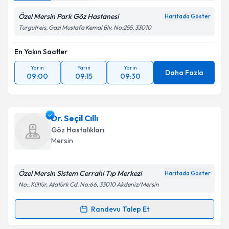
Metni
'ni okudum ve kişisel verilerimin belirtilen
kapsamda işlenmesini kabul ediyorum.
Özel Mersin Park Göz Hastanesi
Haritada Göster
Turgutreis, Gazi Mustafa Kemal Blv. No:255, 33010
Takvim Talebini Gönder
En Yakın Saatler
Yarın
Yarın
Yarın
Daha Fazla
09:00
09:15
09:30
Dr. Seçil Cıllı
Göz Hastalıkları
Mersin
Özel Mersin Sistem Cerrahi Tıp Merkezi
Haritada Göster
No:, Kültür, Atatürk Cd. No:66, 33010 Akdeniz/Mersin
Randevu Talep Et
Randevu Takvimi Talebi