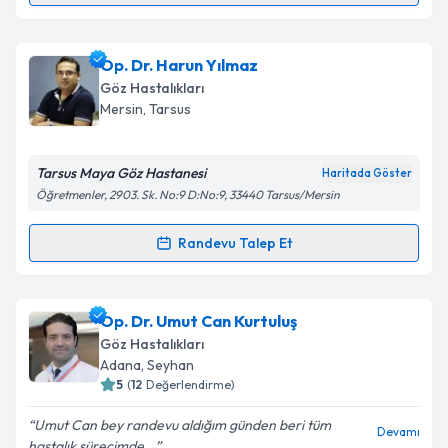
Op. Dr. Mehmet Cunudi Dağlı
için randevu takvimi
Op. Dr. Harun Yılmaz
talebi oluşturun. Size bu uzmandan randevu almanız
Göz Hastalıkları
için bir takvim hazırlandığında e-posta ile
Mersin
, Tarsus
bilgilendireceğiz.
E-posta Adresiniz
Tarsus Maya Göz Hastanesi
Haritada Göster
Öğretmenler, 2903. Sk. No:9 D:No:9, 33440 Tarsus/Mersin
Randevu Talep Et
Randevu Takvimi Talebi
Kişisel verilerimin işlenmesine ilişkin
Aydınlatma
Metni
'ni okudum ve kişisel verilerimin belirtilen
kapsamda işlenmesini kabul ediyorum.
Op. Dr. Harun Yılmaz
için randevu takvimi talebi
Op. Dr. Umut Can Kurtuluş
oluşturun. Size bu uzmandan randevu almanız için bir
Göz Hastalıkları
takvim hazırlandığında e-posta ile bilgilendireceğiz.
Takvim Talebini Gönder
Adana
, Seyhan
5
(
12
Değerlendirme)
E-posta Adresiniz
Umut Can bey randevu aldığım günden beri tüm
Devamı
hastalık sürecimde...