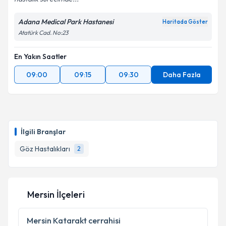
Adana Medical Park Hastanesi
Haritada Göster
Kişisel verilerimin işlenmesine ilişkin
Aydınlatma
Atatürk Cad. No:23
Metni
'ni okudum ve kişisel verilerimin belirtilen
kapsamda işlenmesini kabul ediyorum.
En Yakın Saatler
09:00
09:15
09:30
Daha Fazla
Takvim Talebini Gönder
İlgili Branşlar
Göz Hastalıkları
2
Mersin İlçeleri
Mersin
Katarakt cerrahisi