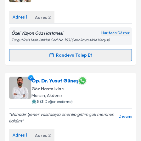
Adres
1
Adres
2
Kişisel verilerimin işlenmesine ilişkin
Aydınlatma
Metni
'ni okudum ve kişisel verilerimin belirtilen
Özel Vizyon Göz Hastanesi
Haritada Göster
kapsamda işlenmesini kabul ediyorum.
Turgut Reis Mah.İstiklal Cad.No:163 (Çetinkaya AVM Karşısı)
Randevu Talep Et
Takvim Talebini Gönder
Randevu Takvimi Talebi
Op. Dr. Alaeddin Durmaz
için randevu takvimi talebi
Op. Dr. Yusuf Güneş
oluşturun. Size bu uzmandan randevu almanız için bir
Göz Hastalıkları
takvim hazırlandığında e-posta ile bilgilendireceğiz.
Mersin
, Akdeniz
5
(
3
Değerlendirme)
E-posta Adresiniz
Bahadır Şener vasıtasıyla önerilip gittim çok memnun
Devamı
kaldım
Adres
1
Kişisel verilerimin işlenmesine ilişkin
Adres
2
Aydınlatma