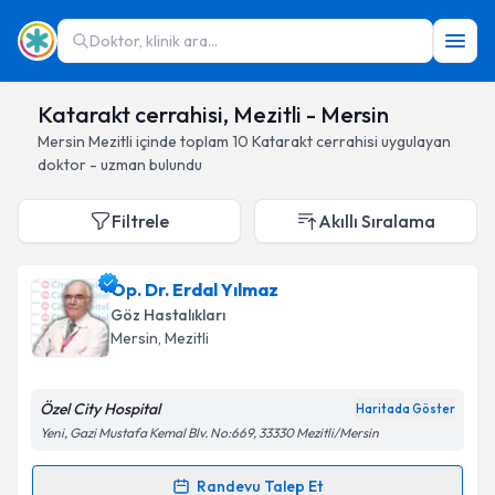
Doktor, klinik ara...
Katarakt cerrahisi, Mezitli - Mersin
Mersin
Mezitli
içinde toplam
10
Katarakt cerrahisi
uygulayan
doktor - uzman bulundu
Filtrele
Akıllı Sıralama
Op. Dr. Erdal Yılmaz
Göz Hastalıkları
Mersin
, Mezitli
Özel City Hospital
Haritada Göster
Yeni, Gazi Mustafa Kemal Blv. No:669, 33330 Mezitli/Mersin
Randevu Talep Et