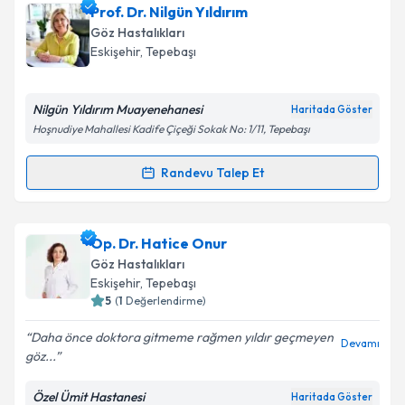
Dr. Etihan Cantürk
için randevu takvimi talebi
Prof. Dr. Nilgün Yıldırım
oluşturun. Size bu uzmandan randevu almanız için bir
Göz Hastalıkları
takvim hazırlandığında e-posta ile bilgilendireceğiz.
Eskişehir
, Tepebaşı
E-posta Adresiniz
Nilgün Yıldırım Muayenehanesi
Haritada Göster
Hoşnudiye Mahallesi Kadife Çiçeği Sokak No: 1/11, Tepebaşı
Kişisel verilerimin işlenmesine ilişkin
Aydınlatma
Randevu Talep Et
Randevu Takvimi Talebi
Metni
'ni okudum ve kişisel verilerimin belirtilen
kapsamda işlenmesini kabul ediyorum.
Prof. Dr. Nilgün Yıldırım
için randevu takvimi talebi
Op. Dr. Hatice Onur
oluşturun. Size bu uzmandan randevu almanız için bir
Takvim Talebini Gönder
Göz Hastalıkları
takvim hazırlandığında e-posta ile bilgilendireceğiz.
Eskişehir
, Tepebaşı
5
(
1
Değerlendirme)
E-posta Adresiniz
Daha önce doktora gitmeme rağmen yıldır geçmeyen
Devamı
göz...
Özel Ümit Hastanesi
Haritada Göster
Kişisel verilerimin işlenmesine ilişkin
Aydınlatma