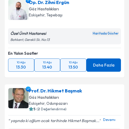
Op. Dr. Zihni Ergün
E-posta Adresiniz
Göz Hastalıkları
Eskişehir
, Tepebaşı
Özel Ümit Hastanesi
Kişisel verilerimin işlenmesine ilişkin
Aydınlatma
Haritada Göster
Metni
'ni okudum ve kişisel verilerimin belirtilen
Batıkent, Gerekli Sk. No:13
kapsamda işlenmesini kabul ediyorum.
En Yakın Saatler
Takvim Talebini Gönder
10 Ağu
10 Ağu
10 Ağu
Daha Fazla
13:30
13:40
13:50
Prof. Dr. Hikmet Başmak
Göz Hastalıkları
Eskişehir
, Odunpazarı
5
(
2
Değerlendirme)
Devamı
yaşında ki oğlum ocak tarihinde Hikmet Başmak...