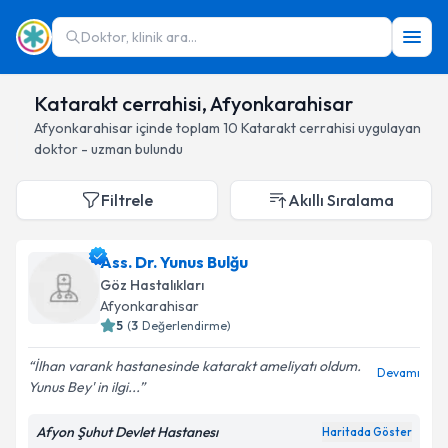
Doktor, klinik ara...
Katarakt cerrahisi, Afyonkarahisar
Afyonkarahisar
içinde toplam
10
Katarakt cerrahisi
uygulayan
doktor - uzman bulundu
Filtrele
Akıllı Sıralama
Ass. Dr. Yunus Bulğu
Göz Hastalıkları
Afyonkarahisar
5
(
3
Değerlendirme)
İlhan varank hastanesinde katarakt ameliyatı oldum.
Devamı
Yunus Bey' in ilgi...
Afyon Şuhut Devlet Hastanesı
Haritada Göster