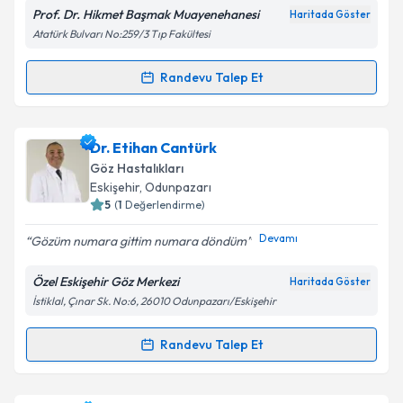
Prof. Dr. Hikmet Başmak Muayenehanesi
Haritada Göster
Atatürk Bulvarı No:259/3 Tıp Fakültesi
Randevu Talep Et
Randevu Takvimi Talebi
Prof. Dr. Hikmet Başmak
için randevu takvimi talebi
Dr. Etihan Cantürk
oluşturun. Size bu uzmandan randevu almanız için bir
Göz Hastalıkları
takvim hazırlandığında e-posta ile bilgilendireceğiz.
Eskişehir
, Odunpazarı
5
(
1
Değerlendirme)
E-posta Adresiniz
Devamı
Gözüm numara gittim numara döndüm
Özel Eskişehir Göz Merkezi
Haritada Göster
İstiklal, Çınar Sk. No:6, 26010 Odunpazarı/Eskişehir
Kişisel verilerimin işlenmesine ilişkin
Aydınlatma
Metni
'ni okudum ve kişisel verilerimin belirtilen
kapsamda işlenmesini kabul ediyorum.
Randevu Talep Et
Randevu Takvimi Talebi
Takvim Talebini Gönder