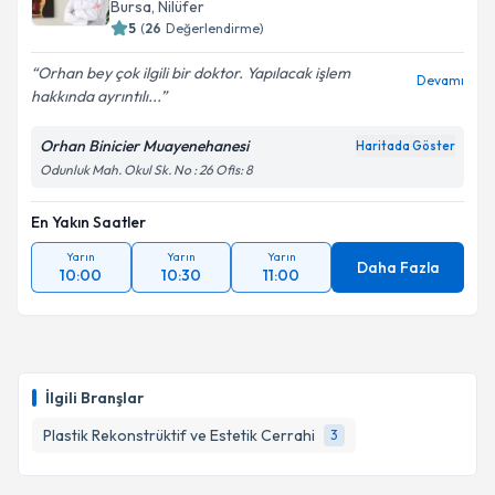
Bursa
, Nilüfer
5
(
26
Değerlendirme)
Orhan bey çok ilgili bir doktor. Yapılacak işlem
Devamı
hakkında ayrıntılı...
Orhan Binicier Muayenehanesi
Haritada Göster
Odunluk Mah. Okul Sk. No : 26 Ofis: 8
En Yakın Saatler
Yarın
Yarın
Yarın
Daha Fazla
10:00
10:30
11:00
İlgili Branşlar
Plastik Rekonstrüktif ve Estetik Cerrahi
3