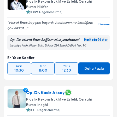
Plastik Rekonstrüktif ve Estetik Cerrahi
Bursa
, Nilüfer
5
(
59
Değerlendirme)
Kişisel verilerimin işlenmesine ilişkin
Aydınlatma
Murat Enes bey çok başarılı, hastasının ne istediğine
Devamı
Metni
'ni okudum ve kişisel verilerimin belirtilen
çok dikkat...
kapsamda işlenmesini kabul ediyorum.
Op. Dr. Murat Enes Sağlam Muayenehanesi
Haritada Göster
İhsaniye Mah. İlknur Sok . Bulvar 224 Sitesi D Blok No : 1/1
Takvim Talebini Gönder
En Yakın Saatler
Yarın
Yarın
Yarın
Daha Fazla
10:30
11:00
12:30
Op. Dr. Kadir Aksoy
Plastik Rekonstrüktif ve Estetik Cerrahi
Bursa
, İnegöl
5
(
11
Değerlendirme)