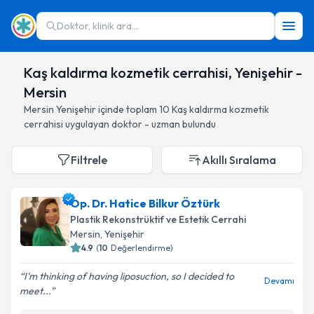
Doktor, klinik ara...
Kaş kaldırma kozmetik cerrahisi, Yenişehir -
Mersin
Mersin
Yenişehir
içinde toplam
10
Kaş kaldırma kozmetik
cerrahisi
uygulayan doktor - uzman bulundu
Filtrele
Akıllı Sıralama
Op. Dr. Hatice Bilkur Öztürk
Plastik Rekonstrüktif ve Estetik Cerrahi
Mersin
, Yenişehir
4.9
(
10
Değerlendirme)
I'm thinking of having liposuction, so I decided to
Devamı
meet...