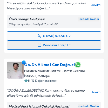
En sevdiğim doktorlarından birisi kendinizi çok rahat
Devamı
hissediyorsunuz ve değerli...
Özel Cihangir Hastanesi
Haritada Göster
Süleymaniye Mah. Altı Eylül Cad. No:20
0 (850) 474 50 09
Randevu Takvimi Talebi
Randevu Talep Et
Op. Dr. Kadir Aksoy
için randevu takvimi talebi
oluşturun. Size bu uzmandan randevu almanız için bir
takvim hazırlandığında e-posta ile bilgilendireceğiz.
Op. Dr. Hikmet Can Doğruel
Plastik Rekonstrüktif ve Estetik Cerrahi
E-posta Adresiniz
İstanbul
, Maltepe
5
(
12
Değerlendirme)
DOĞRU ELLERDESİNİZ Karın germe-lipo ve meme
Devamı
dikleştirme için ilk görüşmede detaylı...
Kişisel verilerimin işlenmesine ilişkin
Aydınlatma
Metni
'ni okudum ve kişisel verilerimin belirtilen
Medical Park İstanbul Onkoloji Hastanesi
Haritada Göster
kapsamda işlenmesini kabul ediyorum.