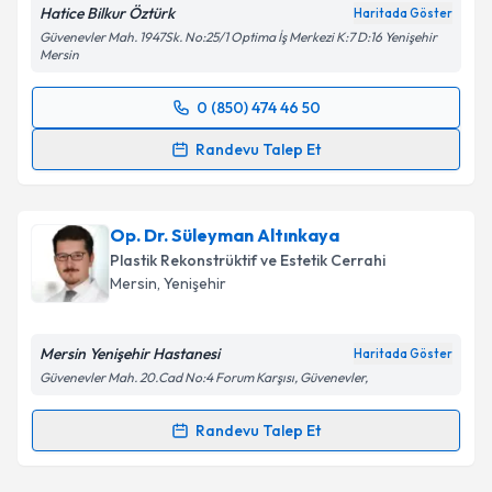
Hatice Bilkur Öztürk
Haritada Göster
Güvenevler Mah. 1947Sk. No:25/1 Optima İş Merkezi K:7 D:16 Yenişehir
Mersin
0 (850) 474 46 50
Randevu Takvimi Talebi
Randevu Talep Et
Op. Dr. Hatice Bilkur Öztürk
için randevu takvimi
talebi oluşturun. Size bu uzmandan randevu almanız
Op. Dr. Süleyman Altınkaya
için bir takvim hazırlandığında e-posta ile
bilgilendireceğiz.
Plastik Rekonstrüktif ve Estetik Cerrahi
Mersin
, Yenişehir
E-posta Adresiniz
Mersin Yenişehir Hastanesi
Haritada Göster
Güvenevler Mah. 20.Cad No:4 Forum Karşısı, Güvenevler,
Kişisel verilerimin işlenmesine ilişkin
Aydınlatma
Randevu Talep Et
Metni
'ni okudum ve kişisel verilerimin belirtilen
Randevu Takvimi Talebi
kapsamda işlenmesini kabul ediyorum.