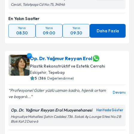
Cevizli, Talatpaşa Cd No:75, 34846
Takvim Talebini Gönder
En Yakın Saatler
Yarın
Yarın
Yarın
Daha Fazla
08:30
09:00
09:30
Op. Dr. Yağmur Reyyan Erol
Plastik Rekonstrüktif ve Estetik Cerrahi
Eskişehir
, Tepebaşı
5
(
386
Değerlendirme)
Profesyonel Güler yüzlü uzman kadro, hijenik ortam
Devamı
ve başarılı...
Op. Dr. Yağmur Reyyan Erol Muayenehanesi
Haritada Göster
Hoşnudiye Mahallesi Şahin Caddesi 736. Sokak Ay Lounge Sitesi No:2 B
Blok Kat 2 Daire 6