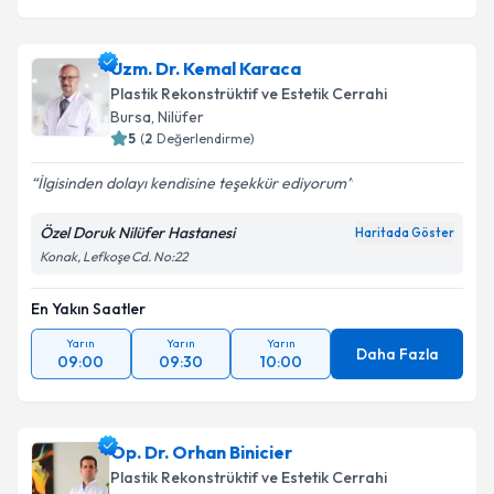
Uzm. Dr. Kemal Karaca
Plastik Rekonstrüktif ve Estetik Cerrahi
Bursa
, Nilüfer
5
(
2
Değerlendirme)
İlgisinden dolayı kendisine teşekkür ediyorum
Özel Doruk Nilüfer Hastanesi
Haritada Göster
Konak, Lefkoşe Cd. No:22
En Yakın Saatler
Yarın
Yarın
Yarın
Daha Fazla
09:00
09:30
10:00
Op. Dr. Orhan Binicier
Plastik Rekonstrüktif ve Estetik Cerrahi