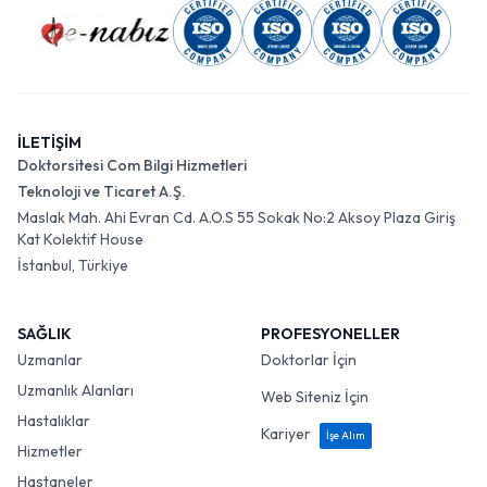
İLETİŞİM
Doktorsitesi Com Bilgi Hizmetleri
Teknoloji ve Ticaret A.Ş.
Maslak Mah. Ahi Evran Cd. A.O.S 55 Sokak No:2 Aksoy Plaza Giriş
Kat Kolektif House
İstanbul, Türkiye
SAĞLIK
PROFESYONELLER
Uzmanlar
Doktorlar İçin
Uzmanlık Alanları
Web Siteniz İçin
Hastalıklar
Kariyer
İşe Alım
Hizmetler
Hastaneler