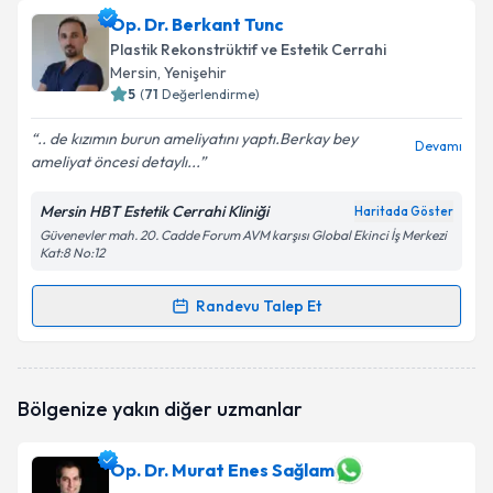
Op. Dr. Süleyman Altınkaya
için randevu takvimi
Op. Dr. Berkant Tunc
Takvim Talebini Gönder
talebi oluşturun. Size bu uzmandan randevu almanız
Plastik Rekonstrüktif ve Estetik Cerrahi
için bir takvim hazırlandığında e-posta ile
Mersin
, Yenişehir
bilgilendireceğiz.
5
(
71
Değerlendirme)
E-posta Adresiniz
.. de kızımın burun ameliyatını yaptı.Berkay bey
Devamı
ameliyat öncesi detaylı...
Mersin HBT Estetik Cerrahi Kliniği
Haritada Göster
Güvenevler mah. 20. Cadde Forum AVM karşısı Global Ekinci İş Merkezi
Kişisel verilerimin işlenmesine ilişkin
Aydınlatma
Kat:8 No:12
Metni
'ni okudum ve kişisel verilerimin belirtilen
kapsamda işlenmesini kabul ediyorum.
Randevu Talep Et
Randevu Takvimi Talebi
Takvim Talebini Gönder
Op. Dr. Berkant Tunc
için randevu takvimi talebi
Bölgenize yakın diğer uzmanlar
oluşturun. Size bu uzmandan randevu almanız için bir
takvim hazırlandığında e-posta ile bilgilendireceğiz.
Op. Dr. Murat Enes Sağlam
E-posta Adresiniz