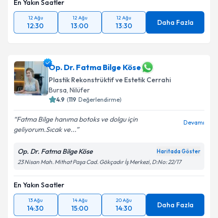
En Yakın Saatler
12 Ağu
12 Ağu
12 Ağu
Daha Fazla
12:30
13:00
13:30
Op. Dr. Fatma Bilge Köse
Plastik Rekonstrüktif ve Estetik Cerrahi
Bursa
, Nilüfer
4.9
(
119
Değerlendirme)
Fatma Bilge hanıma botoks ve dolgu için
Devamı
geliyorum.Sıcak ve...
Op. Dr. Fatma Bilge Köse
Haritada Göster
23 Nisan Mah. Mithat Paşa Cad. Gökçadır İş Merkezi, D:No: 22/17
En Yakın Saatler
13 Ağu
14 Ağu
20 Ağu
Daha Fazla
14:30
15:00
14:30