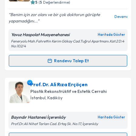
bilgilendireceğiz.
5
(
5
Değerlendirme)
E-posta Adresiniz
Benim için zor olanı ve bir çok doktorun görüpte
Devamı
yapamadığını...
Yavuz Haspolat Muayenehanesi
Haritada Göster
Feneryolu Mah.Fahrettin Kerim Gökay Cad.Tuğrul Apartmanı.Kat:2 D:4
Kişisel verilerimin işlenmesine ilişkin
Aydınlatma
No:102/4
Metni
'ni okudum ve kişisel verilerimin belirtilen
kapsamda işlenmesini kabul ediyorum.
Randevu Talep Et
Randevu Takvimi Talebi
Takvim Talebini Gönder
Op. Dr. Yavuz Haspolat
için randevu takvimi talebi
Prof. Dr. Ali Rıza Erçöçen
oluşturun. Size bu uzmandan randevu almanız için bir
Plastik Rekonstrüktif ve Estetik Cerrahi
takvim hazırlandığında e-posta ile bilgilendireceğiz.
İstanbul
, Kadıköy
E-posta Adresiniz
Bayındır Hastanesi İçerenköy
Haritada Göster
Prof.Dr.Ali Nihat Tarlan Cad. Ertaş Sk. No:17, İçerenköy