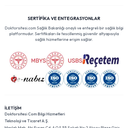
SERTİFİKA VE ENTEGRASYONLAR
Doktorsitesi.com Sağlık Bakanlığı onaylı ve entegreli bir sağlık bilgi
platformudur. Sertifikaları ile tescillenmiş güvenilir altyapısıyla
sağlık hizmetlerine erişim sağlar.
İLETİŞİM
Doktorsitesi Com Bilgi Hizmetleri
Teknoloji ve Ticaret A.Ş.
Maslak Mah. Ahi Evran Cd. A.O.S 55 Sokak No:2 Aksoy Plaza Giriş