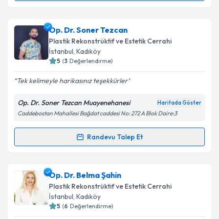
Takvim Talebini Gönder
Doç. Dr. Murat Sarıcı
için randevu takvimi talebi
Op. Dr. Soner Tezcan
oluşturun. Size bu uzmandan randevu almanız için bir
Plastik Rekonstrüktif ve Estetik Cerrahi
takvim hazırlandığında e-posta ile bilgilendireceğiz.
İstanbul
, Kadıköy
5
(
3
Değerlendirme)
E-posta Adresiniz
Tek kelimeyle harikasınız teşekkürler
Op. Dr. Soner Tezcan Muayenehanesi
Haritada Göster
Caddebostan Mahallesi Bağdat caddesi No: 272 A Blok Daire:3
Kişisel verilerimin işlenmesine ilişkin
Aydınlatma
Metni
'ni okudum ve kişisel verilerimin belirtilen
kapsamda işlenmesini kabul ediyorum.
Randevu Talep Et
Randevu Takvimi Talebi
Takvim Talebini Gönder
Op. Dr. Soner Tezcan
için randevu takvimi talebi
Op. Dr. Belma Şahin
oluşturun. Size bu uzmandan randevu almanız için bir
Plastik Rekonstrüktif ve Estetik Cerrahi
takvim hazırlandığında e-posta ile bilgilendireceğiz.
İstanbul
, Kadıköy
5
(
6
Değerlendirme)
E-posta Adresiniz