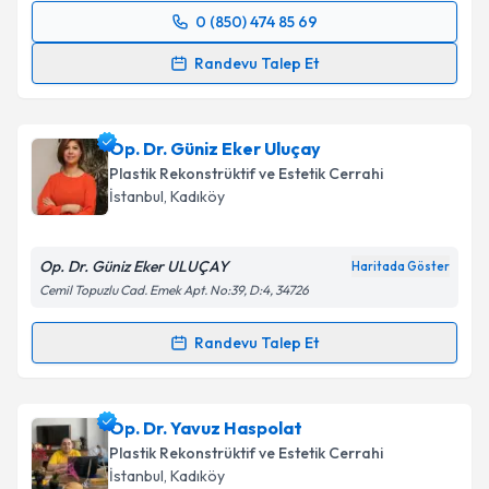
0 (850) 474 85 69
Randevu Takvimi Talebi
Randevu Talep Et
Dr. Öğr. Üyesi Abdül Kerim Yapıcı
için randevu
takvimi talebi oluşturun. Size bu uzmandan randevu
Op. Dr. Güniz Eker Uluçay
almanız için bir takvim hazırlandığında e-posta ile
bilgilendireceğiz.
Plastik Rekonstrüktif ve Estetik Cerrahi
İstanbul
, Kadıköy
E-posta Adresiniz
Op. Dr. Güniz Eker ULUÇAY
Haritada Göster
Cemil Topuzlu Cad. Emek Apt. No:39, D:4, 34726
Kişisel verilerimin işlenmesine ilişkin
Aydınlatma
Randevu Talep Et
Metni
'ni okudum ve kişisel verilerimin belirtilen
Randevu Takvimi Talebi
kapsamda işlenmesini kabul ediyorum.
Op. Dr. Güniz Eker Uluçay
için randevu takvimi
Op. Dr. Yavuz Haspolat
Takvim Talebini Gönder
talebi oluşturun. Size bu uzmandan randevu almanız
Plastik Rekonstrüktif ve Estetik Cerrahi
için bir takvim hazırlandığında e-posta ile
İstanbul
, Kadıköy