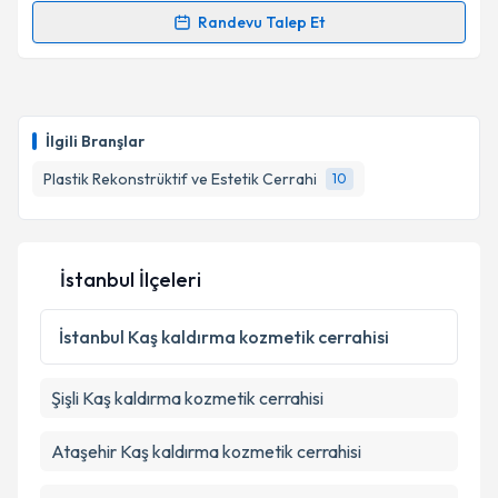
Randevu Talep Et
Randevu Takvimi Talebi
Takvim Talebini Gönder
Op. Dr. Gülay Boztosun
için randevu takvimi talebi
oluşturun. Size bu uzmandan randevu almanız için bir
İlgili Branşlar
takvim hazırlandığında e-posta ile bilgilendireceğiz.
Plastik Rekonstrüktif ve Estetik Cerrahi
10
E-posta Adresiniz
İstanbul İlçeleri
Kişisel verilerimin işlenmesine ilişkin
Aydınlatma
Metni
'ni okudum ve kişisel verilerimin belirtilen
İstanbul
Kaş kaldırma kozmetik cerrahisi
kapsamda işlenmesini kabul ediyorum.
Şişli
Kaş kaldırma kozmetik cerrahisi
Takvim Talebini Gönder
Ataşehir
Kaş kaldırma kozmetik cerrahisi