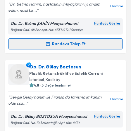
Dr. Belma Hanım, hastasının ihtiyaçlarını iyi analiz
Devamı
eden, nasıl bir...
Op. Dr. Belma ŞAHİN Muayenehanesi
Haritada Göster
Kişisel verilerimin işlenmesine ilişkin
Aydınlatma
Bağdat Cad. Ali Bor Apt. No: 433 K:1 D:1 Suadiye
Metni
'ni okudum ve kişisel verilerimin belirtilen
kapsamda işlenmesini kabul ediyorum.
Randevu Talep Et
Randevu Takvimi Talebi
Takvim Talebini Gönder
Op. Dr. Belma Şahin
için randevu takvimi talebi
Op. Dr. Gülay Boztosun
oluşturun. Size bu uzmandan randevu almanız için bir
Plastik Rekonstrüktif ve Estetik Cerrahi
takvim hazırlandığında e-posta ile bilgilendireceğiz.
İstanbul
, Kadıköy
4.8
(
5
Değerlendirme)
E-posta Adresiniz
Sevgili Gulay hanim ile Fransa da tanisma imkanim
Devamı
oldu cok...
Op. Dr. Gülay BOZTOSUN Muayenehanesi
Haritada Göster
Kişisel verilerimin işlenmesine ilişkin
Aydınlatma
Bağdat Cad. No: 341 Muratoğlu Apt. Kat: 4/10
Metni
'ni okudum ve kişisel verilerimin belirtilen
kapsamda işlenmesini kabul ediyorum.