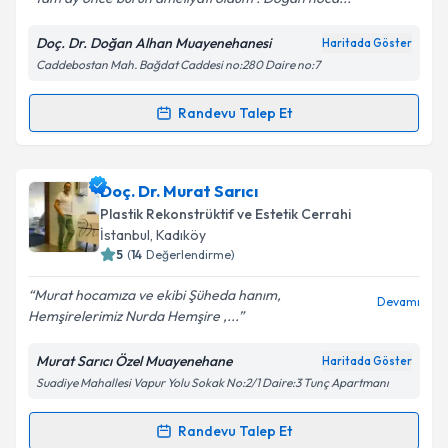
Doç. Dr. Doğan Alhan Muayenehanesi
Haritada Göster
Caddebostan Mah. Bağdat Caddesi no:280 Daire no:7
Kişisel verilerimin işlenmesine ilişkin
Aydınlatma
Metni
'ni okudum ve kişisel verilerimin belirtilen
kapsamda işlenmesini kabul ediyorum.
Randevu Talep Et
Randevu Takvimi Talebi
Takvim Talebini Gönder
Doç. Dr. Doğan Alhan
için randevu takvimi talebi
Doç. Dr. Murat Sarıcı
oluşturun. Size bu uzmandan randevu almanız için bir
Plastik Rekonstrüktif ve Estetik Cerrahi
takvim hazırlandığında e-posta ile bilgilendireceğiz.
İstanbul
, Kadıköy
5
(
14
Değerlendirme)
E-posta Adresiniz
Murat hocamıza ve ekibi Şüheda hanım,
Devamı
Hemşirelerimiz Nurda Hemşire ,...
Murat Sarıcı Özel Muayenehane
Haritada Göster
Kişisel verilerimin işlenmesine ilişkin
Aydınlatma
Suadiye Mahallesi Vapur Yolu Sokak No:2/1 Daire:3 Tunç Apartmanı
Metni
'ni okudum ve kişisel verilerimin belirtilen
kapsamda işlenmesini kabul ediyorum.
Randevu Talep Et
Randevu Takvimi Talebi