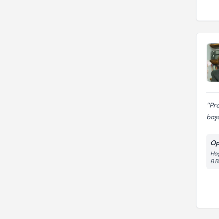
Pro
başar
Op
Hoş
B B