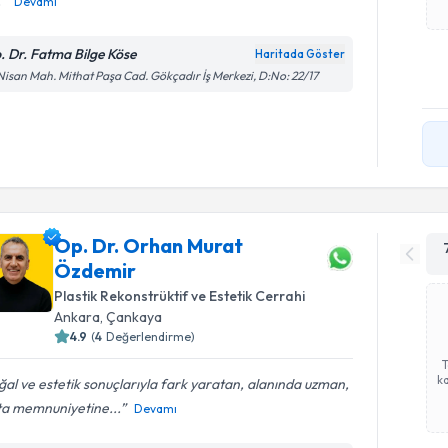
.
Devamı
. Dr. Fatma Bilge Köse
Haritada Göster
Nisan Mah. Mithat Paşa Cad. Gökçadır İş Merkezi, D:No: 22/17
Op. Dr. Orhan Murat
Özdemir
Plastik Rekonstrüktif ve Estetik Cerrahi
Ankara
, Çankaya
4.9
(
4
Değerlendirme)
ka
al ve estetik sonuçlarıyla fark yaratan, alanında uzman,
ta memnuniyetine...
Devamı