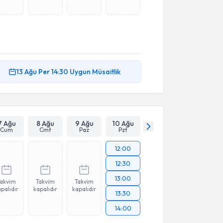
13 Ağu
Per
14:30
Uygun Müsaitlik
7 Ağu
8 Ağu
9 Ağu
10 Ağu
Cum
Cmt
Paz
Pzt
12:00
12:30
13:00
Takvim
Takvim
Takvim
palıdır
kapalıdır
kapalıdır
13:30
14:00