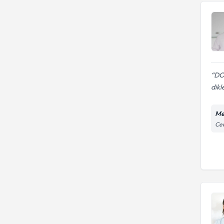
DO
dikl
Me
Cev