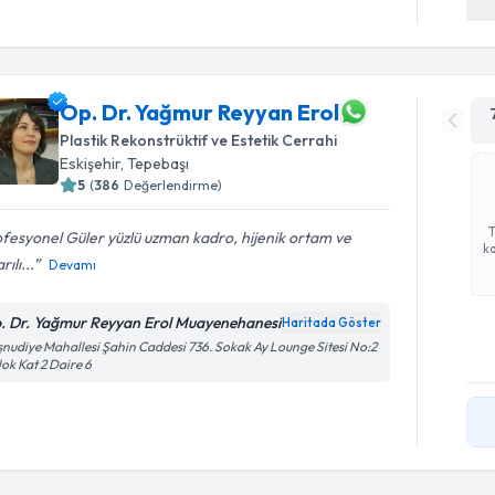
Op. Dr. Yağmur Reyyan Erol
Plastik Rekonstrüktif ve Estetik Cerrahi
Eskişehir
, Tepebaşı
5
(
386
Değerlendirme)
fesyonel Güler yüzlü uzman kadro, hijenik ortam ve
ka
ılı...
Devamı
. Dr. Yağmur Reyyan Erol Muayenehanesi
Haritada Göster
nudiye Mahallesi Şahin Caddesi 736. Sokak Ay Lounge Sitesi No:2
lok Kat 2 Daire 6