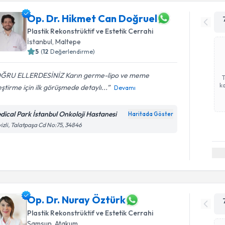
Op. Dr. Hikmet Can Doğruel
Plastik Rekonstrüktif ve Estetik Cerrahi
İstanbul
, Maltepe
5
(
12
Değerlendirme)
ĞRU ELLERDESİNİZ Karın germe-lipo ve meme
ka
eştirme için ilk görüşmede detaylı...
Devamı
dical Park İstanbul Onkoloji Hastanesi
Haritada Göster
izli, Talatpaşa Cd No:75, 34846
Op. Dr. Nuray Öztürk
Plastik Rekonstrüktif ve Estetik Cerrahi
Samsun
, Atakum