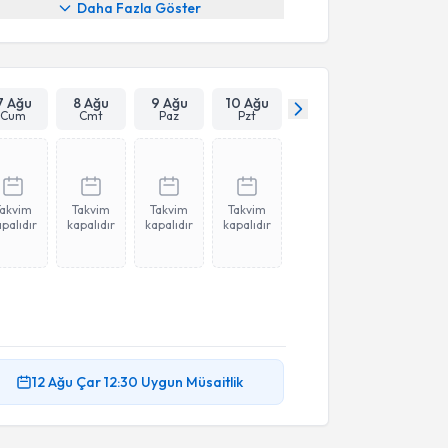
Daha Fazla Göster
7 Ağu
8 Ağu
9 Ağu
10 Ağu
Cum
Cmt
Paz
Pzt
Takvim
Takvim
Takvim
Takvim
palıdır
kapalıdır
kapalıdır
kapalıdır
12 Ağu
Çar
12:30
Uygun Müsaitlik