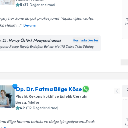
5
(
37
Değerlendirme)
şey her konu da çok profesyonel ️ Yapılan işlem zaten
ka
ka Hekim...
Devamı
. Dr. Nuray Öztürk Muayenehanesi
Haritada Göster
pınar Recep Tayyip Erdoğan Bulvarı No 178 Daire 7 Kat 3 Balaç
Op. Dr. Fatma Bilge Köse
Plastik Rekonstrüktif ve Estetik Cerrahi
Bursa
, Nilüfer
4.9
(
119
Değerlendirme)
ma Bilge hanıma botoks ve dolgu için geliyorum.Sıcak
ka