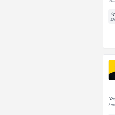
ve..
Op
23 
Doğ
has