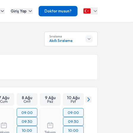
Giriş Yap
Doktor musun?
Sıralama
Akıllı Sıralama
7 Ağu
8 Ağu
9 Ağu
10 Ağu
Cum
Cmt
Paz
Pzt
09:00
09:00
09:30
09:30
10:00
10:00
Takvim
Takvim