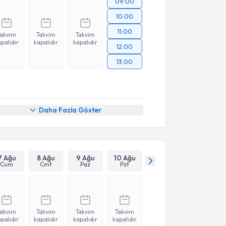
09:00
10:00
11:00
Takvim
Takvim
Takvim
palıdır
kapalıdır
kapalıdır
12:00
13:00
Daha Fazla Göster
7 Ağu
8 Ağu
9 Ağu
10 Ağu
Cum
Cmt
Paz
Pzt
Takvim
Takvim
Takvim
Takvim
palıdır
kapalıdır
kapalıdır
kapalıdır