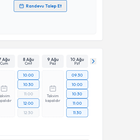
Randevu Talep Et
 verilerimin işlenmesine ilişkin
Aydınlatma Metni
'ni
 ve kişisel verilerimin belirtilen kapsamda
esini kabul ediyorum.
Takvim Talebini Gönder
7 Ağu
8 Ağu
9 Ağu
10 Ağu
Cum
Cmt
Paz
Pzt
10:00
09:30
10:30
10:00
11:00
10:30
Takvim
Takvim
palıdır
kapalıdır
12:00
11:00
12:30
11:30