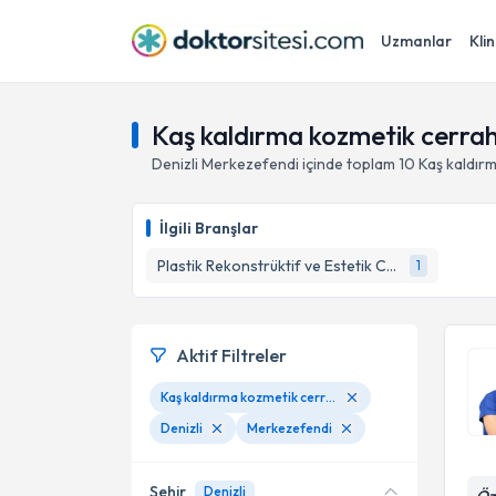
Uzmanlar
Klin
Kaş kaldırma kozmetik cerrahi
Denizli
Merkezefendi
içinde toplam
10
Kaş kaldır
İlgili Branşlar
Plastik Rekonstrüktif ve Estetik Cerrahi
1
Aktif Filtreler
Kaş kaldırma kozmetik cerrahisi
Denizli
Merkezefendi
Şehir
Denizli