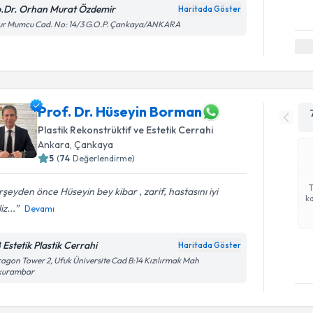
.Dr. Orhan Murat Özdemir
Haritada Göster
ur Mumcu Cad. No: 14/3 G.O.P. Çankaya/ANKARA
Prof. Dr. Hüseyin Borman
Plastik Rekonstrüktif ve Estetik Cerrahi
Ankara
, Çankaya
5
(
74
Değerlendirme)
şeyden önce Hüseyin bey kibar , zarif, hastasını iyi
ka
iz...
Devamı
 Estetik Plastik Cerrahi
Haritada Göster
agon Tower 2, Ufuk Üniversite Cad B:14 Kızılırmak Mah
kurambar