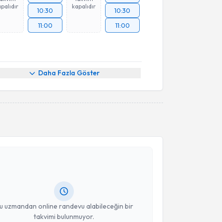
palıdır
kapalıdır
10:30
10:30
11:00
11:00
Daha Fazla Göster
akvimi Talebi
asan Güç
için randevu takvimi talebi oluşturun. Size
 randevu almanız için bir takvim hazırlandığında e-
lgilendireceğiz.
resiniz
u uzmandan online randevu alabileceğin bir
takvimi bulunmuyor.