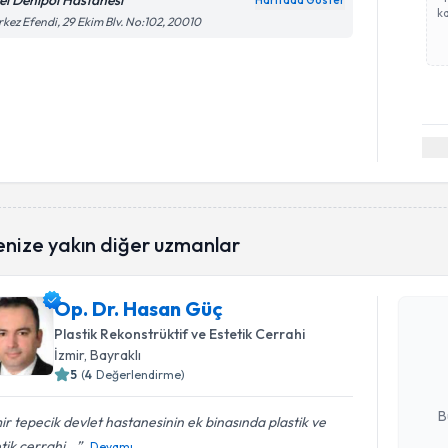
el Denipol Hastanesi
Haritada Göster
ka
kez Efendi, 29 Ekim Blv. No:102, 20010
enize yakın diğer uzmanlar
Randevu T
Op. Dr. Hasan Güç
Op. Dr. H
bu uzmandan
Plastik Rekonstrüktif ve Estetik Cerrahi
posta ile bi
İzmir
, Bayraklı
5
(
4
Değerlendirme)
E-posta Ad
B
ir tepecik devlet hastanesinin ek binasında plastik ve
tik cerrahi...
Devamı