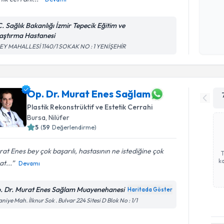
Kişisel
C. Sağlık Bakanlığı İzmir Tepecik Eğitim ve
okudum
aştırma Hastanesi
işlenm
EY MAHALLESİ 1140/1 SOKAK NO : 1 YENİŞEHİR
Op. Dr. Murat Enes Sağlam
Plastik Rekonstrüktif ve Estetik Cerrahi
Bursa
, Nilüfer
5
(
59
Değerlendirme)
at Enes bey çok başarılı, hastasının ne istediğine çok
ka
at...
Devamı
. Dr. Murat Enes Sağlam Muayenehanesi
Haritada Göster
aniye Mah. İlknur Sok . Bulvar 224 Sitesi D Blok No : 1/1