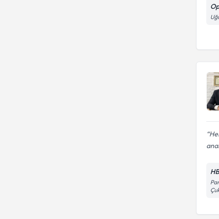
Op
Uğ
Her
anal
HB
Par
Çu