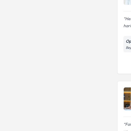
Her
hari
Op
Bey
Fat