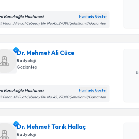
ni Konukoğlu Hastanesi
Haritada Göster
Randevu T
Kişisel
ili Pınar, Ali Fuat Cebesoy Blv. No:45, 27090 Şehitkamil/Gaziantep
okudum
işlenm
Dr. Mehme
bu uzmandan
Dr. Mehmet Ali Cüce
posta ile bi
Radyoloji
E-posta Ad
Gaziantep
B
ni Konukoğlu Hastanesi
Haritada Göster
Randevu T
Kişisel
ili Pınar, Ali Fuat Cebesoy Blv. No:45, 27090 Şehitkamil/Gaziantep
okudum
işlenm
Dr. Mehme
Size bu uzm
Dr. Mehmet Tarık Hallaç
hazırlandığ
Radyoloji