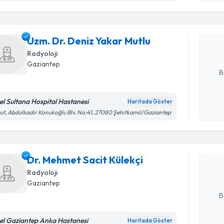
işlenm
Uzm. Dr. 
oluşturun. 
Uzm. Dr. Deniz Yakar Mutlu
hazırlandığ
Radyoloji
E-posta Ad
Gaziantep
B
el Sultana Hospital Hastanesi
Haritada Göster
Randevu T
Kişisel
t, Abdulkadir Konukoğlu Blv. No:41, 27080 Şehitkamil/Gaziantep
okudum
işlenm
Dr. Mehme
oluşturun. 
Dr. Mehmet Sacit Külekçi
hazırlandığ
Radyoloji
E-posta Ad
Gaziantep
B
el Gaziantep Anka Hastanesi
Haritada Göster