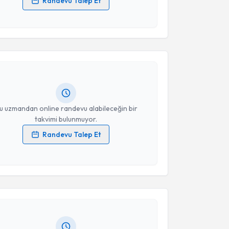
Randevu Talep Et
 verilerimin işlenmesine ilişkin
Aydınlatma Metni
'ni
akvimi Talebi
 ve kişisel verilerimin belirtilen kapsamda
esini kabul ediyorum.
Hatice Tülay Doğantürk
için randevu takvimi talebi
Takvim Talebini Gönder
Size bu uzmandan randevu almanız için bir takvim
ında e-posta ile bilgilendireceğiz.
resiniz
u uzmandan online randevu alabileceğin bir
takvimi bulunmuyor.
Randevu Talep Et
 verilerimin işlenmesine ilişkin
Aydınlatma Metni
'ni
akvimi Talebi
 ve kişisel verilerimin belirtilen kapsamda
esini kabul ediyorum.
 Mehmet Emin Kömür
için randevu takvimi talebi
Takvim Talebini Gönder
Size bu uzmandan randevu almanız için bir takvim
ında e-posta ile bilgilendireceğiz.
resiniz