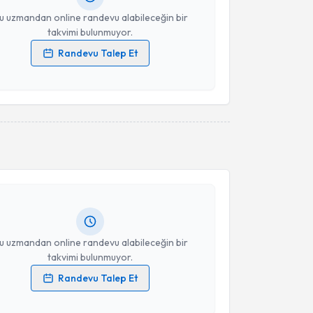
u uzmandan online randevu alabileceğin bir
takvimi bulunmuyor.
Randevu Talep Et
 verilerimin işlenmesine ilişkin
Aydınlatma Metni
'ni
 ve kişisel verilerimin belirtilen kapsamda
esini kabul ediyorum.
akvimi Talebi
Takvim Talebini Gönder
Mehmet Vahit Petek
için randevu takvimi talebi
Size bu uzmandan randevu almanız için bir takvim
ında e-posta ile bilgilendireceğiz.
resiniz
u uzmandan online randevu alabileceğin bir
takvimi bulunmuyor.
Randevu Talep Et
akvimi Talebi
 verilerimin işlenmesine ilişkin
Aydınlatma Metni
'ni
 ve kişisel verilerimin belirtilen kapsamda