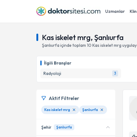
Uzmanlar
Klin
Kas iskelet mrg, Şanlıurfa
Şanlıurfa
içinde toplam
10
Kas iskelet mrg
uygulay
İlgili Branşlar
Radyoloji
3
Aktif Filtreler
Kas iskelet mrg
Şanlıurfa
Şehir
Şanlıurfa