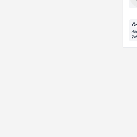
Öz
All
Şa