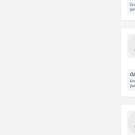
Eyü
Şeh
ÖZ
Eme
Şe