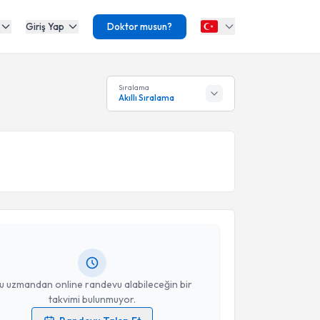
Giriş Yap
Doktor musun?
Sıralama
Akıllı Sıralama
akvimi Talebi
 Yıldızhan
için randevu takvimi talebi oluşturun. Size
 randevu almanız için bir takvim hazırlandığında e-
lgilendireceğiz.
resiniz
u uzmandan online randevu alabileceğin bir
takvimi bulunmuyor.