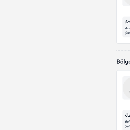
Abdominal ultrasonografi
Dr.
Doğum Lekesi
Bilgisayarlı tomografi (bt- ct)
Uzm. Dr.
Tümör Embolizasyonu
Şa
Boyun ultrasonu
Aka
Şan
Beyin Anjiyosu
Damarsal anomali tedavisi
Biyopsi (Meme)
Histerosalpingografi (hsg)
Düz Röntgen Filmi
Bölg
Jinekolojik görüntüleme
Embolizasyon
Karaciğer kanserleri
Fistül
Koroner anjiyoplasti
Meme ultrasonu
Öz
Bel
Şeh