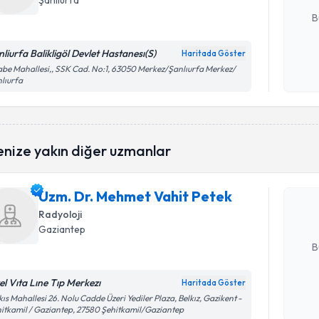
Şanlıurfa
B
nliurfa Balikligöl Devlet Hastanesı(S)
Haritada Göster
Kişisel
be Mahallesi,, SSK Cad. No:1, 63050 Merkez/Şanlıurfa Merkez/
lıurfa
okudum
işlenm
Randevu T
enize yakın diğer uzmanlar
Uzm. Dr. 
oluşturun. 
Uzm. Dr. Mehmet Vahit Petek
hazırlandığ
Radyoloji
E-posta Ad
Gaziantep
B
el Vıta Lıne Tıp Merkezı
Haritada Göster
Randevu T
Kişisel
kıs Mahallesi 26. Nolu Cadde Üzeri Yediler Plaza, Belkız, Gazikent -
itkamil / Gaziantep, 27580 Şehitkamil/Gaziantep
okudum