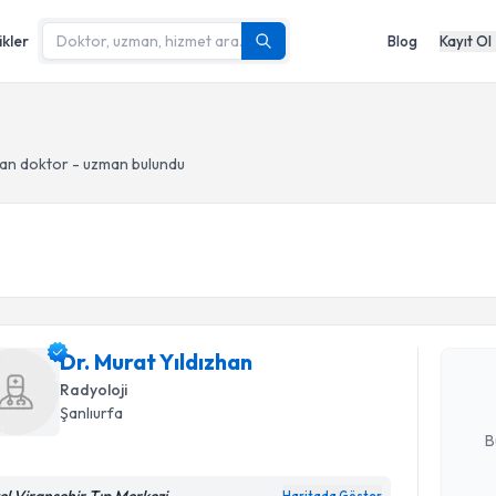
ikler
Blog
Kayıt Ol
an doktor - uzman bulundu
Randevu T
Dr. Murat
bu uzmandan
Dr. Murat Yıldızhan
posta ile bi
Radyoloji
E-posta Ad
Şanlıurfa
B