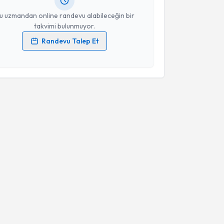
resiniz
u uzmandan online randevu alabileceğin bir
takvimi bulunmuyor.
Randevu Talep Et
 verilerimin işlenmesine ilişkin
Aydınlatma Metni
'ni
 ve kişisel verilerimin belirtilen kapsamda
esini kabul ediyorum.
Takvim Talebini Gönder