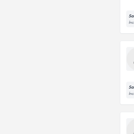
Sa
İnc
Sa
İnc