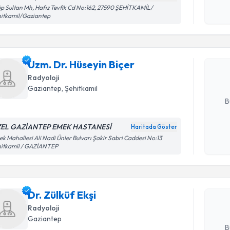
Kişisel
p Sultan Mh, Hafız Tevfik Cd No:162, 27590 ŞEHİTKAMİL/
Randevu T
itkamil/Gaziantep
okudum
işlenm
Uzm. Dr. H
Size bu uzm
Uzm. Dr. Hüseyin Biçer
hazırlandığ
Radyoloji
E-posta Ad
Gaziantep
, Şehitkamil
B
EL GAZİANTEP EMEK HASTANESİ
Haritada Göster
Randevu T
Kişisel
k Mahallesi Ali Nadi Ünler Bulvarı Şakir Sabri Caddesi No:13
hitkamil / GAZİANTEP
okudum
işlenm
Dr. Zülküf
uzmandan ra
Dr. Zülküf Ekşi
posta ile bi
Radyoloji
E-posta Ad
Gaziantep
B