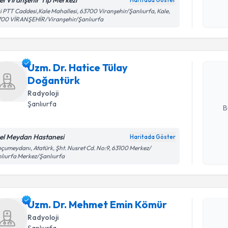
el Viranşehir Tıp Merkezi
Haritada Göster
Kişisel
i PTT Caddesi,Kale Mahallesi, 63700 Viranşehir/Şanlıurfa, Kale,
Randevu T
700 VİRANŞEHİR/Viranşehir/Şanlıurfa
okudum
işlenm
Uzm. Dr. 
oluşturun. 
Uzm. Dr. Hatice Tülay
hazırlandığ
Doğantürk
Radyoloji
E-posta Ad
Şanlıurfa
B
el Meydan Hastanesi
Haritada Göster
Kişisel
çumeydanı, Atatürk, Şht. Nusret Cd. No:9, 63100 Merkez/
Randevu T
okudum
lıurfa Merkez/Şanlıurfa
işlenm
Uzm. Dr.
oluşturun. 
Uzm. Dr. Mehmet Emin Kömür
hazırlandığ
Radyoloji
E-posta Ad