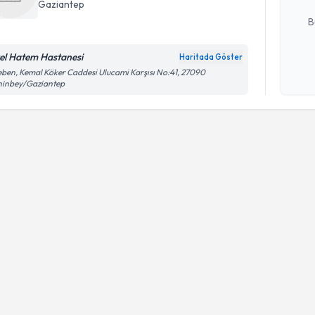
E-posta Ad
Gaziantep
B
el Hatem Hastanesi
Haritada Göster
Kişisel
eben, Kemal Köker Caddesi Ulucami Karşısı No:41, 27090
hinbey/Gaziantep
okudum
işlenm