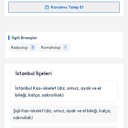
Kişisel verilerimin işlenmesine ilişkin
Aydınlatma
Randevu Talep Et
Randevu Takvimi Talebi
Metni
'ni okudum ve kişisel verilerimin belirtilen
kapsamda işlenmesini kabul ediyorum.
Uzm. Dr. Alper Arman
için randevu takvimi talebi
oluşturun. Size bu uzmandan randevu almanız için bir
Takvim Talebini Gönder
İlgili Branşlar
takvim hazırlandığında e-posta ile bilgilendireceğiz.
Radyoloji
Romatoloji
3
1
E-posta Adresiniz
İstanbul İlçeleri
Kişisel verilerimin işlenmesine ilişkin
Aydınlatma
Metni
'ni okudum ve kişisel verilerimin belirtilen
İstanbul
Kas-iskelet (diz, omuz, ayak ve el
kapsamda işlenmesini kabul ediyorum.
bileği, kalça, sakroiliak)
Takvim Talebini Gönder
Şişli
Kas-iskelet (diz, omuz, ayak ve el bileği, kalça,
sakroiliak)