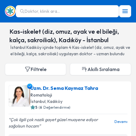
Doktor, klinik ara...
Kas-iskelet (diz, omuz, ayak ve el bileği,
kalça, sakroiliak), Kadıköy - İstanbul
İstanbul
Kadıköy
içinde toplam
4
Kas-iskelet (diz, omuz, ayak ve
el bileği, kalça, sakroiliak)
uygulayan doktor - uzman bulundu
Filtrele
Akıllı Sıralama
Uzm. Dr. Sema Kaymaz Tahra
Romatoloji
İstanbul
, Kadıköy
5
(
6
Değerlendirme)
Çok ilgili çok nazik gayet güzel muayene ediyor
Devamı
sağolsun hocam