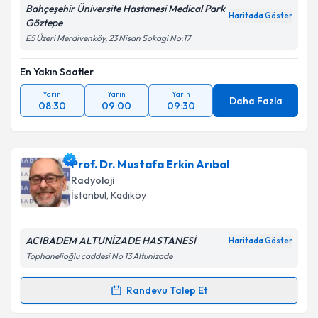
Bahçeşehir Üniversite Hastanesi Medical Park
Haritada Göster
Göztepe
E5 Üzeri Merdivenköy, 23 Nisan Sokagi No:17
En Yakın Saatler
Yarın
Yarın
Yarın
Daha Fazla
08:30
09:00
09:30
Prof. Dr. Mustafa Erkin Arıbal
Radyoloji
İstanbul
, Kadıköy
ACIBADEM ALTUNİZADE HASTANESİ
Haritada Göster
Tophanelioğlu caddesi No 13 Altunizade
Randevu Talep Et
Randevu Takvimi Talebi