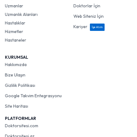
Uzmanlar
Doktorlar İçin
Uzmanlık Alanları
Web Siteniz İçin
Hastalıklar
Kariyer
İşe Alım
Hizmetler
Hastaneler
KURUMSAL
Hakkımızda
Bize Ulaşın
Gizlilik Politikası
Google Takvim Entegrasyonu
Site Haritası
PLATFORMLAR
Doktorsitesi.com
Doktorsitesi.az