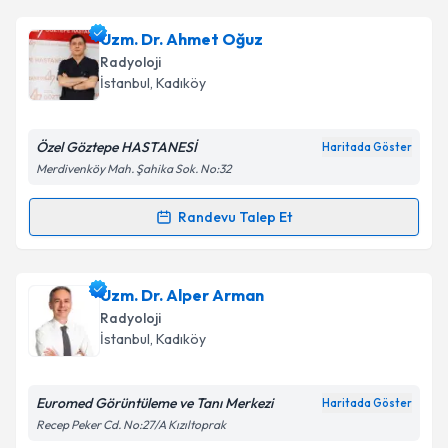
Prof. Dr. Mustafa Erkin Arıbal
için randevu takvimi
Uzm. Dr. Ahmet Oğuz
talebi oluşturun. Size bu uzmandan randevu almanız
Radyoloji
için bir takvim hazırlandığında e-posta ile
İstanbul
, Kadıköy
bilgilendireceğiz.
E-posta Adresiniz
Özel Göztepe HASTANESİ
Haritada Göster
Merdivenköy Mah. Şahika Sok. No:32
Randevu Talep Et
Randevu Takvimi Talebi
Kişisel verilerimin işlenmesine ilişkin
Aydınlatma
Metni
'ni okudum ve kişisel verilerimin belirtilen
kapsamda işlenmesini kabul ediyorum.
Uzm. Dr. Ahmet Oğuz
için randevu takvimi talebi
Uzm. Dr. Alper Arman
oluşturun. Size bu uzmandan randevu almanız için bir
Radyoloji
takvim hazırlandığında e-posta ile bilgilendireceğiz.
Takvim Talebini Gönder
İstanbul
, Kadıköy
E-posta Adresiniz
Euromed Görüntüleme ve Tanı Merkezi
Haritada Göster
Recep Peker Cd. No:27/A Kızıltoprak