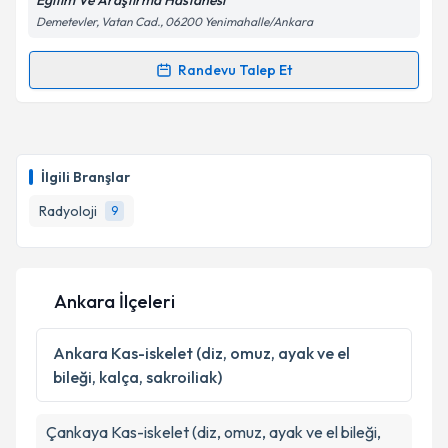
Eğıtım Ve Araştirma Hastanesı
Demetevler, Vatan Cad., 06200 Yenimahalle/Ankara
Kişisel verilerimin işlenmesine ilişkin
Aydınlatma
Metni
'ni okudum ve kişisel verilerimin belirtilen
Randevu Talep Et
Randevu Takvimi Talebi
kapsamda işlenmesini kabul ediyorum.
Uzm. Dr. Törel Oğur
için randevu takvimi talebi
Takvim Talebini Gönder
oluşturun. Size bu uzmandan randevu almanız için bir
İlgili Branşlar
takvim hazırlandığında e-posta ile bilgilendireceğiz.
Radyoloji
9
E-posta Adresiniz
Ankara İlçeleri
Kişisel verilerimin işlenmesine ilişkin
Aydınlatma
Metni
'ni okudum ve kişisel verilerimin belirtilen
Ankara
Kas-iskelet (diz, omuz, ayak ve el
kapsamda işlenmesini kabul ediyorum.
bileği, kalça, sakroiliak)
Takvim Talebini Gönder
Çankaya
Kas-iskelet (diz, omuz, ayak ve el bileği,