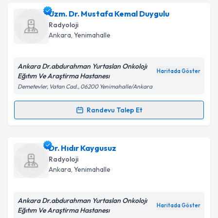
Ass. Dr. Bahar Güner
için randevu takvimi talebi
Uzm. Dr. Mustafa Kemal Duygulu
oluşturun. Size bu uzmandan randevu almanız için bir
Radyoloji
takvim hazırlandığında e-posta ile bilgilendireceğiz.
Ankara
, Yenimahalle
E-posta Adresiniz
Ankara Dr.abdurahman Yurtaslan Onkolojı
Haritada Göster
Eğıtım Ve Araştirma Hastanesı
Demetevler, Vatan Cad., 06200 Yenimahalle/Ankara
Kişisel verilerimin işlenmesine ilişkin
Aydınlatma
Metni
'ni okudum ve kişisel verilerimin belirtilen
Randevu Talep Et
Randevu Takvimi Talebi
kapsamda işlenmesini kabul ediyorum.
Uzm. Dr. Mustafa Kemal Duygulu
için randevu
Dr. Hıdır Kaygusuz
Takvim Talebini Gönder
takvimi talebi oluşturun. Size bu uzmandan randevu
Radyoloji
almanız için bir takvim hazırlandığında e-posta ile
Ankara
, Yenimahalle
bilgilendireceğiz.
E-posta Adresiniz
Ankara Dr.abdurahman Yurtaslan Onkolojı
Haritada Göster
Eğıtım Ve Araştirma Hastanesı