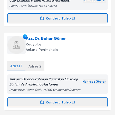
Özel Lokman Hekim Ankara Hastanesi
Haritada Göster
Polatlı 2 Cad. İdil Sok. No:44 Sincan
Randevu Talep Et
Randevu Takvimi Talebi
Dr. Orhan Reşit Çubukçu
için randevu takvimi talebi
Ass. Dr. Bahar Güner
oluşturun. Size bu uzmandan randevu almanız için bir
Radyoloji
takvim hazırlandığında e-posta ile bilgilendireceğiz.
Ankara
, Yenimahalle
E-posta Adresiniz
Adres
1
Adres
2
Ankara Dr.abdurahman Yurtaslan Onkolojı
Haritada Göster
Kişisel verilerimin işlenmesine ilişkin
Aydınlatma
Eğıtım Ve Araştirma Hastanesı
Metni
'ni okudum ve kişisel verilerimin belirtilen
Demetevler, Vatan Cad., 06200 Yenimahalle/Ankara
kapsamda işlenmesini kabul ediyorum.
Randevu Talep Et
Randevu Takvimi Talebi
Takvim Talebini Gönder