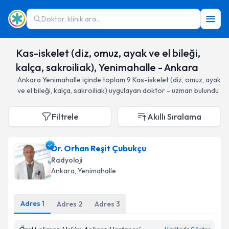
Doktor, klinik ara...
Kas-iskelet (diz, omuz, ayak ve el bileği,
kalça, sakroiliak), Yenimahalle - Ankara
Ankara
Yenimahalle
içinde toplam
9
Kas-iskelet (diz, omuz, ayak
ve el bileği, kalça, sakroiliak)
uygulayan doktor - uzman bulundu
Filtrele
Akıllı Sıralama
Dr. Orhan Reşit Çubukçu
Radyoloji
Ankara
, Yenimahalle
Adres
1
Adres
2
Adres
3