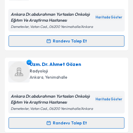
E-posta Adresiniz
Ankara Dr.abdurahman Yurtaslan Onkolojı
Haritada Göster
Eğıtım Ve Araştirma Hastanesı
Demetevler, Vatan Cad., 06200 Yenimahalle/Ankara
Kişisel verilerimin işlenmesine ilişkin
Aydınlatma
Metni
'ni okudum ve kişisel verilerimin belirtilen
Randevu Talep Et
Randevu Takvimi Talebi
kapsamda işlenmesini kabul ediyorum.
Uzm. Dr. Ahmet Bayrak
için randevu takvimi talebi
Uzm. Dr. Ahmet Gözen
Takvim Talebini Gönder
oluşturun. Size bu uzmandan randevu almanız için bir
Radyoloji
takvim hazırlandığında e-posta ile bilgilendireceğiz.
Ankara
, Yenimahalle
E-posta Adresiniz
Ankara Dr.abdurahman Yurtaslan Onkolojı
Haritada Göster
Eğıtım Ve Araştirma Hastanesı
Demetevler, Vatan Cad., 06200 Yenimahalle/Ankara
Kişisel verilerimin işlenmesine ilişkin
Aydınlatma
Metni
'ni okudum ve kişisel verilerimin belirtilen
Randevu Talep Et
Randevu Takvimi Talebi
kapsamda işlenmesini kabul ediyorum.