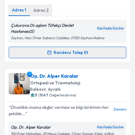
E-posta Adresiniz
Adres
1
Adres
2
Çukurova Dr.aşkım Tüfekçi Devlet
Haritada Göster
Kişisel verilerimin işlenmesine ilişkin
Aydınlatma
Hastanesı(S)
Metni
'ni okudum ve kişisel verilerimin belirtilen
Seyhan, Hacı Ömer Sabancı Caddesi, 01150 Seyhan/Adana
kapsamda işlenmesini kabul ediyorum.
Randevu Talep Et
Randevu Takvimi Talebi
Takvim Talebini Gönder
Dr. Mehdi Muştu
için randevu takvimi talebi oluşturun.
Op. Dr. Alper Karalar
Size bu uzmandan randevu almanız için bir takvim
Ortopedi ve Travmatoloji
hazırlandığında e-posta ile bilgilendireceğiz.
Balıkesir
, Ayvalık
5
(
1067
Değerlendirme)
E-posta Adresiniz
Öncelikle insana değer vermesi ve bilgi birikimini her
Devamı
şekilde...
Op. Dr. Alper Karalar
Haritada Göster
Kişisel verilerimin işlenmesine ilişkin
Aydınlatma
150 Evler Mahallesi, 29 Mayıs Caddesi, Cihan Şişman Sitesi, A Blok,