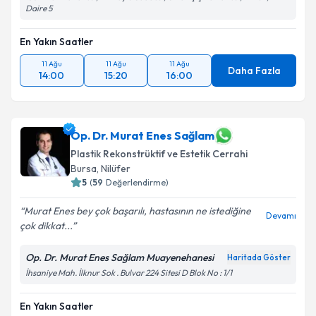
Metni
'ni okudum ve kişisel verilerimin belirtilen
Daire 5
kapsamda işlenmesini kabul ediyorum.
En Yakın Saatler
Takvim Talebini Gönder
11 Ağu
11 Ağu
11 Ağu
Daha Fazla
14:00
15:20
16:00
Op. Dr. Murat Enes Sağlam
Plastik Rekonstrüktif ve Estetik Cerrahi
Bursa
, Nilüfer
5
(
59
Değerlendirme)
Murat Enes bey çok başarılı, hastasının ne istediğine
Devamı
çok dikkat...
Op. Dr. Murat Enes Sağlam Muayenehanesi
Haritada Göster
İhsaniye Mah. İlknur Sok . Bulvar 224 Sitesi D Blok No : 1/1
En Yakın Saatler