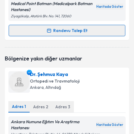
Medical Point Batman (Medicalpark Batman
Haritada Göster
Hastanesi)
Ziyagökalp, Atatürk Blv. No: 141, 72060
Randevu Talep Et
Randevu Takvimi Talebi
Op. Dr. Serkan Avunç
için randevu takvimi talebi
Bölgenize yakın diğer uzmanlar
oluşturun. Size bu uzmandan randevu almanız için bir
takvim hazırlandığında e-posta ile bilgilendireceğiz.
Dr. Şehmuz Kaya
E-posta Adresiniz
Ortopedi ve Travmatoloji
Ankara
, Altındağ
Adres
1
Kişisel verilerimin işlenmesine ilişkin
Adres
2
Adres
3
Aydınlatma
Metni
'ni okudum ve kişisel verilerimin belirtilen
kapsamda işlenmesini kabul ediyorum.
Ankara Numune Eğıtım Ve Araştirma
Haritada Göster
Hastanesı