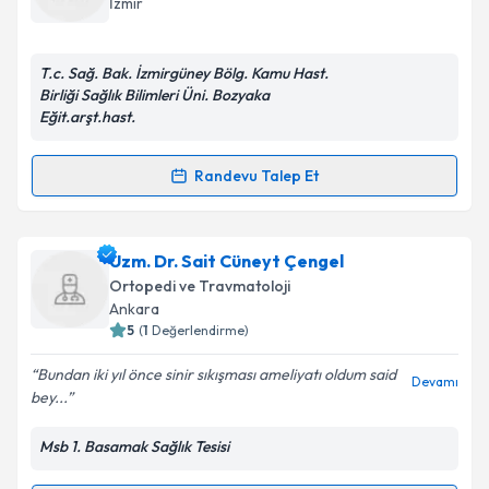
İzmir
E-posta Adresiniz
T.c. Sağ. Bak. İzmirgüney Bölg. Kamu Hast.
Birliği Sağlık Bilimleri Üni. Bozyaka
Eğit.arşt.hast.
Kişisel verilerimin işlenmesine ilişkin
Aydınlatma
Metni
'ni okudum ve kişisel verilerimin belirtilen
Randevu Talep Et
Randevu Takvimi Talebi
kapsamda işlenmesini kabul ediyorum.
Uzm. Dr. Zafer Kement
Takvim Talebini Gönder
için randevu takvimi talebi
Uzm. Dr. Sait Cüneyt Çengel
oluşturun. Size bu uzmandan randevu almanız için bir
Ortopedi ve Travmatoloji
takvim hazırlandığında e-posta ile bilgilendireceğiz.
Ankara
5
(
1
Değerlendirme)
E-posta Adresiniz
Bundan iki yıl önce sinir sıkışması ameliyatı oldum said
Devamı
bey...
Msb 1. Basamak Sağlık Tesisi
Kişisel verilerimin işlenmesine ilişkin
Aydınlatma
Metni
'ni okudum ve kişisel verilerimin belirtilen