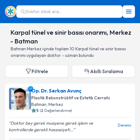
Doktor, klinik ara...
Karpal tünel ve sinir basısı onarımı, Merkez
- Batman
Batman
Merkez
içinde toplam
10
Karpal tünel ve sinir basısı
onarımı
uygulayan doktor - uzman bulundu
Filtrele
Akıllı Sıralama
Op. Dr. Serkan Avunç
Plastik Rekonstrüktif ve Estetik Cerrahi
Batman
, Merkez
5
(
2
Değerlendirme)
Doktor bey gerek muayene gerek işlem ve
Devamı
kontrollerde gerekli hassasiyeti...