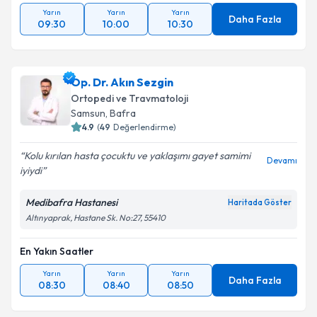
Yarın
Yarın
Yarın
Daha Fazla
09:30
10:00
10:30
Op. Dr. Akın Sezgin
Ortopedi ve Travmatoloji
Samsun
, Bafra
4.9
(
49
Değerlendirme)
Kolu kırılan hasta çocuktu ve yaklaşımı gayet samimi
Devamı
iyiydi
Medibafra Hastanesi
Haritada Göster
Altınyaprak, Hastane Sk. No:27, 55410
En Yakın Saatler
Yarın
Yarın
Yarın
Daha Fazla
08:30
08:40
08:50