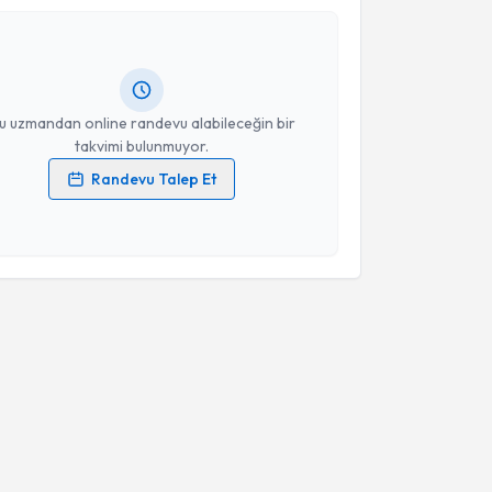
Şahin
için randevu takvimi talebi oluşturun. Size bu
Takvim Talebini Gönder
ndevu almanız için bir takvim hazırlandığında e-
lgilendireceğiz.
resiniz
u uzmandan online randevu alabileceğin bir
takvimi bulunmuyor.
Randevu Talep Et
 verilerimin işlenmesine ilişkin
Aydınlatma Metni
'ni
 ve kişisel verilerimin belirtilen kapsamda
esini kabul ediyorum.
Takvim Talebini Gönder