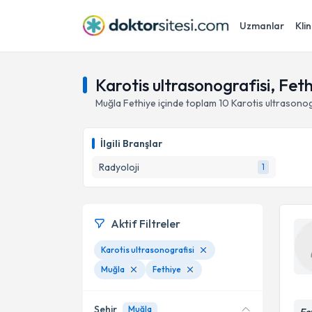
Uzmanlar
Klin
Karotis ultrasonografisi, Fet
Muğla
Fethiye
içinde toplam
10
Karotis ultrasonog
İlgili Branşlar
Radyoloji
1
Aktif Filtreler
Karotis ultrasonografisi
Muğla
Fethiye
Şehir
Muğla