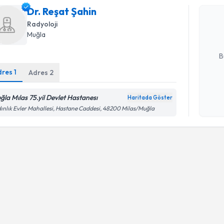
Dr. Reşat 
Dr. Reşat Şahin
uzmandan ra
posta ile bi
Radyoloji
Muğla
E-posta Ad
B
dres
1
Adres
2
Kişisel
ğla Mılas 75.yil Devlet Hastanesı
Haritada Göster
okudum
ınlık Evler Mahallesi, Hastane Caddesi, 48200 Milas/Muğla
işlenm