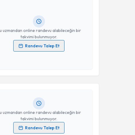
Takvim Talebini Gönder
andan randevu almanız için bir takvim
ında e-posta ile bilgilendireceğiz.
resiniz
u uzmandan online randevu alabileceğin bir
takvimi bulunmuyor.
Randevu Talep Et
 verilerimin işlenmesine ilişkin
Aydınlatma Metni
'ni
 ve kişisel verilerimin belirtilen kapsamda
akvimi Talebi
esini kabul ediyorum.
san Çakır
için randevu takvimi talebi oluşturun. Size bu
Takvim Talebini Gönder
ndevu almanız için bir takvim hazırlandığında e-
lgilendireceğiz.
resiniz
u uzmandan online randevu alabileceğin bir
takvimi bulunmuyor.
Randevu Talep Et
 verilerimin işlenmesine ilişkin
Aydınlatma Metni
'ni