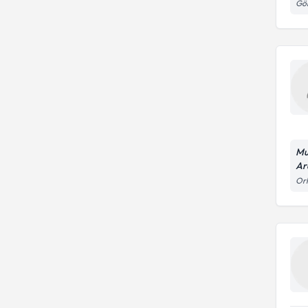
Gök
Mu
Ar
Orh