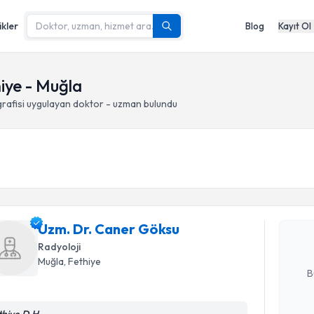
ikler
Blog
Kayıt Ol
hiye - Muğla
rafisi
uygulayan doktor - uzman bulundu
Randevu T
Uzm. Dr. 
Size bu uzm
Uzm. Dr. Caner Göksu
hazırlandığ
Radyoloji
E-posta Ad
Muğla
, Fethiye
B