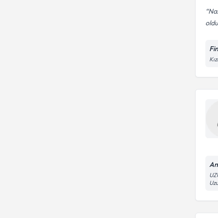
Naz
oldu
Fi
Kız
An
UZ
Uzu