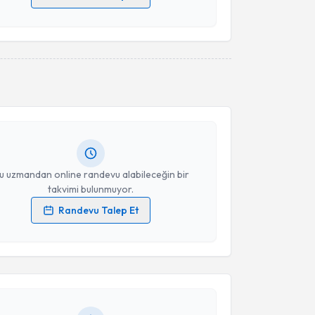
 verilerimin işlenmesine ilişkin
Aydınlatma Metni
'ni
 ve kişisel verilerimin belirtilen kapsamda
esini kabul ediyorum.
akvimi Talebi
Takvim Talebini Gönder
 Avluk
için randevu takvimi talebi oluşturun. Size bu
ndevu almanız için bir takvim hazırlandığında e-
lgilendireceğiz.
resiniz
u uzmandan online randevu alabileceğin bir
takvimi bulunmuyor.
Randevu Talep Et
akvimi Talebi
 verilerimin işlenmesine ilişkin
Aydınlatma Metni
'ni
 ve kişisel verilerimin belirtilen kapsamda
esini kabul ediyorum.
İclal Sönmez
için randevu takvimi talebi oluşturun.
andan randevu almanız için bir takvim
ında e-posta ile bilgilendireceğiz.
Takvim Talebini Gönder