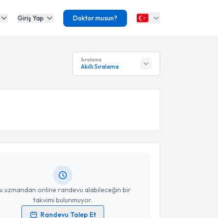
Giriş Yap
Doktor musun?
Sıralama
Akıllı Sıralama
akvimi Talebi
Caner Göksu
için randevu takvimi talebi oluşturun.
andan randevu almanız için bir takvim
ında e-posta ile bilgilendireceğiz.
resiniz
u uzmandan online randevu alabileceğin bir
takvimi bulunmuyor.
Randevu Talep Et