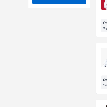
Biyopsi
Abdominal ultrasonografi
Embolizasyon
Karaciğer kanserleri
Uzm. Dr.
Öz
Göğüs Radyolojisi
Bağ
Karotis ultrasonografisi
Meme MR (Manyetik
Kas iskelet mrg
Rezonans)
Tiroid ultrasonu
Öz
Sır