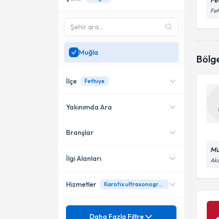
Fe
Fet
Muğla
Bölg
İlçe
Fethiye
Yakınımda Ara
Branşlar
Konumuma yakın uzmanları
Fethiye
göster
Mu
Yatağan
İlgi Alanları
Aka
Hizmetler
Karotis ultrasonografisi
Radyoloji
Ünvan
Beyin Anevrizma
Daha Fazla Filtre