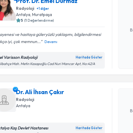
Prof. Dr. Emel Durmaz
Size bu uzm
Radyoloji
+
1
diğer
hazırlandığ
Antalya
, Muratpaşa
5
(
1
Değerlendirme)
E-posta Ad
B
yenesi ve hastaya güleryüzlü yaklaşımı, bilgilendirmesi
kça iyi, çok memnun...
Devamı
Kişisel
okudum
el Varisson Radyoloji
Haritada Göster
Randevu T
işlenm
ilbahçe Mah. Metin Kasapoğlu Cad Nuri Mancar Apt, No:42/A
Dr. Ali İh
uzmandan ra
Dr. Ali İhsan Çakır
posta ile bi
Radyoloji
E-posta Ad
Antalya
B
talya Kaş Devlet Hastanesı
Haritada Göster
Kişisel