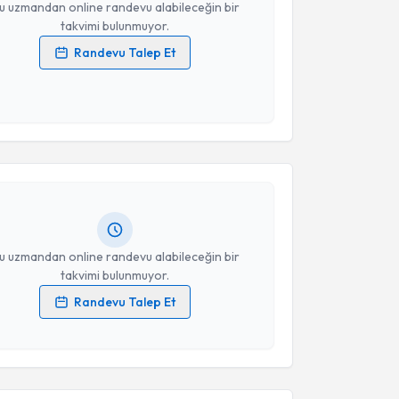
u uzmandan online randevu alabileceğin bir
takvimi bulunmuyor.
Randevu Talep Et
 verilerimin işlenmesine ilişkin
Aydınlatma Metni
'ni
 ve kişisel verilerimin belirtilen kapsamda
akvimi Talebi
esini kabul ediyorum.
Takvim Talebini Gönder
 İnci
için randevu takvimi talebi oluşturun. Size bu
ndevu almanız için bir takvim hazırlandığında e-
lgilendireceğiz.
resiniz
u uzmandan online randevu alabileceğin bir
takvimi bulunmuyor.
Randevu Talep Et
 verilerimin işlenmesine ilişkin
Aydınlatma Metni
'ni
 ve kişisel verilerimin belirtilen kapsamda
akvimi Talebi
esini kabul ediyorum.