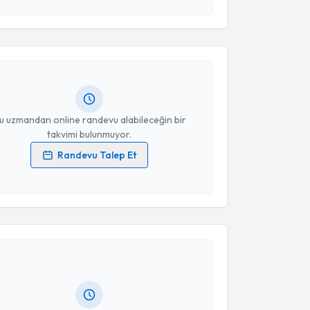
akvimi Talebi
 ve kişisel verilerimin belirtilen kapsamda
esini kabul ediyorum.
im Önder Yeniçeri
için randevu takvimi talebi
Size bu uzmandan randevu almanız için bir takvim
Takvim Talebini Gönder
ında e-posta ile bilgilendireceğiz.
resiniz
u uzmandan online randevu alabileceğin bir
takvimi bulunmuyor.
Randevu Talep Et
 verilerimin işlenmesine ilişkin
Aydınlatma Metni
'ni
 ve kişisel verilerimin belirtilen kapsamda
akvimi Talebi
esini kabul ediyorum.
Takvim Talebini Gönder
Derya Dinç
için randevu takvimi talebi oluşturun. Size
 randevu almanız için bir takvim hazırlandığında e-
lgilendireceğiz.
resiniz