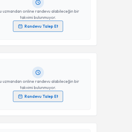
resiniz
u uzmandan online randevu alabileceğin bir
takvimi bulunmuyor.
Randevu Talep Et
akvimi Talebi
 verilerimin işlenmesine ilişkin
Aydınlatma Metni
'ni
 ve kişisel verilerimin belirtilen kapsamda
esini kabul ediyorum.
 Karakoç
için randevu takvimi talebi oluşturun. Size
 randevu almanız için bir takvim hazırlandığında e-
lgilendireceğiz.
Takvim Talebini Gönder
resiniz
u uzmandan online randevu alabileceğin bir
takvimi bulunmuyor.
Randevu Talep Et
 verilerimin işlenmesine ilişkin
Aydınlatma Metni
'ni
 ve kişisel verilerimin belirtilen kapsamda
akvimi Talebi
esini kabul ediyorum.
 Emel Durmaz
için randevu takvimi talebi oluşturun.