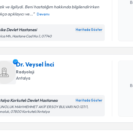
B
ik ve ilgiliydi. Beni hastalığım hakkında bilgilendirirken
kça açıklayıcı ve...
Devamı
Kişisel
okudum
nike Devlet Hastanesi
Haritada Göster
Randevu T
işlenm
ılca Mh, Hastane Cad No:1, 07740
Dr. Veysel
uzmandan ra
Dr. Veysel İnci
posta ile bi
Radyoloji
E-posta Ad
Antalya
B
talya Korkutelı Devlet Hastanesı
Haritada Göster
Kişisel
UNOLUK MAH MEHMET AKİF ERSOY BULVARI NO:127/1,
noluk, 07800 Korkuteli/Antalya
okudum
Randevu T
işlenm