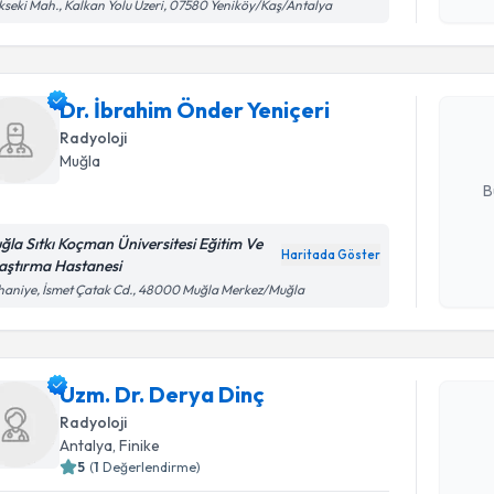
Randevu T
seki Mah., Kalkan Yolu Üzeri, 07580 Yeniköy/Kaş/Antalya
okudum
işlenm
Dr. İbrah
oluşturun. 
Dr. İbrahim Önder Yeniçeri
hazırlandığ
Radyoloji
Muğla
E-posta Ad
B
ğla Sıtkı Koçman Üniversitesi Eğitim Ve
Haritada Göster
aştırma Hastanesi
Kişisel
aniye, İsmet Çatak Cd., 48000 Muğla Merkez/Muğla
okudum
Randevu T
işlenm
Uzm. Dr. 
Uzm. Dr. Derya Dinç
bu uzmandan
Radyoloji
posta ile bi
Antalya
, Finike
5
(
1
Değerlendirme)
E-posta Ad