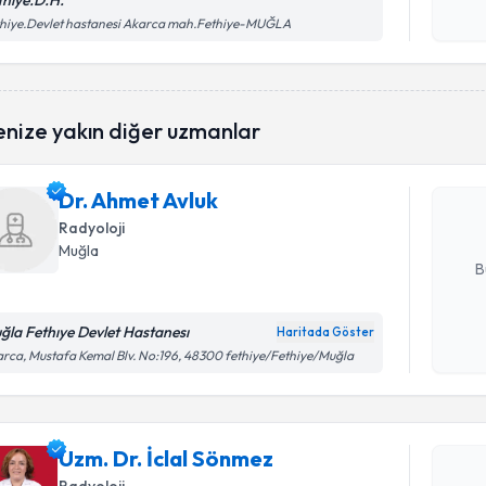
thiye.D.H.
Kişisel
hiye.Devlet hastanesi Akarca mah.Fethiye-MUĞLA
okudum
işlenm
Randevu T
enize yakın diğer uzmanlar
Dr. Ahmet
uzmandan ra
Dr. Ahmet Avluk
posta ile bi
Radyoloji
E-posta Ad
Muğla
B
ğla Fethıye Devlet Hastanesı
Haritada Göster
Randevu T
Kişisel
rca, Mustafa Kemal Blv. No:196, 48300 fethiye/Fethiye/Muğla
okudum
işlenm
Uzm. Dr. 
Size bu uzm
Uzm. Dr. İclal Sönmez
hazırlandığ