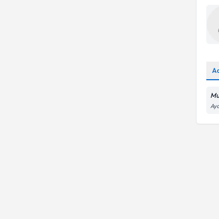
A
Mu
Ayd