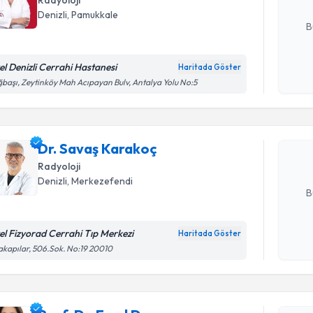
Radyoloji
E-posta Ad
Denizli
, Pamukkale
B
el Denizli Cerrahi Hastanesi
Haritada Göster
Randevu T
Kişisel
başı, Zeytinköy Mah Acıpayan Bulv, Antalya Yolu No:5
okudum
işlenm
Dr. Savaş
bu uzmandan
Dr. Savaş Karakoç
posta ile bi
Radyoloji
E-posta Ad
Denizli
, Merkezefendi
B
el Fizyorad Cerrahi Tıp Merkezi
Haritada Göster
Kişisel
akapılar, 506.Sok. No:19 20010
okudum
Randevu T
işlenm
Prof. Dr.