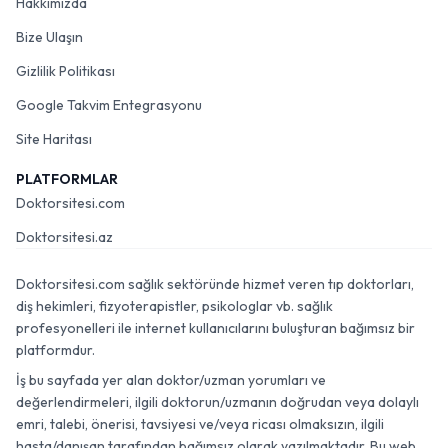
Hakkımızda
Bize Ulaşın
Gizlilik Politikası
Google Takvim Entegrasyonu
Site Haritası
PLATFORMLAR
Doktorsitesi.com
Doktorsitesi.az
Doktorsitesi.com sağlık sektöründe hizmet veren tıp doktorları,
diş hekimleri, fizyoterapistler, psikologlar vb. sağlık
profesyonelleri ile internet kullanıcılarını buluşturan bağımsız bir
platformdur.
İş bu sayfada yer alan doktor/uzman yorumları ve
değerlendirmeleri, ilgili doktorun/uzmanın doğrudan veya dolaylı
emri, talebi, önerisi, tavsiyesi ve/veya ricası olmaksızın, ilgili
hasta/danışan tarafından bağımsız olarak yazılmaktadır. Bu web