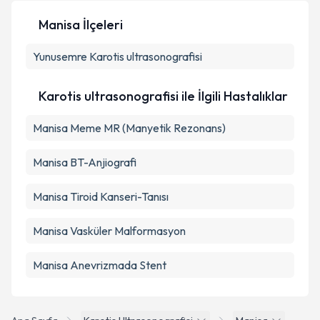
Manisa İlçeleri
Kişisel verilerimin işlenmesine ilişkin
Aydınlatma
Yunusemre
Metni
Karotis ultrasonografisi
'ni okudum ve kişisel verilerimin belirtilen
kapsamda işlenmesini kabul ediyorum.
Karotis ultrasonografisi ile İlgili Hastalıklar
Takvim Talebini Gönder
Manisa Meme MR (Manyetik Rezonans)
Manisa BT-Anjiografi
Manisa Tiroid Kanseri-Tanısı
Manisa Vasküler Malformasyon
Manisa Anevrizmada Stent