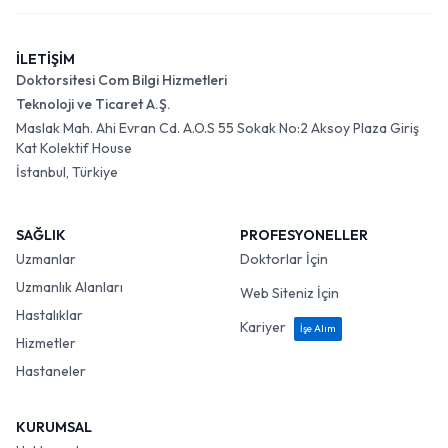
İLETİŞİM
Doktorsitesi Com Bilgi Hizmetleri
Teknoloji ve Ticaret A.Ş.
Maslak Mah. Ahi Evran Cd. A.O.S 55 Sokak No:2 Aksoy Plaza Giriş
Kat Kolektif House
İstanbul, Türkiye
SAĞLIK
PROFESYONELLER
Uzmanlar
Doktorlar İçin
Uzmanlık Alanları
Web Siteniz İçin
Hastalıklar
Kariyer
İşe Alım
Hizmetler
Hastaneler
KURUMSAL