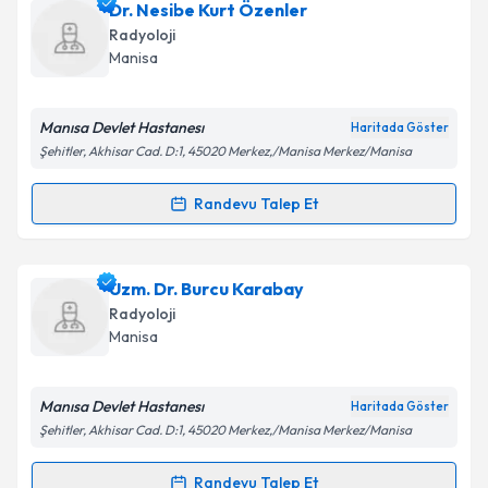
Dr. Muzaffer Parıldar
için randevu takvimi talebi
Dr. Nesibe Kurt Özenler
oluşturun. Size bu uzmandan randevu almanız için bir
Takvim Talebini Gönder
Radyoloji
takvim hazırlandığında e-posta ile bilgilendireceğiz.
Manisa
E-posta Adresiniz
Manısa Devlet Hastanesı
Haritada Göster
Şehitler, Akhisar Cad. D:1, 45020 Merkez,/Manisa Merkez/Manisa
Kişisel verilerimin işlenmesine ilişkin
Aydınlatma
Randevu Talep Et
Randevu Takvimi Talebi
Metni
'ni okudum ve kişisel verilerimin belirtilen
kapsamda işlenmesini kabul ediyorum.
Dr. Nesibe Kurt Özenler
için randevu takvimi talebi
Uzm. Dr. Burcu Karabay
oluşturun. Size bu uzmandan randevu almanız için bir
Takvim Talebini Gönder
Radyoloji
takvim hazırlandığında e-posta ile bilgilendireceğiz.
Manisa
E-posta Adresiniz
Manısa Devlet Hastanesı
Haritada Göster
Şehitler, Akhisar Cad. D:1, 45020 Merkez,/Manisa Merkez/Manisa
Kişisel verilerimin işlenmesine ilişkin
Aydınlatma
Randevu Talep Et