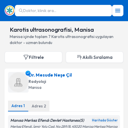
Doktor, klinik ara...
Karotis ultrasonografisi, Manisa
Manisa
içinde toplam
7
Karotis ultrasonografisi
uygulayan
doktor - uzman bulundu
Filtrele
Akıllı Sıralama
Dr. Mesude Neşe Çil
Radyoloji
Manisa
Adres
1
Adres
2
Manısa Merkez Efendı Devlet Hastanesı(S)
Haritada Göster
Merkez Efendi, İzmir Yolu Cad. No:289/B, 45020 Manisa Merkez/Manisa