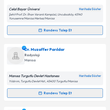
E-posta Adresiniz
Celal Bayar Üniversi
Haritada Göster
Şehit Prof. Dr. İlhan Varank Kampüsü, Uncubozköy, 45140
Yunusemre/Manisa Merkez/Manisa
Kişisel verilerimin işlenmesine ilişkin
Aydınlatma
Randevu Talep Et
Metni
'ni okudum ve kişisel verilerimin belirtilen
Randevu Takvimi Talebi
kapsamda işlenmesini kabul ediyorum.
Uzm. Dr. Fatih Düzgün
için randevu takvimi talebi
Dr. Muzaffer Parıldar
Takvim Talebini Gönder
oluşturun. Size bu uzmandan randevu almanız için bir
Radyoloji
takvim hazırlandığında e-posta ile bilgilendireceğiz.
Manisa
E-posta Adresiniz
Manısa Turgutlu Devlet Hastanesı
Haritada Göster
Yıldırım, Turgutlu Devlet Hst., 45400 Turgutlu/Manisa
Kişisel verilerimin işlenmesine ilişkin
Aydınlatma
Randevu Talep Et
Randevu Takvimi Talebi
Metni
'ni okudum ve kişisel verilerimin belirtilen
kapsamda işlenmesini kabul ediyorum.