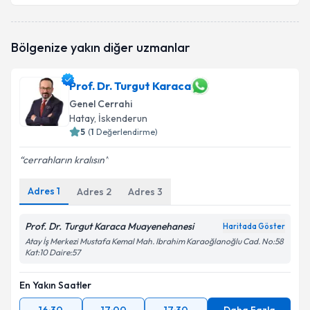
Op. Dr. Gonca Nergiz Taylan Yıldız
için randevu
Bölgenize yakın diğer uzmanlar
takvimi talebi oluşturun. Size bu uzmandan randevu
almanız için bir takvim hazırlandığında e-posta ile
bilgilendireceğiz.
Prof. Dr. Turgut Karaca
Genel Cerrahi
E-posta Adresiniz
Hatay
, İskenderun
5
(
1
Değerlendirme)
cerrahların kralısın
Kişisel verilerimin işlenmesine ilişkin
Aydınlatma
Metni
'ni okudum ve kişisel verilerimin belirtilen
Adres
1
Adres
2
Adres
3
kapsamda işlenmesini kabul ediyorum.
Prof. Dr. Turgut Karaca Muayenehanesi
Haritada Göster
Atay İş Merkezi Mustafa Kemal Mah. Ibrahim Karaoğlanoğlu Cad. No:58
Takvim Talebini Gönder
Kat:10 Daire:57
En Yakın Saatler