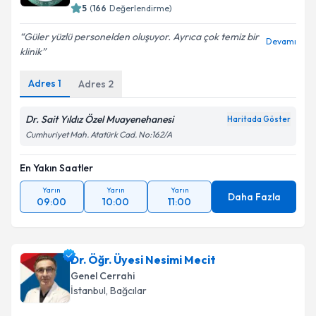
5
(
166
Değerlendirme)
Güler yüzlü personelden oluşuyor. Ayrıca çok temiz bir
Devamı
klinik
Adres
1
Adres
2
Dr. Sait Yıldız Özel Muayenehanesi
Haritada Göster
Cumhuriyet Mah. Atatürk Cad. No:162/A
En Yakın Saatler
Yarın
Yarın
Yarın
Daha Fazla
09:00
10:00
11:00
Dr. Öğr. Üyesi Nesimi Mecit
Genel Cerrahi
İstanbul
, Bağcılar