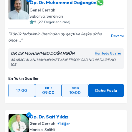
Op. Dr. Muhammed Doğangün
Genel Cerrahi
Sakarya
, Serdivan
5
(
27
Değerlendirme)
Köpük tedavimin üzerinden ay geçti ve keşke daha
Devamı
önce...
OP. DR MUHAMMED DOĞANGÜN
Haritada Göster
ARABACI ALANI MAH MEHMET AKİF ERSOY CAD NO 49 DAİRE NO
103
En Yakın Saatler
Yarın
Yarın
17:00
Daha Fazla
09:00
10:00
Op. Dr. Sait Yıldız
Genel Cerrahi
+
1
diğer
Manisa
, Salihli