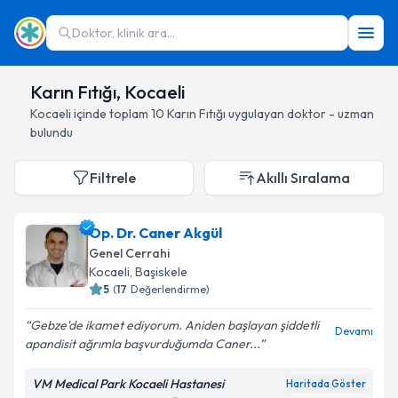
Doktor, klinik ara...
Karın Fıtığı, Kocaeli
Kocaeli
içinde toplam
10
Karın Fıtığı
uygulayan doktor - uzman
bulundu
Filtrele
Akıllı Sıralama
Op. Dr. Caner Akgül
Genel Cerrahi
Kocaeli
, Başiskele
5
(
17
Değerlendirme)
Gebze'de ikamet ediyorum. Aniden başlayan şiddetli
Devamı
apandisit ağrımla başvurduğumda Caner...
VM Medical Park Kocaeli Hastanesi
Haritada Göster