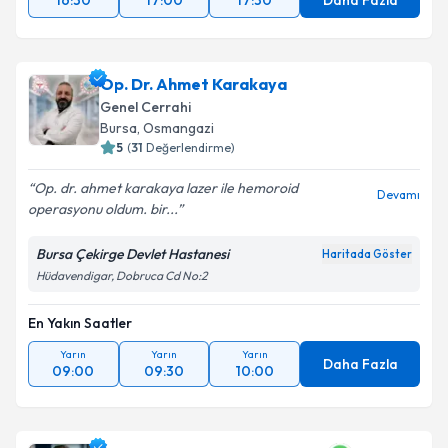
16:30
17:00
17:30
Daha Fazla
Op. Dr. Ahmet Karakaya
Genel Cerrahi
Bursa
, Osmangazi
5
(
31
Değerlendirme)
Op. dr. ahmet karakaya lazer ile hemoroid
Devamı
operasyonu oldum. bir...
Bursa Çekirge Devlet Hastanesi
Haritada Göster
Hüdavendigar, Dobruca Cd No:2
En Yakın Saatler
Yarın
Yarın
Yarın
Daha Fazla
09:00
09:30
10:00