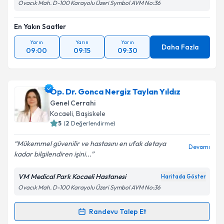
Ovacık Mah. D-100 Karayolu Üzeri Symbol AVM No:36
En Yakın Saatler
Yarın
Yarın
Yarın
Daha Fazla
09:00
09:15
09:30
Op. Dr. Gonca Nergiz Taylan Yıldız
Genel Cerrahi
Kocaeli
, Başiskele
5
(
2
Değerlendirme)
Mükemmel güvenilir ve hastasını en ufak detaya
Devamı
kadar bilgilendiren işini...
VM Medical Park Kocaeli Hastanesi
Haritada Göster
Ovacık Mah. D-100 Karayolu Üzeri Symbol AVM No:36
Randevu Talep Et
Randevu Takvimi Talebi