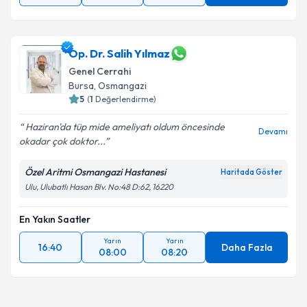
Op. Dr. Salih Yılmaz
Genel Cerrahi
Bursa
, Osmangazi
5
(
1
Değerlendirme)
Haziran'da tüp mide ameliyatı oldum öncesinde
Devamı
okadar çok doktor...
Özel Aritmi Osmangazi Hastanesi
Haritada Göster
Ulu, Ulubatlı Hasan Blv. No:48 D:62, 16220
En Yakın Saatler
Yarın
Yarın
16:40
Daha Fazla
08:00
08:20