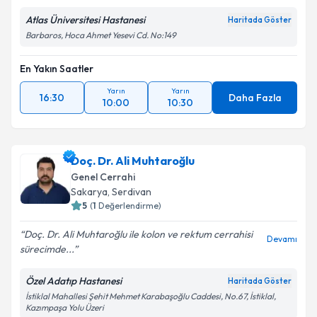
Atlas Üniversitesi Hastanesi
Haritada Göster
Barbaros, Hoca Ahmet Yesevi Cd. No:149
En Yakın Saatler
Yarın
Yarın
16:30
Daha Fazla
10:00
10:30
Doç. Dr. Ali Muhtaroğlu
Genel Cerrahi
Sakarya
, Serdivan
5
(
1
Değerlendirme)
Doç. Dr. Ali Muhtaroğlu ile kolon ve rektum cerrahisi
Devamı
sürecimde...
Özel Adatıp Hastanesi
Haritada Göster
İstiklal Mahallesi Şehit Mehmet Karabaşoğlu Caddesi, No.67, İstiklal,
Kazımpaşa Yolu Üzeri