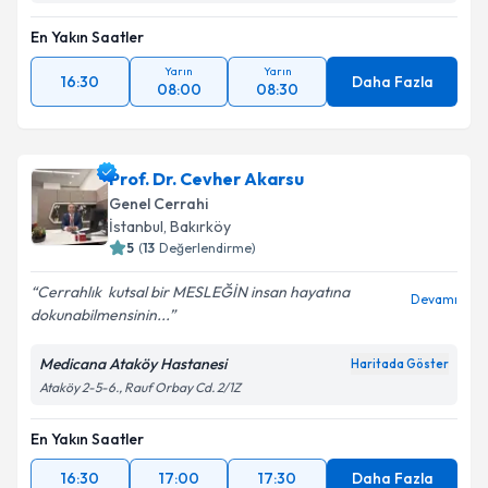
En Yakın Saatler
Yarın
Yarın
16:30
Daha Fazla
08:00
08:30
Prof. Dr. Cevher Akarsu
Genel Cerrahi
İstanbul
, Bakırköy
5
(
13
Değerlendirme)
Cerrahlık ️ kutsal bir MESLEĞİN insan hayatına
Devamı
dokunabilmensinin...
Medicana Ataköy Hastanesi
Haritada Göster
Ataköy 2-5-6., Rauf Orbay Cd. 2/1Z
En Yakın Saatler
16:30
17:00
17:30
Daha Fazla