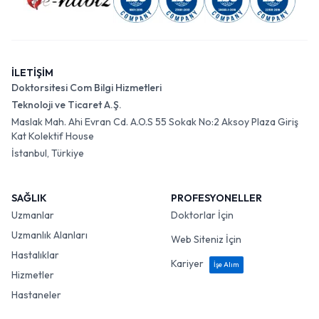
İLETİŞİM
Doktorsitesi Com Bilgi Hizmetleri
Teknoloji ve Ticaret A.Ş.
Maslak Mah. Ahi Evran Cd. A.O.S 55 Sokak No:2 Aksoy Plaza Giriş
Kat Kolektif House
İstanbul, Türkiye
SAĞLIK
PROFESYONELLER
Uzmanlar
Doktorlar İçin
Uzmanlık Alanları
Web Siteniz İçin
Hastalıklar
Kariyer
İşe Alım
Hizmetler
Hastaneler