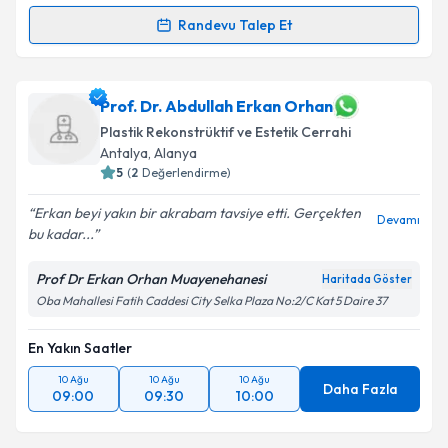
Randevu Talep Et
Randevu Takvimi Talebi
Op. Dr. Deniz Özgür Sucu
için randevu takvimi
Prof. Dr. Abdullah Erkan Orhan
talebi oluşturun. Size bu uzmandan randevu almanız
Plastik Rekonstrüktif ve Estetik Cerrahi
için bir takvim hazırlandığında e-posta ile
Antalya
, Alanya
bilgilendireceğiz.
5
(
2
Değerlendirme)
E-posta Adresiniz
Erkan beyi yakın bir akrabam tavsiye etti. Gerçekten
Devamı
bu kadar...
Prof Dr Erkan Orhan Muayenehanesi
Haritada Göster
Kişisel verilerimin işlenmesine ilişkin
Aydınlatma
Oba Mahallesi Fatih Caddesi City Selka Plaza No:2/C Kat 5 Daire 37
Metni
'ni okudum ve kişisel verilerimin belirtilen
kapsamda işlenmesini kabul ediyorum.
En Yakın Saatler
10 Ağu
10 Ağu
10 Ağu
Daha Fazla
09:00
09:30
10:00
Takvim Talebini Gönder