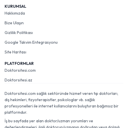
KURUMSAL
Hakkımızda
Bize Ulaşın
Gizlilik Politikası
Google Takvim Entegrasyonu
Site Haritası
PLATFORMLAR
Doktorsitesi.com
Doktorsitesi.az
Doktorsitesi.com sağlık sektöründe hizmet veren tıp doktorları,
diş hekimleri, fizyoterapistler, psikologlar vb. sağlık
profesyonelleri ile internet kullanıcılarını buluşturan bağımsız bir
platformdur.
İş bu sayfada yer alan doktor/uzman yorumları ve
değerlendirmeleri, ilgili doktorun/uzmanın doğrudan veya dolaylı