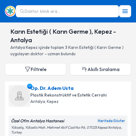
Doktor, klinik ara...
Karın Estetiği ( Karın Germe ), Kepez -
Antalya
Antalya
Kepez
içinde toplam
3
Karın Estetiği ( Karın Germe )
uygulayan doktor - uzman bulundu
Filtrele
Akıllı Sıralama
Op. Dr. Adem Usta
Plastik Rekonstrüktif ve Estetik Cerrahi
Antalya
, Kepez
Özel Ofm Antalya Hastanesi
Haritada Göster
Yükseliş, Yükselis Mah. Mehmet Akif Cad No:96, 07025 Kepez/Antalya,
Turkey