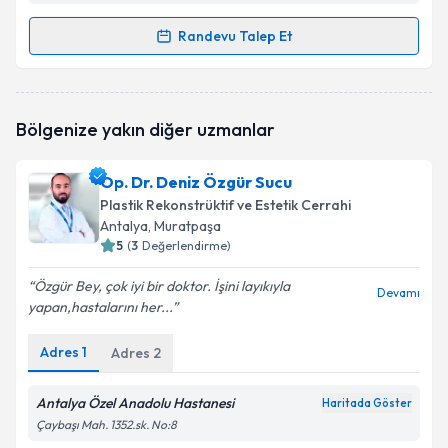
Randevu Talep Et
Randevu Takvimi Talebi
Op. Dr. Adem Usta
için randevu takvimi talebi
Bölgenize yakın diğer uzmanlar
oluşturun. Size bu uzmandan randevu almanız için bir
takvim hazırlandığında e-posta ile bilgilendireceğiz.
Op. Dr. Deniz Özgür Sucu
E-posta Adresiniz
Plastik Rekonstrüktif ve Estetik Cerrahi
Antalya
, Muratpaşa
5
(
3
Değerlendirme)
Özgür Bey, çok iyi bir doktor. İşini layıkıyla
Kişisel verilerimin işlenmesine ilişkin
Aydınlatma
Devamı
yapan,hastalarını her...
Metni
'ni okudum ve kişisel verilerimin belirtilen
kapsamda işlenmesini kabul ediyorum.
Adres
1
Adres
2
Takvim Talebini Gönder
Antalya Özel Anadolu Hastanesi
Haritada Göster
Çaybaşı Mah. 1352.sk. No:8