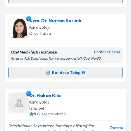
Randevu Takvimi Talebi
Uzm. Dr. Akif Arslan
için randevu takvimi talebi
Uzm. Dr. Nurtan Karımlı
oluşturun. Size bu uzmandan randevu almanız için bir
Kardiyoloji
takvim hazırlandığında e-posta ile bilgilendireceğiz.
Ordu
, Fatsa
E-posta Adresiniz
Özel Medi-Tech Hastanesi
Haritada Göster
Avrasya A.Ş. Evkaf Mah. Kumru-korgan Asfaltı Cad. No:30
Kişisel verilerimin işlenmesine ilişkin
Aydınlatma
Randevu Talep Et
Randevu Takvimi Talebi
Metni
'ni okudum ve kişisel verilerimin belirtilen
kapsamda işlenmesini kabul ediyorum.
Uzm. Dr. Nurtan Karımlı
için randevu takvimi talebi
Dr. Hakan Kilci
oluşturun. Size bu uzmandan randevu almanız için bir
Takvim Talebini Gönder
Kardiyoloji
takvim hazırlandığında e-posta ile bilgilendireceğiz.
İstanbul
5
(
1
Değerlendirme)
E-posta Adresiniz
Merhabalar Seyrantepe hamidiye etfal eğitim
Devamı