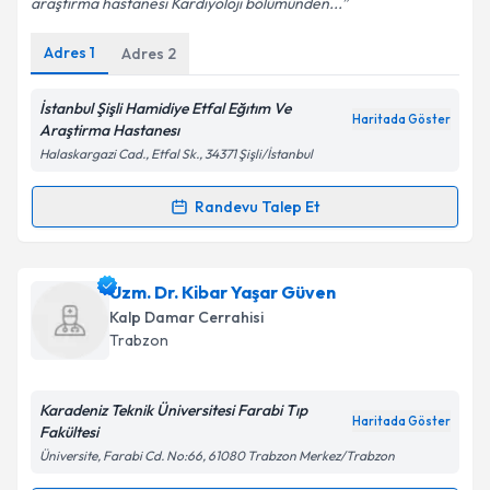
araştırma hastanesi Kardiyoloji bölümünden...
Adres
1
Adres
2
Kişisel verilerimin işlenmesine ilişkin
Aydınlatma
Metni
'ni okudum ve kişisel verilerimin belirtilen
kapsamda işlenmesini kabul ediyorum.
İstanbul Şişli Hamidiye Etfal Eğıtım Ve
Haritada Göster
Araştirma Hastanesı
Halaskargazi Cad., Etfal Sk., 34371 Şişli/İstanbul
Takvim Talebini Gönder
Randevu Talep Et
Randevu Takvimi Talebi
Dr. Hakan Kilci
için randevu takvimi talebi oluşturun.
Uzm. Dr. Kibar Yaşar Güven
Size bu uzmandan randevu almanız için bir takvim
Kalp Damar Cerrahisi
hazırlandığında e-posta ile bilgilendireceğiz.
Trabzon
E-posta Adresiniz
Karadeniz Teknik Üniversitesi Farabi Tıp
Haritada Göster
Fakültesi
Üniversite, Farabi Cd. No:66, 61080 Trabzon Merkez/Trabzon
Kişisel verilerimin işlenmesine ilişkin
Aydınlatma