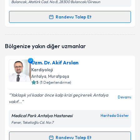
Bulancak, Atatürk Cad. No:8, 28300 Bulancak/Giresun
Randevu Talep Et
Randevu Takvimi Talebi
Dr. Muhammed Selami
için randevu takvimi talebi
Bölgenize yakın diğer uzmanlar
oluşturun. Size bu uzmandan randevu almanız için bir
takvim hazırlandığında e-posta ile bilgilendireceğiz.
Uzm. Dr. Akif Arslan
E-posta Adresiniz
Kardiyoloji
Antalya
, Muratpaşa
5
(
1
Değerlendirme)
Yaklaşık yıl kadar önce kalp krizi geçirerek Antalya
Kişisel verilerimin işlenmesine ilişkin
Aydınlatma
Devamı
vakıf...
Metni
'ni okudum ve kişisel verilerimin belirtilen
kapsamda işlenmesini kabul ediyorum.
Medical Park Antalya Hastanesi
Haritada Göster
Fener, Tekelioğlu Cd. No:7
Takvim Talebini Gönder
Randevu Talep Et