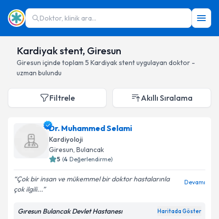
Doktor, klinik ara...
Kardiyak stent, Giresun
Giresun
içinde toplam
5
Kardiyak stent
uygulayan doktor -
uzman bulundu
Filtrele
Akıllı Sıralama
Dr. Muhammed Selami
Kardiyoloji
Giresun
, Bulancak
5
(
4
Değerlendirme)
Çok bir insan ve mükemmel bir doktor hastalarınla
Devamı
çok ilgili...
Gıresun Bulancak Devlet Hastanesı
Haritada Göster