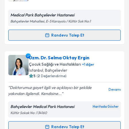
E-posta Adresiniz
Medical Park Bahçelievler Hastanesi
Bahçelievler Mahallesi, E-5 Karayolu / Kültür Sok No:1
Kişisel verilerimin işlenmesine ilişkin
Aydınlatma
Randevu Talep Et
Randevu Takvimi Talebi
Metni
'ni okudum ve kişisel verilerimin belirtilen
kapsamda işlenmesini kabul ediyorum.
Doç. Dr. Doğaç Okşen
için randevu takvimi talebi
Uzm. Dr. Selma Oktay Ergin
oluşturun. Size bu uzmandan randevu almanız için bir
Takvim Talebini Gönder
Çocuk Sağlığı ve Hastalıkları
+
1
diğer
takvim hazırlandığında e-posta ile bilgilendireceğiz.
İstanbul
, Bahçelievler
5
(
2
Değerlendirme)
E-posta Adresiniz
Doktorumuz gayet ilgili ve açıklayıcı bir şekilde
Devamı
yakından ilgilendi. Kendisine...
Bahçelievler Medical Park Hastanesi
Haritada Göster
Kişisel verilerimin işlenmesine ilişkin
Aydınlatma
Kültür Sokak No :1 34160
Metni
'ni okudum ve kişisel verilerimin belirtilen
kapsamda işlenmesini kabul ediyorum.
Randevu Talep Et