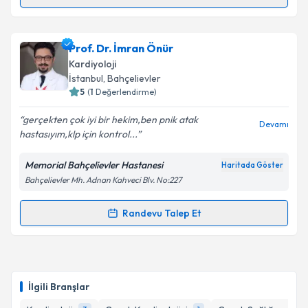
Randevu Takvimi Talebi
Takvim Talebini Gönder
Uzm. Dr. Selma Oktay Ergin
için randevu takvimi
Prof. Dr. İmran Önür
talebi oluşturun. Size bu uzmandan randevu almanız
Kardiyoloji
için bir takvim hazırlandığında e-posta ile
İstanbul
, Bahçelievler
bilgilendireceğiz.
5
(
1
Değerlendirme)
E-posta Adresiniz
gerçekten çok iyi bir hekim,ben pnik atak
Devamı
hastasıyım,klp için kontrol...
Memorial Bahçelievler Hastanesi
Haritada Göster
Bahçelievler Mh. Adnan Kahveci Blv. No:227
Kişisel verilerimin işlenmesine ilişkin
Aydınlatma
Metni
'ni okudum ve kişisel verilerimin belirtilen
kapsamda işlenmesini kabul ediyorum.
Randevu Talep Et
Randevu Takvimi Talebi
Takvim Talebini Gönder
Prof. Dr. İmran Önür
için randevu takvimi talebi
oluşturun. Size bu uzmandan randevu almanız için bir
İlgili Branşlar
takvim hazırlandığında e-posta ile bilgilendireceğiz.