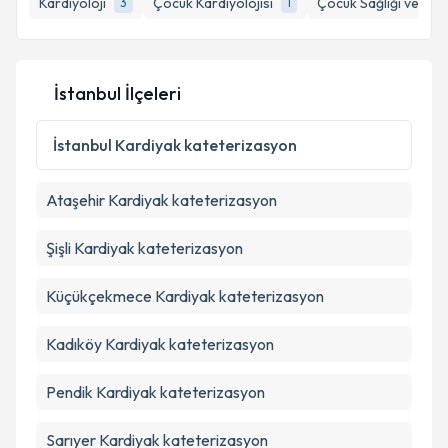
Kardiyoloji
Çocuk Kardiyolojisi
Çocuk Sağlığı ve Hast
3
1
E-posta Adresiniz
İstanbul İlçeleri
Kişisel verilerimin işlenmesine ilişkin
Aydınlatma
Metni
'ni okudum ve kişisel verilerimin belirtilen
İstanbul
Kardiyak kateterizasyon
kapsamda işlenmesini kabul ediyorum.
Ataşehir
Kardiyak kateterizasyon
Takvim Talebini Gönder
Şişli
Kardiyak kateterizasyon
Küçükçekmece
Kardiyak kateterizasyon
Kadıköy
Kardiyak kateterizasyon
Pendik
Kardiyak kateterizasyon
Sarıyer
Kardiyak kateterizasyon