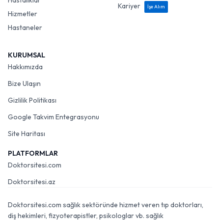
Hastalıklar
Kariyer
İşe Alım
Hizmetler
Hastaneler
KURUMSAL
Hakkımızda
Bize Ulaşın
Gizlilik Politikası
Google Takvim Entegrasyonu
Site Haritası
PLATFORMLAR
Doktorsitesi.com
Doktorsitesi.az
Doktorsitesi.com sağlık sektöründe hizmet veren tıp doktorları,
diş hekimleri, fizyoterapistler, psikologlar vb. sağlık