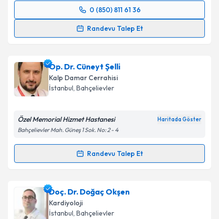
0 (850) 811 61 36
Randevu Takvimi Talebi
Randevu Talep Et
Doç. Dr. Emrah Sevgili
için randevu takvimi talebi
oluşturun. Size bu uzmandan randevu almanız için bir
Op. Dr. Cüneyt Şelli
takvim hazırlandığında e-posta ile bilgilendireceğiz.
Kalp Damar Cerrahisi
E-posta Adresiniz
İstanbul
, Bahçelievler
Özel Memorial Hizmet Hastanesi
Haritada Göster
Bahçelievler Mah. Güneş 1 Sok. No: 2 - 4
Kişisel verilerimin işlenmesine ilişkin
Aydınlatma
Metni
'ni okudum ve kişisel verilerimin belirtilen
Randevu Talep Et
kapsamda işlenmesini kabul ediyorum.
Randevu Takvimi Talebi
Takvim Talebini Gönder
Op. Dr. Cüneyt Şelli
için randevu takvimi talebi
Doç. Dr. Doğaç Okşen
oluşturun. Size bu uzmandan randevu almanız için bir
Kardiyoloji
takvim hazırlandığında e-posta ile bilgilendireceğiz.
İstanbul
, Bahçelievler