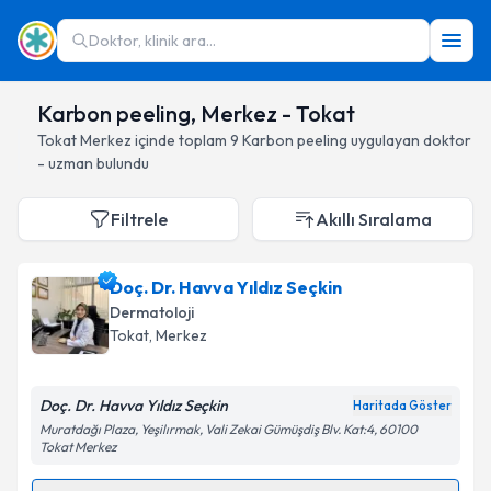
Doktor, klinik ara...
Karbon peeling, Merkez - Tokat
Tokat
Merkez
içinde toplam
9
Karbon peeling
uygulayan doktor
- uzman bulundu
Filtrele
Akıllı Sıralama
Doç. Dr. Havva Yıldız Seçkin
Dermatoloji
Tokat
, Merkez
Doç. Dr. Havva Yıldız Seçkin
Haritada Göster
Muratdağı Plaza, Yeşilırmak, Vali Zekai Gümüşdiş Blv. Kat:4, 60100
Tokat Merkez