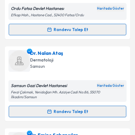
Ordu Fatsa Devlet Hastanesı
Haritada Göster
Kişisel verilerimin işlenmesine ilişkin
Aydınlatma
Efkap Mah., Hastane Cad., 52400 Fatsa/Ordu
Metni
'ni okudum ve kişisel verilerimin belirtilen
kapsamda işlenmesini kabul ediyorum.
Randevu Talep Et
Randevu Takvimi Talebi
Takvim Talebini Gönder
Ass. Dr. Halit Tekin
için randevu takvimi talebi
Dr. Nalan Ataş
oluşturun. Size bu uzmandan randevu almanız için bir
Dermatoloji
takvim hazırlandığında e-posta ile bilgilendireceğiz.
Samsun
E-posta Adresiniz
Samsun Gazi Devlet Hastanesi
Haritada Göster
Fevzi Çakmak, Yenidoğan Mh. Aziziye Cadi No:86, 55070
İlkadım/Samsun
Kişisel verilerimin işlenmesine ilişkin
Aydınlatma
Randevu Talep Et
Metni
'ni okudum ve kişisel verilerimin belirtilen
Randevu Takvimi Talebi
kapsamda işlenmesini kabul ediyorum.
Dr. Nalan Ataş
için randevu takvimi talebi oluşturun.