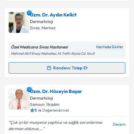
Uzm. Dr. Atiye Oğrum
için randevu takvimi talebi
Uzm. Dr. Aydın Kelkit
oluşturun. Size bu uzmandan randevu almanız için bir
Dermatoloji
takvim hazırlandığında e-posta ile bilgilendireceğiz.
Sivas
, Merkez
E-posta Adresiniz
Özel Medicana Sivas Hastanesi
Haritada Göster
Mehmet Akif Ersoy Mahallesi, M. Fethi Akyüz Cd. No:8
Kişisel verilerimin işlenmesine ilişkin
Aydınlatma
Randevu Talep Et
Randevu Takvimi Talebi
Metni
'ni okudum ve kişisel verilerimin belirtilen
kapsamda işlenmesini kabul ediyorum.
Uzm. Dr. Aydın Kelkit
için randevu takvimi talebi
Uzm. Dr. Hüseyin Başar
oluşturun. Size bu uzmandan randevu almanız için bir
Takvim Talebini Gönder
Dermatoloji
takvim hazırlandığında e-posta ile bilgilendireceğiz.
Samsun
, İlkadım
5
(
4
Değerlendirme)
E-posta Adresiniz
Çok iyi bir muayene yaptınız ve sağlık sorunlarıma
Devamı
derman oldunuz....