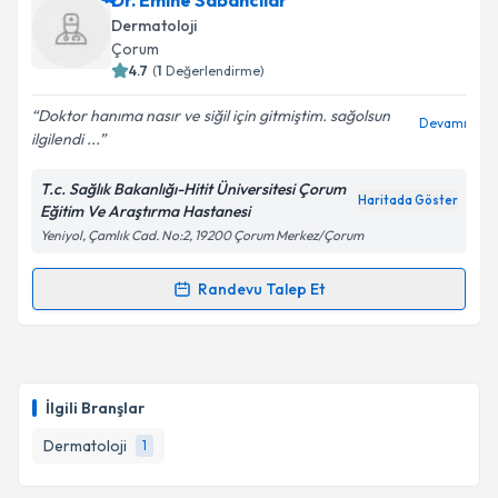
Dr. Emine Sabancılar
Takvim Talebini Gönder
Size bu uzmandan randevu almanız için bir takvim
Dermatoloji
hazırlandığında e-posta ile bilgilendireceğiz.
Çorum
4.7
(
1
Değerlendirme)
E-posta Adresiniz
Doktor hanıma nasır ve siğil için gitmiştim. sağolsun
Devamı
ilgilendi ...
T.c. Sağlık Bakanlığı-Hitit Üniversitesi Çorum
Kişisel verilerimin işlenmesine ilişkin
Aydınlatma
Haritada Göster
Eğitim Ve Araştırma Hastanesi
Metni
'ni okudum ve kişisel verilerimin belirtilen
Yeniyol, Çamlık Cad. No:2, 19200 Çorum Merkez/Çorum
kapsamda işlenmesini kabul ediyorum.
Randevu Talep Et
Randevu Takvimi Talebi
Takvim Talebini Gönder
Dr. Emine Sabancılar
için randevu takvimi talebi
oluşturun. Size bu uzmandan randevu almanız için bir
İlgili Branşlar
takvim hazırlandığında e-posta ile bilgilendireceğiz.
Dermatoloji
1
E-posta Adresiniz