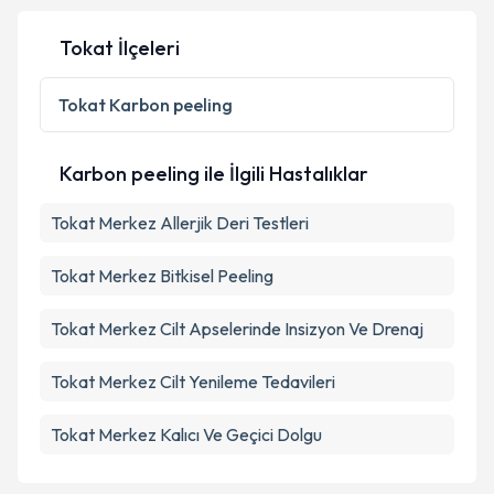
Tokat İlçeleri
Kişisel verilerimin işlenmesine ilişkin
Aydınlatma
Metni
'ni okudum ve kişisel verilerimin belirtilen
Tokat
Karbon peeling
kapsamda işlenmesini kabul ediyorum.
Karbon peeling ile İlgili Hastalıklar
Takvim Talebini Gönder
Tokat Merkez Allerjik Deri Testleri
Tokat Merkez Bitkisel Peeling
Tokat Merkez Cilt Apselerinde Insizyon Ve Drenaj
Tokat Merkez Cilt Yenileme Tedavileri
Tokat Merkez Kalıcı Ve Geçici Dolgu