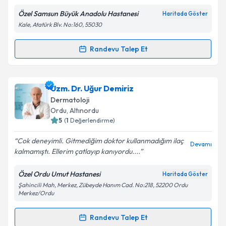
Özel Samsun Büyük Anadolu Hastanesi
Haritada Göster
Kişisel verilerimin işlenmesine ilişkin
Aydınlatma
Kale, Atatürk Blv. No:160, 55030
Metni
'ni okudum ve kişisel verilerimin belirtilen
kapsamda işlenmesini kabul ediyorum.
Randevu Talep Et
Randevu Takvimi Talebi
Takvim Talebini Gönder
Uzm. Dr. Hüseyin Başar
için randevu takvimi talebi
Uzm. Dr. Uğur Demiriz
oluşturun. Size bu uzmandan randevu almanız için bir
Dermatoloji
takvim hazırlandığında e-posta ile bilgilendireceğiz.
Ordu
, Altınordu
5
(
1
Değerlendirme)
E-posta Adresiniz
Cok deneyimli. Gitmediğim doktor kullanmadığım ilaç
Devamı
kalmamıştı. Ellerim çatlayıp kanıyordu....
Özel Ordu Umut Hastanesi
Haritada Göster
Kişisel verilerimin işlenmesine ilişkin
Aydınlatma
Şahincili Mah, Merkez, Zübeyde Hanım Cad. No:218, 52200 Ordu
Metni
'ni okudum ve kişisel verilerimin belirtilen
Merkez/Ordu
kapsamda işlenmesini kabul ediyorum.
Randevu Talep Et
Randevu Takvimi Talebi