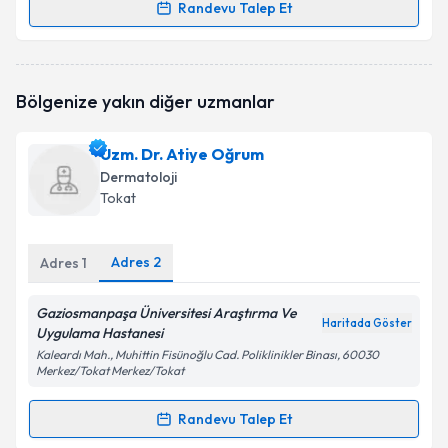
Randevu Talep Et
Randevu Takvimi Talebi
Doç. Dr. Havva Yıldız Seçkin
için randevu takvimi
Bölgenize yakın diğer uzmanlar
talebi oluşturun. Size bu uzmandan randevu almanız
için bir takvim hazırlandığında e-posta ile
bilgilendireceğiz.
Uzm. Dr. Atiye Oğrum
Dermatoloji
E-posta Adresiniz
Tokat
Adres
2
Adres
1
Kişisel verilerimin işlenmesine ilişkin
Aydınlatma
Metni
'ni okudum ve kişisel verilerimin belirtilen
Gaziosmanpaşa Üniversitesi Araştırma Ve
kapsamda işlenmesini kabul ediyorum.
Haritada Göster
Uygulama Hastanesi
Kaleardı Mah., Muhittin Fisünoğlu Cad. Poliklinikler Binası, 60030
Merkez/Tokat Merkez/Tokat
Takvim Talebini Gönder
Randevu Talep Et
Randevu Takvimi Talebi