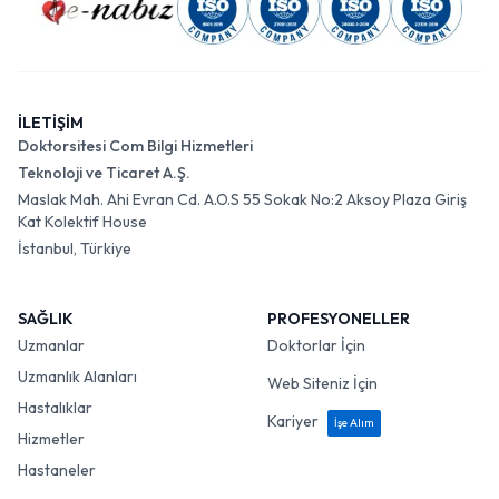
İLETİŞİM
Doktorsitesi Com Bilgi Hizmetleri
Teknoloji ve Ticaret A.Ş.
Maslak Mah. Ahi Evran Cd. A.O.S 55 Sokak No:2 Aksoy Plaza Giriş
Kat Kolektif House
İstanbul, Türkiye
SAĞLIK
PROFESYONELLER
Uzmanlar
Doktorlar İçin
Uzmanlık Alanları
Web Siteniz İçin
Hastalıklar
Kariyer
İşe Alım
Hizmetler
Hastaneler