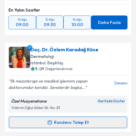
En Yakın Saatler
10 Ağu
10 Ağu
10 Ağu
Daha Fazla
09:00
09:30
10:00
Doç. Dr. Özlem Karadağ Köse
Dermatoloji
İstanbul
, Beşiktaş
5
(
29
Değerlendirme)
İlk mezoterapi ve medikal işlemimi yapan
Devamı
doktorumdur kendisi. Senelerdir başka...
Özel Muayenehane
Haritada Göster
Yıldırım Oğuz Göker Sk. No: 33
Randevu Talep Et
Randevu Takvimi Talebi