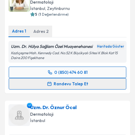
Dermatoloji
için bir takvim hazırlandığında e-posta ile
İstanbul
, Zeytinburnu
bilgilendireceğiz.
5
(
1
Değerlendirme)
E-posta Adresiniz
Adres
1
Adres
2
Uzm. Dr. Hülya Sağlam Özel Muayenehanesi
Haritada Göster
Kişisel verilerimin işlenmesine ilişkin
Aydınlatma
Kazlıçeşme Mah. Kennedy Cad. No:52 K Büyükyalı Sitesi K Blok Kat 15
Daire 200 Fişekhane
Metni
'ni okudum ve kişisel verilerimin belirtilen
kapsamda işlenmesini kabul ediyorum.
0 (850) 474 60 81
Randevu Takvimi Talebi
Takvim Talebini Gönder
Randevu Talep Et
Uzm. Dr. Hülya Sağlam
için randevu takvimi talebi
oluşturun. Size bu uzmandan randevu almanız için bir
Uzm. Dr. Öznur Öcal
takvim hazırlandığında e-posta ile bilgilendireceğiz.
Dermatoloji
E-posta Adresiniz
İstanbul