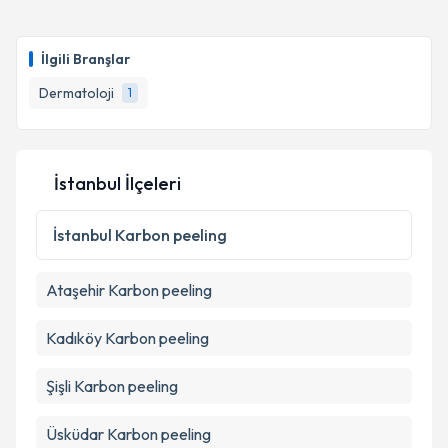
oluşturun. Size bu uzmandan randevu almanız için bir
Takvim Talebini Gönder
takvim hazırlandığında e-posta ile bilgilendireceğiz.
İlgili Branşlar
E-posta Adresiniz
Dermatoloji
1
Kişisel verilerimin işlenmesine ilişkin
Aydınlatma
İstanbul İlçeleri
Metni
'ni okudum ve kişisel verilerimin belirtilen
kapsamda işlenmesini kabul ediyorum.
İstanbul
Karbon peeling
Takvim Talebini Gönder
Ataşehir
Karbon peeling
Kadıköy
Karbon peeling
Şişli
Karbon peeling
Üsküdar
Karbon peeling