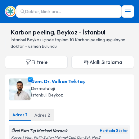
Doktor, klinik ara...
Karbon peeling, Beykoz - İstanbul
İstanbul
Beykoz
içinde toplam
10
Karbon peeling
uygulayan
doktor - uzman bulundu
Filtrele
Akıllı Sıralama
Uzm. Dr. Volkan Tektaş
Dermatoloji
İstanbul
, Beykoz
Adres
1
Adres
2
Özel Fsm Tıp Merkezi Kavacık
Haritada Göster
Kavacık Mah. Fatih Sultan Mehmet Cad. Can Sok. No: 2