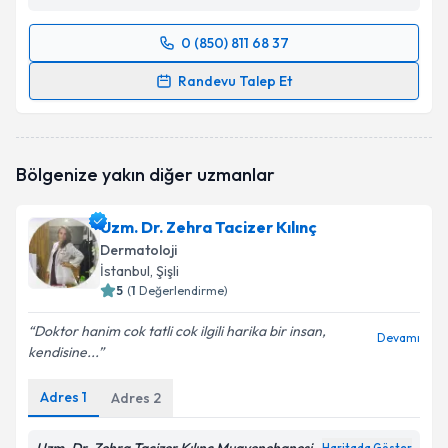
0 (850) 811 68 37
Randevu Takvimi Talebi
Randevu Talep Et
Uzm. Dr. Volkan Tektaş
için randevu takvimi talebi
oluşturun. Size bu uzmandan randevu almanız için bir
takvim hazırlandığında e-posta ile bilgilendireceğiz.
Bölgenize yakın diğer uzmanlar
E-posta Adresiniz
Uzm. Dr. Zehra Tacizer Kılınç
Dermatoloji
İstanbul
, Şişli
5
(
1
Değerlendirme)
Kişisel verilerimin işlenmesine ilişkin
Aydınlatma
Metni
'ni okudum ve kişisel verilerimin belirtilen
Doktor hanim cok tatli cok ilgili harika bir insan,
kapsamda işlenmesini kabul ediyorum.
Devamı
kendisine...
Adres
1
Adres
2
Takvim Talebini Gönder