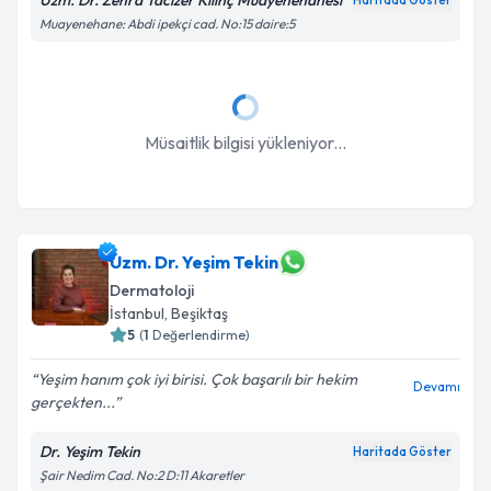
Uzm. Dr. Zehra Tacizer Kılınç Muayenehanesi
Haritada Göster
Muayenehane: Abdi ipekçi cad. No:15 daire:5
Müsaitlik bilgisi yükleniyor...
Uzm. Dr. Yeşim Tekin
Dermatoloji
İstanbul
, Beşiktaş
5
(
1
Değerlendirme)
Yeşim hanım çok iyi birisi. Çok başarılı bir hekim
Devamı
gerçekten...
Dr. Yeşim Tekin
Haritada Göster
Şair Nedim Cad. No:2 D:11 Akaretler