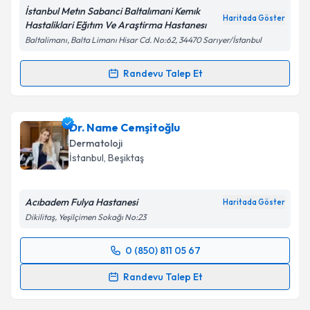
İstanbul Metın Sabanci Baltalımani Kemık
Haritada Göster
Hastaliklari Eğıtım Ve Araştirma Hastanesı
Kişisel verilerimin işlenmesine ilişkin
Aydınlatma
Baltalimanı, Balta Limanı Hisar Cd. No:62, 34470 Sarıyer/İstanbul
Metni
'ni okudum ve kişisel verilerimin belirtilen
kapsamda işlenmesini kabul ediyorum.
Randevu Talep Et
Randevu Takvimi Talebi
Takvim Talebini Gönder
Uzm. Dr. Öznur Öcal
için randevu takvimi talebi
Dr. Name Cemşitoğlu
oluşturun. Size bu uzmandan randevu almanız için bir
Dermatoloji
takvim hazırlandığında e-posta ile bilgilendireceğiz.
İstanbul
, Beşiktaş
E-posta Adresiniz
Acıbadem Fulya Hastanesi
Haritada Göster
Dikilitaş, Yeşilçimen Sokağı No:23
Kişisel verilerimin işlenmesine ilişkin
Aydınlatma
0 (850) 811 05 67
Randevu Takvimi Talebi
Metni
'ni okudum ve kişisel verilerimin belirtilen
Randevu Talep Et
kapsamda işlenmesini kabul ediyorum.
Dr. Name Cemşitoğlu
için randevu takvimi talebi