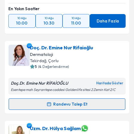
En Yakın Saatler
Kişisel verilerimin işlenmesine ilişkin
Aydınlatma
10 Ağu
10 Ağu
10 Ağu
Metni
'ni okudum ve kişisel verilerimin belirtilen
Daha Fazla
10:00
10:30
11:00
kapsamda işlenmesini kabul ediyorum.
Takvim Talebini Gönder
Doç. Dr. Emine Nur Rifaioğlu
Dermatoloji
Tekirdağ
, Çorlu
5
(
4
Değerlendirme)
Doç.Dr. Emine Nur RİFAİOĞLU
Haritada Göster
Esentepe mah Seyrantepe caddesi Goldenlife sitesi 2 Zemin Kat 2/C
Randevu Talep Et
Randevu Takvimi Talebi
Doç. Dr. Emine Nur Rifaioğlu
için randevu takvimi
Uzm. Dr. Hülya Sağlam
talebi oluşturun. Size bu uzmandan randevu almanız