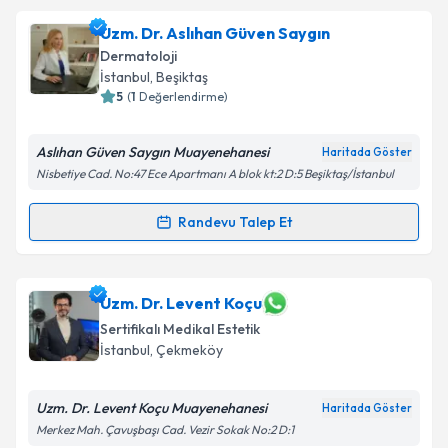
Doç. Dr. Özlem Karadağ Köse
için randevu takvimi
Uzm. Dr. Aslıhan Güven Saygın
talebi oluşturun. Size bu uzmandan randevu almanız
Dermatoloji
için bir takvim hazırlandığında e-posta ile
İstanbul
, Beşiktaş
bilgilendireceğiz.
5
(
1
Değerlendirme)
E-posta Adresiniz
Aslıhan Güven Saygın Muayenehanesi
Haritada Göster
Nisbetiye Cad. No:47 Ece Apartmanı A blok kt:2 D:5 Beşiktaş/İstanbul
Randevu Talep Et
Randevu Takvimi Talebi
Kişisel verilerimin işlenmesine ilişkin
Aydınlatma
Metni
'ni okudum ve kişisel verilerimin belirtilen
kapsamda işlenmesini kabul ediyorum.
Uzm. Dr. Aslıhan Güven Saygın
için randevu takvimi
Uzm. Dr. Levent Koçu
talebi oluşturun. Size bu uzmandan randevu almanız
Sertifikalı Medikal Estetik
Takvim Talebini Gönder
için bir takvim hazırlandığında e-posta ile
İstanbul
, Çekmeköy
bilgilendireceğiz.
E-posta Adresiniz
Uzm. Dr. Levent Koçu Muayenehanesi
Haritada Göster
Merkez Mah. Çavuşbaşı Cad. Vezir Sokak No:2 D:1