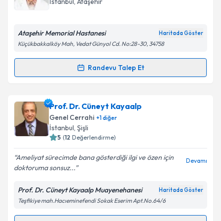
İstanbul
, Ataşehir
Ataşehir Memorial Hastanesi
Haritada Göster
Küçükbakkalköy Mah, Vedat Günyol Cd. No:28-30, 34758
Kişisel verilerimin işlenmesine ilişkin
Aydınlatma
Metni
'ni okudum ve kişisel verilerimin belirtilen
Randevu Talep Et
kapsamda işlenmesini kabul ediyorum.
Randevu Takvimi Talebi
Takvim Talebini Gönder
Prof. Dr. Züleyha Akkan Çetinkaya
için randevu
Prof. Dr. Cüneyt Kayaalp
takvimi talebi oluşturun. Size bu uzmandan randevu
Genel Cerrahi
+
1
diğer
almanız için bir takvim hazırlandığında e-posta ile
İstanbul
, Şişli
bilgilendireceğiz.
5
(
12
Değerlendirme)
E-posta Adresiniz
Ameliyat sürecimde bana gösterdiği ilgi ve özen için
Devamı
doktoruma sonsuz...
Prof. Dr. Cüneyt Kayaalp Muayenehanesi
Haritada Göster
Teşfikiye mah.Hacıeminefendi Sokak Eserim Apt.No.64/6
Kişisel verilerimin işlenmesine ilişkin
Aydınlatma
Metni
'ni okudum ve kişisel verilerimin belirtilen