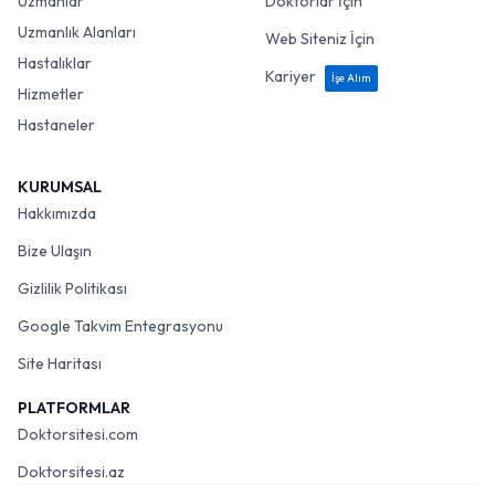
Uzmanlar
Doktorlar İçin
Uzmanlık Alanları
Web Siteniz İçin
Hastalıklar
Kariyer
İşe Alım
Hizmetler
Hastaneler
KURUMSAL
Hakkımızda
Bize Ulaşın
Gizlilik Politikası
Google Takvim Entegrasyonu
Site Haritası
PLATFORMLAR
Doktorsitesi.com
Doktorsitesi.az