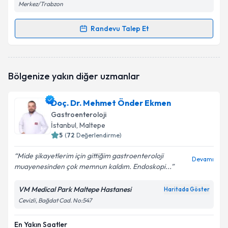
Merkez/Trabzon
Randevu Talep Et
Randevu Takvimi Talebi
Uzm. Dr. Zafer Teke
için randevu takvimi talebi
Bölgenize yakın diğer uzmanlar
oluşturun. Size bu uzmandan randevu almanız için bir
takvim hazırlandığında e-posta ile bilgilendireceğiz.
Doç. Dr. Mehmet Önder Ekmen
E-posta Adresiniz
Gastroenteroloji
İstanbul
, Maltepe
5
(
72
Değerlendirme)
Mide şikayetlerim için gittiğim gastroenteroloji
Kişisel verilerimin işlenmesine ilişkin
Aydınlatma
Devamı
muayenesinden çok memnun kaldım. Endoskopi...
Metni
'ni okudum ve kişisel verilerimin belirtilen
kapsamda işlenmesini kabul ediyorum.
VM Medical Park Maltepe Hastanesi
Haritada Göster
Cevizli, Bağdat Cad. No:547
Takvim Talebini Gönder
En Yakın Saatler