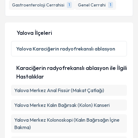
Gastroenteroloji Cerrahisi
Genel Cerrahi
1
1
E-posta Adresiniz
Yalova İlçeleri
Kişisel verilerimin işlenmesine ilişkin
Aydınlatma
Metni
'ni okudum ve kişisel verilerimin belirtilen
Yalova
Karaciğerin radyofrekanslı ablasyon
kapsamda işlenmesini kabul ediyorum.
Karaciğerin radyofrekanslı ablasyon ile İlgili
Takvim Talebini Gönder
Hastalıklar
Yalova Merkez Anal Fissür (Makat Çatlağı)
Yalova Merkez Kalın Bağırsak (Kolon) Kanseri
Yalova Merkez Kolonoskopi (Kalın Bağırsağın İçine
Bakma)