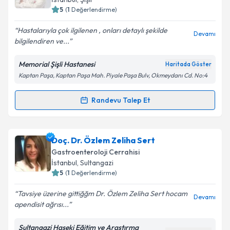
bilgilendireceğiz.
5
(
1
Değerlendirme)
E-posta Adresiniz
Hastalarıyla çok ilgilenen , onları detaylı şekilde
Devamı
bilgilendiren ve...
Memorial Şişli Hastanesi
Haritada Göster
Kaptan Paşa, Kaptan Paşa Mah. Piyale Paşa Bulv, Okmeydanı Cd. No:4
Kişisel verilerimin işlenmesine ilişkin
Aydınlatma
Metni
'ni okudum ve kişisel verilerimin belirtilen
kapsamda işlenmesini kabul ediyorum.
Randevu Talep Et
Randevu Takvimi Talebi
Takvim Talebini Gönder
Prof. Dr. Erdem Akbal
için randevu takvimi talebi
Doç. Dr. Özlem Zeliha Sert
oluşturun. Size bu uzmandan randevu almanız için bir
Gastroenteroloji Cerrahisi
takvim hazırlandığında e-posta ile bilgilendireceğiz.
İstanbul
, Sultangazi
5
(
1
Değerlendirme)
E-posta Adresiniz
Tavsiye üzerine gittiğğm Dr. Özlem Zeliha Sert hocam
Devamı
apendisit ağrısı...
Sultangazi Haseki Eğitim ve Araştırma