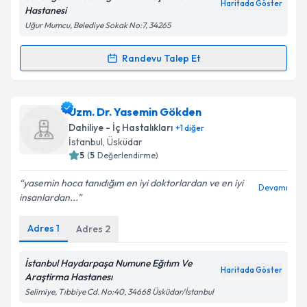
Kişisel verilerimin işlenmesine ilişkin
Aydınlatma
Haritada Göster
Hastanesi
Metni
'ni okudum ve kişisel verilerimin belirtilen
Uğur Mumcu, Belediye Sokak No:7, 34265
kapsamda işlenmesini kabul ediyorum.
Randevu Talep Et
Randevu Takvimi Talebi
Takvim Talebini Gönder
Doç. Dr. Özlem Zeliha Sert
için randevu takvimi
Uzm. Dr. Yasemin Gökden
talebi oluşturun. Size bu uzmandan randevu almanız
Dahiliye - İç Hastalıkları
+
1
diğer
için bir takvim hazırlandığında e-posta ile
İstanbul
, Üsküdar
bilgilendireceğiz.
5
(
5
Değerlendirme)
E-posta Adresiniz
yasemin hoca tanıdığım en iyi doktorlardan ve en iyi
Devamı
insanlardan...
Adres
1
Adres
2
Kişisel verilerimin işlenmesine ilişkin
Aydınlatma
Metni
'ni okudum ve kişisel verilerimin belirtilen
İstanbul Haydarpaşa Numune Eğıtım Ve
Haritada Göster
kapsamda işlenmesini kabul ediyorum.
Araştirma Hastanesı
Selimiye, Tıbbiye Cd. No:40, 34668 Üsküdar/İstanbul