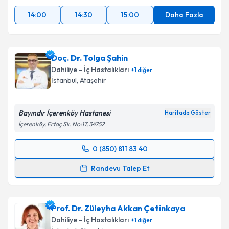
14:00
14:30
15:00
Daha Fazla
Doç. Dr. Tolga Şahin
Dahiliye - İç Hastalıkları
+
1
diğer
İstanbul
, Ataşehir
Bayındır İçerenköy Hastanesi
Haritada Göster
İçerenköy, Ertaç Sk. No:17, 34752
0 (850) 811 83 40
Randevu Takvimi Talebi
Randevu Talep Et
Doç. Dr. Tolga Şahin
için randevu takvimi talebi
oluşturun. Size bu uzmandan randevu almanız için bir
Prof. Dr. Züleyha Akkan Çetinkaya
takvim hazırlandığında e-posta ile bilgilendireceğiz.
Dahiliye - İç Hastalıkları
+
1
diğer
E-posta Adresiniz