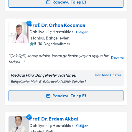
kapsamda işlenmesini kabul ediyorum.
Randevu Talep Et
Randevu Takvimi Talebi
Takvim Talebini Gönder
Prof. Dr. Cüneyt Kayaalp
için randevu takvimi talebi
Prof. Dr. Orhan Kocaman
oluşturun. Size bu uzmandan randevu almanız için bir
Dahiliye - İç Hastalıkları
+
1
diğer
takvim hazırlandığında e-posta ile bilgilendireceğiz.
İstanbul
, Bahçelievler
5
(
10
Değerlendirme)
E-posta Adresiniz
Çok ilgili, sonuç odaklı, kızımı getirdim yaşına uygun bir
Devamı
tedavi...
Medical Park Bahçelievler Hastanesi
Haritada Göster
Kişisel verilerimin işlenmesine ilişkin
Aydınlatma
Bahçelievler Mah. E-5 Karayolu / Kültür Sok No: 1
Metni
'ni okudum ve kişisel verilerimin belirtilen
kapsamda işlenmesini kabul ediyorum.
Randevu Talep Et
Randevu Takvimi Talebi
Takvim Talebini Gönder
Prof. Dr. Orhan Kocaman
için randevu takvimi
Prof. Dr. Erdem Akbal
talebi oluşturun. Size bu uzmandan randevu almanız
Dahiliye - İç Hastalıkları
+
1
diğer
için bir takvim hazırlandığında e-posta ile
İstanbul
, Şişli