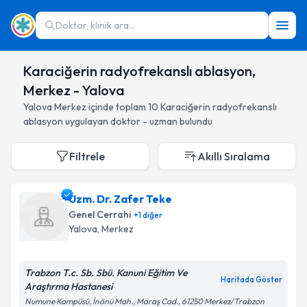
Doktor, klinik ara...
Karaciğerin radyofrekanslı ablasyon,
Merkez - Yalova
Yalova
Merkez
içinde toplam
10
Karaciğerin radyofrekanslı
ablasyon
uygulayan doktor - uzman bulundu
Filtrele
Akıllı Sıralama
Uzm. Dr. Zafer Teke
Genel Cerrahi
+
1
diğer
Yalova
, Merkez
Trabzon T.c. Sb. Sbü. Kanuni Eğitim Ve
Haritada Göster
Araştırma Hastanesi
Numune Kampüsü, İnönü Mah., Maraş Cad., 61250 Merkez/Trabzon