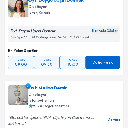
Dyt. Duygu Üpçin Dumruk
Diyetisyen
İzmir
, Konak
Dyt. Duygu Üpçin Dumruk
Haritada Göster
Göztepe Mah. Mithatpaşa Cad. No:905 Kat:2 Daire:4
En Yakın Saatler
10 Ağu
10 Ağu
10 Ağu
Daha Fazla
09:00
09:30
10:00
Dyt. Melisa Demir
Diyetisyen
İstanbul
, Silivri
5
(
70
Değerlendirme)
Gercekten İşinin ehli bir diyetisyen Çok memnun
Devamı
kaldım ...