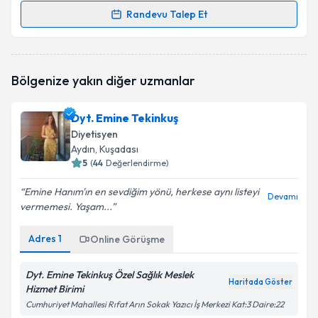
Randevu Talep Et
Randevu Takvimi Talebi
Dyt. Kevser Hilal Dikici
için randevu takvimi talebi
Bölgenize yakın diğer uzmanlar
oluşturun. Size bu uzmandan randevu almanız için bir
takvim hazırlandığında e-posta ile bilgilendireceğiz.
Dyt. Emine Tekinkuş
E-posta Adresiniz
Diyetisyen
Aydın
, Kuşadası
5
(
44
Değerlendirme)
Emine Hanım'ın en sevdiğim yönü, herkese aynı listeyi
Kişisel verilerimin işlenmesine ilişkin
Aydınlatma
Devamı
vermemesi. Yaşam...
Metni
'ni okudum ve kişisel verilerimin belirtilen
kapsamda işlenmesini kabul ediyorum.
Adres
1
Online Görüşme
Takvim Talebini Gönder
Dyt. Emine Tekinkuş Özel Sağlık Meslek
Haritada Göster
Hizmet Birimi
Cumhuriyet Mahallesi Rıfat Arın Sokak Yazıcı İş Merkezi Kat:3 Daire:22