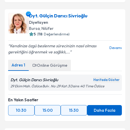
Dyt. Gülçin Darıcı Sivrioğlu
Diyetisyen
Bursa
, Nilüfer
5
(
118
Değerlendirme)
Kendinize özgü beslenme sürecinizin nasıl olması
Devamı
gerektiğini öğrenmek ve sağlıklı,...
Adres
1
Online Görüşme
Dyt. Gülçin Darıcı Sivrioğlu
Haritada Göster
29 Ekim Mah. Özlüce Bulv . No :29 Kat :3 Daire :40 Time Özlüce
En Yakın Saatler
10:30
15:00
15:30
Daha Fazla