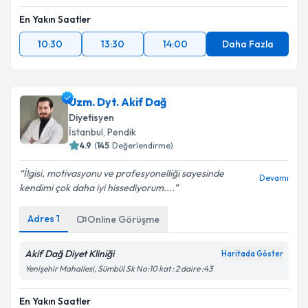
En Yakın Saatler
10:30
13:30
14:00
Daha Fazla
Uzm. Dyt. Akif Dağ
Diyetisyen
İstanbul
, Pendik
4.9
(
145
Değerlendirme)
İlgisi, motivasyonu ve profesyonelliği sayesinde
Devamı
kendimi çok daha iyi hissediyorum....
Adres
1
Online Görüşme
Akif Dağ Diyet Kliniği
Haritada Göster
Yenişehir Mahallesi, Sümbül Sk No:10 kat : 2 daire :43
En Yakın Saatler