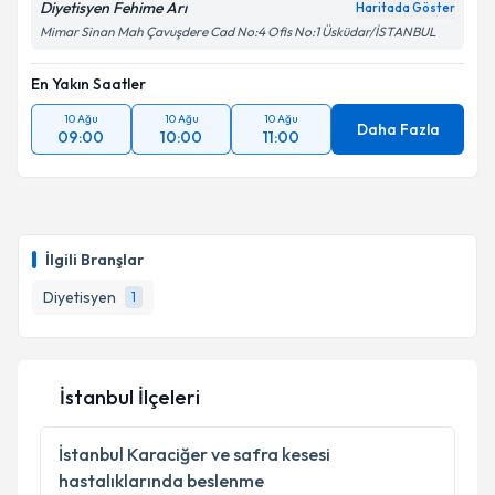
Diyetisyen Fehime Arı
Haritada Göster
Mimar Sinan Mah Çavuşdere Cad No:4 Ofis No:1 Üsküdar/İSTANBUL
En Yakın Saatler
10 Ağu
10 Ağu
10 Ağu
Daha Fazla
09:00
10:00
11:00
İlgili Branşlar
Diyetisyen
1
İstanbul İlçeleri
İstanbul
Karaciğer ve safra kesesi
hastalıklarında beslenme