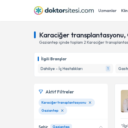
Uzmanlar
Klin
Karaciğer transplantasyonu,
Gaziantep
içinde toplam
2
Karaciğer transplanta
İlgili Branşlar
Dahiliye - İç Hastalıkları
Gastr
1
Aktif Filtreler
Karaciğer transplantasyonu
Gaziantep
İlg
Şehir
Gaziantep