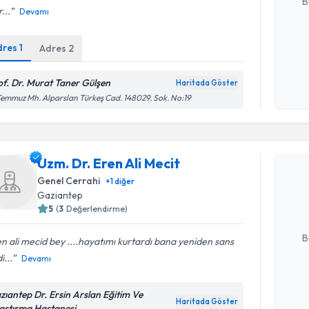
B
...
Devamı
dres
1
Adres
2
Kişisel
okudum
işlenm
of. Dr. Murat Taner Gülşen
Haritada Göster
Temmuz Mh. Alparslan Türkeş Cad. 148029. Sok. No:19
Randevu T
Uzm. Dr. Eren Ali Mecit
Uzm. Dr. E
Size bu uzm
Genel Cerrahi
+
1
diğer
hazırlandığ
Gaziantep
5
(
3
Değerlendirme)
E-posta Ad
B
n ali mecid bey ....hayatımı kurtardı bana yeniden sans
i...
Devamı
Kişisel
zıantep Dr. Ersin Arslan Eğitim Ve
okudum
Haritada Göster
aştırma Hastanesi