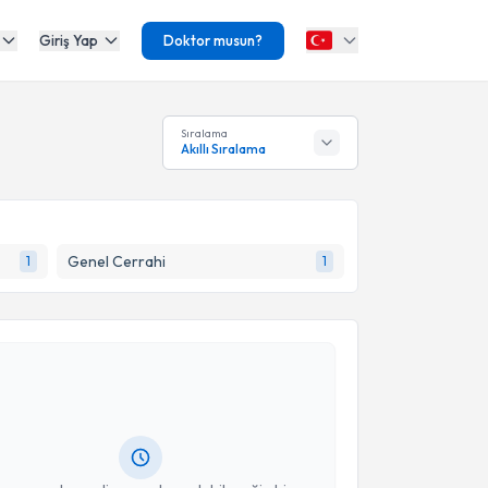
Giriş Yap
Doktor musun?
Sıralama
Akıllı Sıralama
Genel Cerrahi
1
1
akvimi Talebi
 Murat Taner Gülşen
için randevu takvimi talebi
Size bu uzmandan randevu almanız için bir takvim
ında e-posta ile bilgilendireceğiz.
resiniz