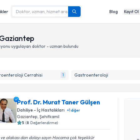
ikler
Blog
Kayıt Ol
 Gaziantep
syonu
uygulayan doktor - uzman bulundu
oenteroloji Cerrahisi
Gastroenteroloji
1
Randevu T
Prof. Dr. Murat Taner Gülşen
Prof. Dr.
Dahiliye - İç Hastalıkları
+
1
diğer
oluşturun. 
Gaziantep
, Şehitkamil
hazırlandığ
5
(
8
Değerlendirme)
E-posta Ad
i ve alakası dan dolayı sayın Hocama çok teşekkür