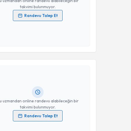
u uzmandan online randevu alabileceğin bir
takvimi bulunmuyor.
Randevu Talep Et
 verilerimin işlenmesine ilişkin
Aydınlatma Metni
'ni
 ve kişisel verilerimin belirtilen kapsamda
esini kabul ediyorum.
akvimi Talebi
Takvim Talebini Gönder
ren Ali Mecit
için randevu takvimi talebi oluşturun.
andan randevu almanız için bir takvim
ında e-posta ile bilgilendireceğiz.
resiniz
u uzmandan online randevu alabileceğin bir
takvimi bulunmuyor.
Randevu Talep Et
 verilerimin işlenmesine ilişkin
Aydınlatma Metni
'ni
 ve kişisel verilerimin belirtilen kapsamda