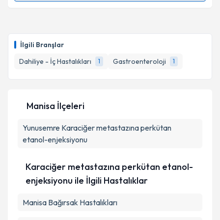
Uzm. Dr. Firdevs Topal
için randevu takvimi talebi
oluşturun. Size bu uzmandan randevu almanız için bir
İlgili Branşlar
takvim hazırlandığında e-posta ile bilgilendireceğiz.
Dahiliye - İç Hastalıkları
Gastroenteroloji
1
1
E-posta Adresiniz
Manisa İlçeleri
Kişisel verilerimin işlenmesine ilişkin
Aydınlatma
Yunusemre
Metni
Karaciğer metastazına perkütan
'ni okudum ve kişisel verilerimin belirtilen
kapsamda işlenmesini kabul ediyorum.
etanol-enjeksiyonu
Karaciğer metastazına perkütan etanol-
Takvim Talebini Gönder
enjeksiyonu ile İlgili Hastalıklar
Manisa Bağırsak Hastalıkları