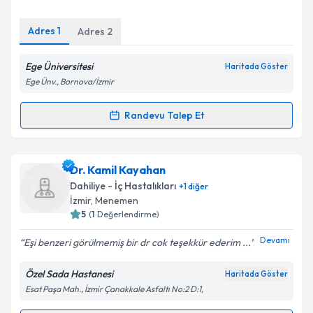
E-posta Adresiniz
Adres
1
Adres
2
Ege Üniversitesi
Haritada Göster
Kişisel verilerimin işlenmesine ilişkin
Aydınlatma
Ege Ünv., Bornova/İzmir
Metni
'ni okudum ve kişisel verilerimin belirtilen
kapsamda işlenmesini kabul ediyorum.
Randevu Talep Et
Randevu Takvimi Talebi
Takvim Talebini Gönder
Prof. Dr. Galip Ersöz
için randevu takvimi talebi
Dr. Kamil Kayahan
oluşturun. Size bu uzmandan randevu almanız için bir
Dahiliye - İç Hastalıkları
+
1
diğer
takvim hazırlandığında e-posta ile bilgilendireceğiz.
İzmir
, Menemen
5
(
1
Değerlendirme)
E-posta Adresiniz
Devamı
Eşi benzeri görülmemiş bir dr cok teşekkür ederim ...
Özel Sada Hastanesi
Haritada Göster
Esat Paşa Mah., İzmir Çanakkale Asfaltı No:2 D:1,
Kişisel verilerimin işlenmesine ilişkin
Aydınlatma
Metni
'ni okudum ve kişisel verilerimin belirtilen