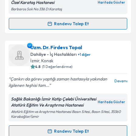
Özel Karataş Hastanesi
Haritada Göster
Barbaros Sok No:336 D:Karataş
Randevu Talep Et
Randevu Takvimi Talebi
Kişisel verilerimin işlenmesine ilişkin
Aydınlatma
Metni
'ni okudum ve kişisel verilerimin belirtilen
kapsamda işlenmesini kabul ediyorum.
Uzm. Dr. Nalan Kuzu
için randevu takvimi talebi
Uzm. Dr. Firdevs Topal
oluşturun. Size bu uzmandan randevu almanız için bir
Dahiliye - İç Hastalıkları
+
1
diğer
takvim hazırlandığında e-posta ile bilgilendireceğiz.
Takvim Talebini Gönder
İzmir
, Konak
4.8
(
1
Değerlendirme)
E-posta Adresiniz
Çankırı da görev yaptığı zaman hastasıyla yakından
Devamı
ilgilenen teşhisi tam...
Sağlık Bakanlığı İzmir Katip Çelebi Üniversitesi
Kişisel verilerimin işlenmesine ilişkin
Aydınlatma
Haritada Göster
Atatürk Eğitim Ve Araştırma Hastanesi
Metni
'ni okudum ve kişisel verilerimin belirtilen
Atatürk Eğitim ve Araştırma Hastanesi Basın Sitesi, Basın Sitesi, 35360
kapsamda işlenmesini kabul ediyorum.
Karabağlar/İzmir
Randevu Talep Et
Takvim Talebini Gönder
Randevu Takvimi Talebi