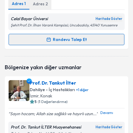
Adres
1
Adres
2
Celal Bayar Üniversi
Haritada Göster
Şehit Prof. Dr. İlhan Varank Kampüsü, Uncubozköy, 45140 Yunusemre
Randevu Talep Et
Randevu Takvimi Talebi
Prof. Dr. Elmas Kasap
için randevu takvimi talebi
Bölgenize yakın diğer uzmanlar
oluşturun. Size bu uzmandan randevu almanız için bir
takvim hazırlandığında e-posta ile bilgilendireceğiz.
Prof. Dr. Tankut İlter
E-posta Adresiniz
Dahiliye - İç Hastalıkları
+
1
diğer
İzmir
, Konak
5
(
1
Değerlendirme)
Devamı
Sayın hocam; Allah size sağlıklı ve hayırlı uzun...
Kişisel verilerimin işlenmesine ilişkin
Aydınlatma
Metni
'ni okudum ve kişisel verilerimin belirtilen
Prof. Dr. Tankut İLTER Muayenehanesi
kapsamda işlenmesini kabul ediyorum.
Haritada Göster