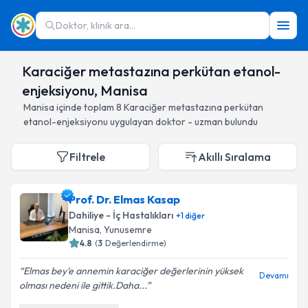
Doktor, klinik ara...
Karaciğer metastazına perkütan etanol-
enjeksiyonu, Manisa
Manisa
içinde toplam
8
Karaciğer metastazına perkütan
etanol-enjeksiyonu
uygulayan doktor - uzman bulundu
Filtrele
Akıllı Sıralama
Prof. Dr. Elmas Kasap
Dahiliye - İç Hastalıkları
+
1
diğer
Manisa
, Yunusemre
4.8
(
3
Değerlendirme)
Elmas bey'e annemin karaciğer değerlerinin yüksek
Devamı
olması nedeni ile gittik.Daha...