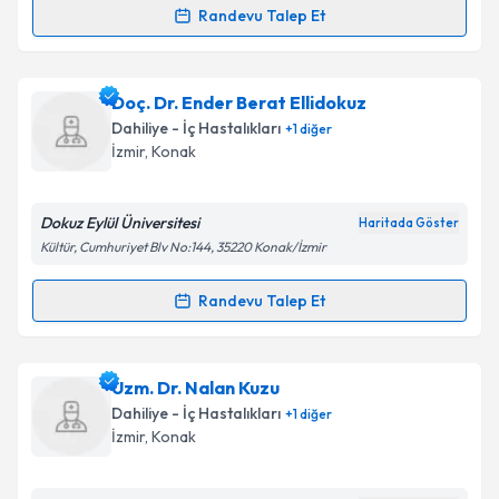
kapsamda işlenmesini kabul ediyorum.
Randevu Talep Et
Randevu Takvimi Talebi
Takvim Talebini Gönder
Dr. Kamil Kayahan
için randevu takvimi talebi
Doç. Dr. Ender Berat Ellidokuz
oluşturun. Size bu uzmandan randevu almanız için bir
Dahiliye - İç Hastalıkları
+
1
diğer
takvim hazırlandığında e-posta ile bilgilendireceğiz.
İzmir
, Konak
E-posta Adresiniz
Dokuz Eylül Üniversitesi
Haritada Göster
Kültür, Cumhuriyet Blv No:144, 35220 Konak/İzmir
Kişisel verilerimin işlenmesine ilişkin
Aydınlatma
Randevu Talep Et
Randevu Takvimi Talebi
Metni
'ni okudum ve kişisel verilerimin belirtilen
kapsamda işlenmesini kabul ediyorum.
Doç. Dr. Ender Berat Ellidokuz
için randevu takvimi
Uzm. Dr. Nalan Kuzu
talebi oluşturun. Size bu uzmandan randevu almanız
Takvim Talebini Gönder
Dahiliye - İç Hastalıkları
+
1
diğer
için bir takvim hazırlandığında e-posta ile
İzmir
, Konak
bilgilendireceğiz.
E-posta Adresiniz