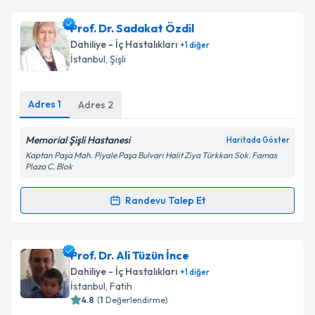
Prof. Dr. Sadakat Özdil
Dahiliye - İç Hastalıkları
+
1
diğer
İstanbul
, Şişli
Adres
1
Adres
2
Memorial Şişli Hastanesi
Haritada Göster
Kaptan Paşa Mah. Piyale Paşa Bulvarı Halit Ziya Türkkan Sok. Famas
Plaza C. Blok
Randevu Talep Et
Randevu Takvimi Talebi
Prof. Dr. Sadakat Özdil
için randevu takvimi talebi
Prof. Dr. Ali Tüzün İnce
oluşturun. Size bu uzmandan randevu almanız için bir
Dahiliye - İç Hastalıkları
+
1
diğer
takvim hazırlandığında e-posta ile bilgilendireceğiz.
İstanbul
, Fatih
4.8
(
1
Değerlendirme)
E-posta Adresiniz