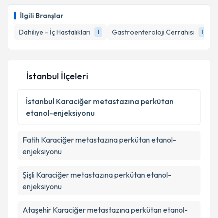
Doç. Dr. Ali Tüzün
için randevu takvimi talebi
oluşturun. Size bu uzmandan randevu almanız için bir
Takvim Talebini Gönder
İlgili Branşlar
takvim hazırlandığında e-posta ile bilgilendireceğiz.
Dahiliye - İç Hastalıkları
Gastroenteroloji Cerrahisi
1
1
E-posta Adresiniz
İstanbul İlçeleri
Kişisel verilerimin işlenmesine ilişkin
Aydınlatma
Metni
'ni okudum ve kişisel verilerimin belirtilen
İstanbul
Karaciğer metastazına perkütan
kapsamda işlenmesini kabul ediyorum.
etanol-enjeksiyonu
Takvim Talebini Gönder
Fatih
Karaciğer metastazına perkütan etanol-
enjeksiyonu
Şişli
Karaciğer metastazına perkütan etanol-
enjeksiyonu
Ataşehir
Karaciğer metastazına perkütan etanol-