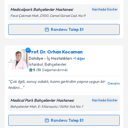
Medicalpark Bahçelievler Hastanesi
Haritada Göster
Fevzi Çakmak Mah, D100, Cemal Gürsel Cad. No:9
Randevu Talep Et
Randevu Takvimi Talebi
Prof. Dr. Sinan Yol
için randevu takvimi talebi
Prof. Dr. Orhan Kocaman
oluşturun. Size bu uzmandan randevu almanız için bir
Dahiliye - İç Hastalıkları
+
1
diğer
takvim hazırlandığında e-posta ile bilgilendireceğiz.
İstanbul
, Bahçelievler
5
(
10
Değerlendirme)
E-posta Adresiniz
Çok ilgili, sonuç odaklı, kızımı getirdim yaşına uygun bir
Devamı
tedavi...
Medical Park Bahçelievler Hastanesi
Haritada Göster
Kişisel verilerimin işlenmesine ilişkin
Aydınlatma
Bahçelievler Mah. E-5 Karayolu / Kültür Sok No: 1
Metni
'ni okudum ve kişisel verilerimin belirtilen
kapsamda işlenmesini kabul ediyorum.
Randevu Talep Et
Randevu Takvimi Talebi