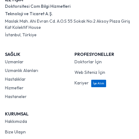
Doktorsitesi Com Bilgi Hizmetleri
Teknoloji ve Ticaret A.Ş.
Maslak Mah. Ahi Evran Cd. A.O.S 55 Sokak No:2 Aksoy Plaza Giriş
Kat Kolektif House
İstanbul, Türkiye
SAĞLIK
PROFESYONELLER
Uzmanlar
Doktorlar İçin
Uzmanlık Alanları
Web Siteniz İçin
Hastalıklar
Kariyer
İşe Alım
Hizmetler
Hastaneler
KURUMSAL
Hakkımızda
Bize Ulaşın