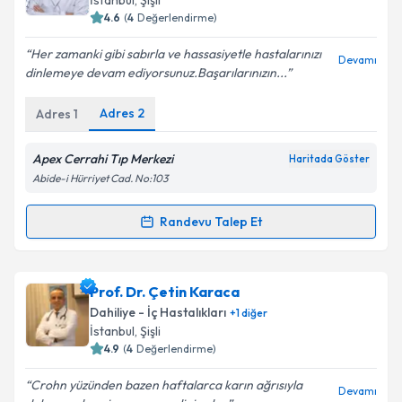
İstanbul
, Şişli
bilgilendireceğiz.
4.6
(
4
Değerlendirme)
E-posta Adresiniz
Her zamanki gibi sabırla ve hassasiyetle hastalarınızı
Devamı
dinlemeye devam ediyorsunuz.Başarılarınızın...
Adres
2
Adres
1
Kişisel verilerimin işlenmesine ilişkin
Aydınlatma
Metni
'ni okudum ve kişisel verilerimin belirtilen
Apex Cerrahi Tıp Merkezi
Haritada Göster
kapsamda işlenmesini kabul ediyorum.
Abide-i Hürriyet Cad. No:103
Randevu Talep Et
Takvim Talebini Gönder
Randevu Takvimi Talebi
Uzm. Dr. Nevzat Aksoy
için randevu takvimi talebi
Prof. Dr. Çetin Karaca
oluşturun. Size bu uzmandan randevu almanız için bir
Dahiliye - İç Hastalıkları
+
1
diğer
takvim hazırlandığında e-posta ile bilgilendireceğiz.
İstanbul
, Şişli
4.9
(
4
Değerlendirme)
E-posta Adresiniz
Crohn yüzünden bazen haftalarca karın ağrısıyla
Devamı