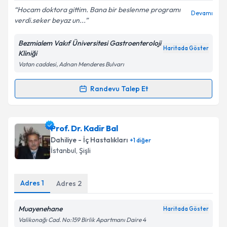
Hocam doktora gittim. Bana bir beslenme programı
Devamı
verdi.seker beyaz un...
Bezmialem Vakıf Üniversitesi Gastroenteroloji
Kişisel verilerimin işlenmesine ilişkin
Aydınlatma
Haritada Göster
Kliniği
Metni
'ni okudum ve kişisel verilerimin belirtilen
Vatan caddesi, Adnan Menderes Bulvarı
kapsamda işlenmesini kabul ediyorum.
Randevu Talep Et
Randevu Takvimi Talebi
Takvim Talebini Gönder
Prof. Dr. Ali Tüzün İnce
için randevu takvimi talebi
Prof. Dr. Kadir Bal
oluşturun. Size bu uzmandan randevu almanız için bir
Dahiliye - İç Hastalıkları
+
1
diğer
takvim hazırlandığında e-posta ile bilgilendireceğiz.
İstanbul
, Şişli
E-posta Adresiniz
Adres
1
Adres
2
Muayenehane
Haritada Göster
Kişisel verilerimin işlenmesine ilişkin
Aydınlatma
Valikonağı Cad. No:159 Birlik Apartmanı Daire 4