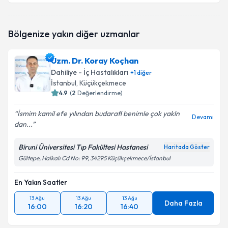
Takvim Talebini Gönder
Prof. Dr. Orhan Kocaman
için randevu takvimi
Bölgenize yakın diğer uzmanlar
talebi oluşturun. Size bu uzmandan randevu almanız
için bir takvim hazırlandığında e-posta ile
bilgilendireceğiz.
Uzm. Dr. Koray Koçhan
Dahiliye - İç Hastalıkları
+
1
diğer
E-posta Adresiniz
İstanbul
, Küçükçekmece
4.9
(
2
Değerlendirme)
İsmim kamil efe yılından budarafl benimle çok yakln
Devamı
dan...
Kişisel verilerimin işlenmesine ilişkin
Aydınlatma
Metni
'ni okudum ve kişisel verilerimin belirtilen
kapsamda işlenmesini kabul ediyorum.
Biruni Üniversitesi Tıp Fakültesi Hastanesi
Haritada Göster
Gültepe, Halkalı Cd No: 99, 34295 Küçükçekmece/İstanbul
Takvim Talebini Gönder
En Yakın Saatler
13 Ağu
13 Ağu
13 Ağu
Daha Fazla
16:00
16:20
16:40