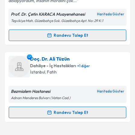
dolaşıyordum, insanın moralini çok...
Prof. Dr. Çetin KARACA Muayenehanesi
Haritada Göster
Kişisel verilerimin işlenmesine ilişkin
Aydınlatma
Teşvikiye Mah. Güzelbahçe Sok. Güzelbahçe Apt. No: 29 K:1
Metni
'ni okudum ve kişisel verilerimin belirtilen
kapsamda işlenmesini kabul ediyorum.
Randevu Talep Et
Randevu Takvimi Talebi
Takvim Talebini Gönder
Prof. Dr. Çetin Karaca
için randevu takvimi talebi
Doç. Dr. Ali Tüzün
oluşturun. Size bu uzmandan randevu almanız için bir
Dahiliye - İç Hastalıkları
+
1
diğer
takvim hazırlandığında e-posta ile bilgilendireceğiz.
İstanbul
, Fatih
E-posta Adresiniz
Bezmialem Hastanesi
Haritada Göster
Adnan Menderes Bulvarı (Vatan Cad.)
Kişisel verilerimin işlenmesine ilişkin
Aydınlatma
Randevu Talep Et
Randevu Takvimi Talebi
Metni
'ni okudum ve kişisel verilerimin belirtilen
kapsamda işlenmesini kabul ediyorum.