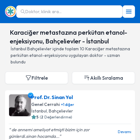
Doktor, klinik ara...
Karaciğer metastazına perkütan etanol-
enjeksiyonu, Bahçelievler - İstanbul
İstanbul
Bahçelievler
içinde toplam
10
Karaciğer metastazına
perkütan etanol-enjeksiyonu
uygulayan doktor - uzman
bulundu
Filtrele
Akıllı Sıralama
Prof. Dr. Sinan Yol
Genel Cerrahi
+
1
diğer
İstanbul
, Bahçelievler
5
(
2
Değerlendirme)
de annemi ameliyat etmişti bizim için zor
Devamı
günlerdi.sinan hocamda...