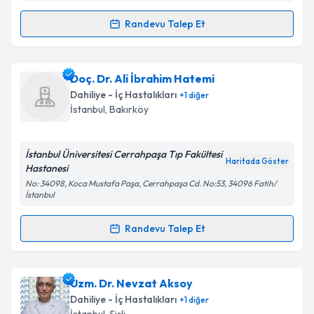
Metni
'ni okudum ve kişisel verilerimin belirtilen
kapsamda işlenmesini kabul ediyorum.
Randevu Talep Et
Randevu Takvimi Talebi
Takvim Talebini Gönder
Prof. Dr. Kadir Bal
için randevu takvimi talebi
Doç. Dr. Ali İbrahim Hatemi
oluşturun. Size bu uzmandan randevu almanız için bir
Dahiliye - İç Hastalıkları
+
1
diğer
takvim hazırlandığında e-posta ile bilgilendireceğiz.
İstanbul
, Bakırköy
E-posta Adresiniz
İstanbul Üniversitesi Cerrahpaşa Tıp Fakültesi
Haritada Göster
Hastanesi
No: 34098, Koca Mustafa Paşa, Cerrahpaşa Cd. No:53, 34096 Fatih/
İstanbul
Kişisel verilerimin işlenmesine ilişkin
Aydınlatma
Metni
'ni okudum ve kişisel verilerimin belirtilen
Randevu Talep Et
kapsamda işlenmesini kabul ediyorum.
Randevu Takvimi Talebi
Takvim Talebini Gönder
Doç. Dr. Ali İbrahim Hatemi
için randevu takvimi
Uzm. Dr. Nevzat Aksoy
talebi oluşturun. Size bu uzmandan randevu almanız
Dahiliye - İç Hastalıkları
+
1
diğer
için bir takvim hazırlandığında e-posta ile