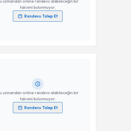
u uzmandan online randevu alabileceğin bir
takvimi bulunmuyor.
Randevu Talep Et
 verilerimin işlenmesine ilişkin
Aydınlatma Metni
'ni
 ve kişisel verilerimin belirtilen kapsamda
esini kabul ediyorum.
akvimi Talebi
Takvim Talebini Gönder
eda Aladağ
için randevu takvimi talebi oluşturun. Size
 randevu almanız için bir takvim hazırlandığında e-
lgilendireceğiz.
resiniz
u uzmandan online randevu alabileceğin bir
takvimi bulunmuyor.
Randevu Talep Et
 verilerimin işlenmesine ilişkin
Aydınlatma Metni
'ni
 ve kişisel verilerimin belirtilen kapsamda
esini kabul ediyorum.