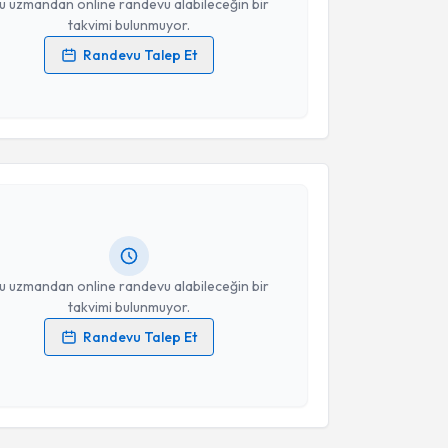
u uzmandan online randevu alabileceğin bir
takvimi bulunmuyor.
Randevu Talep Et
 verilerimin işlenmesine ilişkin
Aydınlatma Metni
'ni
 ve kişisel verilerimin belirtilen kapsamda
akvimi Talebi
esini kabul ediyorum.
Takvim Talebini Gönder
üreyya Boyacıgil
için randevu takvimi talebi
Size bu uzmandan randevu almanız için bir takvim
ında e-posta ile bilgilendireceğiz.
resiniz
u uzmandan online randevu alabileceğin bir
takvimi bulunmuyor.
Randevu Talep Et
 verilerimin işlenmesine ilişkin
Aydınlatma Metni
'ni
 ve kişisel verilerimin belirtilen kapsamda
esini kabul ediyorum.
akvimi Talebi