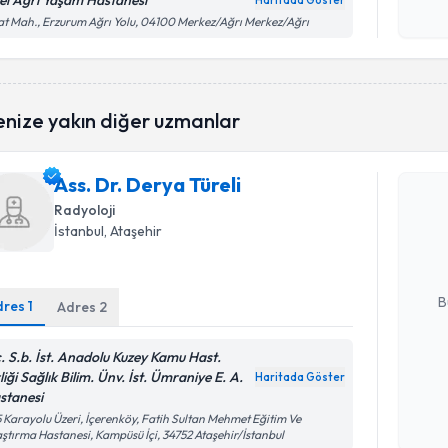
el Ağrı Yaşam Hastanesı
Haritada Göster
Kişisel
at Mah., Erzurum Ağrı Yolu, 04100 Merkez/Ağrı Merkez/Ağrı
okudum
işlenm
enize yakın diğer uzmanlar
Randevu T
Ass. Dr. Derya Türeli
Ass. Dr. D
Radyoloji
bu uzmandan
İstanbul
, Ataşehir
posta ile bi
E-posta Ad
B
dres
1
Adres
2
c. S.b. İst. Anadolu Kuzey Kamu Hast.
Kişisel
liği Sağlık Bilim. Ünv. İst. Ümraniye E. A.
Haritada Göster
okudum
stanesi
işlenm
 Karayolu Üzeri, İçerenköy, Fatih Sultan Mehmet Eğitim Ve
ştırma Hastanesi, Kampüsü İçi, 34752 Ataşehir/İstanbul
Randevu T