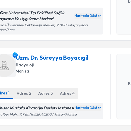
B
fkas Üniversitesi Tıp Fakültesi Sağlık
Haritada Göster
aştırma Ve Uygulama Merkezi
Kişisel
kas Üniversitesi Rektörlüğü, Merkez, 36000 Yolaçan/Kars
okudum
rkez/Kars
Randevu T
işlenm
Uzm. Dr. S
Uzm. Dr. Süreyya Boyacıgil
oluşturun. 
hazırlandığ
Radyoloji
Manisa
E-posta Ad
B
dres
1
Adres
2
Adres
3
Adres
4
Kişisel
hısar Mustafa Kirazoğlu Devlet Hastanesı
Haritada Göster
okudum
atbey Mah., 167 sk. No:126, 45200 Akhisar/Manisa
işlenm
Randevu T