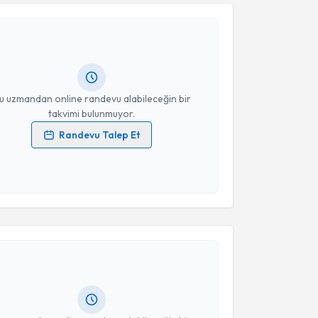
Takvim Talebini Gönder
hsan Asım Aşut
için randevu takvimi talebi oluşturun.
andan randevu almanız için bir takvim
ında e-posta ile bilgilendireceğiz.
resiniz
u uzmandan online randevu alabileceğin bir
takvimi bulunmuyor.
Randevu Talep Et
 verilerimin işlenmesine ilişkin
Aydınlatma Metni
'ni
 ve kişisel verilerimin belirtilen kapsamda
esini kabul ediyorum.
akvimi Talebi
Takvim Talebini Gönder
ecat İslamoğlu
için randevu takvimi talebi oluşturun.
andan randevu almanız için bir takvim
ında e-posta ile bilgilendireceğiz.
resiniz