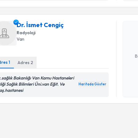
Randevu T
Dr. İsmet
Dr. İsmet Cengiç
uzmandan ra
Radyoloji
posta ile bi
Van
E-posta Ad
B
dres
1
Adres
2
c.sağlık Bakanlığı Van Kamu Hastaneleri
Kişisel
liği Sağlık Bilimleri Üni.van Eğit. Ve
okudum
Haritada Göster
aş.hastanesi
işlenm