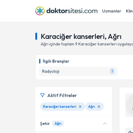
Uzmanlar
Klin
Karaciğer kanserleri, Ağrı
Ağrı
içinde toplam
9
Karaciğer kanserleri
uygulaya
İlgili Branşlar
Radyoloji
1
Aktif Filtreler
Karaciğer kanserleri
Ağrı
Şehir
Ağrı