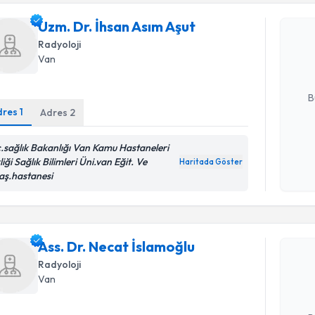
Uzm. Dr. İ
Uzm. Dr. İhsan Asım Aşut
Size bu uzm
Radyoloji
hazırlandığ
Van
E-posta Ad
B
dres
1
Adres
2
c.sağlık Bakanlığı Van Kamu Hastaneleri
Kişisel
liği Sağlık Bilimleri Üni.van Eğit. Ve
okudum
Haritada Göster
aş.hastanesi
işlenm
Randevu T
Ass. Dr. N
Ass. Dr. Necat İslamoğlu
Size bu uzm
Radyoloji
hazırlandığ
Van
E-posta Ad