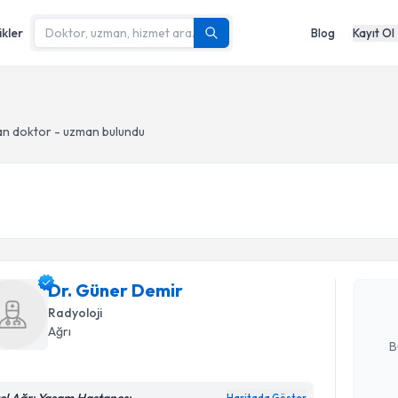
ikler
Blog
Kayıt Ol
n doktor - uzman bulundu
Randevu T
Dr. Güner
uzmandan ra
Dr. Güner Demir
posta ile bi
Radyoloji
E-posta Ad
Ağrı
B