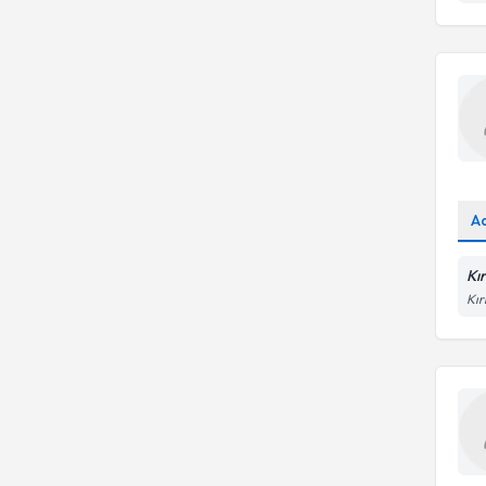
Gelişimsel kalça displazisi
Dr.
(gkd) tarama programı
Gebelik doppler
Karaciğer kanserleri
Kalp Anjiyosu (El Bileğinden)
Kas-iskelet (diz, omuz, ayak ve
el bileği, kalça, sakroiliak)
Karotis Darlığı
Tiroid ultrasonografi
Meme Radyolojisi
(Tomosentez)
Prostat Biyopsi
A
Ultrasonografi (USG)
Kı
Kır
Vasküler Malformasyon