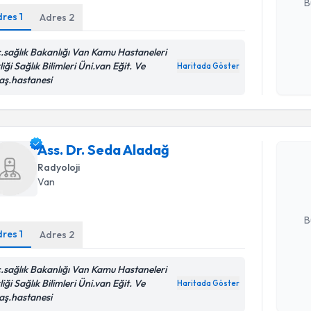
B
dres
1
Adres
2
c.sağlık Bakanlığı Van Kamu Hastaneleri
Kişisel
liği Sağlık Bilimleri Üni.van Eğit. Ve
okudum
Haritada Göster
aş.hastanesi
işlenm
Randevu T
Ass. Dr. S
Ass. Dr. Seda Aladağ
bu uzmandan
Radyoloji
posta ile bi
Van
E-posta Ad
B
dres
1
Adres
2
c.sağlık Bakanlığı Van Kamu Hastaneleri
Kişisel
liği Sağlık Bilimleri Üni.van Eğit. Ve
okudum
Haritada Göster
aş.hastanesi
işlenm