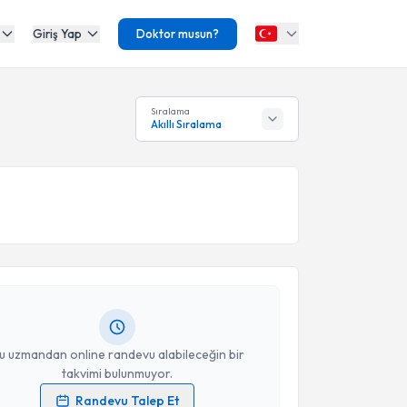
Giriş Yap
Doktor musun?
Sıralama
Akıllı Sıralama
akvimi Talebi
 Demir
için randevu takvimi talebi oluşturun. Size bu
ndevu almanız için bir takvim hazırlandığında e-
lgilendireceğiz.
resiniz
u uzmandan online randevu alabileceğin bir
takvimi bulunmuyor.
Randevu Talep Et