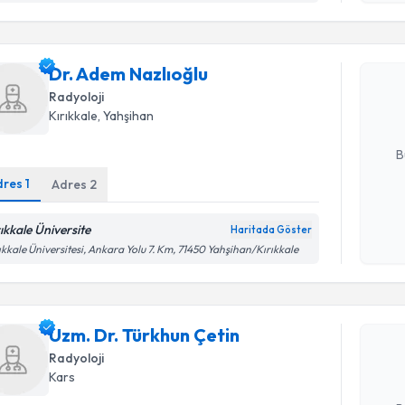
Dr. Adem 
Dr. Adem Nazlıoğlu
bu uzmandan
posta ile bi
Radyoloji
Kırıkkale
, Yahşihan
E-posta Ad
B
dres
1
Adres
2
Kişisel
rıkkale Üniversite
Haritada Göster
okudum
ıkkale Üniversitesi, Ankara Yolu 7. Km, 71450 Yahşihan/Kırıkkale
Randevu T
işlenm
Uzm. Dr. 
Size bu uzm
Uzm. Dr. Türkhun Çetin
hazırlandığ
Radyoloji
Kars
E-posta Ad