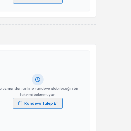
 verilerimin işlenmesine ilişkin
Aydınlatma Metni
'ni
 ve kişisel verilerimin belirtilen kapsamda
esini kabul ediyorum.
Takvim Talebini Gönder
akvimi Talebi
erya Türeli
için randevu takvimi talebi oluşturun. Size
 randevu almanız için bir takvim hazırlandığında e-
lgilendireceğiz.
resiniz
u uzmandan online randevu alabileceğin bir
takvimi bulunmuyor.
Randevu Talep Et
 verilerimin işlenmesine ilişkin
Aydınlatma Metni
'ni
 ve kişisel verilerimin belirtilen kapsamda
esini kabul ediyorum.
akvimi Talebi