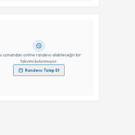
akvimi Talebi
Takvim Talebini Gönder
 Cengiç
için randevu takvimi talebi oluşturun. Size bu
ndevu almanız için bir takvim hazırlandığında e-
lgilendireceğiz.
resiniz
u uzmandan online randevu alabileceğin bir
takvimi bulunmuyor.
Randevu Talep Et
 verilerimin işlenmesine ilişkin
Aydınlatma Metni
'ni
 ve kişisel verilerimin belirtilen kapsamda
esini kabul ediyorum.
Takvim Talebini Gönder