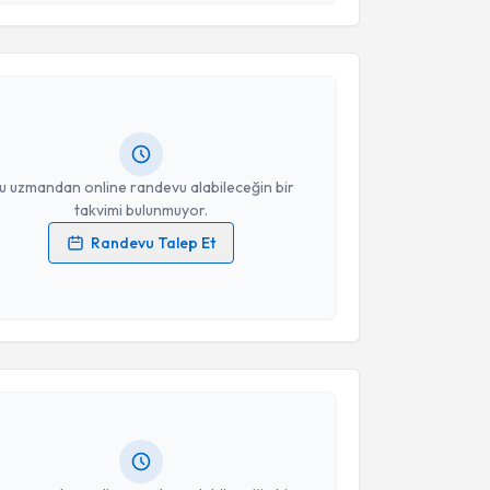
Takvim Talebini Gönder
Nazlıoğlu
için randevu takvimi talebi oluşturun. Size
 randevu almanız için bir takvim hazırlandığında e-
lgilendireceğiz.
resiniz
u uzmandan online randevu alabileceğin bir
takvimi bulunmuyor.
Randevu Talep Et
 verilerimin işlenmesine ilişkin
Aydınlatma Metni
'ni
 ve kişisel verilerimin belirtilen kapsamda
akvimi Talebi
esini kabul ediyorum.
Takvim Talebini Gönder
Türkhun Çetin
için randevu takvimi talebi oluşturun.
andan randevu almanız için bir takvim
ında e-posta ile bilgilendireceğiz.
resiniz