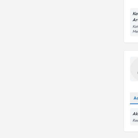
Ka
Ar
Kaf
Me
A
Ak
Res