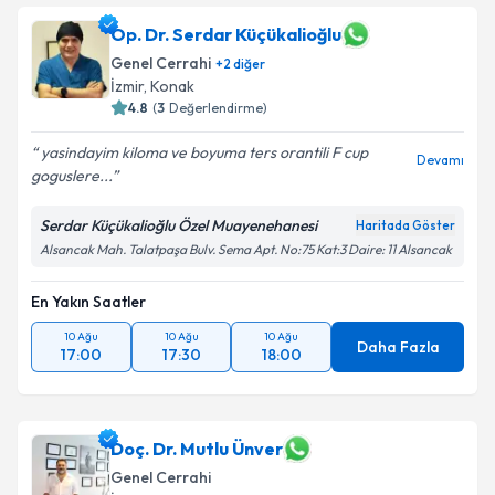
Op. Dr. Serdar Küçükalioğlu
E-posta Adresiniz
Genel Cerrahi
+
2
diğer
İzmir
, Konak
4.8
(
3
Değerlendirme)
Kişisel verilerimin işlenmesine ilişkin
Aydınlatma
yasindayim kiloma ve boyuma ters orantili F cup
Devamı
Metni
'ni okudum ve kişisel verilerimin belirtilen
goguslere...
kapsamda işlenmesini kabul ediyorum.
Serdar Küçükalioğlu Özel Muayenehanesi
Haritada Göster
Alsancak Mah. Talatpaşa Bulv. Sema Apt. No:75 Kat:3 Daire: 11 Alsancak
Takvim Talebini Gönder
En Yakın Saatler
10 Ağu
10 Ağu
10 Ağu
Daha Fazla
17:00
17:30
18:00
Doç. Dr. Mutlu Ünver
Genel Cerrahi