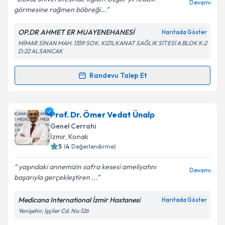
Devamı
görmesine rağmen böbreği...
OP.DR AHMET ER MUAYENEHANESİ
Haritada Göster
Kişisel verilerimin işlenmesine ilişkin
Aydınlatma
MİMAR SİNAN MAH. 1359 SOK. KIZILKANAT SAĞLIK SİTESİ A BLOK K:2
Metni
'ni okudum ve kişisel verilerimin belirtilen
D:22 ALSANCAK
kapsamda işlenmesini kabul ediyorum.
Randevu Talep Et
Randevu Takvimi Talebi
Takvim Talebini Gönder
Op. Dr. Ahmet Er
için randevu takvimi talebi
Prof. Dr. Ömer Vedat Ünalp
oluşturun. Size bu uzmandan randevu almanız için bir
Genel Cerrahi
takvim hazırlandığında e-posta ile bilgilendireceğiz.
İzmir
, Konak
5
(
4
Değerlendirme)
E-posta Adresiniz
yaşındaki annemizin safra kesesi ameliyatını
Devamı
başarıyla gerçekleştiren ...
Medicana International İzmir Hastanesi
Haritada Göster
Kişisel verilerimin işlenmesine ilişkin
Aydınlatma
Yenişehir, İşçiler Cd. No:126
Metni
'ni okudum ve kişisel verilerimin belirtilen
kapsamda işlenmesini kabul ediyorum.