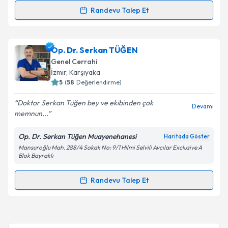
Randevu Talep Et
Randevu Takvimi Talebi
Takvim Talebini Gönder
Prof. Dr. Ömer Vedat Ünalp
için randevu takvimi
Op. Dr. Serkan TÜĞEN
talebi oluşturun. Size bu uzmandan randevu almanız
Genel Cerrahi
için bir takvim hazırlandığında e-posta ile
İzmir
, Karşıyaka
bilgilendireceğiz.
5
(
58
Değerlendirme)
E-posta Adresiniz
Doktor Serkan Tüğen bey ve ekibinden çok
Devamı
memnun...
Op. Dr. Serkan Tüğen Muayenehanesi
Haritada Göster
Mansuroğlu Mah. 288/4 Sokak No: 9/1 Hilmi Selvili Avcılar Exclusive A
Kişisel verilerimin işlenmesine ilişkin
Aydınlatma
Blok Bayraklı
Metni
'ni okudum ve kişisel verilerimin belirtilen
kapsamda işlenmesini kabul ediyorum.
Randevu Talep Et
Randevu Takvimi Talebi
Takvim Talebini Gönder
Op. Dr. Serkan TÜĞEN
için randevu takvimi talebi