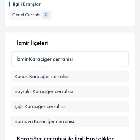
oluşturun. Size bu uzmandan randevu almanız için bir
İlgili Branşlar
takvim hazırlandığında e-posta ile bilgilendireceğiz.
Genel Cerrahi
2
E-posta Adresiniz
İzmir İlçeleri
Kişisel verilerimin işlenmesine ilişkin
Aydınlatma
Metni
'ni okudum ve kişisel verilerimin belirtilen
İzmir
Karaciğer cerrahisi
kapsamda işlenmesini kabul ediyorum.
Konak
Karaciğer cerrahisi
Takvim Talebini Gönder
Bayraklı
Karaciğer cerrahisi
Çiğli
Karaciğer cerrahisi
Bornova
Karaciğer cerrahisi
Karaciğer cerrahisi ile İlgili Hastalıklar