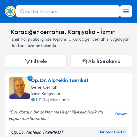
Doktor, klinik ara...
Karaciğer cerrahisi, Karşıyaka - İzmir
İzmir
Karşıyaka
içinde toplam
10
Karaciğer cerrahisi
uygulayan
doktor - uzman bulundu
Filtrele
Akıllı Sıralama
Op. Dr. Alptekin Tanrıkut
Genel Cerrahi
İzmir
, Karşıyaka
5
(
1
Değerlendirme)
Çok düzgün bir doktor meslegni lâyıkıyla hakkıyla
Devamı
yapan merhametli...
Op. Dr. Alptekin TANRIKUT
Haritada Göster