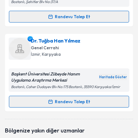
Bostanlı, Şehitler Blv No:37/A
Randevu Talep Et
Randevu Takvimi Talebi
Op. Dr. Alptekin Tanrıkut
için randevu takvimi talebi
Dr. Tuğba Han Yılmaz
oluşturun. Size bu uzmandan randevu almanız için bir
Genel Cerrahi
takvim hazırlandığında e-posta ile bilgilendireceğiz.
İzmir
, Karşıyaka
E-posta Adresiniz
Başkent Üniversitesi Zübeyde Hanım
Haritada Göster
Uygulama Araştırma Merkezi
Bostanlı, Caher Dudayev Blv No:175 Bostanlı, 35590 Karşıyaka/İzmir
Kişisel verilerimin işlenmesine ilişkin
Aydınlatma
Metni
'ni okudum ve kişisel verilerimin belirtilen
Randevu Talep Et
Randevu Takvimi Talebi
kapsamda işlenmesini kabul ediyorum.
Dr. Tuğba Han Yılmaz
için randevu takvimi talebi
Takvim Talebini Gönder
Bölgenize yakın diğer uzmanlar
oluşturun. Size bu uzmandan randevu almanız için bir
takvim hazırlandığında e-posta ile bilgilendireceğiz.