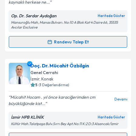
kaynaklı herkese ne...
Op. Dr. Serdar Aydoğan
Haritada Göster
Mansuroğlu Mah, Manas Bulvarı. No:10 A Blok Kat 4 Daire 66, 35535
Avcılar Exclusive
Randevu Talep Et
Randevu Takvimi Talebi
Op. Dr. Serdar Aydoğan
için randevu takvimi talebi
Doç. Dr. Mücahit Özbilgin
oluşturun. Size bu uzmandan randevu almanız için bir
Genel Cerrahi
takvim hazırlandığında e-posta ile bilgilendireceğiz.
İzmir
, Konak
5
(
1
Değerlendirme)
E-posta Adresiniz
Mücahit Hocam . yıl önce karaciğerimden cm
Devamı
büyüklüğünde kist...
İzmir HPB KLİNİK
Haritada Göster
Kişisel verilerimin işlenmesine ilişkin
Aydınlatma
Kültür Mah.Talatpaşa Bulv.Sırrı Bey Apt.No:11 K:2 D:3 Alsancak/İzmir
Metni
'ni okudum ve kişisel verilerimin belirtilen
kapsamda işlenmesini kabul ediyorum.