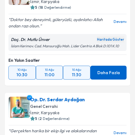
İzmir
, Karşıyaka
5
(
18
Değerlendirme)
Doktor bey deneyimli, güleryüzlü, aydınlatıcı Allah
Devamı
ondan razı olsun.
Doç. Dr. Mutlu Ünver
Haritada Göster
İslam Kerimov. Cad. Mansuroğlu Mah. Lider Centrio A Blok D:101 K:10
En Yakın Saatler
10 Ağu
10 Ağu
10 Ağu
Daha Fazla
10:30
11:00
11:30
Op. Dr. Serdar Aydoğan
Genel Cerrahi
İzmir
, Karşıyaka
5
(
2
Değerlendirme)
Gerçekten harika bir ekip ilgi ve alakalarından
Devamı