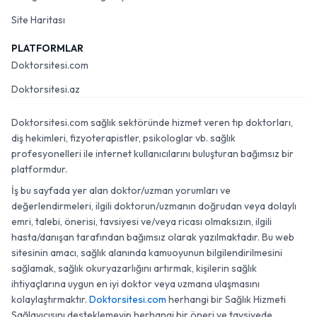
Site Haritası
PLATFORMLAR
Doktorsitesi.com
Doktorsitesi.az
Doktorsitesi.com sağlık sektöründe hizmet veren tıp doktorları,
diş hekimleri, fizyoterapistler, psikologlar vb. sağlık
profesyonelleri ile internet kullanıcılarını buluşturan bağımsız bir
platformdur.
İş bu sayfada yer alan doktor/uzman yorumları ve
değerlendirmeleri, ilgili doktorun/uzmanın doğrudan veya dolaylı
emri, talebi, önerisi, tavsiyesi ve/veya ricası olmaksızın, ilgili
hasta/danışan tarafından bağımsız olarak yazılmaktadır. Bu web
sitesinin amacı, sağlık alanında kamuoyunun bilgilendirilmesini
sağlamak, sağlık okuryazarlığını artırmak, kişilerin sağlık
ihtiyaçlarına uygun en iyi doktor veya uzmana ulaşmasını
kolaylaştırmaktır.
Doktorsitesi.com
herhangi bir Sağlık Hizmeti
Sağlayıcısını desteklemeyip herhangi bir öneri ve tavsiyede