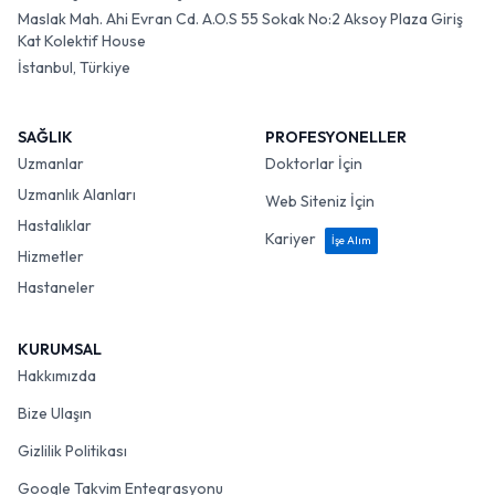
Maslak Mah. Ahi Evran Cd. A.O.S 55 Sokak No:2 Aksoy Plaza Giriş
Kat Kolektif House
İstanbul, Türkiye
SAĞLIK
PROFESYONELLER
Uzmanlar
Doktorlar İçin
Uzmanlık Alanları
Web Siteniz İçin
Hastalıklar
Kariyer
İşe Alım
Hizmetler
Hastaneler
KURUMSAL
Hakkımızda
Bize Ulaşın
Gizlilik Politikası
Google Takvim Entegrasyonu