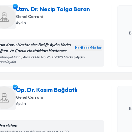
Uzm. Dr. 
oluşturun. 
Uzm. Dr. Necip Tolga Baran
hazırlandığ
Genel Cerrahi
Aydın
E-posta Ad
B
dın Kamu Hastaneler Bırlığı Aydın Kadın
Haritada Göster
ğum Ve Çocuk Hastalıkları Hastanesı
Kişisel
Randevu T
huriyet Mah., Atatürk Blv. No:96, 09020 Merkez/Aydın
okudum
rkez/Aydın
işlenm
Op. Dr. Ka
Size bu uzm
Op. Dr. Kasım Bağdatlı
hazırlandığ
Genel Cerrahi
E-posta Ad
Aydın
B
tra sistem
Kişisel
anefendi mah.gençlik cad.ünver aprt. no:20