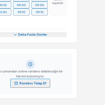
kapalıdır
10:10
09:00
09:00
10:20
09:10
09:10
akvimi Talebi
Daha Fazla Göster
İsak Daşdemir
için randevu takvimi talebi oluşturun.
andan randevu almanız için bir takvim
ında e-posta ile bilgilendireceğiz.
resiniz
u uzmandan online randevu alabileceğin bir
takvimi bulunmuyor.
Randevu Talep Et
 verilerimin işlenmesine ilişkin
Aydınlatma Metni
'ni
akvimi Talebi
 ve kişisel verilerimin belirtilen kapsamda
esini kabul ediyorum.