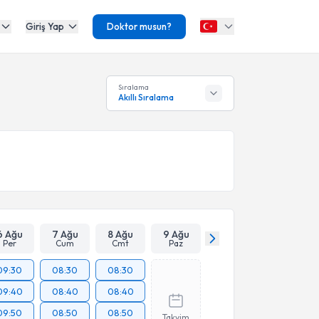
Giriş Yap
Doktor musun?
Sıralama
Akıllı Sıralama
6 Ağu
7 Ağu
8 Ağu
9 Ağu
Per
Cum
Cmt
Paz
09:30
08:30
08:30
09:40
08:40
08:40
09:50
08:50
08:50
Takvim