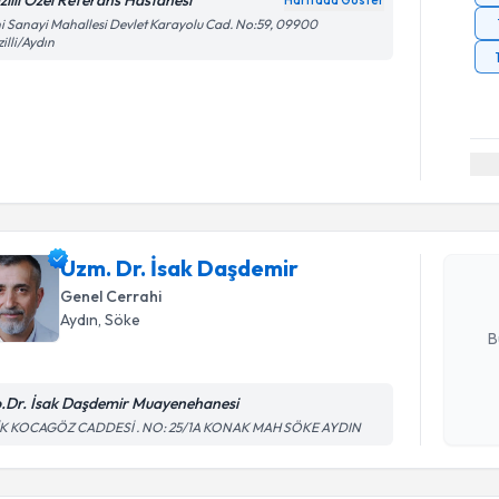
zilli Özel Referans Hastanesi
Haritada Göster
i Sanayi Mahallesi Devlet Karayolu Cad. No:59, 09900
illi/Aydın
Randevu T
Uzm. Dr. 
Size bu uzm
Uzm. Dr. İsak Daşdemir
hazırlandığ
Genel Cerrahi
E-posta Ad
Aydın
, Söke
B
.Dr. İsak Daşdemir Muayenehanesi
Kişisel
İK KOCAGÖZ CADDESİ . NO: 25/1A KONAK MAH SÖKE AYDIN
Randevu T
okudum
işlenm