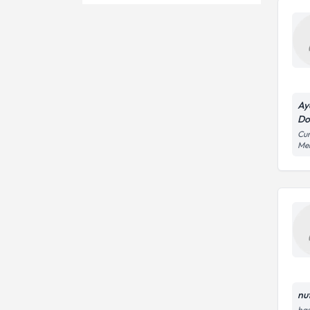
Bağırsak Solucanları
Ünvan
Karaciğer cerrahisi
Göğüs Kanseri
Cerrahi hastalarda beslenme
ATATÜRK ÜNİVERSİTESİ
Bağırsak Asalakları
Abdominal ultrasonografi
Op. Dr.
Bağırsak Delinmesi
Acil cerrahi
Ay
Uzm. Dr.
Bağırsak Düğümlenmesi
Do
Anoskopi
Cum
Me
Bağırsak Enfeksiyonu
Boyun diseksiyonu
Bağırsak Hastalıkları
Dalak ameliyatları
Bağırsak İltihabı
Diyabet cerrahisi
Bağırsak Kanaması
Endoskopi
Fıtık ameliyatı
nu
has