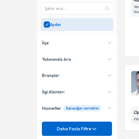
Na
Yen
Naz
Aydın
İlçe
Yakınımda Ara
Branşlar
Konumuma yakın uzmanları
Nazilli
göster
Söke
İlgi Alanları
Hizmetler
Karaciğer cerrahisi
Genel Cerrahi
Op
FA
Mezuniyet
Adenokarsinom
Daha Fazla Filtre