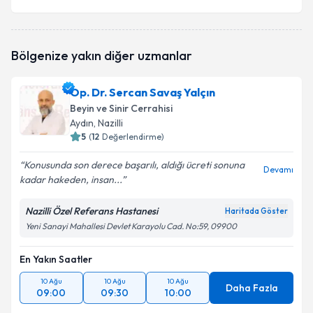
Bölgenize yakın diğer uzmanlar
Op. Dr. Sercan Savaş Yalçın
Beyin ve Sinir Cerrahisi
Aydın
, Nazilli
5
(
12
Değerlendirme)
Konusunda son derece başarılı, aldığı ücreti sonuna
Devamı
kadar hakeden, insan...
Nazilli Özel Referans Hastanesi
Haritada Göster
Yeni Sanayi Mahallesi Devlet Karayolu Cad. No:59, 09900
En Yakın Saatler
10 Ağu
10 Ağu
10 Ağu
Daha Fazla
09:00
09:30
10:00