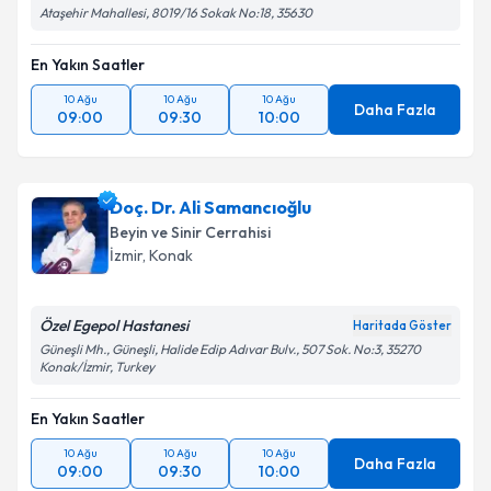
Ataşehir Mahallesi, 8019/16 Sokak No:18, 35630
En Yakın Saatler
10 Ağu
10 Ağu
10 Ağu
Daha Fazla
09:00
09:30
10:00
Doç. Dr. Ali Samancıoğlu
Beyin ve Sinir Cerrahisi
İzmir
, Konak
Özel Egepol Hastanesi
Haritada Göster
Güneşli Mh., Güneşli, Halide Edip Adıvar Bulv., 507 Sok. No:3, 35270
Konak/İzmir, Turkey
En Yakın Saatler
10 Ağu
10 Ağu
10 Ağu
Daha Fazla
09:00
09:30
10:00