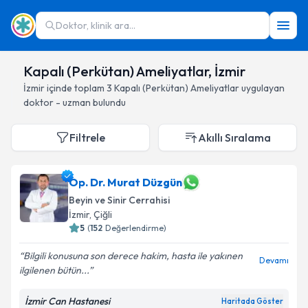
Doktor, klinik ara...
Kapalı (Perkütan) Ameliyatlar, İzmir
İzmir
içinde toplam
3
Kapalı (Perkütan) Ameliyatlar
uygulayan
doktor - uzman bulundu
Filtrele
Akıllı Sıralama
Op. Dr. Murat Düzgün
Beyin ve Sinir Cerrahisi
İzmir
, Çiğli
5
(
152
Değerlendirme)
Bilgili konusuna son derece hakim, hasta ile yakınen
Devamı
ilgilenen bütün...
İzmir Can Hastanesi
Haritada Göster