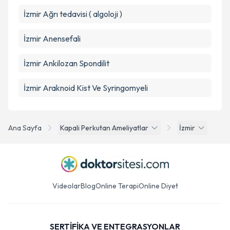
İzmir Ağrı tedavisi ( algoloji )
İzmir Anensefali
İzmir Ankilozan Spondilit
İzmir Araknoid Kist Ve Syringomyeli
Ana Sayfa
Kapali Perkutan Ameliyatlar
İzmir
Videolar
Blog
Online Terapi
Online Diyet
SERTİFİKA VE ENTEGRASYONLAR