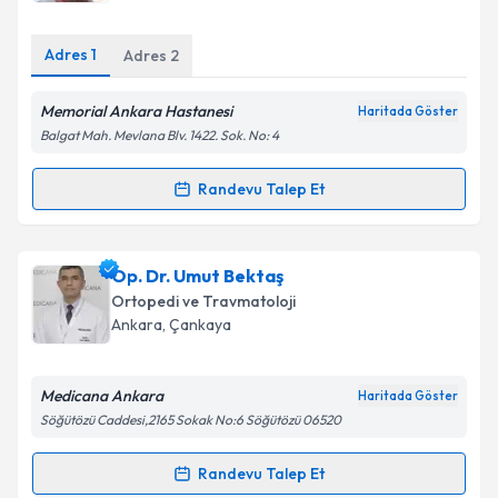
E-posta Adresiniz
Adres
1
Adres
2
Memorial Ankara Hastanesi
Haritada Göster
Balgat Mah. Mevlana Blv. 1422. Sok. No: 4
Kişisel verilerimin işlenmesine ilişkin
Aydınlatma
Metni
'ni okudum ve kişisel verilerimin belirtilen
Randevu Talep Et
Randevu Takvimi Talebi
kapsamda işlenmesini kabul ediyorum.
Takvim Talebini Gönder
Op. Dr. Cihan Kırçıl
için randevu takvimi talebi
Op. Dr. Umut Bektaş
oluşturun. Size bu uzmandan randevu almanız için bir
Ortopedi ve Travmatoloji
takvim hazırlandığında e-posta ile bilgilendireceğiz.
Ankara
, Çankaya
E-posta Adresiniz
Medicana Ankara
Haritada Göster
Söğütözü Caddesi,2165 Sokak No:6 Söğütözü 06520
Kişisel verilerimin işlenmesine ilişkin
Aydınlatma
Randevu Talep Et
Randevu Takvimi Talebi
Metni
'ni okudum ve kişisel verilerimin belirtilen