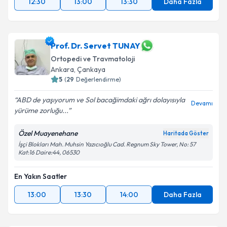
12:30
13:00
13:30
Daha Fazla
Prof. Dr. Servet TUNAY
Ortopedi ve Travmatoloji
Ankara
, Çankaya
5
(
29
Değerlendirme)
ABD de yaşıyorum ve Sol bacağimdaki ağrı dolayısıyla
Devamı
yürüme zorluğu...
Özel Muayenehane
Haritada Göster
İşçi Blokları Mah. Muhsin Yazıcıoğlu Cad. Regnum Sky Tower, No: 57
Kat:16 Daire:44, 06530
En Yakın Saatler
13:00
13:30
14:00
Daha Fazla