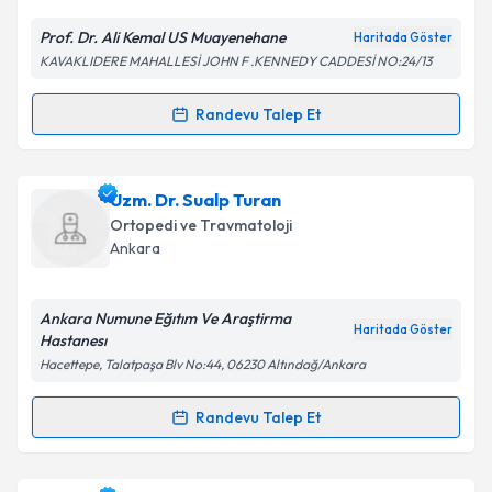
E-posta Adresiniz
Prof. Dr. Ali Kemal US Muayenehane
Haritada Göster
KAVAKLIDERE MAHALLESİ JOHN F .KENNEDY CADDESİ NO:24/13
Kişisel verilerimin işlenmesine ilişkin
Aydınlatma
Randevu Talep Et
Randevu Takvimi Talebi
Metni
'ni okudum ve kişisel verilerimin belirtilen
kapsamda işlenmesini kabul ediyorum.
Dr. Ali Kemal Us
için randevu takvimi talebi oluşturun.
Uzm. Dr. Sualp Turan
Size bu uzmandan randevu almanız için bir takvim
Takvim Talebini Gönder
Ortopedi ve Travmatoloji
hazırlandığında e-posta ile bilgilendireceğiz.
Ankara
E-posta Adresiniz
Ankara Numune Eğıtım Ve Araştirma
Haritada Göster
Hastanesı
Hacettepe, Talatpaşa Blv No:44, 06230 Altındağ/Ankara
Kişisel verilerimin işlenmesine ilişkin
Aydınlatma
Metni
'ni okudum ve kişisel verilerimin belirtilen
Randevu Talep Et
Randevu Takvimi Talebi
kapsamda işlenmesini kabul ediyorum.