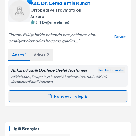
Uzm. Dr. Sualp Turan
için randevu takvimi talebi
Ass. Dr. Cemalettin Kunat
Takvim Talebini Gönder
oluşturun. Size bu uzmandan randevu almanız için bir
Ortopedi ve Travmatoloji
takvim hazırlandığında e-posta ile bilgilendireceğiz.
Ankara
5
(
1
Değerlendirme)
E-posta Adresiniz
İnanki Eskişehir'de kolumda kas yırtılması oldu
Devamı
ameliyat olamadım hocama geldim...
Adres
1
Adres
2
Kişisel verilerimin işlenmesine ilişkin
Aydınlatma
Metni
'ni okudum ve kişisel verilerimin belirtilen
kapsamda işlenmesini kabul ediyorum.
Ankara Polatlı Duatepe Devlet Hastanesı
Haritada Göster
İstiklal Mah., Eskişehir yolu üzeri Abdülaziz Cad. No:2, 06900
Karapınar/Polatlı/Ankara
Takvim Talebini Gönder
Randevu Talep Et
Randevu Takvimi Talebi
Ass. Dr. Cemalettin Kunat
için randevu takvimi
talebi oluşturun. Size bu uzmandan randevu almanız
İlgili Branşlar
için bir takvim hazırlandığında e-posta ile