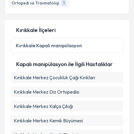
bilgilendireceğiz.
Ortopedi ve Travmatoloji
1
E-posta Adresiniz
Kırıkkale İlçeleri
Kişisel verilerimin işlenmesine ilişkin
Aydınlatma
Kırıkkale
Kapalı manipülasyon
Metni
'ni okudum ve kişisel verilerimin belirtilen
kapsamda işlenmesini kabul ediyorum.
Kapalı manipülasyon ile İlgili Hastalıklar
Takvim Talebini Gönder
Kırıkkale Merkez Çocukluk Çağı Kırıkları
Kırıkkale Merkez Diz Ortopedisi
Kırıkkale Merkez Kalça Çıkığı
Kırıkkale Merkez Kemik Büyümesi