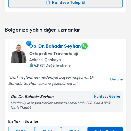
Randevu Talep Et
Randevu Takvimi Talebi
Dr. Halit Taş
için randevu takvimi talebi oluşturun.
Bölgenize yakın diğer uzmanlar
Size bu uzmandan randevu almanız için bir takvim
hazırlandığında e-posta ile bilgilendireceğiz.
Op. Dr. Bahadır Seyhan
E-posta Adresiniz
Ortopedi ve Travmatoloji
Ankara
, Çankaya
4.9
(
51
Değerlendirme)
Kişisel verilerimin işlenmesine ilişkin
Aydınlatma
Diz kireçlenmesi nedeniyle başvurmuştum… Dr
Devamı
Metni
'ni okudum ve kişisel verilerimin belirtilen
Bahadır Seyhan sorunu çözebilmek ...
kapsamda işlenmesini kabul ediyorum.
Op. Dr. Bahadır Seyhan
Haritada Göster
Maidan İş Ve Yaşam Merkezi Mustafa Kemal Mah. 2118. Cad A Blok
Takvim Talebini Gönder
No:167 Kat:14
En Yakın Saatler