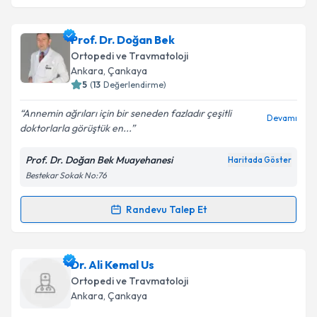
kapsamda işlenmesini kabul ediyorum.
Op. Dr. Umut Bektaş
için randevu takvimi talebi
Prof. Dr. Doğan Bek
oluşturun. Size bu uzmandan randevu almanız için bir
Takvim Talebini Gönder
Ortopedi ve Travmatoloji
takvim hazırlandığında e-posta ile bilgilendireceğiz.
Ankara
, Çankaya
5
(
13
Değerlendirme)
E-posta Adresiniz
Annemin ağrıları için bir seneden fazladır çeşitli
Devamı
doktorlarla görüştük en...
Prof. Dr. Doğan Bek Muayehanesi
Haritada Göster
Kişisel verilerimin işlenmesine ilişkin
Aydınlatma
Bestekar Sokak No:76
Metni
'ni okudum ve kişisel verilerimin belirtilen
kapsamda işlenmesini kabul ediyorum.
Randevu Talep Et
Randevu Takvimi Talebi
Takvim Talebini Gönder
Prof. Dr. Doğan Bek
için randevu takvimi talebi
Dr. Ali Kemal Us
oluşturun. Size bu uzmandan randevu almanız için bir
Ortopedi ve Travmatoloji
takvim hazırlandığında e-posta ile bilgilendireceğiz.
Ankara
, Çankaya