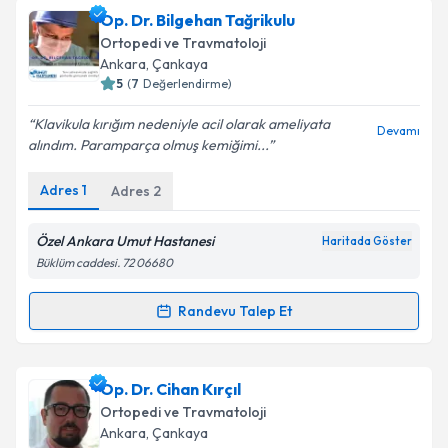
Op. Dr. Bilgehan Tağrikulu
Ortopedi ve Travmatoloji
Ankara
, Çankaya
5
(
7
Değerlendirme)
Klavikula kırığım nedeniyle acil olarak ameliyata
Devamı
alındım. Paramparça olmuş kemiğimi...
Adres
1
Adres
2
Özel Ankara Umut Hastanesi
Haritada Göster
Büklüm caddesi. 72 06680
Randevu Talep Et
Randevu Takvimi Talebi
Op. Dr. Bilgehan Tağrikulu
için randevu takvimi
Op. Dr. Cihan Kırçıl
talebi oluşturun. Size bu uzmandan randevu almanız
Ortopedi ve Travmatoloji
için bir takvim hazırlandığında e-posta ile
Ankara
, Çankaya
bilgilendireceğiz.