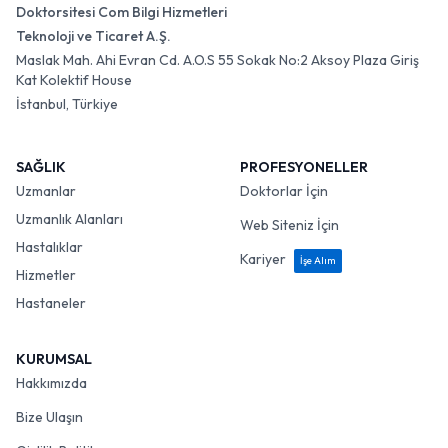
Doktorsitesi Com Bilgi Hizmetleri
Teknoloji ve Ticaret A.Ş.
Maslak Mah. Ahi Evran Cd. A.O.S 55 Sokak No:2 Aksoy Plaza Giriş
Kat Kolektif House
İstanbul, Türkiye
SAĞLIK
PROFESYONELLER
Uzmanlar
Doktorlar İçin
Uzmanlık Alanları
Web Siteniz İçin
Hastalıklar
Kariyer
İşe Alım
Hizmetler
Hastaneler
KURUMSAL
Hakkımızda
Bize Ulaşın