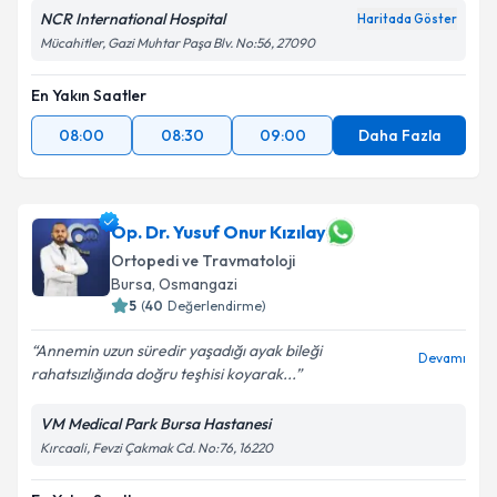
NCR International Hospital
Haritada Göster
Mücahitler, Gazi Muhtar Paşa Blv. No:56, 27090
En Yakın Saatler
08:00
08:30
09:00
Daha Fazla
Op. Dr. Yusuf Onur Kızılay
Ortopedi ve Travmatoloji
Bursa
, Osmangazi
5
(
40
Değerlendirme)
Annemin uzun süredir yaşadığı ayak bileği
Devamı
rahatsızlığında doğru teşhisi koyarak...
VM Medical Park Bursa Hastanesi
Kırcaali, Fevzi Çakmak Cd. No:76, 16220