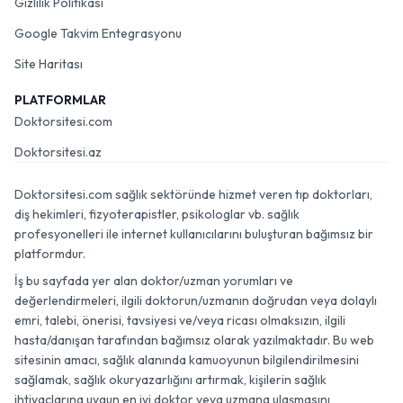
Gizlilik Politikası
Google Takvim Entegrasyonu
Site Haritası
PLATFORMLAR
Doktorsitesi.com
Doktorsitesi.az
Doktorsitesi.com sağlık sektöründe hizmet veren tıp doktorları,
diş hekimleri, fizyoterapistler, psikologlar vb. sağlık
profesyonelleri ile internet kullanıcılarını buluşturan bağımsız bir
platformdur.
İş bu sayfada yer alan doktor/uzman yorumları ve
değerlendirmeleri, ilgili doktorun/uzmanın doğrudan veya dolaylı
emri, talebi, önerisi, tavsiyesi ve/veya ricası olmaksızın, ilgili
hasta/danışan tarafından bağımsız olarak yazılmaktadır. Bu web
sitesinin amacı, sağlık alanında kamuoyunun bilgilendirilmesini
sağlamak, sağlık okuryazarlığını artırmak, kişilerin sağlık
ihtiyaçlarına uygun en iyi doktor veya uzmana ulaşmasını