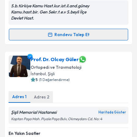
S.b.türkiye Kamu Hast.kur.ist.il.and.güney
Kamu.hast.bir. Gen Sekr.t.e.v S.beyli İlçe
Devlet Hast.
Kişisel verilerimin işlenmesine ilişkin
Aydınlatma
Metni
'ni okudum ve kişisel verilerimin belirtilen
Randevu Talep Et
Randevu Takvimi Talebi
kapsamda işlenmesini kabul ediyorum.
Uzm. Dr. Ahmet Tayfun Ayata
Takvim Talebini Gönder
için randevu takvimi
Prof. Dr. Olcay Güler
talebi oluşturun. Size bu uzmandan randevu almanız
Ortopedi ve Travmatoloji
için bir takvim hazırlandığında e-posta ile
İstanbul
, Şişli
bilgilendireceğiz.
5
(
1
Değerlendirme)
E-posta Adresiniz
Adres
1
Adres
2
Şişli Memorial Hastanesi
Haritada Göster
Kişisel verilerimin işlenmesine ilişkin
Aydınlatma
Kaptan Paşa Mah. Piyale Paşa Bulv, Okmeydanı Cd. No: 4
Metni
'ni okudum ve kişisel verilerimin belirtilen
kapsamda işlenmesini kabul ediyorum.
En Yakın Saatler