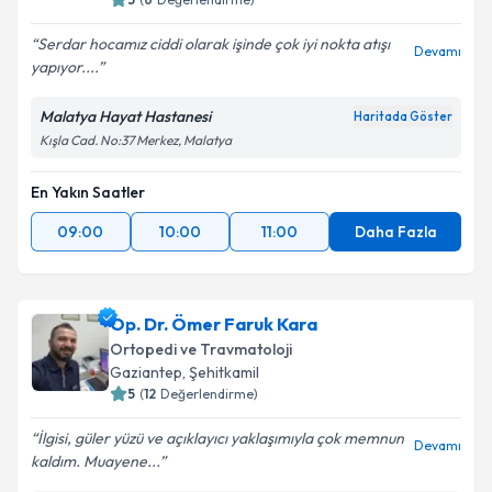
Serdar hocamız ciddi olarak işinde çok iyi nokta atışı
Devamı
yapıyor....
Malatya Hayat Hastanesi
Haritada Göster
Kışla Cad. No:37 Merkez, Malatya
En Yakın Saatler
09:00
10:00
11:00
Daha Fazla
Op. Dr. Ömer Faruk Kara
Ortopedi ve Travmatoloji
Gaziantep
, Şehitkamil
5
(
12
Değerlendirme)
İlgisi, güler yüzü ve açıklayıcı yaklaşımıyla çok memnun
Devamı
kaldım. Muayene...