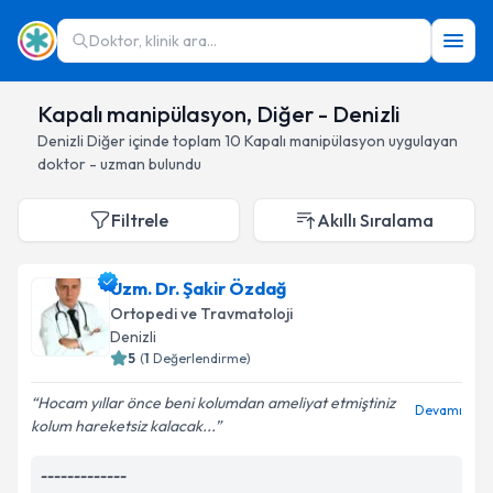
Doktor, klinik ara...
Kapalı manipülasyon, Diğer - Denizli
Denizli
Diğer
içinde toplam
10
Kapalı manipülasyon
uygulayan
doktor - uzman bulundu
Filtrele
Akıllı Sıralama
Uzm. Dr. Şakir Özdağ
Ortopedi ve Travmatoloji
Denizli
5
(
1
Değerlendirme)
Hocam yıllar önce beni kolumdan ameliyat etmiştiniz
Devamı
kolum hareketsiz kalacak...
-------------