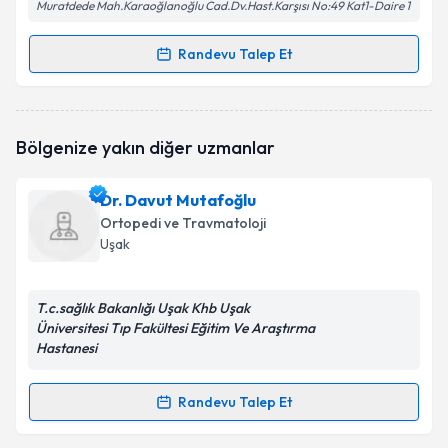
Muratdede Mah.Karaoğlanoğlu Cad.Dv.Hast.Karşısı No:49 Kat1-Daire 1
Randevu Talep Et
Randevu Takvimi Talebi
Uzm. Dr. Şakir Özdağ
için randevu takvimi talebi
Bölgenize yakın diğer uzmanlar
oluşturun. Size bu uzmandan randevu almanız için bir
takvim hazırlandığında e-posta ile bilgilendireceğiz.
Dr. Davut Mutafoğlu
E-posta Adresiniz
Ortopedi ve Travmatoloji
Uşak
T.c.sağlık Bakanlığı Uşak Khb Uşak
Kişisel verilerimin işlenmesine ilişkin
Aydınlatma
Üniversitesi Tıp Fakültesi Eğitim Ve Araştırma
Metni
'ni okudum ve kişisel verilerimin belirtilen
Hastanesi
kapsamda işlenmesini kabul ediyorum.
Randevu Talep Et
Randevu Takvimi Talebi
Takvim Talebini Gönder