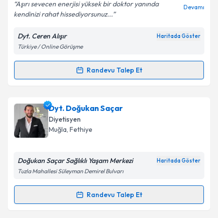
E-posta Adresiniz
Aşırı sevecen enerjisi yüksek bir doktor yanında
Devamı
kendinizi rahat hissediyorsunuz...
Dyt. Ceren Alışır
Haritada Göster
Türkiye / Online Görüşme
Kişisel verilerimin işlenmesine ilişkin
Aydınlatma
Metni
'ni okudum ve kişisel verilerimin belirtilen
kapsamda işlenmesini kabul ediyorum.
Randevu Talep Et
Randevu Takvimi Talebi
Takvim Talebini Gönder
Dyt. Ceren Alışır
için randevu takvimi talebi
Dyt. Doğukan Saçar
oluşturun. Size bu uzmandan randevu almanız için bir
Diyetisyen
takvim hazırlandığında e-posta ile bilgilendireceğiz.
Muğla
, Fethiye
E-posta Adresiniz
Doğukan Saçar Sağlıklı Yaşam Merkezi
Haritada Göster
Tuzla Mahallesi Süleyman Demirel Bulvarı
Kişisel verilerimin işlenmesine ilişkin
Aydınlatma
Randevu Talep Et
Randevu Takvimi Talebi
Metni
'ni okudum ve kişisel verilerimin belirtilen
kapsamda işlenmesini kabul ediyorum.