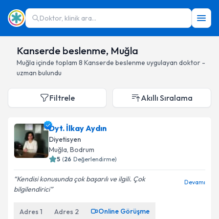
Doktor, klinik ara...
Kanserde beslenme, Muğla
Muğla
içinde toplam
8
Kanserde beslenme
uygulayan doktor -
uzman bulundu
Filtrele
Akıllı Sıralama
Dyt. İlkay Aydın
Diyetisyen
Muğla
, Bodrum
5
(
26
Değerlendirme)
Kendisi konusunda çok başarılı ve ilgili. Çok
Devamı
bilgilendirici
Online Görüşme
Adres
1
Adres
2