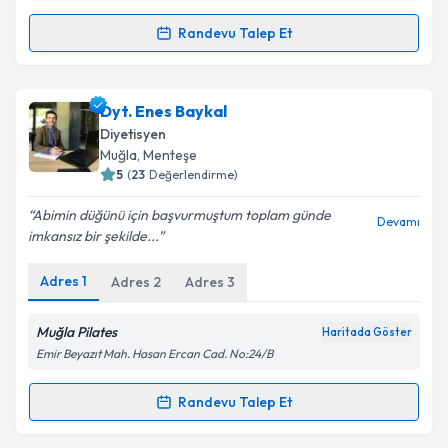
Takvim Talebini Gönder
Randevu Talep Et
Randevu Takvimi Talebi
Dyt. Beste Pulat Tulup
için randevu takvimi talebi
Dyt. Enes Baykal
oluşturun. Size bu uzmandan randevu almanız için bir
Diyetisyen
takvim hazırlandığında e-posta ile bilgilendireceğiz.
Muğla
, Menteşe
5
(
23
Değerlendirme)
E-posta Adresiniz
Abimin düğünü için başvurmuştum toplam günde
Devamı
imkansız bir şekilde...
Adres
1
Adres
2
Adres
3
Kişisel verilerimin işlenmesine ilişkin
Aydınlatma
Metni
'ni okudum ve kişisel verilerimin belirtilen
kapsamda işlenmesini kabul ediyorum.
Muğla Pilates
Haritada Göster
Emir Beyazıt Mah. Hasan Ercan Cad. No:24/B
Takvim Talebini Gönder
Randevu Talep Et
Randevu Takvimi Talebi