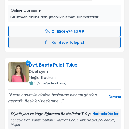
Online Görüşme
Bu uzman online danışmanlık hizmeti sunmaktadır.
0 (850) 474 83 99
Randevu Takvimi Talebi
Randevu Talep Et
Dyt. İlkay Aydın
için randevu takvimi talebi oluşturun.
Size bu uzmandan randevu almanız için bir takvim
Dyt. Beste Pulat Tulup
hazırlandığında e-posta ile bilgilendireceğiz.
Diyetisyen
E-posta Adresiniz
Muğla
, Bodrum
5
(
5
Değerlendirme)
Beste hanım ile birlikte beslenme planımı gözden
Devamı
geçirdik. Besinleri beslenme...
Kişisel verilerimin işlenmesine ilişkin
Aydınlatma
Metni
'ni okudum ve kişisel verilerimin belirtilen
Diyetisyen ve Yoga Eğitmeni Beste Pulat Tulup
Haritada Göster
kapsamda işlenmesini kabul ediyorum.
Konacık Mah. Kanuni Sultan Süleyman Cad. C Apt. No:57 C/2 Bodrum,
Muğla