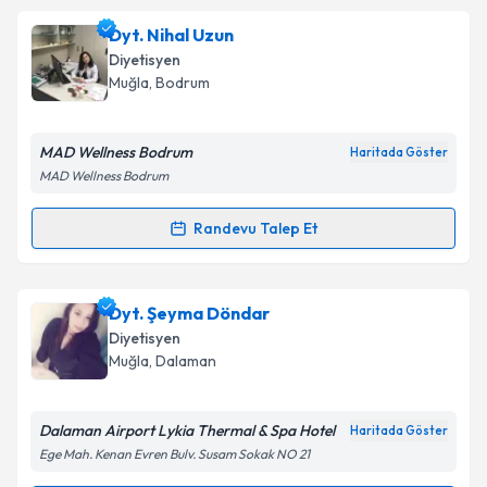
Dyt. Enes Baykal
için randevu takvimi talebi
Dyt. Nihal Uzun
oluşturun. Size bu uzmandan randevu almanız için bir
Diyetisyen
takvim hazırlandığında e-posta ile bilgilendireceğiz.
Muğla
, Bodrum
E-posta Adresiniz
MAD Wellness Bodrum
Haritada Göster
MAD Wellness Bodrum
Kişisel verilerimin işlenmesine ilişkin
Aydınlatma
Randevu Talep Et
Randevu Takvimi Talebi
Metni
'ni okudum ve kişisel verilerimin belirtilen
kapsamda işlenmesini kabul ediyorum.
Dyt. Nihal Uzun
için randevu takvimi talebi oluşturun.
Dyt. Şeyma Döndar
Size bu uzmandan randevu almanız için bir takvim
Takvim Talebini Gönder
Diyetisyen
hazırlandığında e-posta ile bilgilendireceğiz.
Muğla
, Dalaman
E-posta Adresiniz
Dalaman Airport Lykia Thermal & Spa Hotel
Haritada Göster
Ege Mah. Kenan Evren Bulv. Susam Sokak NO 21