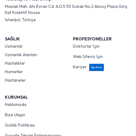
Maslak Mah. Ahi Evran Cd. A.O.S 55 Sokak No:2 Aksoy Plaza Giriş
Kat Kolektif House
İstanbul, Türkiye
SAĞLIK
PROFESYONELLER
Uzmanlar
Doktorlar İçin
Uzmanlık Alanları
Web Siteniz İçin
Hastalıklar
Kariyer
İşe Alım
Hizmetler
Hastaneler
KURUMSAL
Hakkımızda
Bize Ulaşın
Gizlilik Politikası
Google Takvim Entegrasyonu