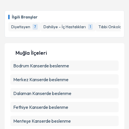
Dyt. Doğukan Saçar
için randevu takvimi talebi
oluşturun. Size bu uzmandan randevu almanız için bir
Takvim Talebini Gönder
İlgili Branşlar
takvim hazırlandığında e-posta ile bilgilendireceğiz.
Diyetisyen
Dahiliye - İç Hastalıkları
Tıbbi Onkoloji
7
1
1
E-posta Adresiniz
Muğla İlçeleri
Kişisel verilerimin işlenmesine ilişkin
Aydınlatma
Bodrum
Metni
Kanserde beslenme
'ni okudum ve kişisel verilerimin belirtilen
kapsamda işlenmesini kabul ediyorum.
Merkez
Kanserde beslenme
Takvim Talebini Gönder
Dalaman
Kanserde beslenme
Fethiye
Kanserde beslenme
Menteşe
Kanserde beslenme