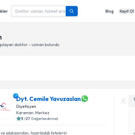
ikler
Blog
Kayıt Ol
n
ulayan doktor - uzman bulundu
Dyt. Cemile Yavuzaslan
Diyetisyen
Karaman
, Merkez
5
(
27
Değerlendirme)
i ve alakasından, hazırladığı listelerin