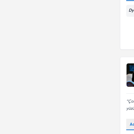
Dy
Çok
yüzü
A