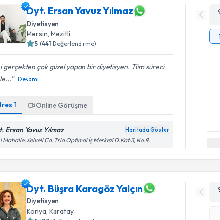
Dyt. Ersan Yavuz Yılmaz
Diyetisyen
Mersin
, Mezitli
5
(
441
Değerlendirme)
ni gerçekten çok güzel yapan bir diyetisyen. Tüm süreci
le...
Devamı
dres
1
Online Görüşme
t. Ersan Yavuz Yılmaz
Haritada Göster
i Mahalle, Kelveli Cd. Tria Optimal İş Merkezi D:Kat:3, No:9,
Dyt. Büşra Karagöz Yalçın
Diyetisyen
Konya
, Karatay