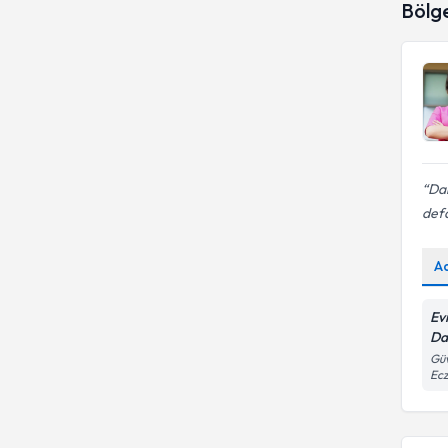
Bölg
Ketojenik diyet
Dah
defa
A
Ev
Da
Güv
Ecz