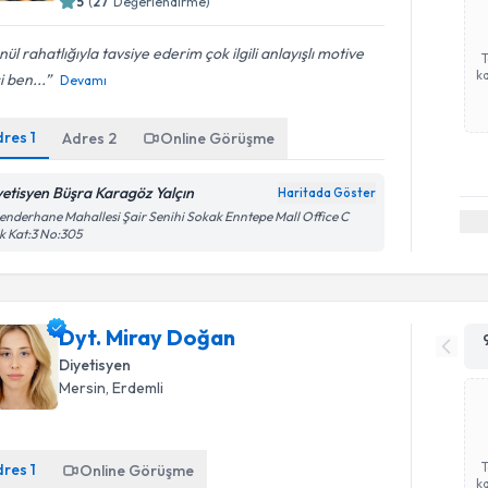
5
(
27
Değerlendirme)
ül rahatlığıyla tavsiye ederim çok ilgili anlayışlı motive
ka
i ben...
Devamı
dres
1
Adres
2
Online Görüşme
yetisyen Büşra Karagöz Yalçın
Haritada Göster
enderhane Mahallesi Şair Senihi Sokak Enntepe Mall Office C
k Kat:3 No:305
Dyt. Miray Doğan
Diyetisyen
Mersin
, Erdemli
dres
1
Online Görüşme
ka