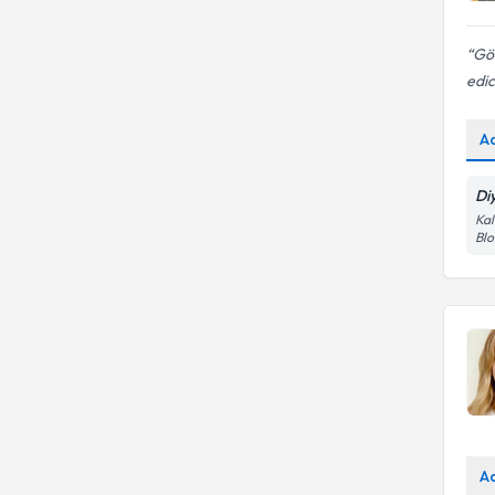
Gön
edic
A
Di
Kal
Blo
A