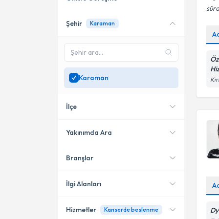
sürd
Şehir
Karaman
Online danışmanlık sunan
A
uzmanları göster
Sadece
Karaman
Öz
bölgesinde uzman ara
Hi
Karaman
Kir
İlçe
Yakınımda Ara
Branşlar
Konumuma yakın uzmanları
Merkez
göster
İlgi Alanları
A
Hizmetler
Kanserde beslenme
Dy
Diyetisyen