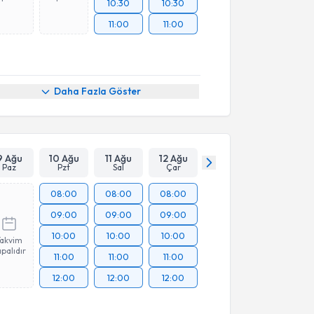
10:30
10:30
11:00
11:00
Daha Fazla Göster
9 Ağu
10 Ağu
11 Ağu
12 Ağu
Paz
Pzt
Sal
Çar
08:00
08:00
08:00
09:00
09:00
09:00
10:00
10:00
10:00
Takvim
palıdır
11:00
11:00
11:00
12:00
12:00
12:00