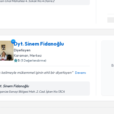
sin Ünal Mahallesi 4. Sokak No:4 Daire:2
Randevu T
Dyt. Sine
Dyt. Sinem Fidanoğlu
Size bu uzm
hazırlandığ
Diyetisyen
Karaman
, Merkez
E-posta Ad
5
(
1
Değerlendirme)
B
 kelimeyle mükemmel işinin ehli bir diyetisyen
Devamı
Kişisel
t. Sinem Fidanoğlu
okudum
anize Sanayi Bölgesi Mah. 2. Cad. İşken No:13CA
işlenm