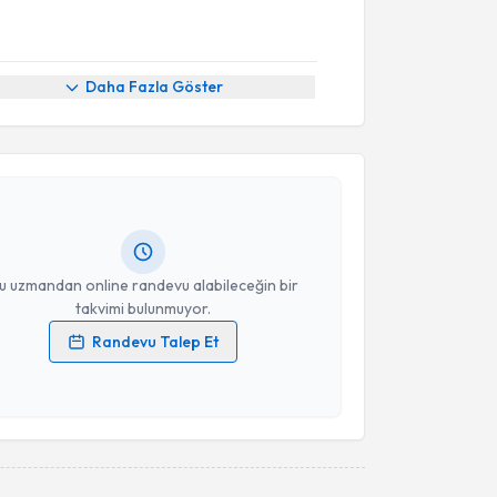
Daha Fazla Göster
akvimi Talebi
m Fidanoğlu
için randevu takvimi talebi oluşturun.
andan randevu almanız için bir takvim
ında e-posta ile bilgilendireceğiz.
resiniz
u uzmandan online randevu alabileceğin bir
takvimi bulunmuyor.
Randevu Talep Et
 verilerimin işlenmesine ilişkin
Aydınlatma Metni
'ni
 ve kişisel verilerimin belirtilen kapsamda
esini kabul ediyorum.
Takvim Talebini Gönder