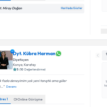
t. Miray Doğan
Haritada Göster
Dyt. Kübra Harman
Diyetisyen
Konya
, Karatay
5
(
10
Değerlendirme)
 fazla deneyimim yok yeni tanıştık ama güler
ka
...
Devamı
dres
1
Online Görüşme