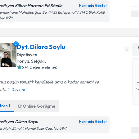
yetisyen Kübra Harman Fit Studio
Haritada Göster
enderhane Mahallesi Şair Senihi Sk Entepemall AVM C Blok Kat:8
Kapı 804
Dyt. Dilara Soylu
Diyetisyen
Konya
, Selçuklu
5
(
4
Değerlendirme)
üz bugün tanıştık kendisiyle ama o kadar samimi ve
ka
if...
Devamı
dres
1
Online Görüşme
yetisyen Dilara Soylu
Haritada Göster
ır Mah. Elmalılı Hamdi Yazır Cad. No:69/A