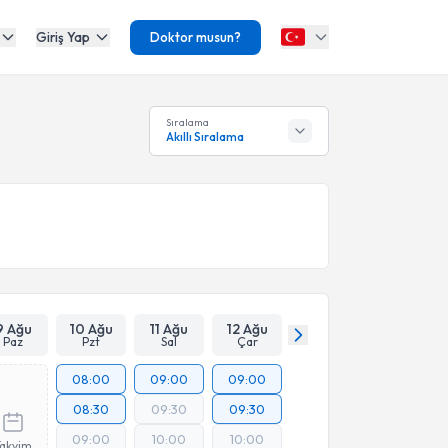
Giriş Yap
Doktor musun?
Sıralama
Akıllı Sıralama
9 Ağu
10 Ağu
11 Ağu
12 Ağu
Paz
Pzt
Sal
Çar
08:00
09:00
09:00
08:30
09:30
09:30
09:00
10:00
10:00
Takvim