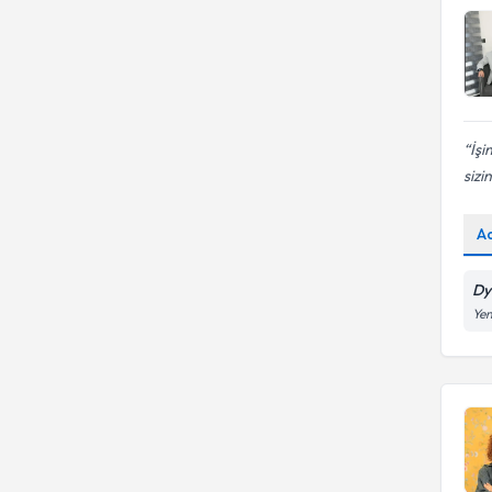
İşi
sizin
A
Dy
Yen