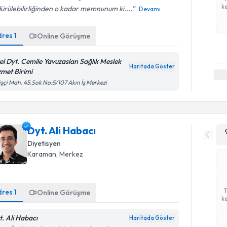
ka
ürülebilirliğinden o kadar memnunum ki....
Devamı
dres
1
Online Görüşme
el Dyt. Cemile Yavuzaslan Sağlık Meslek
Haritada Göster
zmet Birimi
işçi Mah. 45.Sok No:5/107 Akın İş Merkezi
Dyt. Ali Habacı
Diyetisyen
Karaman
, Merkez
dres
1
Online Görüşme
ka
t. Ali Habacı
Haritada Göster