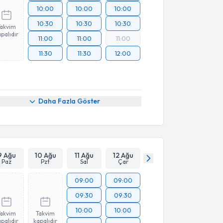
10:00
10:00
10:00
10:30
10:30
10:30
Takvim
palıdır
11:00
11:00
11:00
11:30
11:30
12:00
Daha Fazla Göster
9 Ağu
10 Ağu
11 Ağu
12 Ağu
Paz
Pzt
Sal
Çar
09:00
09:00
09:30
09:30
10:00
10:00
Takvim
Takvim
palıdır
kapalıdır