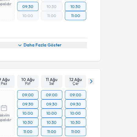
palıdır
09:30
10:30
10:30
10:00
11:00
11:00
Daha Fazla Göster
9 Ağu
10 Ağu
11 Ağu
12 Ağu
Paz
Pzt
Sal
Çar
09:00
09:00
09:00
09:30
09:30
09:30
10:00
10:00
10:00
Takvim
palıdır
10:30
10:30
10:30
11:00
11:00
11:00