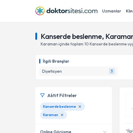
Uzmanlar
Klin
Kanserde beslenme, Karama
Karaman
içinde toplam
10
Kanserde beslenme
uyg
İlgili Branşlar
Diyetisyen
3
Aktif Filtreler
Kanserde beslenme
Karaman
İlg
Online Görüşme