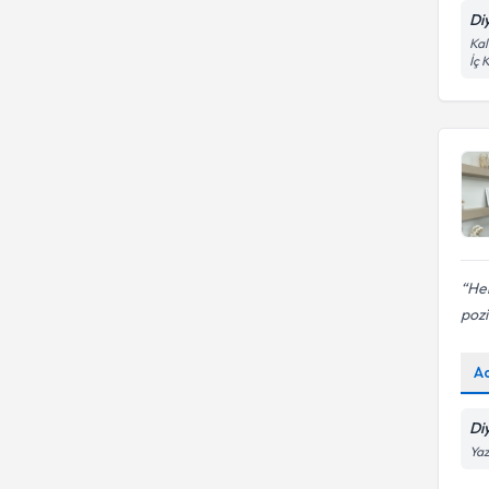
Di
Kal
İç 
Hen
pozit
A
Di
Yaz