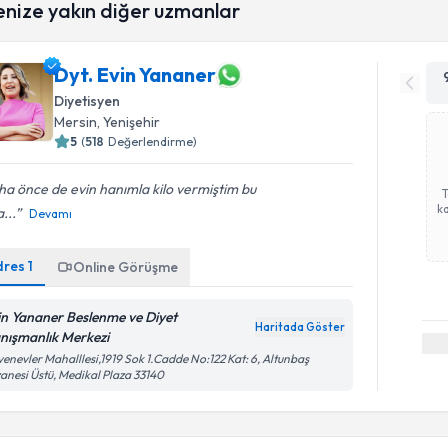
enize yakın diğer uzmanlar
Dyt. Evin Yananer
Diyetisyen
Mersin
, Yenişehir
5
(
518
Değerlendirme)
a önce de evin hanımla kilo vermiştim bu
ka
...
Devamı
dres
1
Online Görüşme
in Yananer Beslenme ve Diyet
Haritada Göster
nışmanlık Merkezi
enevler Mahalllesi,1919 Sok 1.Cadde No:122 Kat: 6, Altunbaş
anesi Üstü, Medikal Plaza 33140