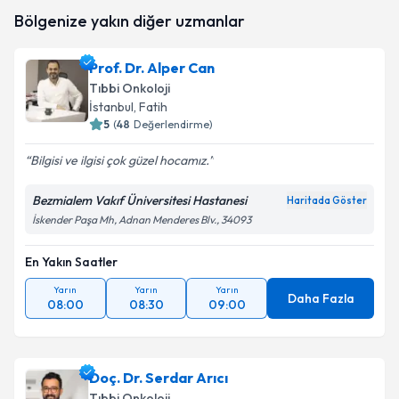
Uzm. Dr. Ferhat Telli
için randevu takvimi talebi
Bölgenize yakın diğer uzmanlar
oluşturun. Size bu uzmandan randevu almanız için bir
takvim hazırlandığında e-posta ile bilgilendireceğiz.
Prof. Dr. Alper Can
E-posta Adresiniz
Tıbbi Onkoloji
İstanbul
, Fatih
5
(
48
Değerlendirme)
Bilgisi ve ilgisi çok güzel hocamız.
Kişisel verilerimin işlenmesine ilişkin
Aydınlatma
Metni
'ni okudum ve kişisel verilerimin belirtilen
Bezmialem Vakıf Üniversitesi Hastanesi
kapsamda işlenmesini kabul ediyorum.
Haritada Göster
İskender Paşa Mh, Adnan Menderes Blv., 34093
Takvim Talebini Gönder
En Yakın Saatler
Yarın
Yarın
Yarın
Daha Fazla
08:00
08:30
09:00
Doç. Dr. Serdar Arıcı
Tıbbi Onkoloji