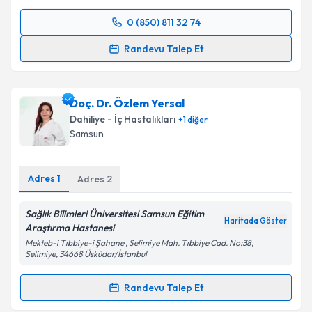
Metni
'ni okudum ve kişisel verilerimin belirtilen
0 (850) 811 32 74
kapsamda işlenmesini kabul ediyorum.
Randevu Takvimi Talebi
Randevu Talep Et
Takvim Talebini Gönder
Doç. Dr. Melih Şimşek
için randevu takvimi talebi
oluşturun. Size bu uzmandan randevu almanız için bir
Doç. Dr. Özlem Yersal
takvim hazırlandığında e-posta ile bilgilendireceğiz.
Dahiliye - İç Hastalıkları
+
1
diğer
E-posta Adresiniz
Samsun
Adres
1
Adres
2
Kişisel verilerimin işlenmesine ilişkin
Aydınlatma
Sağlık Bilimleri Üniversitesi Samsun Eğitim
Metni
'ni okudum ve kişisel verilerimin belirtilen
Haritada Göster
Araştırma Hastanesi
kapsamda işlenmesini kabul ediyorum.
Mekteb-i Tıbbiye-i Şahane , Selimiye Mah. Tıbbiye Cad. No:38,
Selimiye, 34668 Üsküdar/İstanbul
Takvim Talebini Gönder
Randevu Talep Et
Randevu Takvimi Talebi