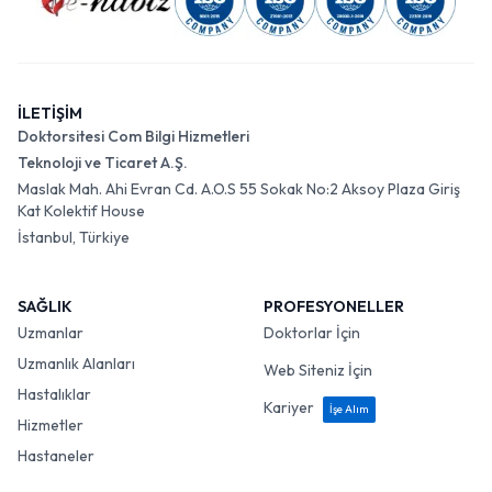
İLETİŞİM
Doktorsitesi Com Bilgi Hizmetleri
Teknoloji ve Ticaret A.Ş.
Maslak Mah. Ahi Evran Cd. A.O.S 55 Sokak No:2 Aksoy Plaza Giriş
Kat Kolektif House
İstanbul, Türkiye
SAĞLIK
PROFESYONELLER
Uzmanlar
Doktorlar İçin
Uzmanlık Alanları
Web Siteniz İçin
Hastalıklar
Kariyer
İşe Alım
Hizmetler
Hastaneler