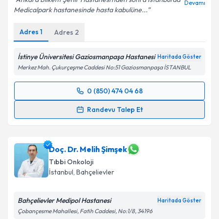
Devamı
Medicalpark hastanesinde hasta kabulüne...
Adres
1
Adres
2
İstinye Üniversitesi Gaziosmanpaşa Hastanesi
Haritada Göster
Merkez Mah. Çukurçeşme Caddesi No:51 Gaziosmanpaşa İSTANBUL
0 (850) 474 04 68
Randevu Takvimi Talebi
Randevu Talep Et
Prof. Dr. Doğan Uncu
için randevu takvimi talebi
oluşturun. Size bu uzmandan randevu almanız için bir
takvim hazırlandığında e-posta ile bilgilendireceğiz.
Doç. Dr. Melih Şimşek
Tıbbi Onkoloji
E-posta Adresiniz
İstanbul
, Bahçelievler
Bahçelievler Medipol Hastanesi
Haritada Göster
Çobançesme Mahallesi, Fatih Caddesi, No:1/8, 34196
Kişisel verilerimin işlenmesine ilişkin
Aydınlatma