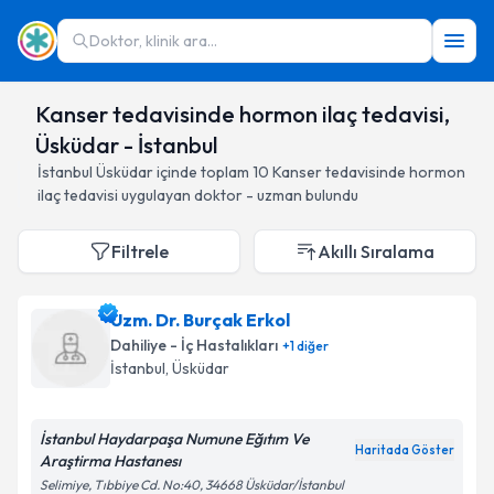
Doktor, klinik ara...
Kanser tedavisinde hormon ilaç tedavisi,
Üsküdar - İstanbul
İstanbul
Üsküdar
içinde toplam
10
Kanser tedavisinde hormon
ilaç tedavisi
uygulayan doktor - uzman bulundu
Filtrele
Akıllı Sıralama
Uzm. Dr. Burçak Erkol
Dahiliye - İç Hastalıkları
+
1
diğer
İstanbul
, Üsküdar
İstanbul Haydarpaşa Numune Eğıtım Ve
Haritada Göster
Araştirma Hastanesı
Selimiye, Tıbbiye Cd. No:40, 34668 Üsküdar/İstanbul