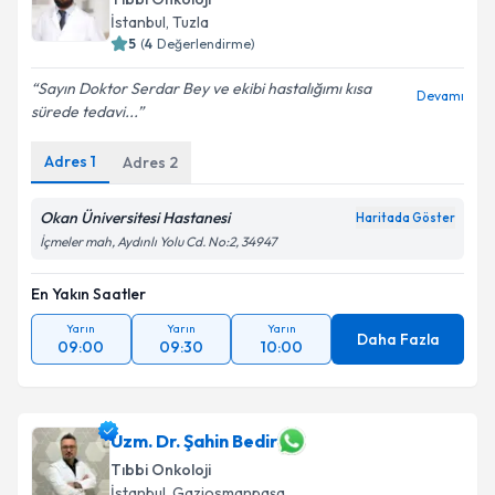
İstanbul
, Tuzla
5
(
4
Değerlendirme)
Sayın Doktor Serdar Bey ve ekibi hastalığımı kısa
Devamı
sürede tedavi...
Adres
1
Adres
2
Okan Üniversitesi Hastanesi
Haritada Göster
İçmeler mah, Aydınlı Yolu Cd. No:2, 34947
En Yakın Saatler
Yarın
Yarın
Yarın
Daha Fazla
09:00
09:30
10:00
Uzm. Dr. Şahin Bedir
Tıbbi Onkoloji
İstanbul
, Gaziosmanpaşa