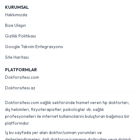
KURUMSAL
Hakkımızda
Bize Ulaşın
Gizlilik Politikası
Google Takvim Entegrasyonu
Site Haritası
PLATFORMLAR
Doktorsitesi.com
Doktorsitesi.az
Doktorsitesi.com sağlık sektöründe hizmet veren tıp doktorları,
diş hekimleri, fizyoterapistler, psikologlar vb. sağlık
profesyonelleri ile internet kullanıcılarını buluşturan bağımsız bir
platformdur.
İş bu sayfada yer alan doktor/uzman yorumları ve
değerlendirmeleri, ilgili doktorun/uzmanın doğrudan veya dolaylı