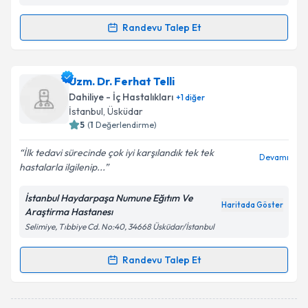
Randevu Talep Et
Randevu Takvimi Talebi
Uzm. Dr. Burçak Erkol
için randevu takvimi talebi
Uzm. Dr. Ferhat Telli
oluşturun. Size bu uzmandan randevu almanız için bir
Dahiliye - İç Hastalıkları
+
1
diğer
takvim hazırlandığında e-posta ile bilgilendireceğiz.
İstanbul
, Üsküdar
5
(
1
Değerlendirme)
E-posta Adresiniz
İlk tedavi sürecinde çok iyi karşılandık tek tek
Devamı
hastalarla ilgilenip...
İstanbul Haydarpaşa Numune Eğıtım Ve
Kişisel verilerimin işlenmesine ilişkin
Aydınlatma
Haritada Göster
Araştirma Hastanesı
Metni
'ni okudum ve kişisel verilerimin belirtilen
Selimiye, Tıbbiye Cd. No:40, 34668 Üsküdar/İstanbul
kapsamda işlenmesini kabul ediyorum.
Randevu Talep Et
Randevu Takvimi Talebi
Takvim Talebini Gönder