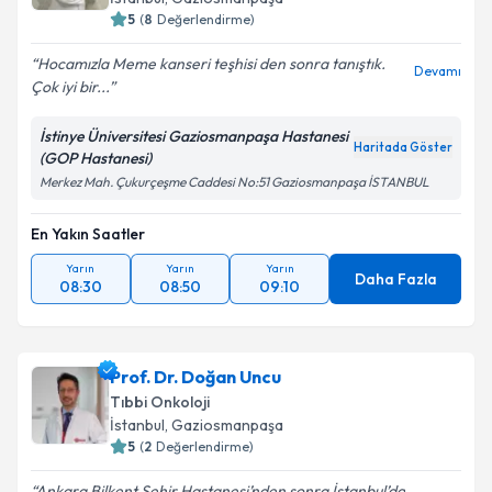
5
(
8
Değerlendirme)
Hocamızla Meme kanseri teşhisi den sonra tanıştık.
Devamı
Çok iyi bir...
İstinye Üniversitesi Gaziosmanpaşa Hastanesi
Haritada Göster
(GOP Hastanesi)
Merkez Mah. Çukurçeşme Caddesi No:51 Gaziosmanpaşa İSTANBUL
En Yakın Saatler
Yarın
Yarın
Yarın
Daha Fazla
08:30
08:50
09:10
Prof. Dr. Doğan Uncu
Tıbbi Onkoloji
İstanbul
, Gaziosmanpaşa
5
(
2
Değerlendirme)
Ankara Bilkent Şehir Hastanesi’nden sonra İstanbul’da