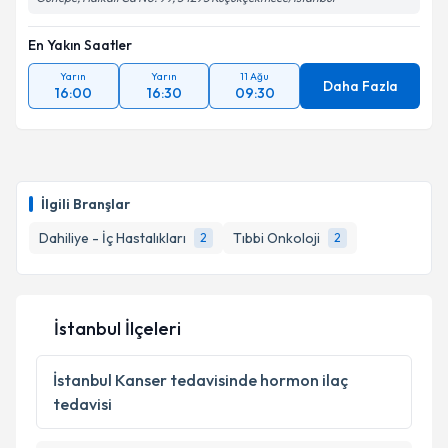
En Yakın Saatler
Kişisel verilerimin işlenmesine ilişkin
Aydınlatma
Metni
'ni okudum ve kişisel verilerimin belirtilen
Yarın
Yarın
11 Ağu
Daha Fazla
kapsamda işlenmesini kabul ediyorum.
16:00
16:30
09:30
Takvim Talebini Gönder
İlgili Branşlar
Dahiliye - İç Hastalıkları
Tıbbi Onkoloji
2
2
İstanbul İlçeleri
İstanbul
Kanser tedavisinde hormon ilaç
tedavisi