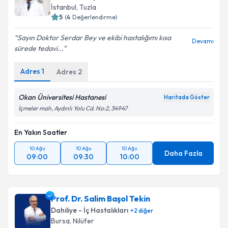
İstanbul
, Tuzla
5
(
4
Değerlendirme)
Sayın Doktor Serdar Bey ve ekibi hastalığımı kısa
Devamı
sürede tedavi...
Adres
1
Adres
2
Okan Üniversitesi Hastanesi
Haritada Göster
İçmeler mah, Aydınlı Yolu Cd. No:2, 34947
En Yakın Saatler
10 Ağu
10 Ağu
10 Ağu
Daha Fazla
09:00
09:30
10:00
Prof. Dr. Salim Başol Tekin
Dahiliye - İç Hastalıkları
+
2
diğer
Bursa
, Nilüfer