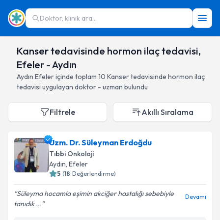
Doktor, klinik ara...
Kanser tedavisinde hormon ilaç tedavisi,
Efeler - Aydın
Aydın
Efeler
içinde toplam
10
Kanser tedavisinde hormon ilaç
tedavisi
uygulayan doktor - uzman bulundu
Filtrele
Akıllı Sıralama
Uzm. Dr. Süleyman Erdoğdu
Tıbbi Onkoloji
Aydın
, Efeler
5
(
18
Değerlendirme)
Süleyma hocamla eşimin akciğer hastalığı sebebiyle
Devamı
tanıdık ...