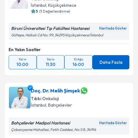
İstanbul
, Küçükçekmece
5
(
1
Değerlendirme)
Biruni Üniversitesi Tıp Fakültesi Hastanesi
Haritada Göster
Gültepe, Halkalı Cd No: 99, 34295 Küçükçekmece/İstanbul
En Yakın Saatler
Yarın
Yarın
10 Ağu
Daha Fazla
10:00
11:30
16:00
Doç. Dr. Melih Şimşek
Tıbbi Onkoloji
İstanbul
, Bahçelievler
Bahçelievler Medipol Hastanesi
Haritada Göster
Çobançesme Mahallesi, Fatih Caddesi, No:1/8, 34196