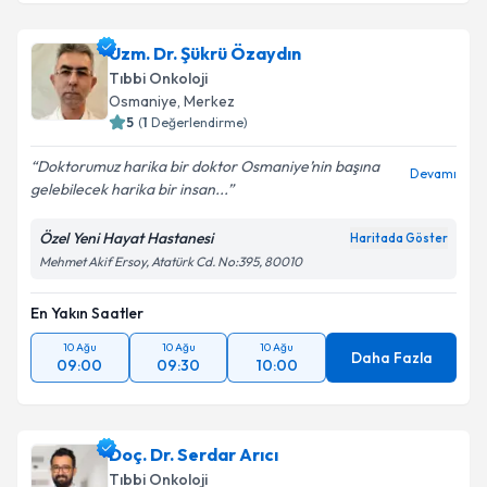
Uzm. Dr. Şükrü Özaydın
Tıbbi Onkoloji
Osmaniye
, Merkez
5
(
1
Değerlendirme)
Doktorumuz harika bir doktor Osmaniye’nin başına
Devamı
gelebilecek harika bir insan...
Özel Yeni Hayat Hastanesi
Haritada Göster
Mehmet Akif Ersoy, Atatürk Cd. No:395, 80010
En Yakın Saatler
10 Ağu
10 Ağu
10 Ağu
Daha Fazla
09:00
09:30
10:00
Doç. Dr. Serdar Arıcı
Tıbbi Onkoloji