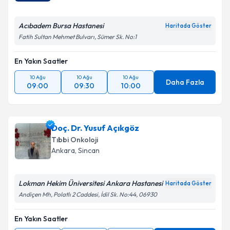
Acıbadem Bursa Hastanesi
Haritada Göster
Fatih Sultan Mehmet Bulvarı, Sümer Sk. No:1
En Yakın Saatler
10 Ağu
10 Ağu
10 Ağu
Daha Fazla
09:00
09:30
10:00
Doç. Dr. Yusuf Açıkgöz
Tıbbi Onkoloji
Ankara
, Sincan
Lokman Hekim Üniversitesi Ankara Hastanesi
Haritada Göster
Andiçen Mh, Polatlı 2 Caddesi, İdil Sk. No:44, 06930
En Yakın Saatler