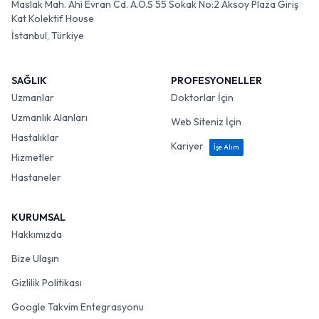
Maslak Mah. Ahi Evran Cd. A.O.S 55 Sokak No:2 Aksoy Plaza Giriş
Kat Kolektif House
İstanbul, Türkiye
SAĞLIK
PROFESYONELLER
Uzmanlar
Doktorlar İçin
Uzmanlık Alanları
Web Siteniz İçin
Hastalıklar
Kariyer
İşe Alım
Hizmetler
Hastaneler
KURUMSAL
Hakkımızda
Bize Ulaşın
Gizlilik Politikası
Google Takvim Entegrasyonu