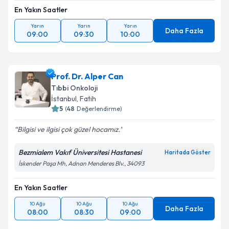
Takvim Talebini Gönder
En Yakın Saatler
Yarın
Yarın
Yarın
Daha Fazla
09:00
09:30
10:00
Prof. Dr. Alper Can
Tıbbi Onkoloji
İstanbul
, Fatih
5
(
48
Değerlendirme)
Bilgisi ve ilgisi çok güzel hocamız.
Bezmialem Vakıf Üniversitesi Hastanesi
Haritada Göster
İskender Paşa Mh, Adnan Menderes Blv., 34093
En Yakın Saatler
10 Ağu
10 Ağu
10 Ağu
Daha Fazla
08:00
08:30
09:00