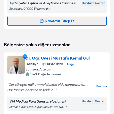
Aydın Şehir Eğitim ve Araştırma Hastanesi
Haritada Göster
Şevketiye, 09000 Efeler/Aydın
Randevu Talep Et
Randevu Takvimi Talebi
Uzm. Dr. Süleyman Erdoğdu
için randevu takvimi
Bölgenize yakın diğer uzmanlar
talebi oluşturun. Size bu uzmandan randevu almanız
için bir takvim hazırlandığında e-posta ile
bilgilendireceğiz.
Dr. Öğr. Üyesi Mustafa Kemal Gül
Dahiliye - İç Hastalıkları
+
1
diğer
E-posta Adresiniz
Samsun
, Atakum
5
(
49
Değerlendirme)
Zor süreçte mükemmel destek oldu minnettarız…. .
Devamı
Hastaneye herkese teşekkür...
Kişisel verilerimin işlenmesine ilişkin
Aydınlatma
Metni
'ni okudum ve kişisel verilerimin belirtilen
kapsamda işlenmesini kabul ediyorum.
VM Medical Park Samsun Hastanesi
Haritada Göster
Mimar Sinan Mah. Alparslan Bulvarı, No: 17