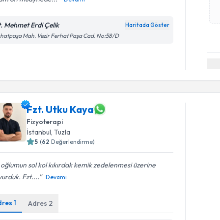
t. Mehmet Erdi Çelik
Haritada Göster
hatpaşa Mah. Vezir Ferhat Paşa Cad. No:58/D
Fzt. Utku Kaya
Fizyoterapi
İstanbul
, Tuzla
5
(
62
Değerlendirme)
 oğlumun sol kol kıkırdak kemik zedelenmesi üzerine
urduk. Fzt....
Devamı
dres
1
Adres
2