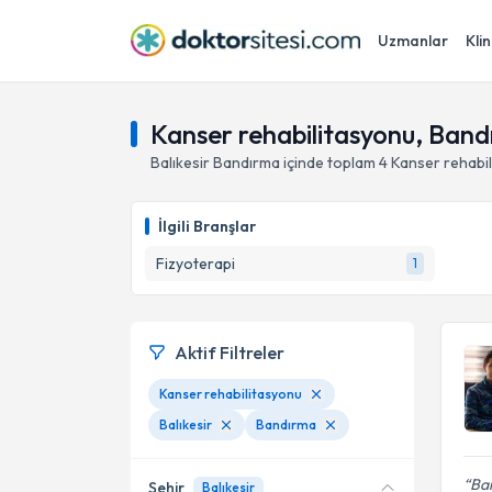
Uzmanlar
Klin
Kanser rehabilitasyonu, Bandı
Balıkesir
Bandırma
içinde toplam
4
Kanser rehabi
İlgili Branşlar
Fizyoterapi
1
Aktif Filtreler
Kanser rehabilitasyonu
Balıkesir
Bandırma
Ban
Şehir
Balıkesir