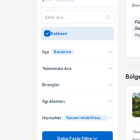
Emr
Fi
Sa
Balıkesir
Paş
İlçe
Bandırma
Yakınımda Ara
Bölg
Branşlar
Konumuma yakın uzmanları
Bandırma
göster
İlgi Alanları
Hizmetler
Kanser rehabilitasyonu
Fizyoterapi
İns
Mezuniyet
Ağrı
Daha Fazla Filtre
hoc