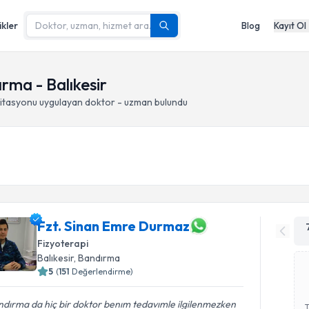
ikler
Blog
Kayıt Ol
rma - Balıkesir
litasyonu
uygulayan doktor - uzman bulundu
Fzt. Sinan Emre Durmaz
Fizyoterapi
Balıkesir
, Bandırma
5
(
151
Değerlendirme)
dırma da hiç bir doktor benım tedavımle ilgilenmezken