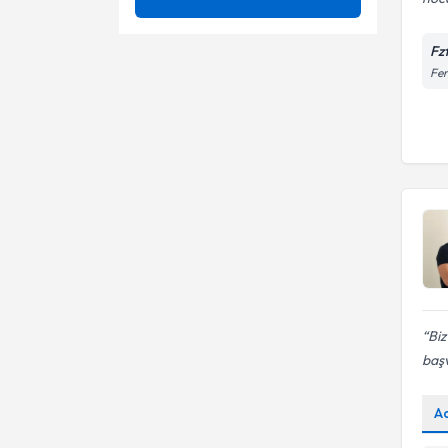
Ağrı Kontrolü
Ünvan
Ağrı
Fz
Ameliyatsız Bel Ağrısı Tedavisi
Fer
Ayak Bileği Yaralanmaları
Doğu Akdeniz Üniversitesi
Ameliyatsız Bel Fıtığı Tedavisi
Bağ Yaralanmaları
Fzt.
Ameliyatsız Boyun Düzleşmesi
Bel Ağrıları
Tedavisi
Ameliyatsız Boyun Fıtığı
Bel - boyun ağrıları
Tedavisi
Ameliyatsız Fibromiyalji
Bel - boyun fıtığı
Tedavisi
Ameliyatsız Kalça Kireçlenmesi
Boyun Ağrıları
Tedavisi
Ameliyatsız Menisküs Yırtığı
Boyun Düzleşmesi
Biz
Tedavisi
başv
Ameliyatsız Omuz Ağrısı
Brachial plexus
Tedavisi
A
Bütüncül Değerlendirme