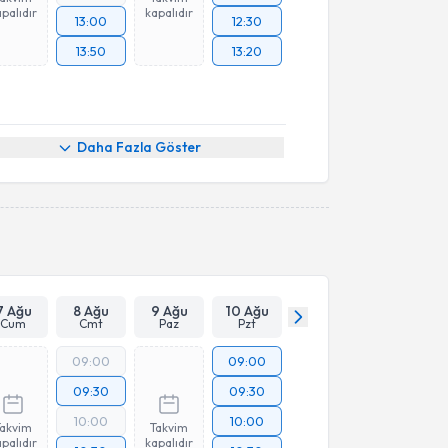
palıdır
kapalıdır
13:00
12:30
13:50
13:20
Daha Fazla Göster
7 Ağu
8 Ağu
9 Ağu
10 Ağu
Cum
Cmt
Paz
Pzt
09:00
09:00
09:30
09:30
10:00
10:00
Takvim
Takvim
palıdır
kapalıdır