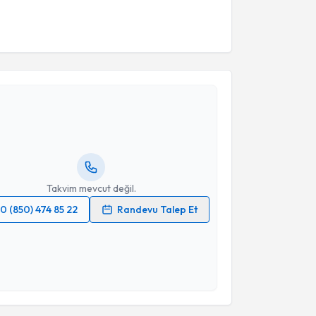
akvimi Talebi
i Cenker
için randevu takvimi talebi oluşturun. Size bu
ndevu almanız için bir takvim hazırlandığında e-
lgilendireceğiz.
resiniz
Takvim mevcut değil.
0 (850) 474 85 22
Randevu Talep Et
 verilerimin işlenmesine ilişkin
Aydınlatma Metni
'ni
 ve kişisel verilerimin belirtilen kapsamda
esini kabul ediyorum.
Takvim Talebini Gönder