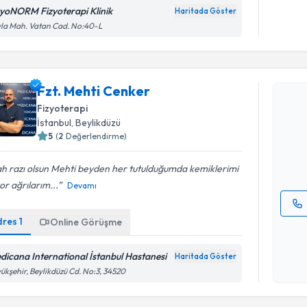
zyoNORM Fizyoterapi Klinik
Haritada Göster
la Mah. Vatan Cad. No:40-L
Randevu T
Fzt. Mehti Cenker
Fzt. Meht
Fizyoterapi
uzmandan ra
İstanbul
, Beylikdüzü
posta ile bi
5
(
2
Değerlendirme)
E-posta Ad
ah razı olsun Mehti beyden her tutulduğumda kemiklerimi
or ağrılarım...
Devamı
dres
1
Online Görüşme
Kişisel
okudum
işlenm
dicana International İstanbul Hastanesi
Haritada Göster
ükşehir, Beylikdüzü Cd. No:3, 34520