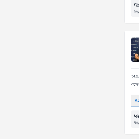
Fi
Yay
All
açıy
A
Me
Büy