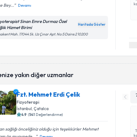
ka
e Bey...
Devamı
zyoterapist Sinan Emre Durmaz Özel
Haritada Göster
ğlık Hizmet Birimi
akent Mah. 17044 Sk. Uz Çınar Apt. No:5 Daire:2 10200
enize yakın diğer uzmanlar
Fzt. Mehmet Erdi Çelik
Fizyoterapi
İstanbul
, Çatalca
4.9
(
541
Değerlendirme)
an sağlığı önceliğiniz olduğu için teşekkürler Mehmet
ka
am ön muaynede...
Devamı