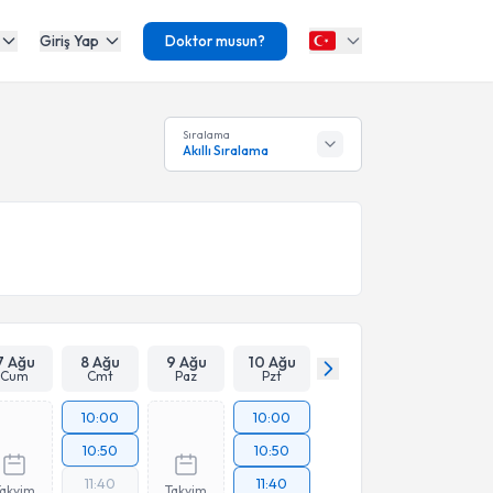
Giriş Yap
Doktor musun?
Sıralama
Akıllı Sıralama
7 Ağu
8 Ağu
9 Ağu
10 Ağu
Cum
Cmt
Paz
Pzt
10:00
10:00
10:50
10:50
11:40
11:40
Takvim
Takvim