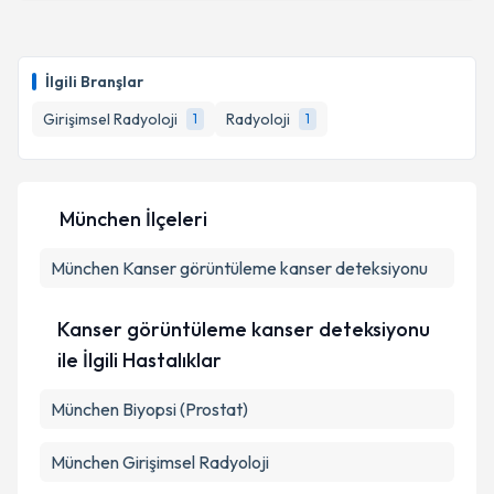
kapsamda işlenmesini kabul ediyorum.
Uzm. Dr. Tuğba Özdemir
için randevu takvimi talebi
oluşturun. Size bu uzmandan randevu almanız için bir
Takvim Talebini Gönder
İlgili Branşlar
takvim hazırlandığında e-posta ile bilgilendireceğiz.
Girişimsel Radyoloji
Radyoloji
1
1
E-posta Adresiniz
München İlçeleri
Kişisel verilerimin işlenmesine ilişkin
Aydınlatma
München
Metni
Kanser görüntüleme kanser deteksiyonu
'ni okudum ve kişisel verilerimin belirtilen
kapsamda işlenmesini kabul ediyorum.
Kanser görüntüleme kanser deteksiyonu
Takvim Talebini Gönder
ile İlgili Hastalıklar
München Biyopsi (Prostat)
München Girişimsel Radyoloji