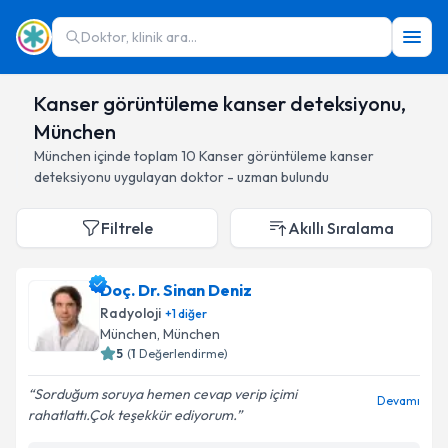
Doktor, klinik ara...
Kanser görüntüleme kanser deteksiyonu,
München
München
içinde toplam
10
Kanser görüntüleme kanser
deteksiyonu
uygulayan doktor - uzman bulundu
Filtrele
Akıllı Sıralama
Doç. Dr. Sinan Deniz
Radyoloji
+
1
diğer
München
, München
5
(
1
Değerlendirme)
Sorduğum soruya hemen cevap verip içimi
Devamı
rahatlattı.Çok teşekkür ediyorum.