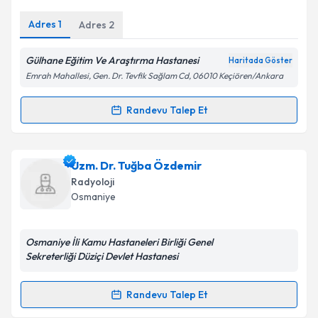
E-posta Adresiniz
Adres
1
Adres
2
Gülhane Eğitim Ve Araştırma Hastanesi
Haritada Göster
Emrah Mahallesi, Gen. Dr. Tevfik Sağlam Cd, 06010 Keçiören/Ankara
Kişisel verilerimin işlenmesine ilişkin
Aydınlatma
Metni
'ni okudum ve kişisel verilerimin belirtilen
Randevu Talep Et
Randevu Takvimi Talebi
kapsamda işlenmesini kabul ediyorum.
Takvim Talebini Gönder
Dr. Zeki Gökhan Sürmeli
için randevu takvimi talebi
Uzm. Dr. Tuğba Özdemir
oluşturun. Size bu uzmandan randevu almanız için bir
Radyoloji
takvim hazırlandığında e-posta ile bilgilendireceğiz.
Osmaniye
E-posta Adresiniz
Osmaniye İli Kamu Hastaneleri Birliği Genel
Sekreterliği Düziçi Devlet Hastanesi
Kişisel verilerimin işlenmesine ilişkin
Aydınlatma
Randevu Talep Et
Randevu Takvimi Talebi
Metni
'ni okudum ve kişisel verilerimin belirtilen