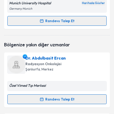
Munich University Hospital
Haritada Göster
Germany Munich
Randevu Talep Et
Randevu Takvimi Talebi
Doç. Dr. Sinan Deniz
için randevu takvimi talebi
Bölgenize yakın diğer uzmanlar
oluşturun. Size bu uzmandan randevu almanız için bir
takvim hazırlandığında e-posta ile bilgilendireceğiz.
Dr. Abdulbasit Ercan
E-posta Adresiniz
Radyasyon Onkolojisi
Şanlıurfa
, Merkez
Özel Vimed Tıp Merkezi
Kişisel verilerimin işlenmesine ilişkin
Aydınlatma
Metni
'ni okudum ve kişisel verilerimin belirtilen
kapsamda işlenmesini kabul ediyorum.
Randevu Talep Et
Randevu Takvimi Talebi
Takvim Talebini Gönder