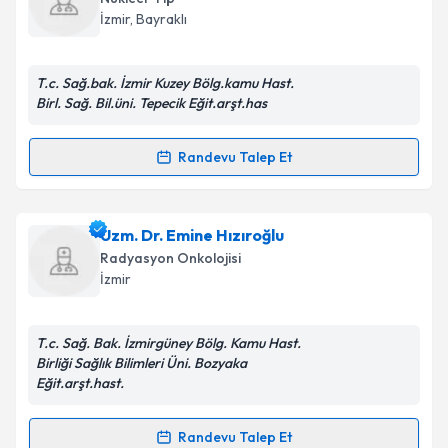
hazırlandığında e-posta ile bilgilendireceğiz.
İzmir
, Bayraklı
E-posta Adresiniz
T.c. Sağ.bak. İzmir Kuzey Bölg.kamu Hast.
Birl. Sağ. Bil.üni. Tepecik Eğit.arşt.has
Kişisel verilerimin işlenmesine ilişkin
Aydınlatma
Randevu Talep Et
Randevu Takvimi Talebi
Metni
'ni okudum ve kişisel verilerimin belirtilen
kapsamda işlenmesini kabul ediyorum.
Uzm. Dr. İsmail Fırat Özsakarya
için randevu
Uzm. Dr. Emine Hızıroğlu
takvimi talebi oluşturun. Size bu uzmandan randevu
Takvim Talebini Gönder
Radyasyon Onkolojisi
almanız için bir takvim hazırlandığında e-posta ile
İzmir
bilgilendireceğiz.
E-posta Adresiniz
T.c. Sağ. Bak. İzmirgüney Bölg. Kamu Hast.
Birliği Sağlık Bilimleri Üni. Bozyaka
Eğit.arşt.hast.
Kişisel verilerimin işlenmesine ilişkin
Aydınlatma
Randevu Talep Et
Randevu Takvimi Talebi