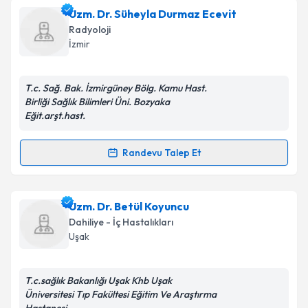
Dr. Abdulbasit Ercan
için randevu takvimi talebi
Uzm. Dr. Süheyla Durmaz Ecevit
oluşturun. Size bu uzmandan randevu almanız için bir
Radyoloji
takvim hazırlandığında e-posta ile bilgilendireceğiz.
İzmir
E-posta Adresiniz
T.c. Sağ. Bak. İzmirgüney Bölg. Kamu Hast.
Birliği Sağlık Bilimleri Üni. Bozyaka
Eğit.arşt.hast.
Kişisel verilerimin işlenmesine ilişkin
Aydınlatma
Metni
'ni okudum ve kişisel verilerimin belirtilen
Randevu Talep Et
Randevu Takvimi Talebi
kapsamda işlenmesini kabul ediyorum.
Uzm. Dr. Süheyla Durmaz Ecevit
Takvim Talebini Gönder
için randevu
Uzm. Dr. Betül Koyuncu
takvimi talebi oluşturun. Size bu uzmandan randevu
Dahiliye - İç Hastalıkları
almanız için bir takvim hazırlandığında e-posta ile
Uşak
bilgilendireceğiz.
E-posta Adresiniz
T.c.sağlık Bakanlığı Uşak Khb Uşak
Üniversitesi Tıp Fakültesi Eğitim Ve Araştırma