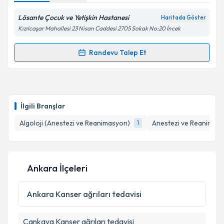
Lösante Çocuk ve Yetişkin Hastanesi
Haritada Göster
Kızılcaşar Mahallesi 23 Nisan Caddesi 2705 Sokak No:20 İncek
Randevu Talep Et
Randevu Takvimi Talebi
Prof. Dr. Avni Babacan
için randevu takvimi talebi
oluşturun. Size bu uzmandan randevu almanız için bir
İlgili Branşlar
takvim hazırlandığında e-posta ile bilgilendireceğiz.
Algoloji (Anestezi ve Reanimasyon)
Anestezi ve Reanimas
1
E-posta Adresiniz
Ankara İlçeleri
Kişisel verilerimin işlenmesine ilişkin
Aydınlatma
Metni
'ni okudum ve kişisel verilerimin belirtilen
Ankara
Kanser ağrıları tedavisi
kapsamda işlenmesini kabul ediyorum.
Çankaya
Kanser ağrıları tedavisi