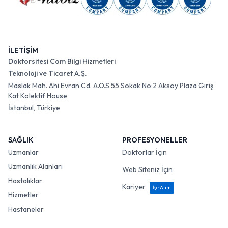
İLETİŞİM
Doktorsitesi Com Bilgi Hizmetleri
Teknoloji ve Ticaret A.Ş.
Maslak Mah. Ahi Evran Cd. A.O.S 55 Sokak No:2 Aksoy Plaza Giriş
Kat Kolektif House
İstanbul, Türkiye
SAĞLIK
PROFESYONELLER
Uzmanlar
Doktorlar İçin
Uzmanlık Alanları
Web Siteniz İçin
Hastalıklar
Kariyer
İşe Alım
Hizmetler
Hastaneler