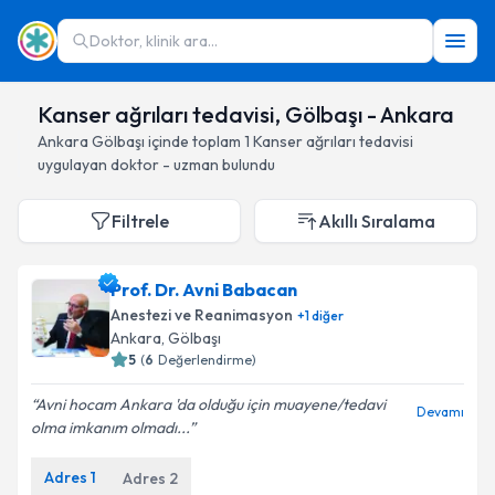
Doktor, klinik ara...
Kanser ağrıları tedavisi, Gölbaşı - Ankara
Ankara
Gölbaşı
içinde toplam
1
Kanser ağrıları tedavisi
uygulayan doktor - uzman bulundu
Filtrele
Akıllı Sıralama
Prof. Dr. Avni Babacan
Anestezi ve Reanimasyon
+
1
diğer
Ankara
, Gölbaşı
5
(
6
Değerlendirme)
Avni hocam Ankara 'da olduğu için muayene/tedavi
Devamı
olma imkanım olmadı...
Adres
1
Adres
2