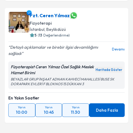
Fzt. Ceren Yılmaz
Fizyoterapi
İstanbul
, Beylikdüzü
5
(
13
Değerlendirme)
Detaylı açıklamalar ve birebir ilgisi devamlılığımı
Devamı
sağladı
Fizyoterapist Ceren Yılmaz Özel Sağlık Meslek
Haritada Göster
Hizmet Birimi
BEYAZLAR GRUP İNŞAAT ADNAN KAHVECİ MAHALLESİ BUSE SK
DORAPARK EVLERİ F BLOKNO5 15 DÜKKAN 3
En Yakın Saatler
Yarın
Yarın
Yarın
Daha Fazla
10:00
10:45
11:30