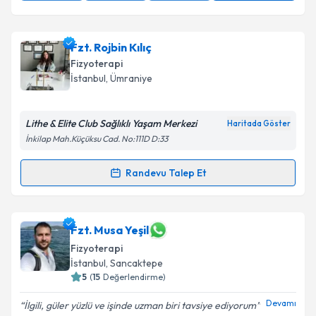
Fzt. Rojbin Kılıç
Fizyoterapi
İstanbul
, Ümraniye
Lithe & Elite Club Sağlıklı Yaşam Merkezi
Haritada Göster
İnkilap Mah.Küçüksu Cad. No:111D D:33
Randevu Talep Et
Randevu Takvimi Talebi
Fzt. Rojbin Kılıç
için randevu takvimi talebi oluşturun.
Fzt. Musa Yeşil
Size bu uzmandan randevu almanız için bir takvim
Fizyoterapi
hazırlandığında e-posta ile bilgilendireceğiz.
İstanbul
, Sancaktepe
5
(
15
Değerlendirme)
E-posta Adresiniz
Devamı
İlgili, güler yüzlü ve işinde uzman biri tavsiye ediyorum