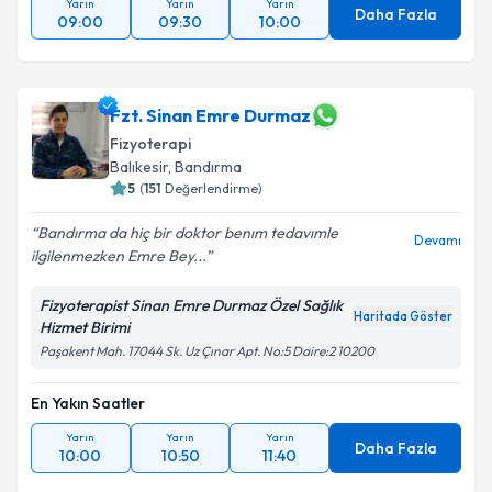
Yarın
Yarın
Yarın
Daha Fazla
09:00
09:30
10:00
Fzt. Sinan Emre Durmaz
Fizyoterapi
Balıkesir
, Bandırma
5
(
151
Değerlendirme)
Bandırma da hiç bir doktor benım tedavımle
Devamı
ilgilenmezken Emre Bey...
Fizyoterapist Sinan Emre Durmaz Özel Sağlık
Haritada Göster
Hizmet Birimi
Paşakent Mah. 17044 Sk. Uz Çınar Apt. No:5 Daire:2 10200
En Yakın Saatler
Yarın
Yarın
Yarın
Daha Fazla
10:00
10:50
11:40