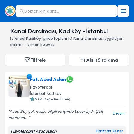
Doktor, klinik ara...
Kanal Daralması, Kadıköy - İstanbul
İstanbul
Kadıköy
içinde toplam
10
Kanal Daralması
uygulayan
doktor - uzman bulundu
Filtrele
Akıllı Sıralama
Fzt. Azad Aslan
Fizyoterapi
İstanbul
, Kadıköy
5
(
14
Değerlendirme)
Azad Bey çok nazik, bilgili ve işinde başarılıydı. Çok
Devamı
memnun...
Fizyoterapist Azad Aslan
Haritada Göster