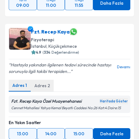
Yarın
13 Ağu
13 Ağu
Daha Fazla
09:00
11:00
11:55
Fzt. Recep Kaya
Fizyoterapi
İstanbul
, Küçükçekmece
4.9
(
334
Değerlendirme)
Hastayla yakından ilgilenen tedavi sürecinde hastayı
Devamı
sorunuyla ilgili takibi terapiden...
Adres
1
Adres
2
Fzt. Recep Kaya Özel Muayenehanesi
Haritada Göster
Cennet Mahallesi Yahya Kemal Beyatlı Caddesi No:26 Kat:4 Daire:15
En Yakın Saatler
13:00
14:00
15:00
Daha Fazla