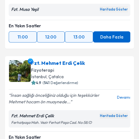
Fzt. Musa Yeşil
Haritada Göster
Kişisel verilerimin işlenmesine ilişkin
Aydınlatma
Metni
'ni okudum ve kişisel verilerimin belirtilen
En Yakın Saatler
kapsamda işlenmesini kabul ediyorum.
11:00
12:00
13:00
Daha Fazla
Takvim Talebini Gönder
Fzt. Mehmet Erdi Çelik
Fizyoterapi
İstanbul
, Çatalca
4.9
(
541
Değerlendirme)
İnsan sağlığı önceliğiniz olduğu için teşekkürler
Devamı
Mehmet hocam ön muaynede...
Fzt. Mehmet Erdi Çelik
Haritada Göster
Ferhatpaşa Mah. Vezir Ferhat Paşa Cad. No:58/D
En Yakın Saatler