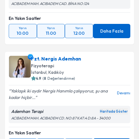
ACIBADEM MAH. ACIBADEM CAD. BİNA NO:124
En Yakın Saatler
Yarın
Yarın
Yarın
Daha Fazla
10:00
11:00
12:00
Fzt. Nergis Ademhan
Fizyoterapi
İstanbul
, Kadıköy
4.9
(
8
Değerlendirme)
Yaklaşık iki aydır Nergis Hanımla çalışıyoruz, şu ana
Devamı
kadar hiçbir...
Ademhan Terapi
Haritada Göster
ACIBADEM MAH. ACIBADEM CD. NO:87 KAT:4 D:8A - 34000
En Yakın Saatler