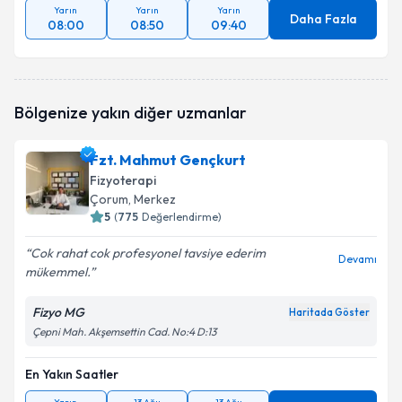
Yarın
Yarın
Yarın
Daha Fazla
08:00
08:50
09:40
Bölgenize yakın diğer uzmanlar
Fzt. Mahmut Gençkurt
Fizyoterapi
Çorum
, Merkez
5
(
775
Değerlendirme)
Cok rahat cok profesyonel tavsiye ederim
Devamı
mükemmel.
Fizyo MG
Haritada Göster
Çepni Mah. Akşemsettin Cad. No:4 D:13
En Yakın Saatler