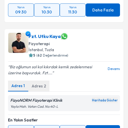
Yarın
Yarın
Yarın
Daha Fazla
09:30
10:30
11:30
Fzt. Utku Kaya
Fizyoterapi
İstanbul
, Tuzla
5
(
62
Değerlendirme)
Biz oğlumun sol kol kıkırdak kemik zedelenmesi
Devamı
üzerine başvurduk. Fzt....
Adres
1
Adres
2
FizyoNORM Fizyoterapi Klinik
Haritada Göster
Yayla Mah. Vatan Cad. No:40-L
En Yakın Saatler