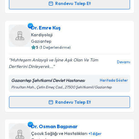
Randevu Talep Et
Randevu Takvimi Talebi
Takvim Talebini Gönder
Uzm. Dr. İrfan Veysel Düzen
için randevu takvimi
Dr. Emre Kuş
talebi oluşturun. Size bu uzmandan randevu almanız
Kardiyoloji
için bir takvim hazırlandığında e-posta ile
Gaziantep
bilgilendireceğiz.
5
(
1
Değerlendirme)
E-posta Adresiniz
Muhteşem Anlayışlı ve İşine Aşık Olan Ve Tüm
Devamı
Dertlerini Dinleyerek...
Gazıantep Şehıtkamıl Devlet Hastanesı
Haritada Göster
Pirsultan Mah., Çetin Emeç Cad., 27500 Şehitkamil/Gaziantep
Kişisel verilerimin işlenmesine ilişkin
Aydınlatma
Metni
'ni okudum ve kişisel verilerimin belirtilen
kapsamda işlenmesini kabul ediyorum.
Randevu Talep Et
Randevu Takvimi Talebi
Takvim Talebini Gönder
Dr. Emre Kuş
için randevu takvimi talebi oluşturun.
Dr. Osman Başpınar
Size bu uzmandan randevu almanız için bir takvim
Çocuk Sağlığı ve Hastalıkları
+
1
diğer
hazırlandığında e-posta ile bilgilendireceğiz.