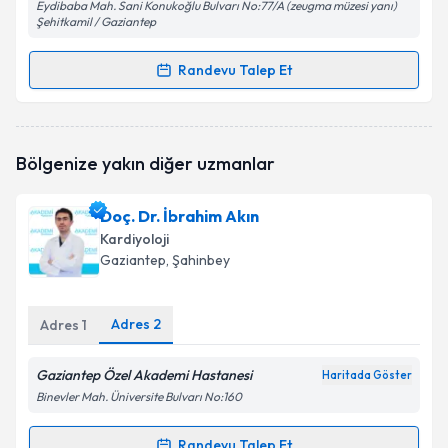
Eydibaba Mah. Sani Konukoğlu Bulvarı No:77/A (zeugma müzesi yanı)
Şehitkamil / Gaziantep
Randevu Talep Et
Randevu Takvimi Talebi
Doç. Dr. Musa Çakıcı
için randevu takvimi talebi
Bölgenize yakın diğer uzmanlar
oluşturun. Size bu uzmandan randevu almanız için bir
takvim hazırlandığında e-posta ile bilgilendireceğiz.
Doç. Dr. İbrahim Akın
E-posta Adresiniz
Kardiyoloji
Gaziantep
, Şahinbey
Adres
2
Adres
1
Kişisel verilerimin işlenmesine ilişkin
Aydınlatma
Metni
'ni okudum ve kişisel verilerimin belirtilen
kapsamda işlenmesini kabul ediyorum.
Gaziantep Özel Akademi Hastanesi
Haritada Göster
Binevler Mah. Üniversite Bulvarı No:160
Takvim Talebini Gönder
Randevu Talep Et