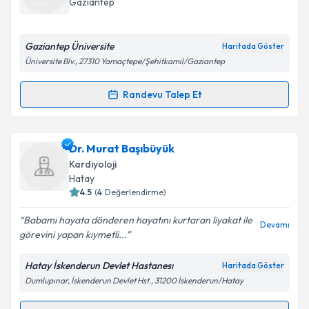
Gaziantep
E-posta Adresiniz
Gaziantep Üniversite
Haritada Göster
Üniversite Blv., 27310 Yamaçtepe/Şehitkamil/Gaziantep
Kişisel verilerimin işlenmesine ilişkin
Aydınlatma
Randevu Talep Et
Randevu Takvimi Talebi
Metni
'ni okudum ve kişisel verilerimin belirtilen
kapsamda işlenmesini kabul ediyorum.
Dr. Osman Başpınar
için randevu takvimi talebi
Dr. Murat Başıbüyük
oluşturun. Size bu uzmandan randevu almanız için bir
Takvim Talebini Gönder
Kardiyoloji
takvim hazırlandığında e-posta ile bilgilendireceğiz.
Hatay
4.5
(
4
Değerlendirme)
E-posta Adresiniz
Babamı hayata dönderen hayatını kurtaran liyakat ile
Devamı
görevini yapan kıymetli...
Hatay İskenderun Devlet Hastanesı
Haritada Göster
Kişisel verilerimin işlenmesine ilişkin
Aydınlatma
Dumlupınar, İskenderun Devlet Hst., 31200 İskenderun/Hatay
Metni
'ni okudum ve kişisel verilerimin belirtilen
kapsamda işlenmesini kabul ediyorum.