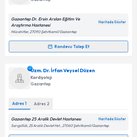
E-posta Adresiniz
Gazıantep Dr. Ersin Arslan Eğitim Ve
Haritada Göster
Araştırma Hastanesi
Mücahitler, 27090 Şehitkamil/Gaziantep
Kişisel verilerimin işlenmesine ilişkin
Aydınlatma
Metni
'ni okudum ve kişisel verilerimin belirtilen
Randevu Talep Et
Randevu Takvimi Talebi
kapsamda işlenmesini kabul ediyorum.
Dr. Erhan Saraçoğlu
için randevu takvimi talebi
Uzm. Dr. İrfan Veysel Düzen
Takvim Talebini Gönder
oluşturun. Size bu uzmandan randevu almanız için bir
Kardiyoloji
takvim hazırlandığında e-posta ile bilgilendireceğiz.
Gaziantep
E-posta Adresiniz
Adres
1
Adres
2
Gazıantep 25 Aralik Devlet Hastanesı
Haritada Göster
Kişisel verilerimin işlenmesine ilişkin
Aydınlatma
Sarıgüllük, 25 Aralık Devlet Hst., 27060 Şehitkamil/Gaziantep
Metni
'ni okudum ve kişisel verilerimin belirtilen
kapsamda işlenmesini kabul ediyorum.