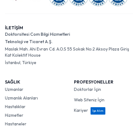
İLETİŞİM
Doktorsitesi Com Bilgi Hizmetleri
Teknoloji ve Ticaret A.Ş.
Maslak Mah. Ahi Evran Cd. A.O.S 55 Sokak No:2 Aksoy Plaza Giriş
Kat Kolektif House
İstanbul, Türkiye
SAĞLIK
PROFESYONELLER
Uzmanlar
Doktorlar İçin
Uzmanlık Alanları
Web Siteniz İçin
Hastalıklar
Kariyer
İşe Alım
Hizmetler
Hastaneler