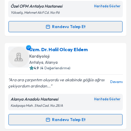
Özel OFM Antalya Hastanesi
Haritada Göster
Kişisel verilerimin işlenmesine ilişkin
Aydınlatma
Yükseliş, Mehmet Akif Cd. No:96
Metni
'ni okudum ve kişisel verilerimin belirtilen
kapsamda işlenmesini kabul ediyorum.
Randevu Talep Et
Randevu Takvimi Talebi
Takvim Talebini Gönder
Uzm. Dr. Atakan Yanıkoğlu
için randevu takvimi
Uzm. Dr. Halil Olcay Eldem
talebi oluşturun. Size bu uzmandan randevu almanız
Kardiyoloji
için bir takvim hazırlandığında e-posta ile
Antalya
, Alanya
bilgilendireceğiz.
4.9
(
4
Değerlendirme)
E-posta Adresiniz
Ara ara çarpıntım oluyordu ve akabinde göğüs ağrısı
Devamı
çekiyordum ardından...
Alanya Anadolu Hastanesi
Haritada Göster
Kadıpaşa Mah. Stad Cad. No.28/A
Kişisel verilerimin işlenmesine ilişkin
Aydınlatma
Metni
'ni okudum ve kişisel verilerimin belirtilen
kapsamda işlenmesini kabul ediyorum.
Randevu Talep Et
Randevu Takvimi Talebi