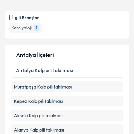
kapsamda işlenmesini kabul ediyorum.
Doç. Dr. Yasin Türker
için randevu takvimi talebi
oluşturun. Size bu uzmandan randevu almanız için bir
İlgili Branşlar
takvim hazırlandığında e-posta ile bilgilendireceğiz.
Takvim Talebini Gönder
Kardiyoloji
1
E-posta Adresiniz
Antalya İlçeleri
Kişisel verilerimin işlenmesine ilişkin
Aydınlatma
Metni
'ni okudum ve kişisel verilerimin belirtilen
Antalya
Kalp pili takılması
kapsamda işlenmesini kabul ediyorum.
Muratpaşa
Kalp pili takılması
Takvim Talebini Gönder
Kepez
Kalp pili takılması
Akseki
Kalp pili takılması
Alanya
Kalp pili takılması