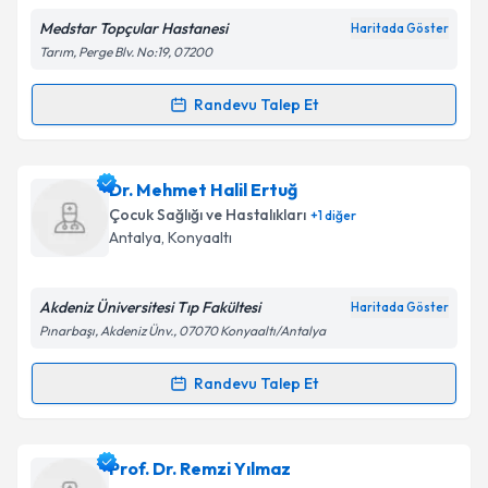
Medstar Topçular Hastanesi
Haritada Göster
Tarım, Perge Blv. No:19, 07200
Kişisel verilerimin işlenmesine ilişkin
Aydınlatma
Randevu Talep Et
Randevu Takvimi Talebi
Metni
'ni okudum ve kişisel verilerimin belirtilen
kapsamda işlenmesini kabul ediyorum.
Uzm. Dr. Ayşegül Ülgen Kunak
için randevu takvimi
Dr. Mehmet Halil Ertuğ
talebi oluşturun. Size bu uzmandan randevu almanız
Takvim Talebini Gönder
Çocuk Sağlığı ve Hastalıkları
+
1
diğer
için bir takvim hazırlandığında e-posta ile
Antalya
, Konyaaltı
bilgilendireceğiz.
E-posta Adresiniz
Akdeniz Üniversitesi Tıp Fakültesi
Haritada Göster
Pınarbaşı, Akdeniz Ünv., 07070 Konyaaltı/Antalya
Randevu Talep Et
Randevu Takvimi Talebi
Kişisel verilerimin işlenmesine ilişkin
Aydınlatma
Metni
'ni okudum ve kişisel verilerimin belirtilen
kapsamda işlenmesini kabul ediyorum.
Dr. Mehmet Halil Ertuğ
için randevu takvimi talebi
Prof. Dr. Remzi Yılmaz