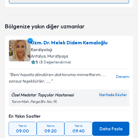
Randevu Takvimi Talebi
Uzm. Dr. Kenan Dönmez
için randevu takvimi talebi
Bölgenize yakın diğer uzmanlar
oluşturun. Size bu uzmandan randevu almanız için bir
takvim hazırlandığında e-posta ile bilgilendireceğiz.
Uzm. Dr. Melek Didem Kemaloğlu
E-posta Adresiniz
Kardiyoloji
Antalya
, Muratpaşa
5
(
3
Değerlendirme)
Beni hayata döndüren doktoruma minnettarım. . .
Kişisel verilerimin işlenmesine ilişkin
Aydınlatma
Devamı
sonsuz teşekkürler. ....
Metni
'ni okudum ve kişisel verilerimin belirtilen
kapsamda işlenmesini kabul ediyorum.
Özel Medstar Topçular Hastanesi
Haritada Göster
Tarım Mah. Perge Blv. No: 19,
Takvim Talebini Gönder
En Yakın Saatler
Yarın
Yarın
Yarın
Daha Fazla
09:00
09:20
09:40