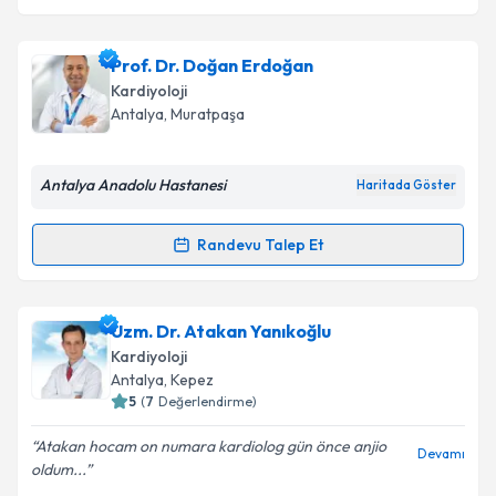
Prof. Dr. Doğan Erdoğan
Kardiyoloji
Antalya
, Muratpaşa
Antalya Anadolu Hastanesi
Haritada Göster
Randevu Talep Et
Randevu Takvimi Talebi
Prof. Dr. Doğan Erdoğan
için randevu takvimi talebi
Uzm. Dr. Atakan Yanıkoğlu
oluşturun. Size bu uzmandan randevu almanız için bir
Kardiyoloji
takvim hazırlandığında e-posta ile bilgilendireceğiz.
Antalya
, Kepez
5
(
7
Değerlendirme)
E-posta Adresiniz
Atakan hocam on numara kardiolog gün önce anjio
Devamı
oldum...