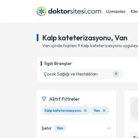
Uzmanlar
Klin
Kalp kateterizasyonu, Van
Van
içinde toplam
9
Kalp kateterizasyonu
uygulay
İlgili Branşlar
Çocuk Sağlığı ve Hastalıkları
9
Aktif Filtreler
Kalp kateterizasyonu
Van
Şehir
Van