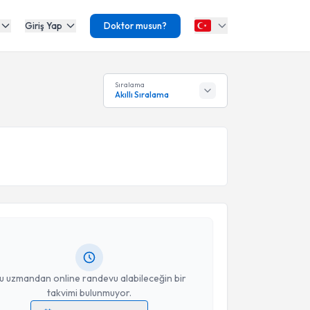
Giriş Yap
Doktor musun?
Sıralama
Akıllı Sıralama
akvimi Talebi
Emine Ayça Cimbek
için randevu takvimi talebi
Size bu uzmandan randevu almanız için bir takvim
ında e-posta ile bilgilendireceğiz.
resiniz
u uzmandan online randevu alabileceğin bir
takvimi bulunmuyor.