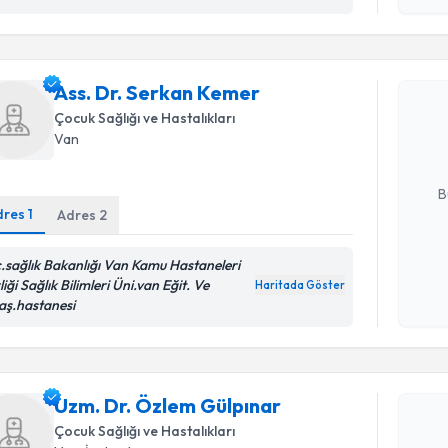
Randevu T
Ass. Dr. 
Ass. Dr. Serkan Kemer
Size bu uzm
Çocuk Sağlığı ve Hastalıkları
hazırlandığ
Van
E-posta Ad
B
dres
1
Adres
2
c.sağlık Bakanlığı Van Kamu Hastaneleri
Kişisel
liği Sağlık Bilimleri Üni.van Eğit. Ve
okudum
Haritada Göster
aş.hastanesi
işlenm
Randevu T
Uzm. Dr. 
Uzm. Dr. Özlem Gülpınar
oluşturun. 
Çocuk Sağlığı ve Hastalıkları
hazırlandığ