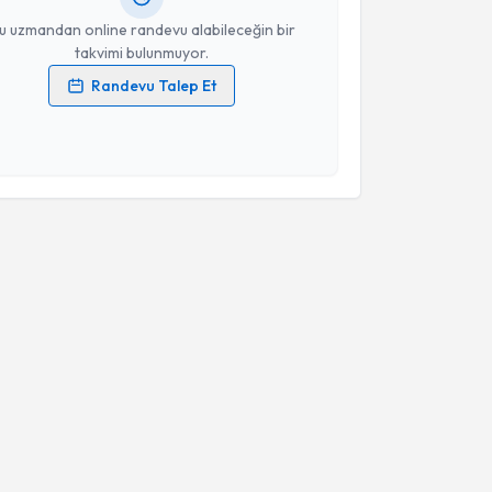
u uzmandan online randevu alabileceğin bir
takvimi bulunmuyor.
Randevu Talep Et
 verilerimin işlenmesine ilişkin
Aydınlatma Metni
'ni
 ve kişisel verilerimin belirtilen kapsamda
esini kabul ediyorum.
Takvim Talebini Gönder