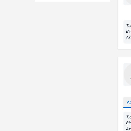
Ateş
Kalp kateterizasyonu
Bağırsak İltihabı
Aşı takibi
Ass. Dr.
Bartter Sendromu
T.
Gelişimsel bozuklukların erken
Dr.
Bir
tanısı
Bayılma
Ar
Prematürite
Dr. Öğr. Üyesi
Boğaz Enfeksiyonu
Transözofageal
Uzm. Dr.
ekokardiyografi (töe)
Iskemik Kalp Hastalığı
Apgar skoru
Kemik Kisti
Büyüme hormonu testi
Kistik Fibrozis
Çocuk beslenme
Kriyoprinopati
Çocukta gelişimi izleme
A
Ergen hastalıkları
T.
Bir
Ar