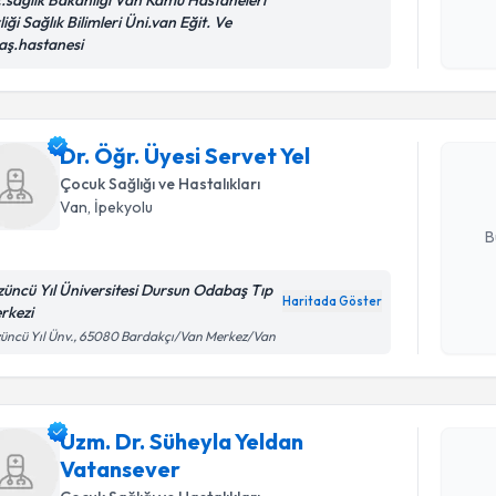
c.sağlık Bakanlığı Van Kamu Hastaneleri
liği Sağlık Bilimleri Üni.van Eğit. Ve
Kişisel
Randevu T
aş.hastanesi
okudum
işlenm
Dr. Öğr. Ü
Size bu uzm
Dr. Öğr. Üyesi Servet Yel
hazırlandığ
Çocuk Sağlığı ve Hastalıkları
Van
, İpekyolu
E-posta Ad
B
züncü Yıl Üniversitesi Dursun Odabaş Tıp
Haritada Göster
rkezi
Kişisel
üncü Yıl Ünv., 65080 Bardakçı/Van Merkez/Van
okudum
Randevu T
işlenm
Uzm. Dr. 
talebi oluş
Uzm. Dr. Süheyla Yeldan
takvim hazı
Vatansever