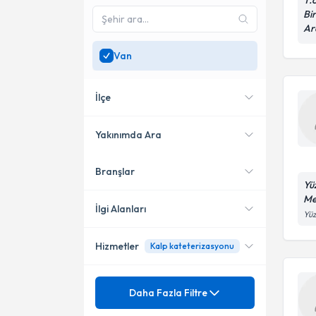
T.
Bir
Ar
Van
İlçe
Yakınımda Ara
Branşlar
Konumuma yakın uzmanları
İpekyolu
Yü
göster
Me
İlgi Alanları
Yüz
Hizmetler
Kalp kateterizasyonu
Çocuk Sağlığı ve Hastalıkları
Ünvan
Nörojen Mesane
Daha Fazla Filtre