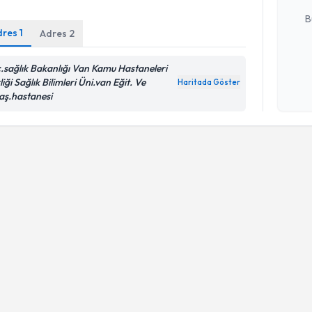
B
dres
1
Adres
2
c.sağlık Bakanlığı Van Kamu Hastaneleri
Kişisel
liği Sağlık Bilimleri Üni.van Eğit. Ve
okudum
Haritada Göster
aş.hastanesi
işlenm