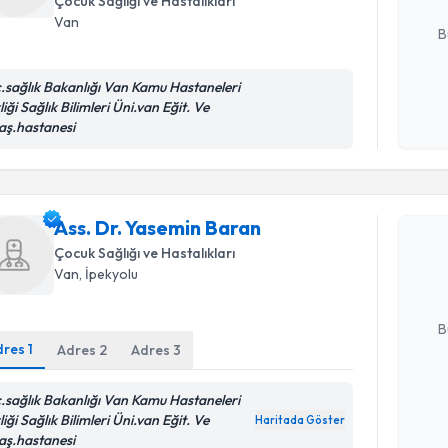
Çocuk Sağlığı ve Hastalıkları
E-posta Ad
Van
B
c.sağlık Bakanlığı Van Kamu Hastaneleri
Kişisel
liği Sağlık Bilimleri Üni.van Eğit. Ve
okudum
aş.hastanesi
işlenm
Randevu T
Ass. Dr. 
Ass. Dr. Yasemin Baran
Size bu uzm
Çocuk Sağlığı ve Hastalıkları
hazırlandığ
Van
, İpekyolu
E-posta Ad
B
dres
1
Adres
2
Adres
3
c.sağlık Bakanlığı Van Kamu Hastaneleri
Kişisel
liği Sağlık Bilimleri Üni.van Eğit. Ve
okudum
Haritada Göster
aş.hastanesi
işlenm