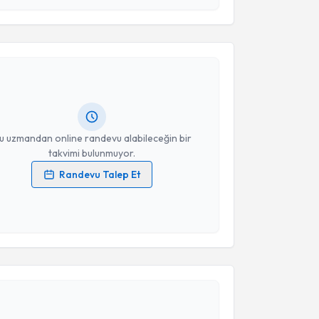
akvimi Talebi
Takvim Talebini Gönder
Serkan Kemer
için randevu takvimi talebi oluşturun.
andan randevu almanız için bir takvim
ında e-posta ile bilgilendireceğiz.
resiniz
u uzmandan online randevu alabileceğin bir
takvimi bulunmuyor.
Randevu Talep Et
 verilerimin işlenmesine ilişkin
Aydınlatma Metni
'ni
 ve kişisel verilerimin belirtilen kapsamda
esini kabul ediyorum.
akvimi Talebi
Takvim Talebini Gönder
Özlem Gülpınar
için randevu takvimi talebi
Size bu uzmandan randevu almanız için bir takvim
ında e-posta ile bilgilendireceğiz.