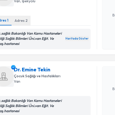
Van
, İpekyolu
E-posta Ad
B
dres
1
Adres
2
c.sağlık Bakanlığı Van Kamu Hastaneleri
Kişisel
liği Sağlık Bilimleri Üni.van Eğit. Ve
okudum
Haritada Göster
aş.hastanesi
işlenm
Randevu T
Dr. Emine
uzmandan ra
Dr. Emine Tekin
posta ile bi
Çocuk Sağlığı ve Hastalıkları
Van
E-posta Ad
B
c.sağlık Bakanlığı Van Kamu Hastaneleri
liği Sağlık Bilimleri Üni.van Eğit. Ve
Kişisel
aş.hastanesi
okudum