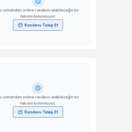
resiniz
u uzmandan online randevu alabileceğin bir
takvimi bulunmuyor.
Randevu Talep Et
 verilerimin işlenmesine ilişkin
Aydınlatma Metni
'ni
 ve kişisel verilerimin belirtilen kapsamda
esini kabul ediyorum.
akvimi Talebi
Takvim Talebini Gönder
Yasemin Baran
için randevu takvimi talebi oluşturun.
andan randevu almanız için bir takvim
ında e-posta ile bilgilendireceğiz.
resiniz
u uzmandan online randevu alabileceğin bir
takvimi bulunmuyor.
Randevu Talep Et
 verilerimin işlenmesine ilişkin
Aydınlatma Metni
'ni
 ve kişisel verilerimin belirtilen kapsamda
esini kabul ediyorum.