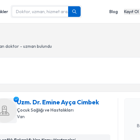
ikler
Blog
Kayıt Ol
an doktor - uzman bulundu
Randevu T
Uzm. Dr. 
oluşturun. 
Uzm. Dr. Emine Ayça Cimbek
hazırlandığ
Çocuk Sağlığı ve Hastalıkları
Van
E-posta Ad
B