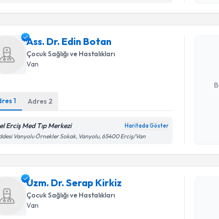
Randevu T
işlenm
Ass. Dr. E
Ass. Dr. Edin Botan
bu uzmandan
posta ile bi
Çocuk Sağlığı ve Hastalıkları
Van
E-posta Ad
B
dres
1
Adres
2
Kişisel
el Erciş Med Tıp Merkezi
Haritada Göster
okudum
desi Vanyolu Örnekler Sokak, Vanyolu, 65400 Erciş/Van
işlenm
Randevu T
Uzm. Dr. S
Uzm. Dr. Serap Kirkiz
Size bu uzm
Çocuk Sağlığı ve Hastalıkları
hazırlandığ
Van
E-posta Ad