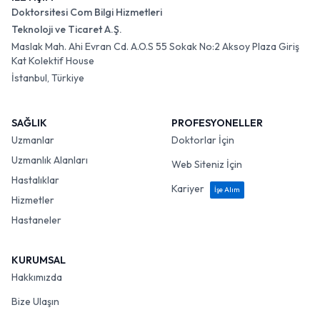
Doktorsitesi Com Bilgi Hizmetleri
Teknoloji ve Ticaret A.Ş.
Maslak Mah. Ahi Evran Cd. A.O.S 55 Sokak No:2 Aksoy Plaza Giriş
Kat Kolektif House
İstanbul, Türkiye
SAĞLIK
PROFESYONELLER
Uzmanlar
Doktorlar İçin
Uzmanlık Alanları
Web Siteniz İçin
Hastalıklar
Kariyer
İşe Alım
Hizmetler
Hastaneler
KURUMSAL
Hakkımızda
Bize Ulaşın