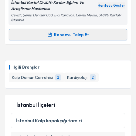
İstanbul Kartal Dr.lütfı Kırdar Eğıtım Ve
Haritada Göster
Araştirma Hastanesı
Kişisel verilerimin işlenmesine ilişkin
Aydınlatma
Cevizli, Şemsi Denizer Cad. E-5 Karayolu Cevizli Mevkii, 34890 Kartal/
Metni
'ni okudum ve kişisel verilerimin belirtilen
İstanbul
kapsamda işlenmesini kabul ediyorum.
Randevu Talep Et
Randevu Takvimi Talebi
Takvim Talebini Gönder
Doç. Dr. Burak Hünük
için randevu takvimi talebi
oluşturun. Size bu uzmandan randevu almanız için bir
İlgili Branşlar
takvim hazırlandığında e-posta ile bilgilendireceğiz.
Kalp Damar Cerrahisi
Kardiyoloji
2
2
E-posta Adresiniz
İstanbul İlçeleri
Kişisel verilerimin işlenmesine ilişkin
Aydınlatma
Metni
'ni okudum ve kişisel verilerimin belirtilen
İstanbul
Kalp kapakçığı tamiri
kapsamda işlenmesini kabul ediyorum.