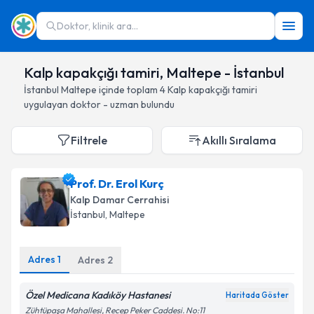
Doktor, klinik ara...
Kalp kapakçığı tamiri, Maltepe - İstanbul
İstanbul
Maltepe
içinde toplam
4
Kalp kapakçığı tamiri
uygulayan doktor - uzman bulundu
Filtrele
Akıllı Sıralama
Prof. Dr. Erol Kurç
Kalp Damar Cerrahisi
İstanbul
, Maltepe
Adres
1
Adres
2
Özel Medicana Kadıköy Hastanesi
Haritada Göster
Zühtüpaşa Mahallesi, Recep Peker Caddesi. No:11