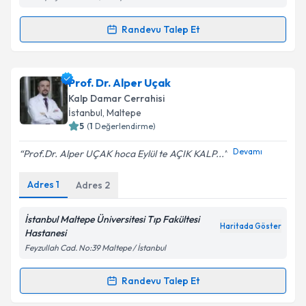
Randevu Talep Et
Randevu Takvimi Talebi
Prof. Dr. Erol Kurç
için randevu takvimi talebi
Prof. Dr. Alper Uçak
oluşturun. Size bu uzmandan randevu almanız için bir
Kalp Damar Cerrahisi
takvim hazırlandığında e-posta ile bilgilendireceğiz.
İstanbul
, Maltepe
5
(
1
Değerlendirme)
E-posta Adresiniz
Devamı
Prof.Dr. Alper UÇAK hoca Eylül te AÇIK KALP...
Adres
1
Adres
2
Kişisel verilerimin işlenmesine ilişkin
Aydınlatma
Metni
'ni okudum ve kişisel verilerimin belirtilen
İstanbul Maltepe Üniversitesi Tıp Fakültesi
Haritada Göster
kapsamda işlenmesini kabul ediyorum.
Hastanesi
Feyzullah Cad. No:39 Maltepe / İstanbul
Takvim Talebini Gönder
Randevu Talep Et
Randevu Takvimi Talebi