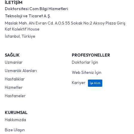
İLETİŞİM
Doktorsitesi Com Bilgi Hizmetleri
Teknoloji ve Ticaret A.Ş.
Maslak Mah. Ahi Evran Cd. A.O.S 55 Sokak No:2 Aksoy Plaza Giriş
Kat Kolektif House
İstanbul, Türkiye
SAĞLIK
PROFESYONELLER
Uzmanlar
Doktorlar İçin
Uzmanlık Alanları
Web Siteniz İçin
Hastalıklar
Kariyer
İşe Alım
Hizmetler
Hastaneler
KURUMSAL
Hakkımızda
Bize Ulaşın