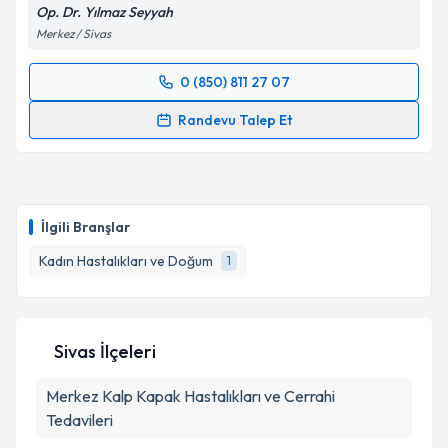
Op. Dr. Yılmaz Seyyah
Merkez / Sivas
0 (850) 811 27 07
Randevu Takvimi Talebi
Randevu Talep Et
Op. Dr. Yılmaz Seyyah
için randevu takvimi talebi
oluşturun. Size bu uzmandan randevu almanız için bir
takvim hazırlandığında e-posta ile bilgilendireceğiz.
İlgili Branşlar
E-posta Adresiniz
Kadın Hastalıkları ve Doğum
1
Kişisel verilerimin işlenmesine ilişkin
Aydınlatma
Sivas İlçeleri
Metni
'ni okudum ve kişisel verilerimin belirtilen
kapsamda işlenmesini kabul ediyorum.
Merkez
Kalp Kapak Hastalıkları ve Cerrahi
Tedavileri
Takvim Talebini Gönder