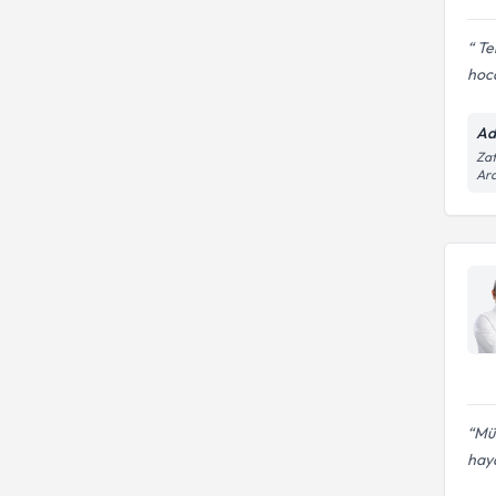
Te
hoca
Ad
Zaf
Ara
Mü
haya