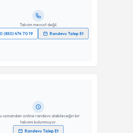
lgilendireceğiz.
resiniz
Takvim mevcut değil.
0 (850) 474 70 19
Randevu Talep Et
 verilerimin işlenmesine ilişkin
Aydınlatma Metni
'ni
 ve kişisel verilerimin belirtilen kapsamda
esini kabul ediyorum.
akvimi Talebi
Takvim Talebini Gönder
nder Bozkurt
için randevu takvimi talebi oluşturun.
andan randevu almanız için bir takvim
ında e-posta ile bilgilendireceğiz.
resiniz
u uzmandan online randevu alabileceğin bir
takvimi bulunmuyor.
Randevu Talep Et