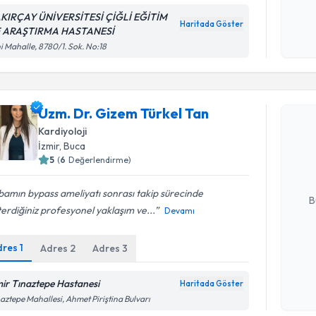
Kişisel
KIRÇAY ÜNİVERSİTESİ ÇİĞLİ EĞİTİM
okudum
Haritada Göster
 ARAŞTIRMA HASTANESİ
işlenm
i Mahalle, 8780/1. Sok. No:18
Randevu T
Uzm. Dr. Gizem Türkel Tan
Uzm. Dr. 
Kardiyoloji
oluşturun. 
İzmir
, Buca
hazırlandığ
5
(
6
Değerlendirme)
E-posta Ad
amın bypass ameliyatı sonrası takip sürecinde
B
erdiğiniz profesyonel yaklaşım ve...
Devamı
dres
1
Adres
2
Adres
3
Kişisel
okudum
işlenm
mir Tınaztepe Hastanesi
Haritada Göster
aztepe Mahallesi, Ahmet Piriştina Bulvarı
Randevu T