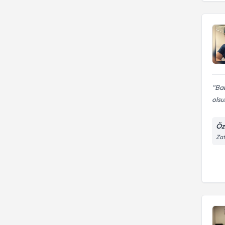
Bab
ols
Öz
Zaf