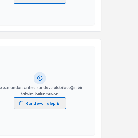
 verilerimin işlenmesine ilişkin
Aydınlatma Metni
'ni
 ve kişisel verilerimin belirtilen kapsamda
esini kabul ediyorum.
akvimi Talebi
Takvim Talebini Gönder
Gizem Türkel Tan
için randevu takvimi talebi
Size bu uzmandan randevu almanız için bir takvim
ında e-posta ile bilgilendireceğiz.
resiniz
u uzmandan online randevu alabileceğin bir
takvimi bulunmuyor.
Randevu Talep Et
 verilerimin işlenmesine ilişkin
Aydınlatma Metni
'ni
 ve kişisel verilerimin belirtilen kapsamda
esini kabul ediyorum.
akvimi Talebi