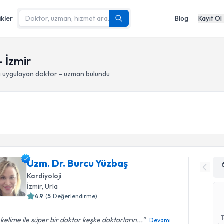
ikler
Blog
Kayıt Ol
- İzmir
ı
uygulayan doktor - uzman bulundu
Uzm. Dr. Burcu Yüzbaş
Kardiyoloji
İzmir
, Urla
4.9
(
5
Değerlendirme)
 kelime ile süper bir doktor keşke doktorların...
Devamı