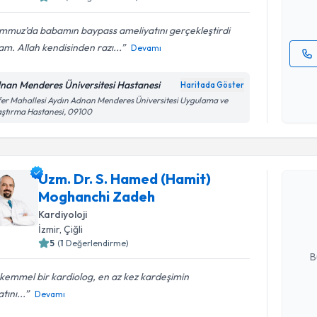
E-posta Ad
mmuz’da babamın baypass ameliyatını gerçekleştirdi
m. Allah kendisinden razı...
Devamı
Kişisel
nan Menderes Üniversitesi Hastanesi
Haritada Göster
okudum
er Mahallesi Aydın Adnan Menderes Üniversitesi Uygulama ve
işlenm
ştırma Hastanesi, 09100
Randevu T
Uzm. Dr. S. Hamed (Hamit)
Uzm. Dr. 
Moghanchi Zadeh
takvimi tal
bir takvim 
Kardiyoloji
İzmir
, Çiğli
E-posta Ad
5
(
1
Değerlendirme)
B
kemmel bir kardiolog, en az kez kardeşimin
tını...
Devamı
Kişisel