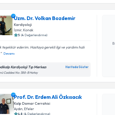
Uzm. Dr. 
Uzm. Dr. Volkan Bozdemir
oluşturun. 
Kardiyoloji
hazırlandığ
İzmir
, Konak
5
(
4
Değerlendirme)
E-posta Ad
B
 teşekkür ederim. Hastaya gerekli ilgi ve yardımı hızlı
.
Devamı
Kişisel
okudum
dikalp Kardiyoloji Tıp Merkezı
Haritada Göster
işlenm
nü Caddesi No: 388-B Hatay
Randevu T
Prof. Dr. Erdem Ali Özkısacık
Prof. Dr. 
oluşturun. 
Kalp Damar Cerrahisi
hazırlandığ
Aydın
, Efeler
4.8
(
4
Değerlendirme)