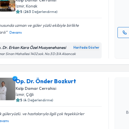
Kalp Damar Cerrahisi
posta ile bi
İzmir
, Konak
5
(
263
Değerlendirme)
E-posta Ad
usunda uzman ve güler yüzlü ekibiyle birlikte
rılı
Devamı
Kişisel
okudum
. Dr. Erkan Kara Özel Muayenehanesi
Haritada Göster
işlenm
ar Sinan Mahallesi 1402 sok. No:3 D:3/A Alsancak
Randevu T
Op. Dr. Önder Bozkurt
Op. Dr. Ö
Size bu uzm
Kalp Damar Cerrahisi
hazırlandığ
İzmir
, Çiğli
5
(
4
Değerlendirme)
E-posta Ad
B
 güleryüzlü. ve hastalarıyla ilgili çok teşekkürler
evamı