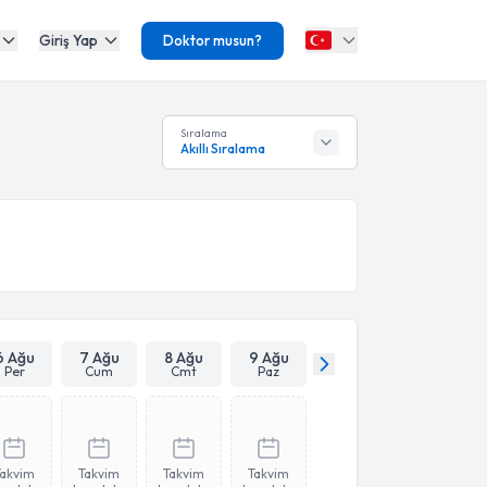
Giriş Yap
Doktor musun?
Sıralama
Akıllı Sıralama
6 Ağu
7 Ağu
8 Ağu
9 Ağu
Per
Cum
Cmt
Paz
Takvim
Takvim
Takvim
Takvim