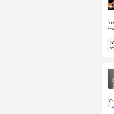
Kon
başa
Op
Mim
Çok
D