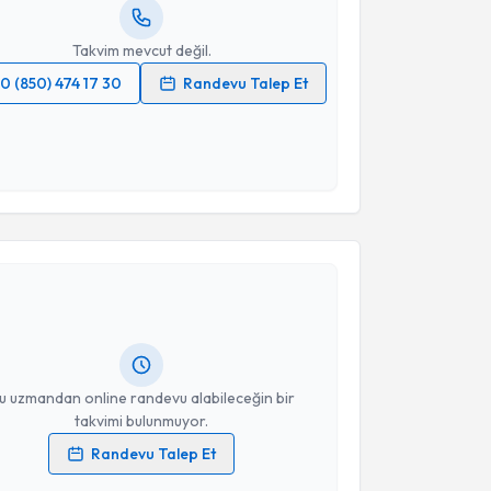
resiniz
Takvim mevcut değil.
0 (850) 474 17 30
Randevu Talep Et
 verilerimin işlenmesine ilişkin
Aydınlatma Metni
'ni
 ve kişisel verilerimin belirtilen kapsamda
esini kabul ediyorum.
akvimi Talebi
Takvim Talebini Gönder
S. Hamed (Hamit) Moghanchi Zadeh
için randevu
ebi oluşturun. Size bu uzmandan randevu almanız için
hazırlandığında e-posta ile bilgilendireceğiz.
resiniz
u uzmandan online randevu alabileceğin bir
takvimi bulunmuyor.
Randevu Talep Et
 verilerimin işlenmesine ilişkin
Aydınlatma Metni
'ni