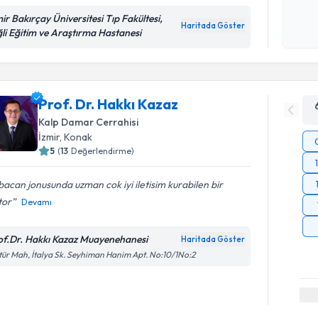
Kişisel
mir Bakırçay Üniversitesi Tıp Fakültesi,
okudum
Haritada Göster
ğli Eğitim ve Araştırma Hastanesi
işlenm
Prof. Dr. Hakkı Kazaz
Kalp Damar Cerrahisi
İzmir
, Konak
5
(
13
Değerlendirme)
acan jonusunda uzman cok iyi iletisim kurabilen bir
tor
Devamı
of.Dr. Hakkı Kazaz Muayenehanesi
Haritada Göster
tür Mah, İtalya Sk. Seyhiman Hanim Apt. No:10/1No:2