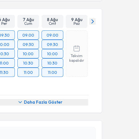
6 Ağu
7 Ağu
8 Ağu
9 Ağu
Per
Cum
Cmt
Paz
09:30
09:00
09:00
10:00
09:30
09:30
10:30
10:00
10:00
Takvim
kapalıdır
11:00
10:30
10:30
11:30
11:00
11:00
Daha Fazla Göster
akvimi Talebi
rkan Kara
için randevu takvimi talebi oluşturun. Size
 randevu almanız için bir takvim hazırlandığında e-