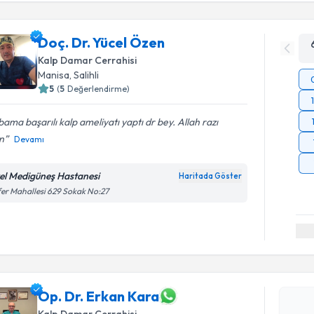
Doç. Dr. Yücel Özen
Kalp Damar Cerrahisi
Manisa
, Salihli
5
(
5
Değerlendirme)
ama başarılı kalp ameliyatı yaptı dr bey. Allah razı
un
Devamı
el Medigüneş Hastanesi
Haritada Göster
er Mahallesi 629 Sokak No:27
Randevu T
Op. Dr. E
Op. Dr. Erkan Kara
bu uzmandan