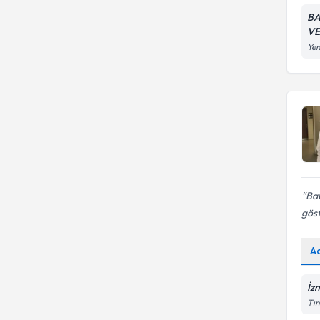
BA
VE
Yen
Bab
göst
A
İz
Tın