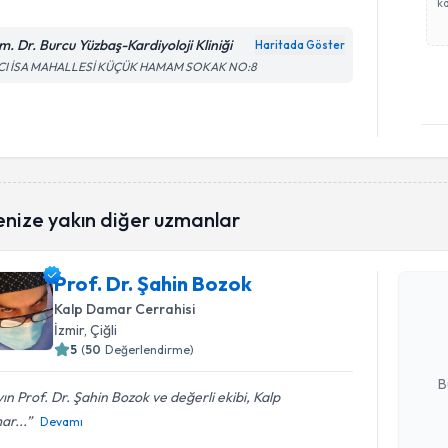
ka
m. Dr. Burcu Yüzbaş-Kardiyoloji Kliniği
Haritada Göster
CI İSA MAHALLESİ KÜÇÜK HAMAM SOKAK NO:8
Randevu T
enize yakın diğer uzmanlar
Prof. Dr. 
Prof. Dr. Şahin Bozok
Size bu uzm
Kalp Damar Cerrahisi
hazırlandığ
İzmir
, Çiğli
5
(
50
Değerlendirme)
E-posta Ad
B
ın Prof. Dr. Şahin Bozok ve değerli ekibi, Kalp
ar...
Devamı