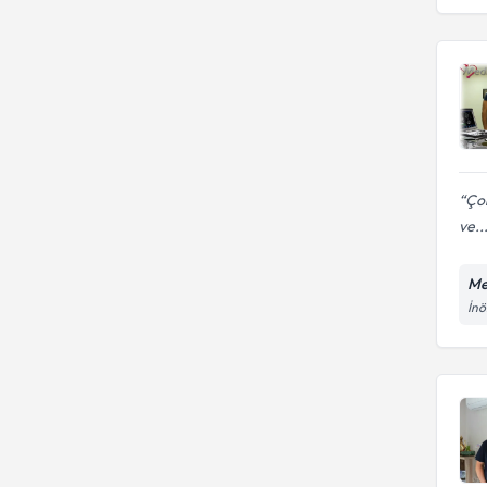
Çok
ve..
Me
İnö