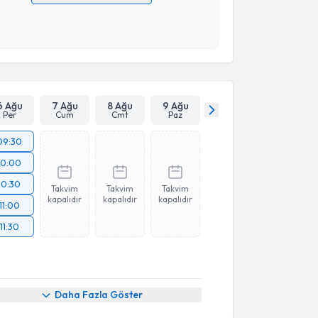
 verilerimin işlenmesine ilişkin
Aydınlatma Metni
'ni
 ve kişisel verilerimin belirtilen kapsamda
esini kabul ediyorum.
Takvim Talebini Gönder
6 Ağu
7 Ağu
8 Ağu
9 Ağu
Per
Cum
Cmt
Paz
09:30
10:00
10:30
Takvim
Takvim
Takvim
kapalıdır
kapalıdır
kapalıdır
11:00
11:30
Daha Fazla Göster