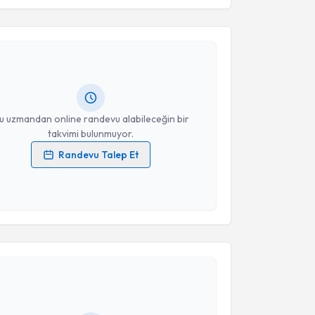
Takvim Talebini Gönder
Volkan Bozdemir
için randevu takvimi talebi
Size bu uzmandan randevu almanız için bir takvim
ında e-posta ile bilgilendireceğiz.
resiniz
u uzmandan online randevu alabileceğin bir
takvimi bulunmuyor.
Randevu Talep Et
 verilerimin işlenmesine ilişkin
Aydınlatma Metni
'ni
 ve kişisel verilerimin belirtilen kapsamda
esini kabul ediyorum.
akvimi Talebi
Takvim Talebini Gönder
Erdem Ali Özkısacık
için randevu takvimi talebi
Size bu uzmandan randevu almanız için bir takvim
ında e-posta ile bilgilendireceğiz.