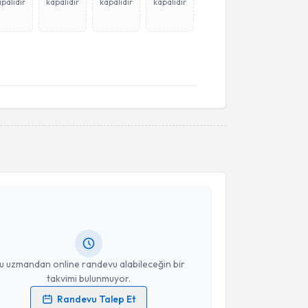
palıdır
kapalıdır
kapalıdır
kapalıdır
akvimi Talebi
Şahin Bozok
için randevu takvimi talebi oluşturun.
andan randevu almanız için bir takvim
ında e-posta ile bilgilendireceğiz.
resiniz
u uzmandan online randevu alabileceğin bir
takvimi bulunmuyor.
Randevu Talep Et