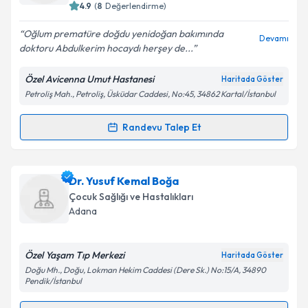
4.9
(
8
Değerlendirme)
E-posta Adresiniz
Oğlum prematüre doğdu yenidoğan bakımında
Devamı
doktoru Abdulkerim hocaydı herşey de...
Özel Avicenna Umut Hastanesi
Haritada Göster
Kişisel verilerimin işlenmesine ilişkin
Aydınlatma
Petroliş Mah., Petroliş, Üsküdar Caddesi, No:45, 34862 Kartal/İstanbul
Metni
'ni okudum ve kişisel verilerimin belirtilen
kapsamda işlenmesini kabul ediyorum.
Randevu Talep Et
Randevu Takvimi Talebi
Takvim Talebini Gönder
Dr. Abdülkerim Karakaş
için randevu takvimi talebi
Dr. Yusuf Kemal Boğa
oluşturun. Size bu uzmandan randevu almanız için bir
Çocuk Sağlığı ve Hastalıkları
takvim hazırlandığında e-posta ile bilgilendireceğiz.
Adana
E-posta Adresiniz
Özel Yaşam Tıp Merkezi
Haritada Göster
Doğu Mh., Doğu, Lokman Hekim Caddesi (Dere Sk.) No:15/A, 34890
Pendik/İstanbul
Kişisel verilerimin işlenmesine ilişkin
Aydınlatma