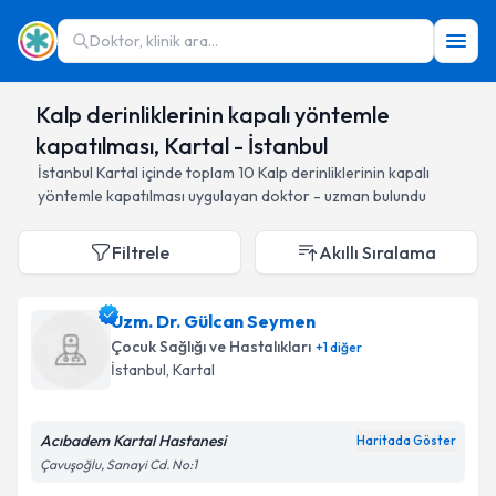
Doktor, klinik ara...
Kalp derinliklerinin kapalı yöntemle
kapatılması, Kartal - İstanbul
İstanbul
Kartal
içinde toplam
10
Kalp derinliklerinin kapalı
yöntemle kapatılması
uygulayan doktor - uzman bulundu
Filtrele
Akıllı Sıralama
Uzm. Dr. Gülcan Seymen
Çocuk Sağlığı ve Hastalıkları
+
1
diğer
İstanbul
, Kartal
Acıbadem Kartal Hastanesi
Haritada Göster
Çavuşoğlu, Sanayi Cd. No:1