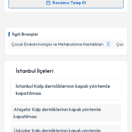
Randevu Talep Et
Metni
'ni okudum ve kişisel verilerimin belirtilen
Randevu Takvimi Talebi
kapsamda işlenmesini kabul ediyorum.
Dr. Yusuf Kemal Boğa
için randevu takvimi talebi
Takvim Talebini Gönder
oluşturun. Size bu uzmandan randevu almanız için bir
İlgili Branşlar
takvim hazırlandığında e-posta ile bilgilendireceğiz.
Çocuk Endokrinolojisi ve Metabolizma Hastalıkları
Çocuk Sa
1
E-posta Adresiniz
İstanbul İlçeleri
Kişisel verilerimin işlenmesine ilişkin
Aydınlatma
Metni
'ni okudum ve kişisel verilerimin belirtilen
İstanbul
Kalp derinliklerinin kapalı yöntemle
kapsamda işlenmesini kabul ediyorum.
kapatılması
Takvim Talebini Gönder
Ataşehir
Kalp derinliklerinin kapalı yöntemle
kapatılması
Üsküdar
Kalp derinliklerinin kapalı yöntemle