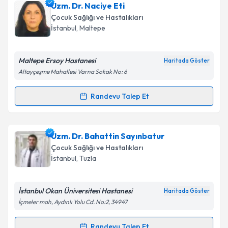
Doç. Dr. Ahmet Sami Yazar
için randevu takvimi
Uzm. Dr. Naciye Eti
talebi oluşturun. Size bu uzmandan randevu almanız
Çocuk Sağlığı ve Hastalıkları
için bir takvim hazırlandığında e-posta ile
İstanbul
, Maltepe
bilgilendireceğiz.
E-posta Adresiniz
Maltepe Ersoy Hastanesi
Haritada Göster
Altayçeşme Mahallesi Varna Sokak No: 6
Randevu Talep Et
Randevu Takvimi Talebi
Kişisel verilerimin işlenmesine ilişkin
Aydınlatma
Metni
'ni okudum ve kişisel verilerimin belirtilen
kapsamda işlenmesini kabul ediyorum.
Uzm. Dr. Naciye Eti
için randevu takvimi talebi
Uzm. Dr. Bahattin Sayınbatur
oluşturun. Size bu uzmandan randevu almanız için bir
Çocuk Sağlığı ve Hastalıkları
takvim hazırlandığında e-posta ile bilgilendireceğiz.
Takvim Talebini Gönder
İstanbul
, Tuzla
E-posta Adresiniz
İstanbul Okan Üniversitesi Hastanesi
Haritada Göster
İçmeler mah, Aydınlı Yolu Cd. No:2, 34947
Kişisel verilerimin işlenmesine ilişkin
Aydınlatma
Randevu Talep Et