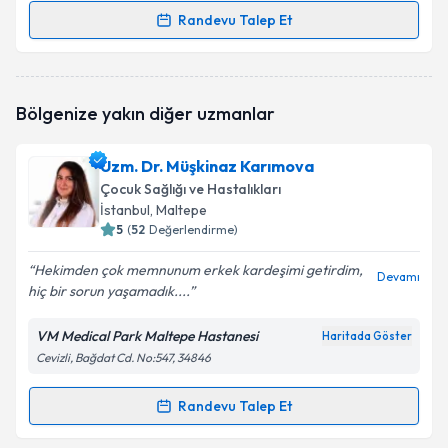
Randevu Talep Et
Randevu Takvimi Talebi
Uzm. Dr. Gülcan Seymen
için randevu takvimi talebi
Bölgenize yakın diğer uzmanlar
oluşturun. Size bu uzmandan randevu almanız için bir
takvim hazırlandığında e-posta ile bilgilendireceğiz.
Uzm. Dr. Müşkinaz Karımova
E-posta Adresiniz
Çocuk Sağlığı ve Hastalıkları
İstanbul
, Maltepe
5
(
52
Değerlendirme)
Hekimden çok memnunum erkek kardeşimi getirdim,
Kişisel verilerimin işlenmesine ilişkin
Aydınlatma
Devamı
hiç bir sorun yaşamadık....
Metni
'ni okudum ve kişisel verilerimin belirtilen
kapsamda işlenmesini kabul ediyorum.
VM Medical Park Maltepe Hastanesi
Haritada Göster
Cevizli, Bağdat Cd. No:547, 34846
Takvim Talebini Gönder
Randevu Talep Et
Randevu Takvimi Talebi