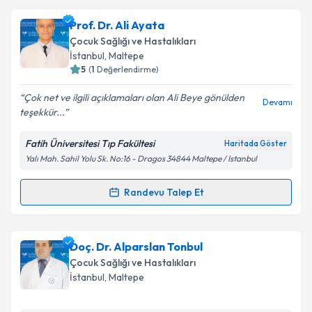
Uzm. Dr. Müşkinaz Karımova
için randevu takvimi
Prof. Dr. Ali Ayata
talebi oluşturun. Size bu uzmandan randevu almanız
Çocuk Sağlığı ve Hastalıkları
için bir takvim hazırlandığında e-posta ile
İstanbul
, Maltepe
bilgilendireceğiz.
5
(
1
Değerlendirme)
E-posta Adresiniz
Çok net ve ilgili açıklamaları olan Ali Beye gönülden
Devamı
teşekkür...
Fatih Üniversitesi Tıp Fakültesi
Haritada Göster
Yalı Mah. Sahil Yolu Sk. No:16 - Dragos 34844 Maltepe / Istanbul
Kişisel verilerimin işlenmesine ilişkin
Aydınlatma
Metni
'ni okudum ve kişisel verilerimin belirtilen
kapsamda işlenmesini kabul ediyorum.
Randevu Talep Et
Randevu Takvimi Talebi
Takvim Talebini Gönder
Prof. Dr. Ali Ayata
için randevu takvimi talebi
Doç. Dr. Alparslan Tonbul
oluşturun. Size bu uzmandan randevu almanız için bir
Çocuk Sağlığı ve Hastalıkları
takvim hazırlandığında e-posta ile bilgilendireceğiz.
İstanbul
, Maltepe
E-posta Adresiniz