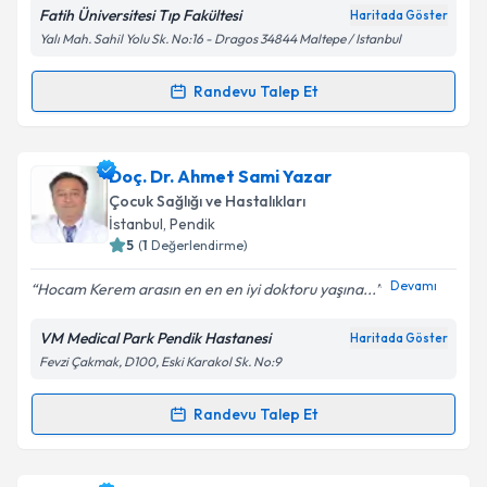
Fatih Üniversitesi Tıp Fakültesi
Haritada Göster
Yalı Mah. Sahil Yolu Sk. No:16 - Dragos 34844 Maltepe / Istanbul
Kişisel verilerimin işlenmesine ilişkin
Aydınlatma
Randevu Talep Et
Randevu Takvimi Talebi
Metni
'ni okudum ve kişisel verilerimin belirtilen
kapsamda işlenmesini kabul ediyorum.
Doç. Dr. Alparslan Tonbul
için randevu takvimi talebi
Doç. Dr. Ahmet Sami Yazar
oluşturun. Size bu uzmandan randevu almanız için bir
Takvim Talebini Gönder
Çocuk Sağlığı ve Hastalıkları
takvim hazırlandığında e-posta ile bilgilendireceğiz.
İstanbul
, Pendik
5
(
1
Değerlendirme)
E-posta Adresiniz
Devamı
Hocam Kerem arasın en en en iyi doktoru yaşına...
VM Medical Park Pendik Hastanesi
Haritada Göster
Fevzi Çakmak, D100, Eski Karakol Sk. No:9
Kişisel verilerimin işlenmesine ilişkin
Aydınlatma
Metni
'ni okudum ve kişisel verilerimin belirtilen
kapsamda işlenmesini kabul ediyorum.
Randevu Talep Et
Randevu Takvimi Talebi
Takvim Talebini Gönder