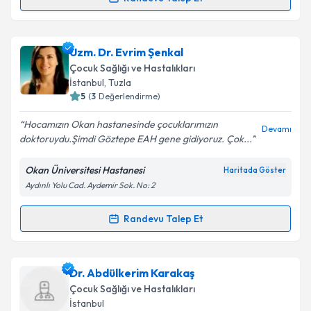
Randevu Takvimi Talebi
Metni
'ni okudum ve kişisel verilerimin belirtilen
kapsamda işlenmesini kabul ediyorum.
Uzm. Dr. Bahattin Sayınbatur
için randevu takvimi
Uzm. Dr. Evrim Şenkal
talebi oluşturun. Size bu uzmandan randevu almanız
Takvim Talebini Gönder
Çocuk Sağlığı ve Hastalıkları
için bir takvim hazırlandığında e-posta ile
İstanbul
, Tuzla
bilgilendireceğiz.
5
(
3
Değerlendirme)
E-posta Adresiniz
Hocamızın Okan hastanesinde çocuklarımızın
Devamı
doktoruydu.Şimdi Göztepe EAH gene gidiyoruz. Çok...
Okan Üniversitesi Hastanesi
Haritada Göster
Aydınlı Yolu Cad. Aydemir Sok. No: 2
Kişisel verilerimin işlenmesine ilişkin
Aydınlatma
Metni
'ni okudum ve kişisel verilerimin belirtilen
kapsamda işlenmesini kabul ediyorum.
Randevu Talep Et
Randevu Takvimi Talebi
Takvim Talebini Gönder
Uzm. Dr. Evrim Şenkal
için randevu takvimi talebi
Dr. Abdülkerim Karakaş
oluşturun. Size bu uzmandan randevu almanız için bir
Çocuk Sağlığı ve Hastalıkları
takvim hazırlandığında e-posta ile bilgilendireceğiz.
İstanbul