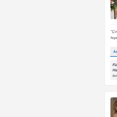
Çok
teşe
A
Fü
Hi
Bah