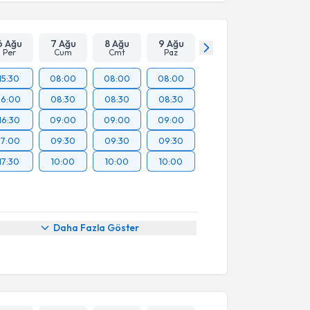
6 Ağu
7 Ağu
8 Ağu
9 Ağu
Per
Cum
Cmt
Paz
15:30
08:00
08:00
08:00
16:00
08:30
08:30
08:30
16:30
09:00
09:00
09:00
17:00
09:30
09:30
09:30
17:30
10:00
10:00
10:00
Daha Fazla Göster