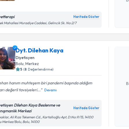
yetterapi
Haritada Göster
Kişisel
k Mahallesi Muradiye Caddesi, Gelincik Sk. No:2/7
okudum
işlenm
Randevu T
Dyt. Dilehan Kaya
Dyt. Dile
Diyetisyen
uzmandan ra
Bolu
, Merkez
posta ile bi
5
(
8
Değerlendirme)
E-posta Ad
lehan hanım muhteşem biri pandemi başında aldığım
B
ları değerli tavsiyeleri...
Devamı
Kişisel
yetisyen Dilehan Kaya Beslenme ve
Haritada Göster
okudum
nışmanlık Merkezi
işlenm
aklar, Ali Rıza Tekemen Cd., Kartallıoğlu Apt, D:No:9/15, 14100
Randevu T
u Merkez/Bolu, Bolu, 14100