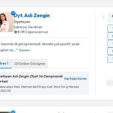
Dyt. Aslı Zengin
Diyetisyen
Sakarya
, Serdivan
5
(
111
Değerlendirme)
ı hanımla ilk görüşmemizdi. Kendisi çok pozitif, sıcak
şkan ve...
Devamı
dres
1
Online Görüşme
yetisyen Aslı Zengin Diyet Ve Danışmanlık
Haritada Göster
rkezi
bacıalanı Mah. Mehmet Akif Ersoy Cad. Work İnn İş Merkezi
33 D:112