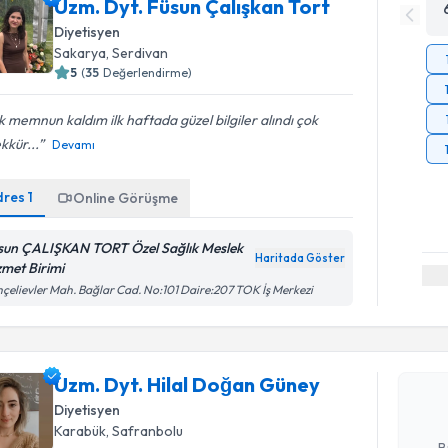
Uzm. Dyt. Füsun Çalışkan Tort
Diyetisyen
Sakarya
, Serdivan
5
(
35
Değerlendirme)
 memnun kaldım ilk haftada güzel bilgiler alındı çok
kkür...
Devamı
dres
1
Online Görüşme
sun ÇALIŞKAN TORT Özel Sağlık Meslek
Haritada Göster
zmet Birimi
Randevu T
çelievler Mah. Bağlar Cad. No:101 Daire:207 TOK İş Merkezi
Uzm. Dyt. 
oluşturun. 
Uzm. Dyt. Hilal Doğan Güney
hazırlandığ
Diyetisyen
E-posta Ad
Karabük
, Safranbolu
B