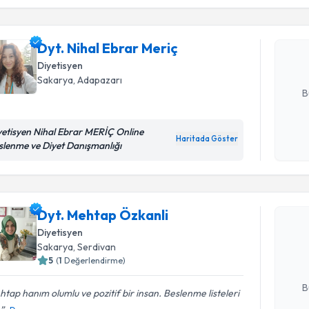
Dyt. Nihal
Size bu uzm
Dyt. Nihal Ebrar Meriç
hazırlandığ
Diyetisyen
E-posta Ad
Sakarya
, Adapazarı
B
yetisyen Nihal Ebrar MERİÇ Online
Haritada Göster
Kişisel
slenme ve Diyet Danışmanlığı
okudum
Randevu T
işlenm
Dyt. Mehtap Özkanli
Dyt. Meht
bu uzmandan
Diyetisyen
posta ile bi
Sakarya
, Serdivan
5
(
1
Değerlendirme)
E-posta Ad
B
tap hanım olumlu ve pozitif bir insan. Beslenme listeleri