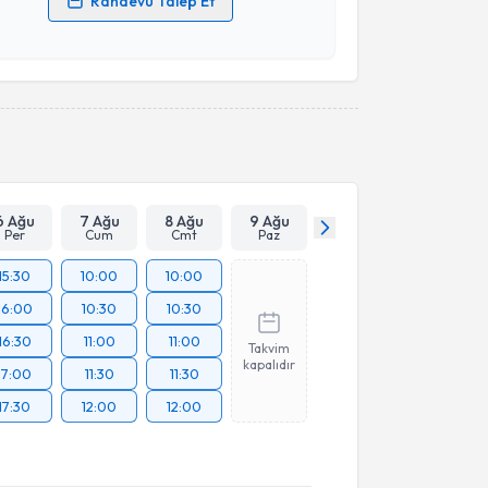
Randevu Talep Et
 verilerimin işlenmesine ilişkin
Aydınlatma Metni
'ni
 ve kişisel verilerimin belirtilen kapsamda
esini kabul ediyorum.
Takvim Talebini Gönder
6 Ağu
7 Ağu
8 Ağu
9 Ağu
Per
Cum
Cmt
Paz
15:30
10:00
10:00
16:00
10:30
10:30
16:30
11:00
11:00
Takvim
kapalıdır
17:00
11:30
11:30
17:30
12:00
12:00