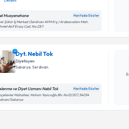
.
Devamı
Kişisel
el Muayenehane
Haritada Göster
okudum
er Şükür İş Merkezi (Serdivan AVM Krş.) Arabacıalanı Mah.
işlenm
Randevu T
met Akif Ersoy Cad. No:23/1
Dyt. Nebil
uzmandan ra
Dyt. Nebil Tok
posta ile bi
Diyetisyen
E-posta Ad
Sakarya
, Serdivan
B
slenme ve Diyet Uzmanı Nebil Tok
Haritada Göster
Kişisel
çelievler Mahallesi, Muhsin Yazıcıoğlu Blv. No12/207, 54054
rdivan/Sakarya
okudum
işlenm