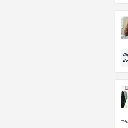
Di
Be
Meh