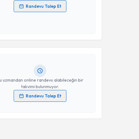
Randevu Talep Et
 verilerimin işlenmesine ilişkin
Aydınlatma Metni
'ni
 ve kişisel verilerimin belirtilen kapsamda
esini kabul ediyorum.
akvimi Talebi
Takvim Talebini Gönder
 Tok
için randevu takvimi talebi oluşturun. Size bu
ndevu almanız için bir takvim hazırlandığında e-
lgilendireceğiz.
resiniz
u uzmandan online randevu alabileceğin bir
takvimi bulunmuyor.
Randevu Talep Et
 verilerimin işlenmesine ilişkin
Aydınlatma Metni
'ni
 ve kişisel verilerimin belirtilen kapsamda
esini kabul ediyorum.
Takvim Talebini Gönder