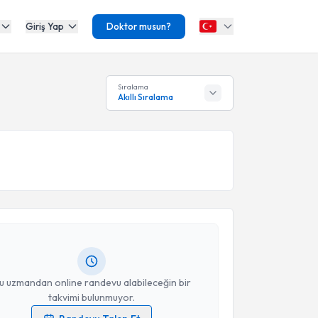
Giriş Yap
Doktor musun?
Sıralama
Akıllı Sıralama
akvimi Talebi
han Muhammet Öz
için randevu takvimi talebi
Size bu uzmandan randevu almanız için bir takvim
ında e-posta ile bilgilendireceğiz.
resiniz
u uzmandan online randevu alabileceğin bir
takvimi bulunmuyor.