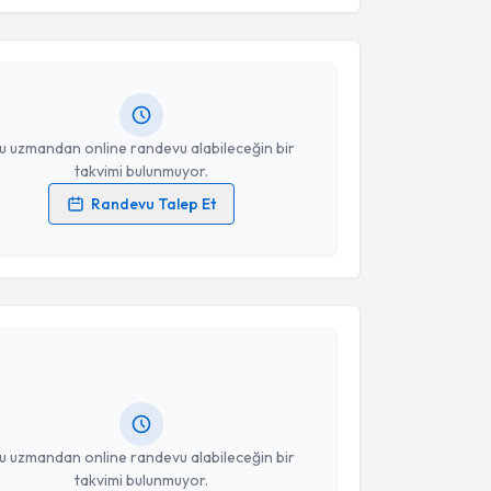
Takvim Talebini Gönder
 Ebrar Meriç
için randevu takvimi talebi oluşturun.
andan randevu almanız için bir takvim
ında e-posta ile bilgilendireceğiz.
resiniz
u uzmandan online randevu alabileceğin bir
takvimi bulunmuyor.
Randevu Talep Et
 verilerimin işlenmesine ilişkin
Aydınlatma Metni
'ni
 ve kişisel verilerimin belirtilen kapsamda
akvimi Talebi
esini kabul ediyorum.
Takvim Talebini Gönder
ap Özkanli
için randevu takvimi talebi oluşturun. Size
 randevu almanız için bir takvim hazırlandığında e-
lgilendireceğiz.
resiniz
u uzmandan online randevu alabileceğin bir
takvimi bulunmuyor.