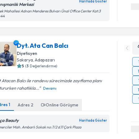
Haritada Göster
nışmanlık Merkezi
k Mahallesi Adnan Menderes Bulvarı Ünal Office Center Kat:3
:44
Dyt. Ata Can Balcı
Diyetisyen
Sakarya
, Adapazarı
5
(
3
Değerlendirme)
 Atacan Balcı ile randevu sürecimizde zayıflama planı
tururken rahatlıkla...
Devamı
dres
1
Adres
2
Online Görüşme
ça Beauty
Haritada Göster
erciler Mah. Ambarlı Sokak no:7/2 d.11 Çark Plaza