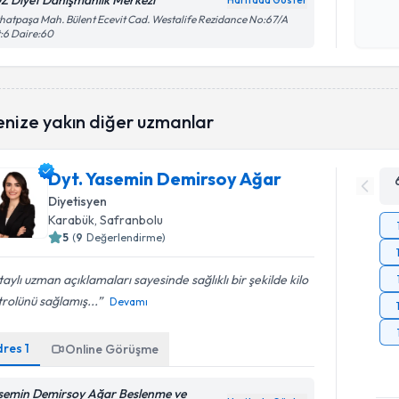
Z Diyet Danışmanlık Merkezi
Haritada Göster
Kişisel
hatpaşa Mah. Bülent Ecevit Cad. Westalife Rezidance No:67/A
:6 Daire:60
okudum
işlenm
enize yakın diğer uzmanlar
Dyt. Yasemin Demirsoy Ağar
Diyetisyen
Karabük
, Safranbolu
5
(
9
Değerlendirme)
aylı uzman açıklamaları sayesinde sağlıklı bir şekilde kilo
rolünü sağlamış...
Devamı
dres
1
Online Görüşme
semin Demirsoy Ağar Beslenme ve