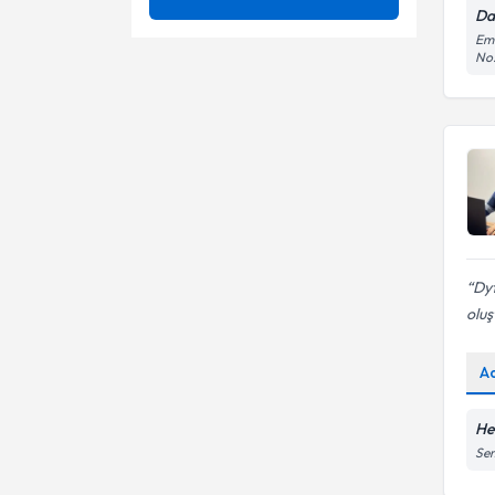
Da
Gebelik Dönemi Beslenmesi
Ünvan
Eme
Anoreksiye ve blumia
No
hastalarında beslenme
Gıda Alerjileri
Bariatrik diyetisyen
Doğu Akdeniz Üniversitesi
Gıda İntolerans Testi
Besin intolerans testi
Dyt.
Gıda İntoleransı
Beslenme durumu
değerlendirilmesi
Hastalıklarda Beslenme
Beslenme planı
Kalp Damar Hastalıklarında
Beslenme Takibi
Dyt
Kanserden korunmak için
oluş
Çocuk Beslenmesi
sağlıklı beslenme
Kilo Alma
Çocuk ve ergenlerde kilo
A
kontrolü
Kurumsal Beslenme
Detoks diyetleri
Danışmanlığı
He
Sem
Diyabet diyeti