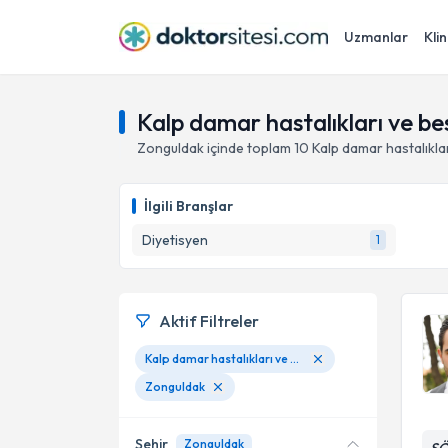
Uzmanlar
Klin
Kalp damar hastalıkları ve b
Zonguldak
içinde toplam
10
Kalp damar hastalıkla
İlgili Branşlar
Diyetisyen
1
Aktif Filtreler
Kalp damar hastalıkları ve beslenme
Zonguldak
Şehir
Zonguldak