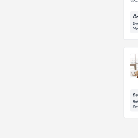
ve..
Öz
Env
Meh
Be
Bah
Se