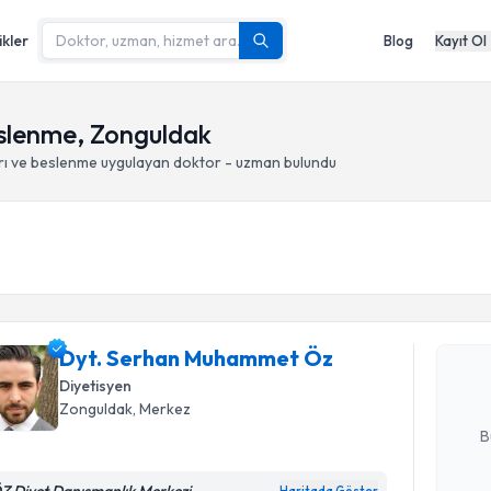
ikler
Blog
Kayıt Ol
eslenme, Zonguldak
rı ve beslenme
uygulayan doktor - uzman bulundu
Randevu T
Dyt. Ser
oluşturun. 
Dyt. Serhan Muhammet Öz
hazırlandığ
Diyetisyen
E-posta Ad
Zonguldak
, Merkez
B