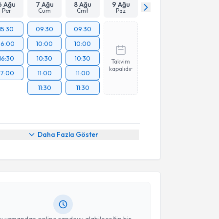
6 Ağu
7 Ağu
8 Ağu
9 Ağu
Per
Cum
Cmt
Paz
15:30
09:30
09:30
16:00
10:00
10:00
16:30
10:30
10:30
Takvim
kapalıdır
17:00
11:00
11:00
11:30
11:30
akvimi Talebi
Daha Fazla Göster
Hilal Doğan Güney
için randevu takvimi talebi
Size bu uzmandan randevu almanız için bir takvim
ında e-posta ile bilgilendireceğiz.
resiniz
u uzmandan online randevu alabileceğin bir