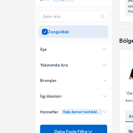
SÖ
Mit
Kat
Zonguldak
Bölg
İlçe
Yakınımda Ara
Branşlar
Konumuma yakın uzmanları
Merkez
göster
Det
İlgi Alanları
kont
Hizmetler
Kalp damar hastalıkları ve beslenme
Diyetisyen
A
Mezuniyet
Çocukluk Çağında Beslenme
Ya
Daha Fazla Filtre