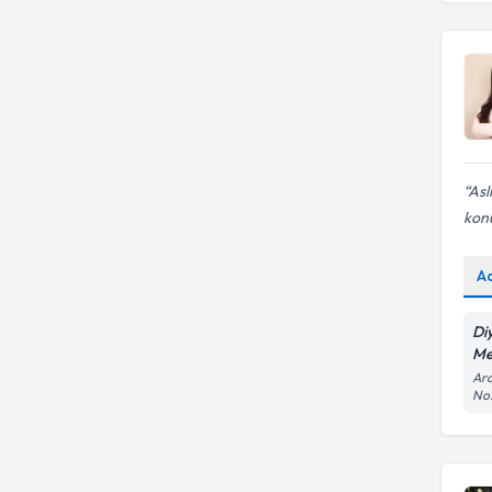
Asl
konu
A
Di
Me
Ara
No: