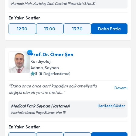
Hurmalı Mah. Kurtuluş Cad. Central Plaza Kat :3 No:31
En Yakın Saatler
12:30
13:00
13:30
Daha Fazla
Prof. Dr. Ömer Şen
Kardiyoloji
Adana
, Seyhan
5
(
8
Değerlendirme)
Daha önce önce aort kapağım açık ameliyatla
Devamı
değiştirelerek yerine metal...
Medical Park Seyhan Hastanesi
Haritada Göster
Mustafa Kemal Paşa Bulvarı No: 15
En Yakın Saatler