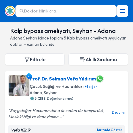
Doktor, klinik ara...
Kalp bypass ameliyatı, Seyhan - Adana
Adana
Seyhan
içinde toplam
5
Kalp bypass ameliyatı
uygulayan
doktor - uzman bulundu
Filtrele
Akıllı Sıralama
Prof. Dr. Selman Vefa Yıldırım
Çocuk Sağlığı ve Hastalıkları
+
1
diğer
Adana
, Seyhan
5
(
288
Değerlendirme)
Saygıdeğer Hocamızı daha önceden de tanıyorduk,
Devamı
Mesleki bilgi ve deneyimine...
Vefa Klinik
Haritada Göster