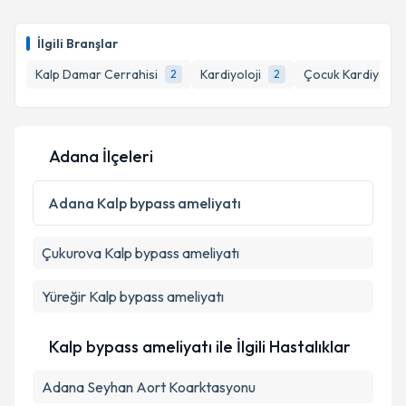
Takvim Talebini Gönder
Op. Dr. Okan Dost
için randevu takvimi talebi
oluşturun. Size bu uzmandan randevu almanız için bir
İlgili Branşlar
takvim hazırlandığında e-posta ile bilgilendireceğiz.
Kalp Damar Cerrahisi
Kardiyoloji
Çocuk Kardiyoloji
2
2
E-posta Adresiniz
Adana İlçeleri
Kişisel verilerimin işlenmesine ilişkin
Aydınlatma
Metni
'ni okudum ve kişisel verilerimin belirtilen
Adana
Kalp bypass ameliyatı
kapsamda işlenmesini kabul ediyorum.
Çukurova
Kalp bypass ameliyatı
Takvim Talebini Gönder
Yüreğir
Kalp bypass ameliyatı
Kalp bypass ameliyatı ile İlgili Hastalıklar
Adana Seyhan Aort Koarktasyonu