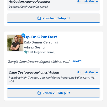
Acıbadem Adana Hastanesi
Haritada Göster
Döşeme, Cumhuriyet Cd. No:66
Kişisel verilerimin işlenmesine ilişkin
Aydınlatma
Randevu Talep Et
Randevu Takvimi Talebi
Metni
'ni okudum ve kişisel verilerimin belirtilen
kapsamda işlenmesini kabul ediyorum.
Prof. Dr. Utku Alemdaroğlu
için randevu takvimi
Op. Dr. Okan Dost
talebi oluşturun. Size bu uzmandan randevu almanız
Takvim Talebini Gönder
Kalp Damar Cerrahisi
için bir takvim hazırlandığında e-posta ile
Adana
, Seyhan
bilgilendireceğiz.
5
(
8
Değerlendirme)
E-posta Adresiniz
Devamı
Sevgili Okan Dost ve değerli ekibine; yıl...
Okan Dost Muayenehanesi Adana
Haritada Göster
Reşatbey Mah. Türkkuşu Cad. No:1 Günep Panaroma B Blok Kat :4 No:
404
Kişisel verilerimin işlenmesine ilişkin
Aydınlatma
Metni
'ni okudum ve kişisel verilerimin belirtilen
Randevu Talep Et
kapsamda işlenmesini kabul ediyorum.
Randevu Takvimi Talebi