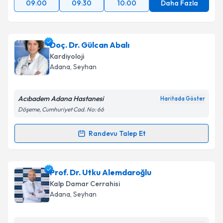
09:00
09:30
10:00
Daha Fazla
Doç. Dr. Gülcan Abalı
Kardiyoloji
Adana
, Seyhan
Acıbadem Adana Hastanesi
Haritada Göster
Döşeme, Cumhuriyet Cad. No: 66
Randevu Talep Et
Randevu Takvimi Talebi
Doç. Dr. Gülcan Abalı
için randevu takvimi talebi
Prof. Dr. Utku Alemdaroğlu
oluşturun. Size bu uzmandan randevu almanız için bir
Kalp Damar Cerrahisi
takvim hazırlandığında e-posta ile bilgilendireceğiz.
Adana
, Seyhan
E-posta Adresiniz