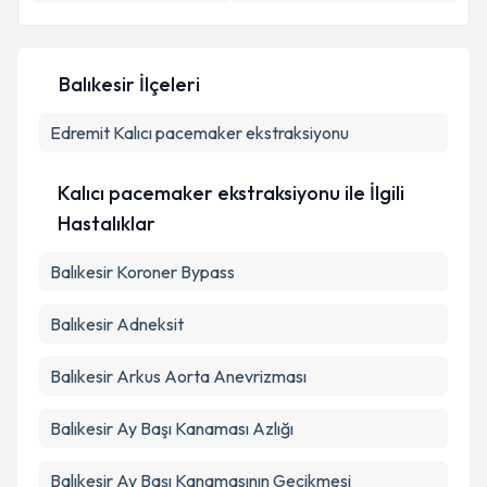
E-posta Adresiniz
Balıkesir İlçeleri
Kişisel verilerimin işlenmesine ilişkin
Aydınlatma
Edremit
Metni
Kalıcı pacemaker ekstraksiyonu
'ni okudum ve kişisel verilerimin belirtilen
kapsamda işlenmesini kabul ediyorum.
Kalıcı pacemaker ekstraksiyonu ile İlgili
Takvim Talebini Gönder
Hastalıklar
Balıkesir Koroner Bypass
Balıkesir Adneksit
Balıkesir Arkus Aorta Anevrizması
Balıkesir Ay Başı Kanaması Azlığı
Balıkesir Ay Başı Kanamasının Gecikmesi