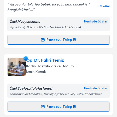
Yasayanlar bilir tüp bebek sürecini ama öncelikle "
Devamı
hangi doktor"...
Özel Muayenehane
Haritada Göster
Kişisel verilerimin işlenmesine ilişkin
Aydınlatma
Ziya Gökalp Bulvarı 1399 Sok.No:1 Kat:1 D:3 Alsancak
Metni
'ni okudum ve kişisel verilerimin belirtilen
kapsamda işlenmesini kabul ediyorum.
Randevu Talep Et
Randevu Takvimi Talebi
Takvim Talebini Gönder
Op. Dr. İsrael Aruh
için randevu takvimi talebi
Op. Dr. Fahri Temiz
oluşturun. Size bu uzmandan randevu almanız için bir
Kadın Hastalıkları ve Doğum
takvim hazırlandığında e-posta ile bilgilendireceğiz.
İzmir
, Konak
E-posta Adresiniz
Özel Su Hospital Hastanesi
Haritada Göster
Kahramanlar Mahallesi, Mürselpaşa Blv. No:165, 35230 Konak/İzmir
Kişisel verilerimin işlenmesine ilişkin
Aydınlatma
Randevu Talep Et
Randevu Takvimi Talebi
Metni
'ni okudum ve kişisel verilerimin belirtilen
kapsamda işlenmesini kabul ediyorum.