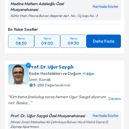
kapsamda işlenmesini kabul ediyorum.
Medine Meltem Adalıoğlu Özel
Haritada Göster
Muayenehanesi
Kültür Mah. Plevne Bulvarı Beşerler Apt . No : 1 İç kapı No : 3
Takvim Talebini Gönder
En Yakın Saatler
Yarın
Yarın
Yarın
Daha Fazla
08:30
09:00
09:30
Prof. Dr. Uğur Saygılı
Kadın Hastalıkları ve Doğum
+
1
diğer
İzmir
, Konak
5
(
232
Değerlendirme)
Kim bana jinekolog sorsa hemen Ugur Saygılı diyorum
Devamı
net. Baska...
Prof. Dr. Uğur Saygılı Özel Muayenehanesi
Haritada Göster
Mimar Sinan Mahallesi Ali Çetinkaya Bulvarı No:61 Kat:6 Daire:12
Zeynep Apartmanı