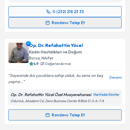
0 (232) 218 23 33
Randevu Takvimi Talebi
Randevu Talep Et
Prof. Dr. Uğur Saygılı
için randevu takvimi talebi
oluşturun. Size bu uzmandan randevu almanız için bir
Op. Dr. Refahattin Yücel
takvim hazırlandığında e-posta ile bilgilendireceğiz.
Kadın Hastalıkları ve Doğum
E-posta Adresiniz
Bursa
, Nilüfer
4.9
(
21
Değerlendirme)
Sayesinde ikiz çocuklara sahip olduk, bu sene on beş
Devamı
yaşına...
Kişisel verilerimin işlenmesine ilişkin
Aydınlatma
Metni
'ni okudum ve kişisel verilerimin belirtilen
Op. Dr. Refahattin Yücel Özel Muayenehanesi
Haritada Göster
kapsamda işlenmesini kabul ediyorum.
Odunluk, Akademi Cd. Zeno Business Center B Blok D: 5-6-7-8
Takvim Talebini Gönder
Randevu Talep Et
Randevu Takvimi Talebi