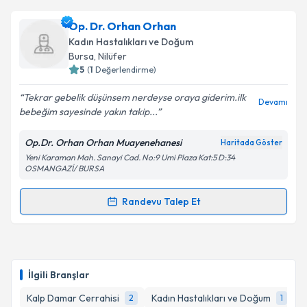
Op. Dr. Fahri Temiz
için randevu takvimi talebi
Op. Dr. Orhan Orhan
oluşturun. Size bu uzmandan randevu almanız için bir
Takvim Talebini Gönder
Kadın Hastalıkları ve Doğum
takvim hazırlandığında e-posta ile bilgilendireceğiz.
Bursa
, Nilüfer
5
(
1
Değerlendirme)
E-posta Adresiniz
Tekrar gebelik düşünsem nerdeyse oraya giderim.ilk
Devamı
bebeğim sayesinde yakın takip...
Op.Dr. Orhan Orhan Muayenehanesi
Haritada Göster
Kişisel verilerimin işlenmesine ilişkin
Aydınlatma
Yeni Karaman Mah. Sanayi Cad. No:9 Umi Plaza Kat:5 D:34
Metni
'ni okudum ve kişisel verilerimin belirtilen
OSMANGAZİ/ BURSA
kapsamda işlenmesini kabul ediyorum.
Randevu Talep Et
Randevu Takvimi Talebi
Takvim Talebini Gönder
Op. Dr. Orhan Orhan
için randevu takvimi talebi
oluşturun. Size bu uzmandan randevu almanız için bir
İlgili Branşlar
takvim hazırlandığında e-posta ile bilgilendireceğiz.
Kalp Damar Cerrahisi
Kadın Hastalıkları ve Doğum
2
1