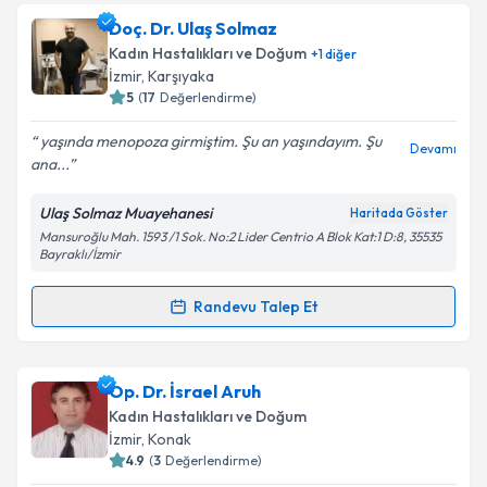
Op. Dr. Refahattin Yücel
için randevu takvimi talebi
Doç. Dr. Ulaş Solmaz
oluşturun. Size bu uzmandan randevu almanız için bir
Kadın Hastalıkları ve Doğum
+
1
diğer
takvim hazırlandığında e-posta ile bilgilendireceğiz.
İzmir
, Karşıyaka
5
(
17
Değerlendirme)
E-posta Adresiniz
yaşında menopoza girmiştim. Şu an yaşındayım. Şu
Devamı
ana...
Ulaş Solmaz Muayehanesi
Haritada Göster
Kişisel verilerimin işlenmesine ilişkin
Aydınlatma
Mansuroğlu Mah. 1593 /1 Sok. No:2 Lider Centrio A Blok Kat:1 D:8, 35535
Metni
'ni okudum ve kişisel verilerimin belirtilen
Bayraklı/İzmir
kapsamda işlenmesini kabul ediyorum.
Randevu Talep Et
Randevu Takvimi Talebi
Takvim Talebini Gönder
Doç. Dr. Ulaş Solmaz
için randevu takvimi talebi
Op. Dr. İsrael Aruh
oluşturun. Size bu uzmandan randevu almanız için bir
Kadın Hastalıkları ve Doğum
takvim hazırlandığında e-posta ile bilgilendireceğiz.
İzmir
, Konak
4.9
(
3
Değerlendirme)
E-posta Adresiniz