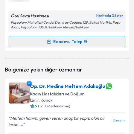
E-posta Adresiniz
Özel Sevgi Hastanesi
Haritada Göster
Paşaalanı Mahallesi Cevdet Demiray Caddesi 128. Sokak No:11/a, Paşa
Alanı, Paşaalanı, 10030 Balıkesir Merkez/Balıkesir
Kişisel verilerimin işlenmesine ilişkin
Aydınlatma
Randevu Talep Et
Metni
'ni okudum ve kişisel verilerimin belirtilen
Randevu Takvimi Talebi
kapsamda işlenmesini kabul ediyorum.
Uzm. Dr. İsmail Cihan Özbek
için randevu takvimi
Takvim Talebini Gönder
Bölgenize yakın diğer uzmanlar
talebi oluşturun. Size bu uzmandan randevu almanız
için bir takvim hazırlandığında e-posta ile
bilgilendireceğiz.
Op. Dr. Medine Meltem Adalıoğlu
Kadın Hastalıkları ve Doğum
E-posta Adresiniz
İzmir
, Konak
5
(
12
Değerlendirme)
Meltem hanım, güven veren anaç bir yapısı olan bir
Devamı
Kişisel verilerimin işlenmesine ilişkin
Aydınlatma
insan....
Metni
'ni okudum ve kişisel verilerimin belirtilen