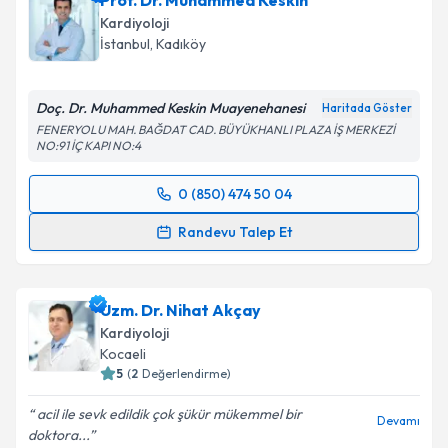
Prof. Dr. Muhammed Keskin
Kardiyoloji
İstanbul
, Kadıköy
Doç. Dr. Muhammed Keskin Muayenehanesi
Haritada Göster
FENERYOLU MAH. BAĞDAT CAD. BÜYÜKHANLI PLAZA İŞ MERKEZİ
NO:91 İÇ KAPI NO:4
0 (850) 474 50 04
Randevu Takvimi Talebi
Randevu Talep Et
Prof. Dr. Muhammed Keskin
için randevu takvimi
talebi oluşturun. Size bu uzmandan randevu almanız
Uzm. Dr. Nihat Akçay
için bir takvim hazırlandığında e-posta ile
bilgilendireceğiz.
Kardiyoloji
Kocaeli
E-posta Adresiniz
5
(
2
Değerlendirme)
acil ile sevk edildik çok şükür mükemmel bir
Devamı
doktora...