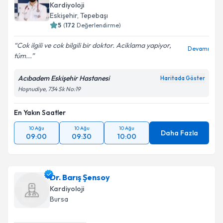
Kardiyoloji
Eskişehir
, Tepebaşı
5
(
172
Değerlendirme)
Cok ilgili ve cok bilgili bir doktor. Aciklama yapiyor,
Devamı
túm...
Acıbadem Eskişehir Hastanesi
Haritada Göster
Hoşnudiye, 734 Sk No:19
En Yakın Saatler
10 Ağu
10 Ağu
10 Ağu
Daha Fazla
09:00
09:30
10:00
Dr. Barış Şensoy
Kardiyoloji
Bursa