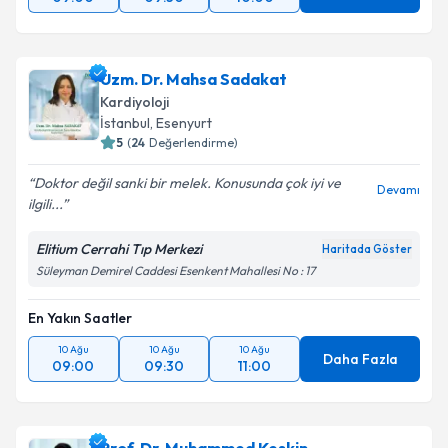
Uzm. Dr. Mahsa Sadakat
Kardiyoloji
İstanbul
, Esenyurt
5
(
24
Değerlendirme)
Doktor değil sanki bir melek. Konusunda çok iyi ve
Devamı
ilgili...
Elitium Cerrahi Tıp Merkezi
Haritada Göster
Süleyman Demirel Caddesi Esenkent Mahallesi No : 17
En Yakın Saatler
10 Ağu
10 Ağu
10 Ağu
Daha Fazla
09:00
09:30
11:00