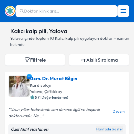
Doktor, klinik ara...
Kalıcı kalp pili, Yalova
Yalova
içinde toplam
10
Kalıcı kalp pili
uygulayan doktor - uzman
bulundu
Filtrele
Akıllı Sıralama
Uzm. Dr. Murat Bilgin
Kardiyoloji
Yalova
, Çiftlikköy
5
(
1
Değerlendirme)
Uzun yıllar tedavimde son derece ilgili ve başarılı
Devamı
doktorumdu. Ne...
Özel Aktif Hastanesi
Haritada Göster