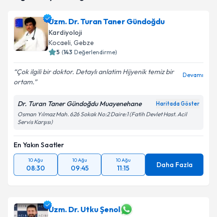
takvim hazırlandığında e-posta ile bilgilendireceğiz.
Uzm. Dr. Turan Taner Gündoğdu
E-posta Adresiniz
Kardiyoloji
Kocaeli
, Gebze
5
(
143
Değerlendirme)
Çok ilgili bir doktor. Detaylı anlatim Hijyenik temiz bir
Kişisel verilerimin işlenmesine ilişkin
Aydınlatma
Devamı
ortam.
Metni
'ni okudum ve kişisel verilerimin belirtilen
kapsamda işlenmesini kabul ediyorum.
Dr. Turan Taner Gündoğdu Muayenehane
Haritada Göster
Osman Yılmaz Mah. 626 Sokak No:2 Daire:1 (Fatih Devlet Hast. Acil
Servis Karşısı)
Takvim Talebini Gönder
En Yakın Saatler
10 Ağu
10 Ağu
10 Ağu
Daha Fazla
08:30
09:45
11:15
Uzm. Dr. Utku Şenol