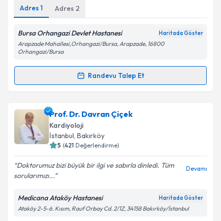
Adres
1
Adres
2
Bursa Orhangazi Devlet Hastanesi
Haritada Göster
Arapzade Mahallesi,Orhangazi/Bursa, Arapzade, 16800
Orhangazi/Bursa
Randevu Talep Et
Randevu Takvimi Talebi
Dr. Barış Şensoy
için randevu takvimi talebi oluşturun.
Prof. Dr. Davran Çiçek
Size bu uzmandan randevu almanız için bir takvim
Kardiyoloji
hazırlandığında e-posta ile bilgilendireceğiz.
İstanbul
, Bakırköy
5
(
421
Değerlendirme)
E-posta Adresiniz
Doktorumuz bizi büyük bir ilgi ve sabırla dinledi. Tüm
Devamı
sorularımızı...
Medicana Ataköy Hastanesi
Haritada Göster
Kişisel verilerimin işlenmesine ilişkin
Aydınlatma
Ataköy 2-5-6. Kısım, Rauf Orbay Cd. 2/1Z, 34158 Bakırköy/İstanbul
Metni
'ni okudum ve kişisel verilerimin belirtilen