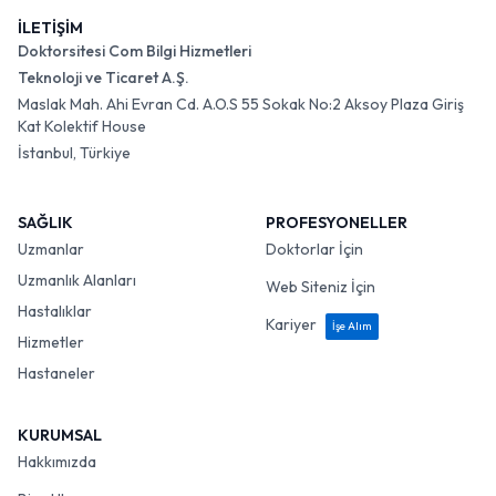
İLETİŞİM
Doktorsitesi Com Bilgi Hizmetleri
Teknoloji ve Ticaret A.Ş.
Maslak Mah. Ahi Evran Cd. A.O.S 55 Sokak No:2 Aksoy Plaza Giriş
Kat Kolektif House
İstanbul, Türkiye
SAĞLIK
PROFESYONELLER
Uzmanlar
Doktorlar İçin
Uzmanlık Alanları
Web Siteniz İçin
Hastalıklar
Kariyer
İşe Alım
Hizmetler
Hastaneler
KURUMSAL
Hakkımızda