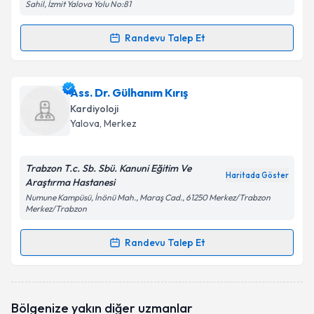
Sahil, İzmit Yalova Yolu No:81
Randevu Talep Et
Randevu Takvimi Talebi
Uzm. Dr. Murat Bilgin
için randevu takvimi talebi
Ass. Dr. Gülhanım Kırış
oluşturun. Size bu uzmandan randevu almanız için bir
Kardiyoloji
takvim hazırlandığında e-posta ile bilgilendireceğiz.
Yalova
, Merkez
E-posta Adresiniz
Trabzon T.c. Sb. Sbü. Kanuni Eğitim Ve
Haritada Göster
Araştırma Hastanesi
Numune Kampüsü, İnönü Mah., Maraş Cad., 61250 Merkez/Trabzon
Merkez/Trabzon
Kişisel verilerimin işlenmesine ilişkin
Aydınlatma
Metni
'ni okudum ve kişisel verilerimin belirtilen
Randevu Talep Et
kapsamda işlenmesini kabul ediyorum.
Randevu Takvimi Talebi
Takvim Talebini Gönder
Ass. Dr. Gülhanım Kırış
için randevu takvimi talebi
Bölgenize yakın diğer uzmanlar
oluşturun. Size bu uzmandan randevu almanız için bir