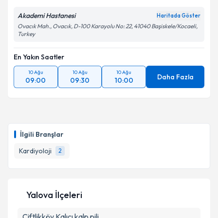
Kişisel verilerimin işlenmesine ilişkin
Aydınlatma
Akademi Hastanesi
Haritada Göster
Metni
'ni okudum ve kişisel verilerimin belirtilen
Ovacık Mah., Ovacık, D-100 Karayolu No: 22, 41040 Başiskele/Kocaeli,
kapsamda işlenmesini kabul ediyorum.
Turkey
En Yakın Saatler
Takvim Talebini Gönder
10 Ağu
10 Ağu
10 Ağu
Daha Fazla
09:00
09:30
10:00
İlgili Branşlar
Kardiyoloji
2
Yalova İlçeleri
Çiftlikköy
Kalıcı kalp pili