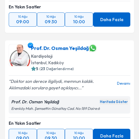
kapsamda işlenmesini kabul ediyorum.
En Yakın Saatler
10 Ağu
10 Ağu
10 Ağu
Takvim Talebini Gönder
Daha Fazla
09:00
09:30
10:00
Prof. Dr. Osman Yeşildağ
Kardiyoloji
İstanbul
, Kadıköy
5
(
23
Değerlendirme)
Doktor son derece iligiliydi, memnun kaldık.
Devamı
Aklımızdaki sorulara gayet açıklayıcı...
Prof. Dr. Osman Yeşildağ
Haritada Göster
Erenköy Mah. Şemsettin Günaltay Cad. No:189 Daire:6
En Yakın Saatler
10 Ağu
10 Ağu
10 Ağu
Daha Fazla
09:00
09:30
10:00