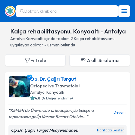
Doktor, klinik ara...
Kalça rehabilitasyonu, Konyaaltı - Antalya
Antalya
Konyaaltı
içinde toplam
2
Kalça rehabilitasyonu
uygulayan doktor - uzman bulundu
Filtrele
Akıllı Sıralama
Op. Dr. Çağrı Turgut
Ortopedi ve Travmatoloji
Antalya
, Konyaaltı
4.8
(
4
Değerlendirme)
KEMER'de Üniversite arkadaşlarıyla buluşma
Devamı
toplantısına gelİp Karmir Resort Otel de...
Op.Dr. Çağrı Turgut Muayenehanesi
Haritada Göster