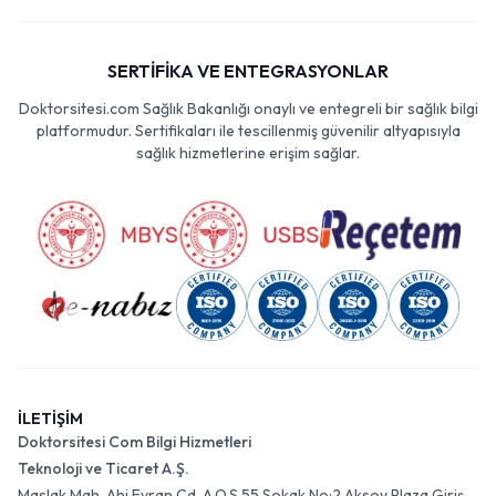
SERTİFİKA VE ENTEGRASYONLAR
Doktorsitesi.com Sağlık Bakanlığı onaylı ve entegreli bir sağlık bilgi
platformudur. Sertifikaları ile tescillenmiş güvenilir altyapısıyla
sağlık hizmetlerine erişim sağlar.
İLETİŞİM
Doktorsitesi Com Bilgi Hizmetleri
Teknoloji ve Ticaret A.Ş.
Maslak Mah. Ahi Evran Cd. A.O.S 55 Sokak No:2 Aksoy Plaza Giriş