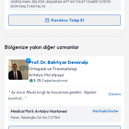
GÜRSU MAH. 326 SOK. BAŞARAN APT NO 11 KAT 1 DAİRE 1 07070
KONYAALTI ANTALYA
Randevu Talep Et
Randevu Takvimi Talebi
Op. Dr. Çağrı Turgut
için randevu takvimi talebi
Bölgenize yakın diğer uzmanlar
oluşturun. Size bu uzmandan randevu almanız için bir
takvim hazırlandığında e-posta ile bilgilendireceğiz.
Prof. Dr. Bahtiyar Demiralp
E-posta Adresiniz
Ortopedi ve Travmatoloji
Antalya
, Muratpaşa
5
(
15
Değerlendirme)
Ay önce fibula kırığı ile hocamıza geldim. Yapılan
Kişisel verilerimin işlenmesine ilişkin
Aydınlatma
Devamı
kontrol...
Metni
'ni okudum ve kişisel verilerimin belirtilen
kapsamda işlenmesini kabul ediyorum.
Medical Park Antalya Hastanesi
Haritada Göster
Fener, Tekelioğlu Cd. No:7, 07160
Takvim Talebini Gönder