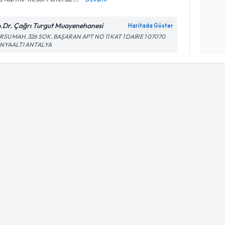
Kişisel
.Dr. Çağrı Turgut Muayenehanesi
Haritada Göster
okudum
RSU MAH. 326 SOK. BAŞARAN APT NO 11 KAT 1 DAİRE 1 07070
işlenm
NYAALTI ANTALYA