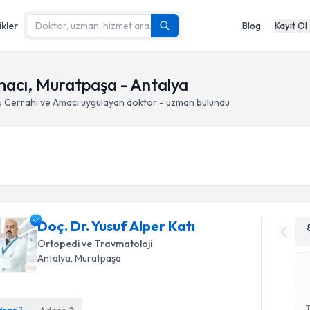
ikler
Blog
Kayıt Ol
macı, Muratpaşa - Antalya
u Cerrahi ve Amacı
uygulayan doktor - uzman bulundu
Doç. Dr. Yusuf Alper Katı
Ortopedi ve Travmatoloji
Antalya
, Muratpaşa