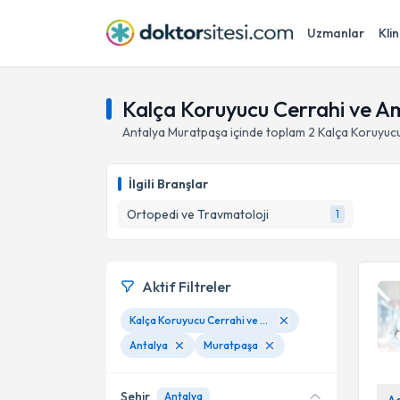
Uzmanlar
Klin
Kalça Koruyucu Cerrahi ve A
Antalya
Muratpaşa
içinde toplam
2
Kalça Koruyuc
İlgili Branşlar
Ortopedi ve Travmatoloji
1
Aktif Filtreler
Kalça Koruyucu Cerrahi ve Amacı
Antalya
Muratpaşa
Şehir
Antalya