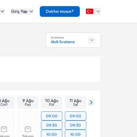
Giriş Yap
Doktor musun?
Sıralama
Akıllı Sıralama
8 Ağu
9 Ağu
10 Ağu
11 Ağu
Cmt
Paz
Pzt
Sal
09:00
09:00
09:30
09:30
10:00
10:00
Takvim
Takvim