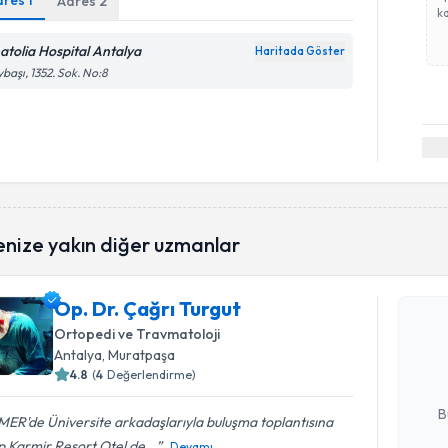
dres
1
Adres
2
ka
atolia Hospital Antalya
Haritada Göster
başı, 1352. Sok. No:8
Randevu T
enize yakın diğer uzmanlar
Op. Dr. Çağrı Turgut
Op. Dr. Ça
bu uzmandan
Ortopedi ve Travmatoloji
posta ile bi
Antalya
, Muratpaşa
4.8
(
4
Değerlendirme)
E-posta Ad
B
ER'de Üniversite arkadaşlarıyla buluşma toplantısına
p Karmir Resort Otel de...
Devamı