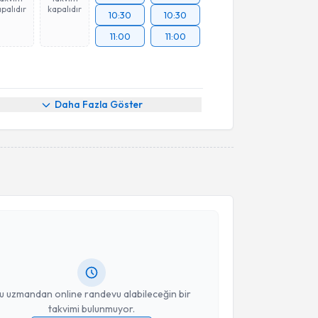
palıdır
kapalıdır
10:30
10:30
11:00
11:00
Daha Fazla Göster
akvimi Talebi
ğrı Turgut
için randevu takvimi talebi oluşturun. Size
 randevu almanız için bir takvim hazırlandığında e-
lgilendireceğiz.
resiniz
u uzmandan online randevu alabileceğin bir
takvimi bulunmuyor.