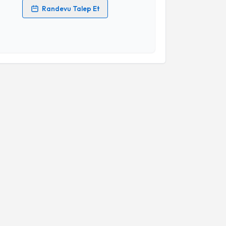
Randevu Talep Et
 verilerimin işlenmesine ilişkin
Aydınlatma Metni
'ni
 ve kişisel verilerimin belirtilen kapsamda
esini kabul ediyorum.
Takvim Talebini Gönder