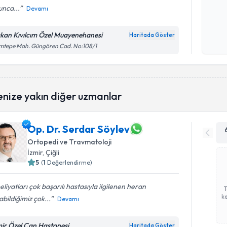
unca...
Devamı
Kişisel
okudum
kan Kıvılcım Özel Muayenehanesi
Haritada Göster
işlenm
mtepe Mah. Güngören Cad. No:108/1
enize yakın diğer uzmanlar
Op. Dr. Serdar Söylev
Ortopedi ve Travmatoloji
İzmir
, Çiğli
5
(
1
Değerlendirme)
liyatları çok başarılı hastasıyla ilgilenen heran
ka
abildiğimiz çok...
Devamı
mir Özel Can Hastanesi
Haritada Göster