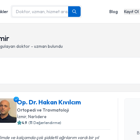
ikler
Blog
Kayıt Ol
mir
gulayan doktor - uzman bulundu
Randevu T
Op. Dr. Ha
Op. Dr. Hakan Kıvılcım
Size bu uzm
Ortopedi ve Travmatoloji
hazırlandığ
İzmir
, Narlıdere
4.9
(
11
Değerlendirme)
E-posta Ad
B
imde ve kalçamda çok şiddetli ağrılarım vardı bir yıl