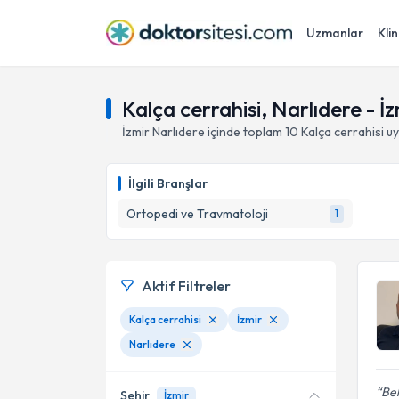
Uzmanlar
Klin
Kalça cerrahisi, Narlıdere - İz
İzmir
Narlıdere
içinde toplam
10
Kalça cerrahisi
uy
İlgili Branşlar
Ortopedi ve Travmatoloji
1
Aktif Filtreler
Kalça cerrahisi
İzmir
Narlıdere
Bel
Şehir
İzmir