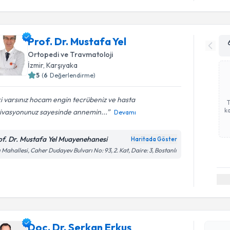
Prof. Dr. Mustafa Yel
Ortopedi ve Travmatoloji
İzmir
, Karşıyaka
5
(
6
Değerlendirme)
ki varsınız hocam engin tecrübeniz ve hasta
ka
ivasyonunuz sayesinde annemin...
Devamı
of. Dr. Mustafa Yel Muayenehanesi
Haritada Göster
ı Mahallesi, Caher Dudayev Bulvarı No: 93, 2. Kat, Daire: 3, Bostanlı
Randevu T
Doç. Dr. 
Size bu uzm
Doç. Dr. Serkan Erkuş