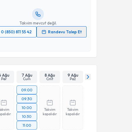
ında e-posta ile bilgilendireceğiz.
resiniz
Takvim mevcut değil.
0 (850) 811 55 42
Randevu Talep Et
 verilerimin işlenmesine ilişkin
Aydınlatma Metni
'ni
 ve kişisel verilerimin belirtilen kapsamda
esini kabul ediyorum.
Takvim Talebini Gönder
6 Ağu
7 Ağu
8 Ağu
9 Ağu
Per
Cum
Cmt
Paz
09:00
09:30
10:00
Takvim
Takvim
Takvim
palıdır
kapalıdır
kapalıdır
10:30
11:00