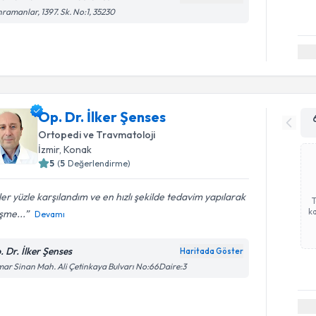
ramanlar, 1397. Sk. No:1, 35230
Op. Dr. İlker Şenses
Ortopedi ve Travmatoloji
İzmir
, Konak
5
(
5
Değerlendirme)
er yüzle karşılandım ve en hızlı şekilde tedavim yapılarak
ka
eşme...
Devamı
. Dr. İlker Şenses
Haritada Göster
ar Sinan Mah. Ali Çetinkaya Bulvarı No:66Daire:3