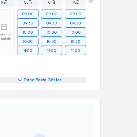
Per
Cum
Cmt
Paz
09:00
09:00
09:00
09:30
09:30
09:30
10:00
10:00
10:00
Takvim
palıdır
10:30
10:30
10:30
11:00
11:00
11:00
Daha Fazla Göster
akvimi Talebi
 Mustafa Can Koşay
için randevu takvimi talebi
Size bu uzmandan randevu almanız için bir takvim
ında e-posta ile bilgilendireceğiz.