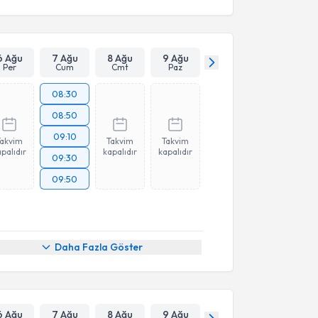
6 Ağu
7 Ağu
8 Ağu
9 Ağu
Per
Cum
Cmt
Paz
08:30
08:50
09:10
Takvim
Takvim
Takvim
palıdır
kapalıdır
kapalıdır
09:30
09:50
Daha Fazla Göster
6 Ağu
7 Ağu
8 Ağu
9 Ağu