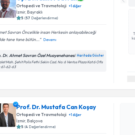
Ortopedi ve Travmatoloji
+
1
diğer
İzmir
, Bayraklı
5
(
57
Değerlendirme)
et Savran Öncelikle insan Herkesin anlayabileceği
ka
lde tane tane bütün...
Devamı
. Dr. Ahmet Savran Özel Muayenehanesi
Haritada Göster
let Mah. Şehit Polis Fethi Sekin Cad. No: 6 Ventus Plaza Kat:6 Ofis
 61-62-63
Randevu T
Prof. Dr. Mustafa Can Koşay
Prof. Dr.
Ortopedi ve Travmatoloji
+
1
diğer
oluşturun. 
İzmir
, Balçova
hazırlandığ
5
(
4
Değerlendirme)