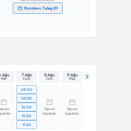
Randevu Talep Et
 verilerimin işlenmesine ilişkin
Aydınlatma Metni
'ni
 ve kişisel verilerimin belirtilen kapsamda
esini kabul ediyorum.
Takvim Talebini Gönder
6 Ağu
7 Ağu
8 Ağu
9 Ağu
Per
Cum
Cmt
Paz
09:00
09:30
10:00
Takvim
Takvim
Takvim
palıdır
kapalıdır
kapalıdır
10:30
11:00