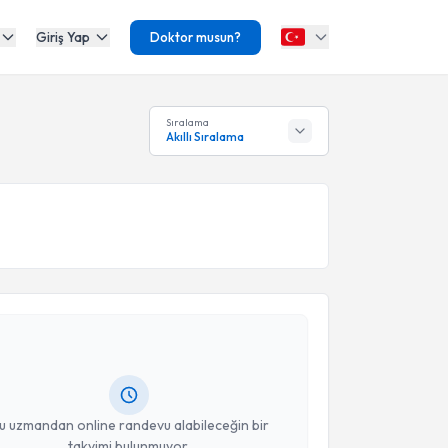
Giriş Yap
Doktor musun?
Sıralama
Akıllı Sıralama
akvimi Talebi
kan Kıvılcım
için randevu takvimi talebi oluşturun.
andan randevu almanız için bir takvim
ında e-posta ile bilgilendireceğiz.
resiniz
u uzmandan online randevu alabileceğin bir
takvimi bulunmuyor.