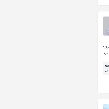
Dok
açık
İz
Ata