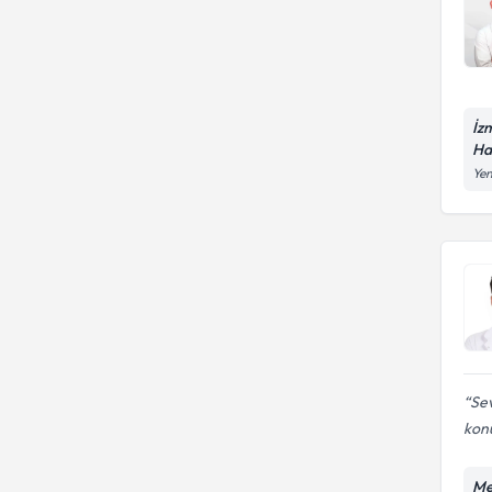
İz
Ha
Yen
Sev
kon
Me