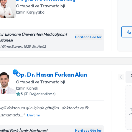
hazırlandığ
Ortopedi ve Travmatoloji
İzmir
, Karşıyaka
E-posta Ad
mir Ekonomi Üniversitesi Medicalpoint
Haritada Göster
stanesi
Kişisel
i Girne Bulvarı, 1825. Sk. No:12
okudum
işlenm
Op. Dr. Hasan Furkan Akın
Ortopedi ve Travmatoloji
İzmir
, Konak
5
(
31
Değerlendirme)
gili doktorum gün içinde gittiğim . doktordu ve ilk
ka
uşmamızda...
Devamı
dikal Park İzmir Hastanesi
Haritada Göster