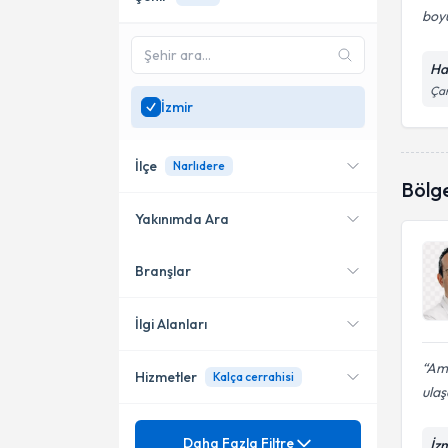
boy
Ha
Ça
İzmir
İlçe
Narlıdere
Bölg
Yakınımda Ara
Branşlar
Konumuma yakın uzmanları
Konak
göster
Çiğli
İlgi Alanları
Karşıyaka
Ame
Hizmetler
Kalça cerrahisi
Ortopedi ve Travmatoloji
ulaş
Bayraklı
Mezuniyet
Artrit
Daha Fazla Filtre
Balçova
İz