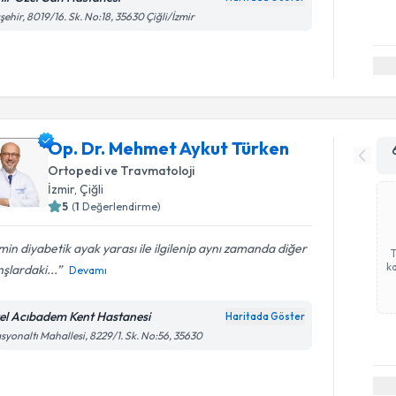
şehir, 8019/16. Sk. No:18, 35630 Çiğli/İzmir
Op. Dr. Mehmet Aykut Türken
Ortopedi ve Travmatoloji
İzmir
, Çiğli
5
(
1
Değerlendirme)
min diyabetik ayak yarası ile ilgilenip aynı zamanda diğer
ka
şlardaki...
Devamı
el Acıbadem Kent Hastanesi
Haritada Göster
asyonaltı Mahallesi, 8229/1. Sk. No:56, 35630