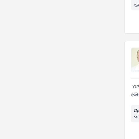
Kah
Gül
iyil
Op
Mim