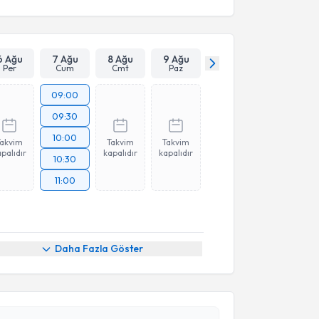
6 Ağu
7 Ağu
8 Ağu
9 Ağu
Per
Cum
Cmt
Paz
09:00
09:30
10:00
Takvim
Takvim
Takvim
palıdır
kapalıdır
kapalıdır
10:30
11:00
akvimi Talebi
Daha Fazla Göster
Serkan Erkuş
için randevu takvimi talebi oluşturun.
andan randevu almanız için bir takvim