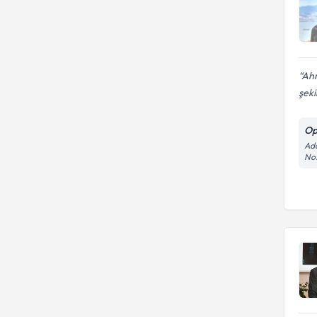
Ahm
şeki
Op
Ada
No: