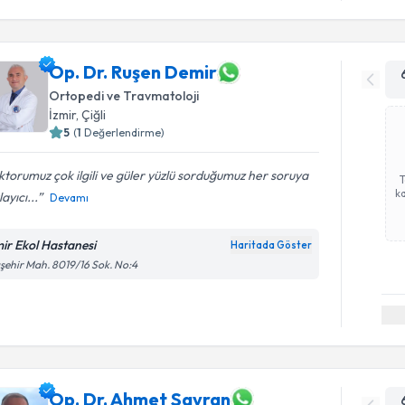
Op. Dr. Ruşen Demir
Ortopedi ve Travmatoloji
İzmir
, Çiğli
5
(
1
Değerlendirme)
torumuz çok ilgili ve güler yüzlü sorduğumuz her soruya
ka
layıcı...
Devamı
mir Ekol Hastanesi
Haritada Göster
şehir Mah. 8019/16 Sok. No:4
Op. Dr. Ahmet Savran