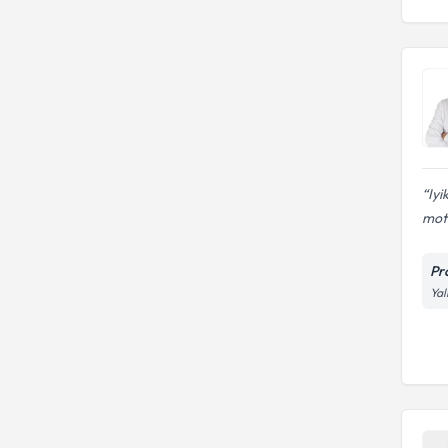
Iyi
mot
Pr
Yal